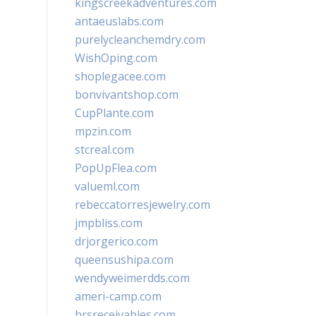
kingscreekadventures.com
antaeuslabs.com
purelycleanchemdry.com
WishOping.com
shoplegacee.com
bonvivantshop.com
CupPlante.com
mpzin.com
stcreal.com
PopUpFlea.com
valueml.com
rebeccatorresjewelry.com
jmpbliss.com
drjorgerico.com
queensushipa.com
wendyweimerdds.com
ameri-camp.com
hrsreceivables.com