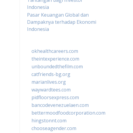
Tantangan bagi Investor
Indonesia
Pasar Keuangan Global dan
Dampaknya terhadap Ekonomi
Indonesia
okhealthcareers.com
theintexperience.com
unboundedthefilm.com
catfriends-bg.org
marianlives.org
waywardtees.com
pidfloorsexpress.com
bancodevenezuelaen.com
bettermoodfoodcorporation.com
hingstonnt.com
chooseagender.com