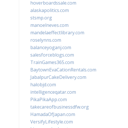
hoverboardssale.com
alaskapolitics.com
stsmp.org
manoelneves.com
mandelaeffectlibrary.com
roselynns.com
balanceyoganj.com
salesforceblogs.com
TrainGames365.com
BaytownEvaCationRentals.com
JabalpurCakeDelivery.com
halobjd.com
intelligenceqatar.com
PikaPikaApp.com
takecareofbusinessdfw.org
HamadaOfJapan.com
VersifyLifestyle.com