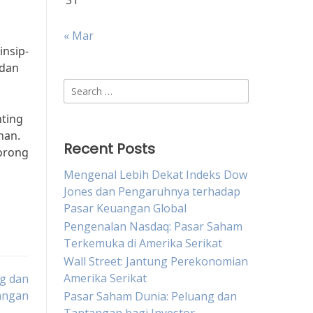
31
« Mar
nsip-
 dan
Search
for:
ting
han.
Recent Posts
orong
Mengenal Lebih Dekat Indeks Dow
Jones dan Pengaruhnya terhadap
Pasar Keuangan Global
Pengenalan Nasdaq: Pasar Saham
Terkemuka di Amerika Serikat
Wall Street: Jantung Perekonomian
Amerika Serikat
ng dan
angan
Pasar Saham Dunia: Peluang dan