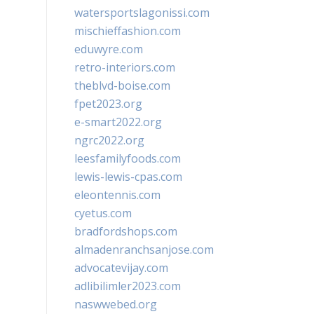
watersportslagonissi.com
mischieffashion.com
eduwyre.com
retro-interiors.com
theblvd-boise.com
fpet2023.org
e-smart2022.org
ngrc2022.org
leesfamilyfoods.com
lewis-lewis-cpas.com
eleontennis.com
cyetus.com
bradfordshops.com
almadenranchsanjose.com
advocatevijay.com
adlibilimler2023.com
naswwebed.org