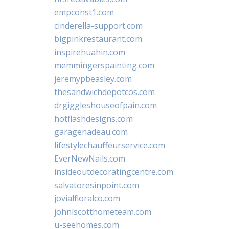
empconst1.com
cinderella-support.com
bigpinkrestaurant.com
inspirehuahin.com
memmingerspainting.com
jeremypbeasley.com
thesandwichdepotcos.com
drgiggleshouseofpain.com
hotflashdesigns.com
garagenadeau.com
lifestylechauffeurservice.com
EverNewNails.com
insideoutdecoratingcentre.com
salvatoresinpoint.com
jovialfloralco.com
johnlscotthometeam.com
u-seehomes.com