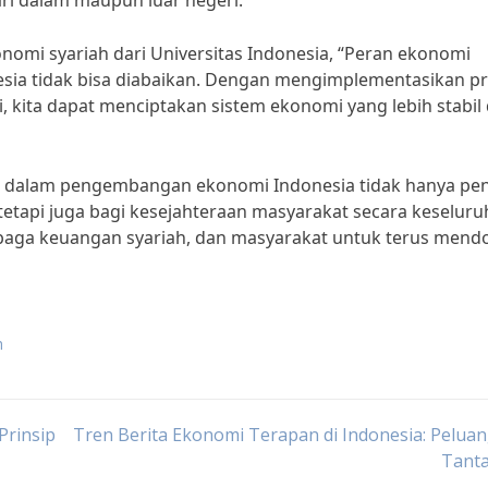
ri dalam maupun luar negeri.
ekonomi syariah dari Universitas Indonesia, “Peran ekonomi
ia tidak bisa diabaikan. Dengan mengimplementasikan pri
, kita dapat menciptakan sistem ekonomi yang lebih stabil
ah dalam pengembangan ekonomi Indonesia tidak hanya pen
tapi juga bagi kesejahteraan masyarakat secara keseluru
mbaga keuangan syariah, dan masyarakat untuk terus mend
h
Prinsip
Tren Berita Ekonomi Terapan di Indonesia: Pelua
Tant