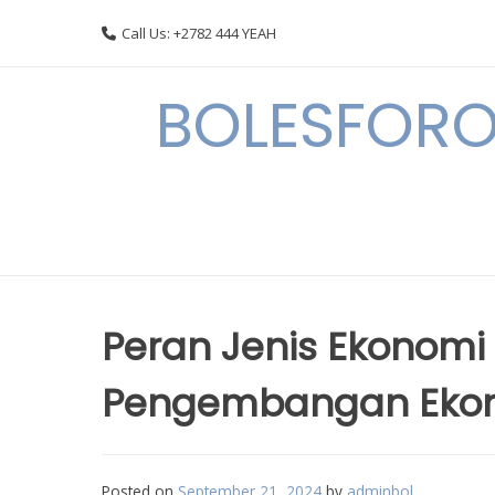
Skip
Call Us: +2782 444 YEAH
to
content
BOLESFORO
Peran Jenis Ekonomi
Pengembangan Ekon
Posted on
September 21, 2024
by
adminbol