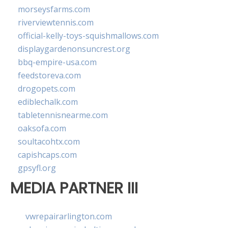
morseysfarms.com
riverviewtennis.com
official-kelly-toys-squishmallows.com
displaygardenonsuncrest.org
bbq-empire-usa.com
feedstoreva.com
drogopets.com
ediblechalk.com
tabletennisnearme.com
oaksofa.com
soultacohtx.com
capishcaps.com
gpsyfl.org
MEDIA PARTNER III
vwrepairarlington.com