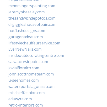
memmingerspainting.com
jeremypbeasley.com
thesandwichdepotcos.com
drgiggleshouseofpain.com
hotflashdesigns.com
garagenadeau.com
lifestylechauffeurservice.com
EverNewNails.com
insideoutdecoratingcentre.com
salvatoresinpoint.com
jovialfloralco.com
johnlscotthometeam.com
u-seehomes.com
watersportslagonissi.com
mischieffashion.com
eduwyre.com
retro-interiors.com