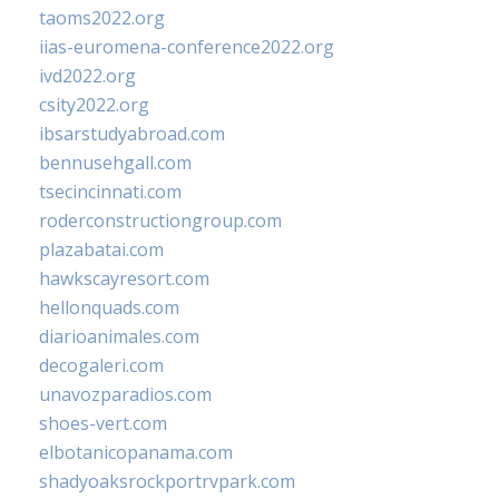
taoms2022.org
iias-euromena-conference2022.org
ivd2022.org
csity2022.org
ibsarstudyabroad.com
bennusehgall.com
tsecincinnati.com
roderconstructiongroup.com
plazabatai.com
hawkscayresort.com
hellonquads.com
diarioanimales.com
decogaleri.com
unavozparadios.com
shoes-vert.com
elbotanicopanama.com
shadyoaksrockportrvpark.com