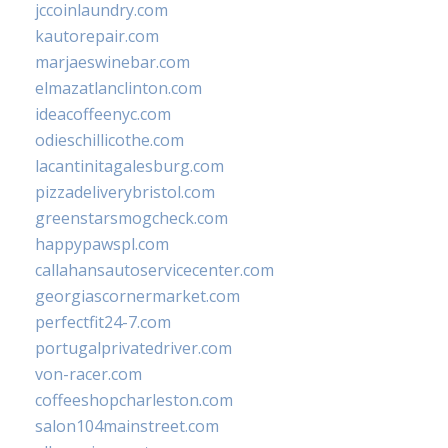
jccoinlaundry.com
kautorepair.com
marjaeswinebar.com
elmazatlanclinton.com
ideacoffeenyc.com
odieschillicothe.com
lacantinitagalesburg.com
pizzadeliverybristol.com
greenstarsmogcheck.com
happypawspl.com
callahansautoservicecenter.com
georgiascornermarket.com
perfectfit24-7.com
portugalprivatedriver.com
von-racer.com
coffeeshopcharleston.com
salon104mainstreet.com