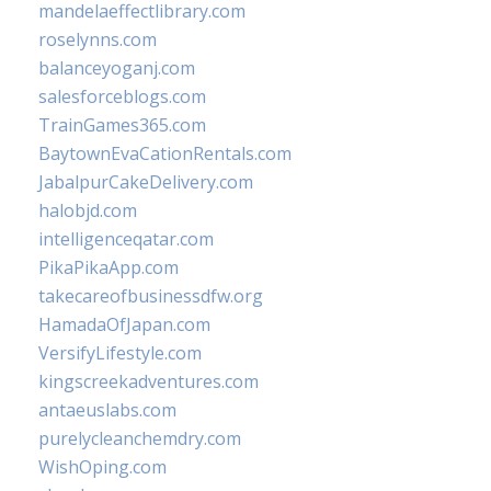
mandelaeffectlibrary.com
roselynns.com
balanceyoganj.com
salesforceblogs.com
TrainGames365.com
BaytownEvaCationRentals.com
JabalpurCakeDelivery.com
halobjd.com
intelligenceqatar.com
PikaPikaApp.com
takecareofbusinessdfw.org
HamadaOfJapan.com
VersifyLifestyle.com
kingscreekadventures.com
antaeuslabs.com
purelycleanchemdry.com
WishOping.com