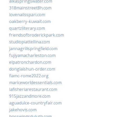
alkaspringswater.com
318mainstreet8h.com
lovenailsspari.com
oakberry-kuwait.com
quartzliterary.com
friendsofbroderickpark.com
studiopiattellina.com
jannagrillspringfield.com
fujiyamacharleston.com
elpatronchardon.com
donglaishun-order.com
fiamc-rome2022.org
mariceworldessentials.com
lafisheriarestaurant.com
915jazzandmore.com
aguadulce-countryfair.com
jakehovis.com
bosswingsduluth.com