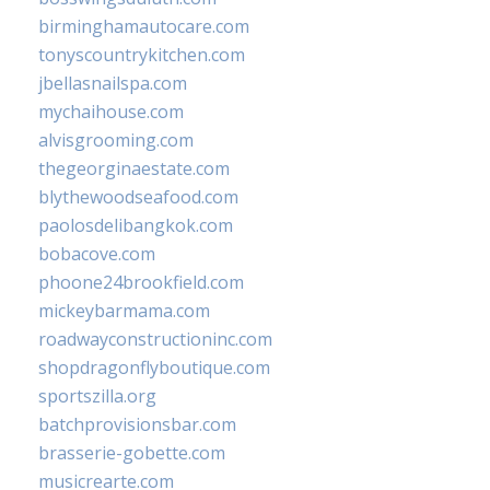
birminghamautocare.com
tonyscountrykitchen.com
jbellasnailspa.com
mychaihouse.com
alvisgrooming.com
thegeorginaestate.com
blythewoodseafood.com
paolosdelibangkok.com
bobacove.com
phoone24brookfield.com
mickeybarmama.com
roadwayconstructioninc.com
shopdragonflyboutique.com
sportszilla.org
batchprovisionsbar.com
brasserie-gobette.com
musicrearte.com