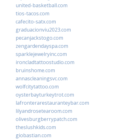
united-basketball.com
tios-tacos.com
cafecito-satx.com
graduacionviu2023.com
pecanjackstogo.com
zengardendayspa.com
sparklejewelryinc.com
ironcladtattoostudio.com
bruinshome.com
annascleaningsvc.com
wolfcitytattoo.com
oysterbayturkeytrot.com
lafronterarestauranteybar.com
lilyandrosetearoom.com
olivesburgberrypatch.com
theslushkids.com
giobastian.com