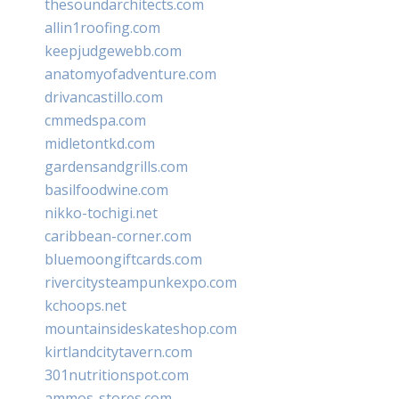
thesoundarchitects.com
allin1roofing.com
keepjudgewebb.com
anatomyofadventure.com
drivancastillo.com
cmmedspa.com
midletontkd.com
gardensandgrills.com
basilfoodwine.com
nikko-tochigi.net
caribbean-corner.com
bluemoongiftcards.com
rivercitysteampunkexpo.com
kchoops.net
mountainsideskateshop.com
kirtlandcitytavern.com
301nutritionspot.com
ammos-stores.com