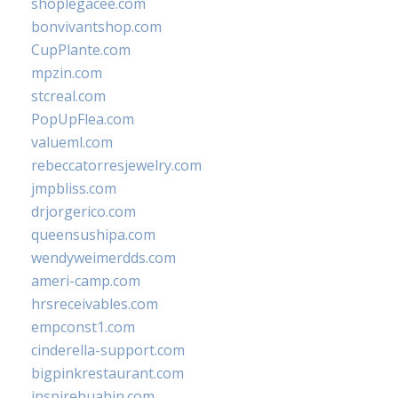
shoplegacee.com
bonvivantshop.com
CupPlante.com
mpzin.com
stcreal.com
PopUpFlea.com
valueml.com
rebeccatorresjewelry.com
jmpbliss.com
drjorgerico.com
queensushipa.com
wendyweimerdds.com
ameri-camp.com
hrsreceivables.com
empconst1.com
cinderella-support.com
bigpinkrestaurant.com
inspirehuahin.com