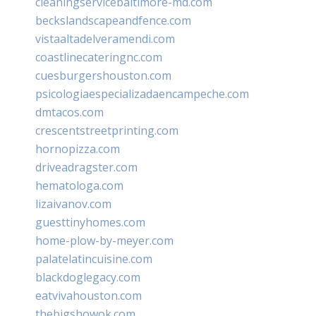
cleaningservicebaltimore-md.com
beckslandscapeandfence.com
vistaaltadelveramendi.com
coastlinecateringnc.com
cuesburgershouston.com
psicologiaespecializadaencampeche.com
dmtacos.com
crescentstreetprinting.com
hornopizza.com
driveadragster.com
hematologa.com
lizaivanov.com
guesttinyhomes.com
home-plow-by-meyer.com
palatelatincuisine.com
blackdoglegacy.com
eatvivahouston.com
thebigshowok.com