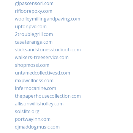
glpascensori.com
rifloorepoxy.com
woolleymillingandpaving.com
uptonpvd.com
2troublegrill.com
casateranga.com
sticksandstonesstudiooh.com
walkers-treeservice.com
shopmossi.com
untamedcollectivesd.com
mxpwellness.com
infernocanine.com
thepaperhousecollection.com
allisonwillisholley.com
solslite.org
portwayinn.com
djmaddogmusic.com