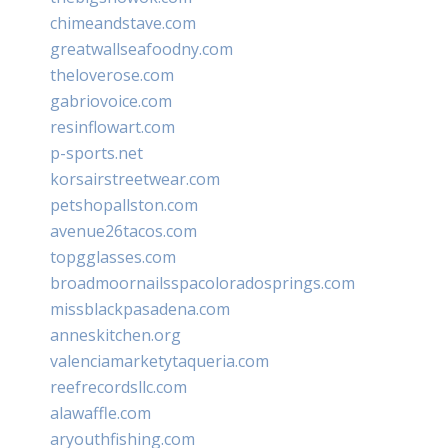
chimeandstave.com
greatwallseafoodny.com
theloverose.com
gabriovoice.com
resinflowart.com
p-sports.net
korsairstreetwear.com
petshopallston.com
avenue26tacos.com
topgglasses.com
broadmoornailsspacoloradosprings.com
missblackpasadena.com
anneskitchen.org
valenciamarketytaqueria.com
reefrecordsllc.com
alawaffle.com
aryouthfishing.com