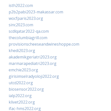
isth2022.com
p2b2pabi2023-makassar.com
wocfparis2023.org
sinc2023.com
scdlqatar2022-qa.com
thecolumbiagrill.com
provisionscheeseandwineshoppe.com
khedi2023.org
akademikgeriatri2023.org
marmarapediatri2023.org
emchie2023.org
girisimselradyoloji2022.org
utcd2022.org
biosensor2022.org
ialp2022.org
klivet2022.org
ifac-hms2022.org