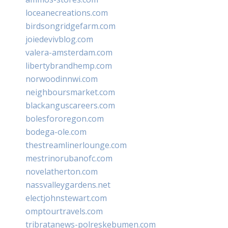
loceanecreations.com
birdsongridgefarm.com
joiedevivblog.com
valera-amsterdam.com
libertybrandhemp.com
norwoodinnwi.com
neighboursmarket.com
blackanguscareers.com
bolesfororegon.com
bodega-ole.com
thestreamlinerlounge.com
mestrinorubanofc.com
novelatherton.com
nassvalleygardens.net
electjohnstewart.com
omptourtravels.com
tribratanews-polreskebumen.com