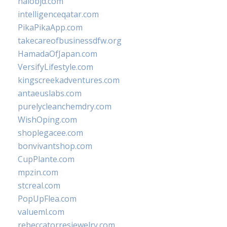
halobjd.com
intelligenceqatar.com
PikaPikaApp.com
takecareofbusinessdfw.org
HamadaOfJapan.com
VersifyLifestyle.com
kingscreekadventures.com
antaeuslabs.com
purelycleanchemdry.com
WishOping.com
shoplegacee.com
bonvivantshop.com
CupPlante.com
mpzin.com
stcreal.com
PopUpFlea.com
valueml.com
rebeccatorresjewelry.com