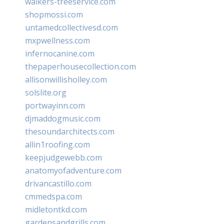
walkers-treeservice.com
shopmossi.com
untamedcollectivesd.com
mxpwellness.com
infernocanine.com
thepaperhousecollection.com
allisonwillisholley.com
solslite.org
portwayinn.com
djmaddogmusic.com
thesoundarchitects.com
allin1roofing.com
keepjudgewebb.com
anatomyofadventure.com
drivancastillo.com
cmmedspa.com
midletontkd.com
gardensandgrills.com