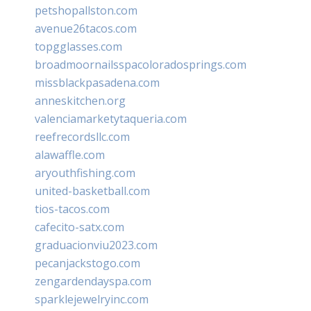
petshopallston.com
avenue26tacos.com
topgglasses.com
broadmoornailsspacoloradosprings.com
missblackpasadena.com
anneskitchen.org
valenciamarketytaqueria.com
reefrecordsllc.com
alawaffle.com
aryouthfishing.com
united-basketball.com
tios-tacos.com
cafecito-satx.com
graduacionviu2023.com
pecanjackstogo.com
zengardendayspa.com
sparklejewelryinc.com