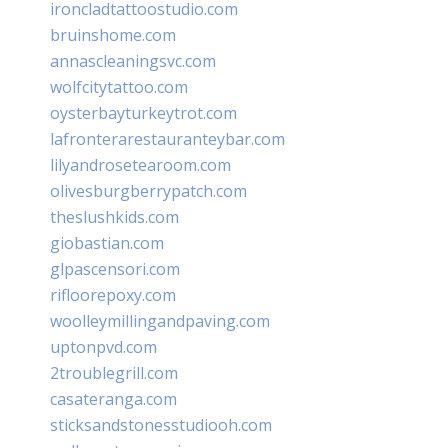
ironcladtattoostudio.com
bruinshome.com
annascleaningsvc.com
wolfcitytattoo.com
oysterbayturkeytrot.com
lafronterarestauranteybar.com
lilyandrosetearoom.com
olivesburgberrypatch.com
theslushkids.com
giobastian.com
glpascensori.com
rifloorepoxy.com
woolleymillingandpaving.com
uptonpvd.com
2troublegrill.com
casateranga.com
sticksandstonesstudiooh.com