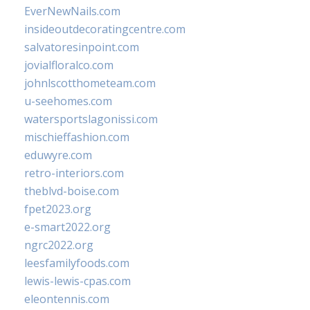
EverNewNails.com
insideoutdecoratingcentre.com
salvatoresinpoint.com
jovialfloralco.com
johnlscotthometeam.com
u-seehomes.com
watersportslagonissi.com
mischieffashion.com
eduwyre.com
retro-interiors.com
theblvd-boise.com
fpet2023.org
e-smart2022.org
ngrc2022.org
leesfamilyfoods.com
lewis-lewis-cpas.com
eleontennis.com