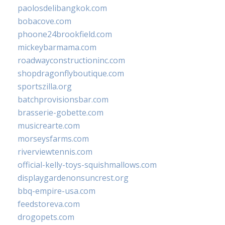
paolosdelibangkok.com
bobacove.com
phoone24brookfield.com
mickeybarmama.com
roadwayconstructioninc.com
shopdragonflyboutique.com
sportszilla.org
batchprovisionsbar.com
brasserie-gobette.com
musicrearte.com
morseysfarms.com
riverviewtennis.com
official-kelly-toys-squishmallows.com
displaygardenonsuncrest.org
bbq-empire-usa.com
feedstoreva.com
drogopets.com