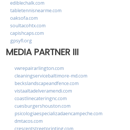
ediblechalk.com
tabletennisnearme.com
oaksofa.com
soultacohtx.com
capishcaps.com
gpsyfl.org
MEDIA PARTNER III
vwrepairarlington.com
cleaningservicebaltimore-md.com
beckslandscapeandfence.com
vistaaltadelveramendi.com
coastlinecateringnc.com
cuesburgershouston.com
psicologiaespecializadaencampeche.com
dmtacos.com
crescentstreetprinting.com