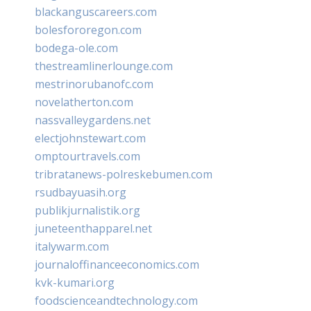
blackanguscareers.com
bolesfororegon.com
bodega-ole.com
thestreamlinerlounge.com
mestrinorubanofc.com
novelatherton.com
nassvalleygardens.net
electjohnstewart.com
omptourtravels.com
tribratanews-polreskebumen.com
rsudbayuasih.org
publikjurnalistik.org
juneteenthapparel.net
italywarm.com
journaloffinanceeconomics.com
kvk-kumari.org
foodscienceandtechnology.com