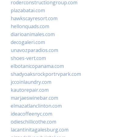
roderconstructiongroup.com
plazabatai.com
hawkscayresort.com
hellonquads.com
diarioanimales.com
decogaleri.com
unavozparadios.com
shoes-vert.com
elbotanicopanama.com
shadyoaksrockportrvpark.com
jccoinlaundry.com
kautorepair.com
marjaeswinebar.com
elmazatlanclinton.com
ideacoffeenyc.com
odieschillicothe.com
lacantinitagalesburg.com