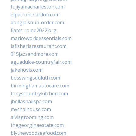
fujiyamacharleston.com
elpatronchardon.com
donglaishun-order.com
fiamc-rome2022.org
mariceworldessentials.com
lafisheriarestaurant.com
915jazzandmore.com
aguadulce-countryfair.com
jakehovis.com
bosswingsduluth.com
birminghamautocare.com
tonyscountrykitchen.com
jbellasnailspa.com
mychaihouse.com
alvisgrooming.com
thegeorginaestate.com
blythewoodseafood.com