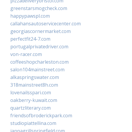
pizzadeliverybristol.com
greenstarsmogcheck.com
happypawspl.com
callahansautoservicecenter.com
georgiascornermarket.com
perfectfit24-7.com
portugalprivatedriver.com
von-racer.com
coffeeshopcharleston.com
salon104mainstreet.com
alkaspringswater.com
318mainstreet8h.com
lovenailsspari.com
oakberry-kuwait.com
quartzliterary.com
friendsofbroderickpark.com
studiopiattellina.com
jannagrillspringfield.com