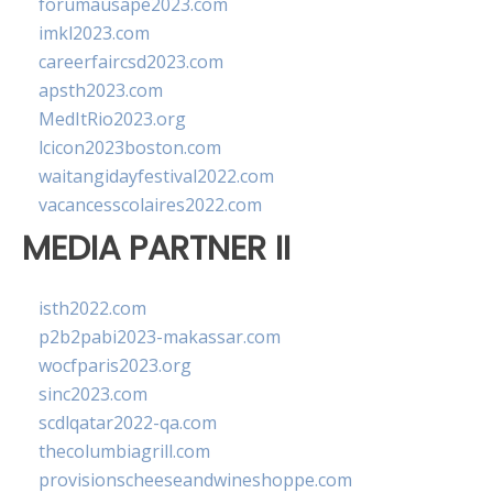
forumausape2023.com
imkl2023.com
careerfaircsd2023.com
apsth2023.com
MedItRio2023.org
lcicon2023boston.com
waitangidayfestival2022.com
vacancesscolaires2022.com
MEDIA PARTNER II
isth2022.com
p2b2pabi2023-makassar.com
wocfparis2023.org
sinc2023.com
scdlqatar2022-qa.com
thecolumbiagrill.com
provisionscheeseandwineshoppe.com