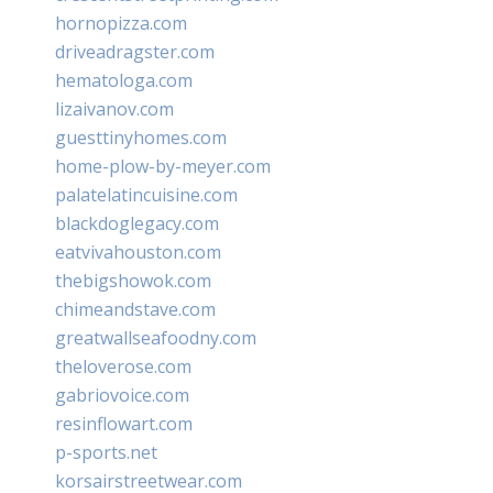
hornopizza.com
driveadragster.com
hematologa.com
lizaivanov.com
guesttinyhomes.com
home-plow-by-meyer.com
palatelatincuisine.com
blackdoglegacy.com
eatvivahouston.com
thebigshowok.com
chimeandstave.com
greatwallseafoodny.com
theloverose.com
gabriovoice.com
resinflowart.com
p-sports.net
korsairstreetwear.com