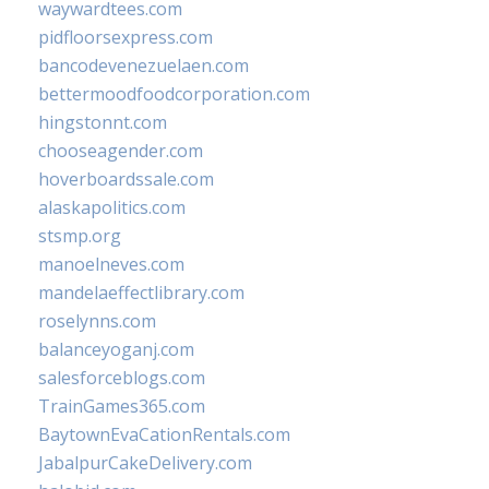
waywardtees.com
pidfloorsexpress.com
bancodevenezuelaen.com
bettermoodfoodcorporation.com
hingstonnt.com
chooseagender.com
hoverboardssale.com
alaskapolitics.com
stsmp.org
manoelneves.com
mandelaeffectlibrary.com
roselynns.com
balanceyoganj.com
salesforceblogs.com
TrainGames365.com
BaytownEvaCationRentals.com
JabalpurCakeDelivery.com