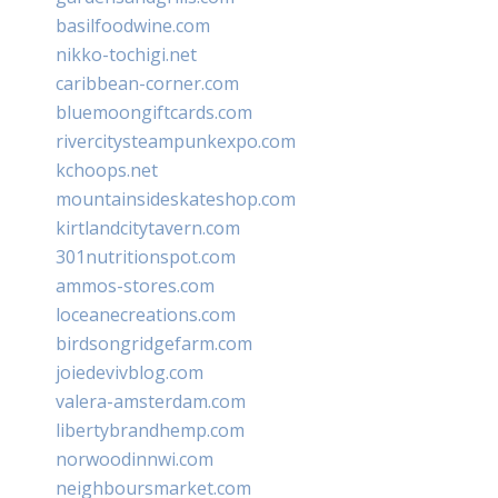
basilfoodwine.com
nikko-tochigi.net
caribbean-corner.com
bluemoongiftcards.com
rivercitysteampunkexpo.com
kchoops.net
mountainsideskateshop.com
kirtlandcitytavern.com
301nutritionspot.com
ammos-stores.com
loceanecreations.com
birdsongridgefarm.com
joiedevivblog.com
valera-amsterdam.com
libertybrandhemp.com
norwoodinnwi.com
neighboursmarket.com