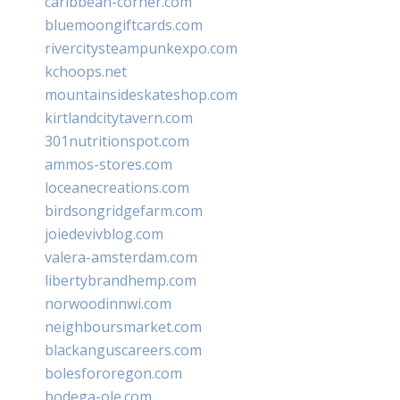
caribbean-corner.com
bluemoongiftcards.com
rivercitysteampunkexpo.com
kchoops.net
mountainsideskateshop.com
kirtlandcitytavern.com
301nutritionspot.com
ammos-stores.com
loceanecreations.com
birdsongridgefarm.com
joiedevivblog.com
valera-amsterdam.com
libertybrandhemp.com
norwoodinnwi.com
neighboursmarket.com
blackanguscareers.com
bolesfororegon.com
bodega-ole.com