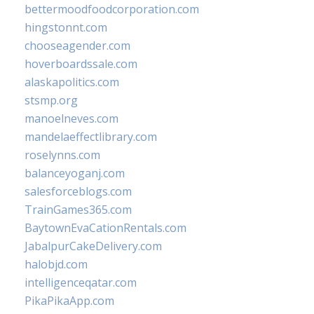
bettermoodfoodcorporation.com
hingstonnt.com
chooseagender.com
hoverboardssale.com
alaskapolitics.com
stsmp.org
manoelneves.com
mandelaeffectlibrary.com
roselynns.com
balanceyoganj.com
salesforceblogs.com
TrainGames365.com
BaytownEvaCationRentals.com
JabalpurCakeDelivery.com
halobjd.com
intelligenceqatar.com
PikaPikaApp.com