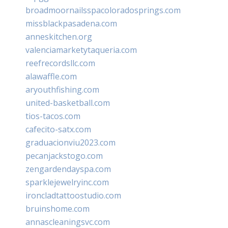
broadmoornailsspacoloradosprings.com
missblackpasadena.com
anneskitchen.org
valenciamarketytaqueria.com
reefrecordsllc.com
alawaffle.com
aryouthfishing.com
united-basketball.com
tios-tacos.com
cafecito-satx.com
graduacionviu2023.com
pecanjackstogo.com
zengardendayspa.com
sparklejewelryinc.com
ironcladtattoostudio.com
bruinshome.com
annascleaningsvc.com