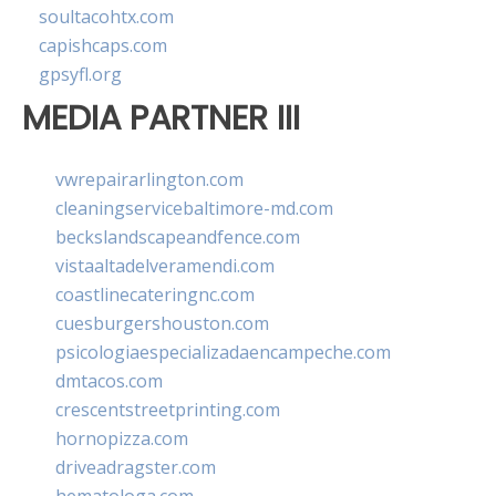
soultacohtx.com
capishcaps.com
gpsyfl.org
MEDIA PARTNER III
vwrepairarlington.com
cleaningservicebaltimore-md.com
beckslandscapeandfence.com
vistaaltadelveramendi.com
coastlinecateringnc.com
cuesburgershouston.com
psicologiaespecializadaencampeche.com
dmtacos.com
crescentstreetprinting.com
hornopizza.com
driveadragster.com
hematologa.com