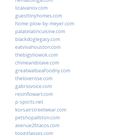
lizaivanov.com
guesttinyhomes.com
home-plow-by-meyer.com
palatelatincuisine.com
blackdoglegacy.com
eatvivahouston.com
thebigshowok.com
chimeandstave.com
greatwallseafoodny.com
theloverose.com
gabriovoice.com
resinflowart.com
p-sports.net
korsairstreetwear.com
petshopallston.com
avenue26tacos.com
topgglasses.com