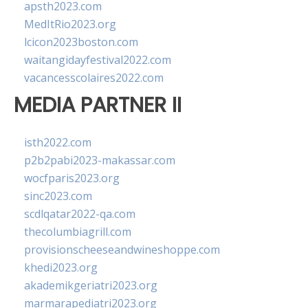
apsth2023.com
MedItRio2023.org
lcicon2023boston.com
waitangidayfestival2022.com
vacancesscolaires2022.com
MEDIA PARTNER II
isth2022.com
p2b2pabi2023-makassar.com
wocfparis2023.org
sinc2023.com
scdlqatar2022-qa.com
thecolumbiagrill.com
provisionscheeseandwineshoppe.com
khedi2023.org
akademikgeriatri2023.org
marmarapediatri2023.org