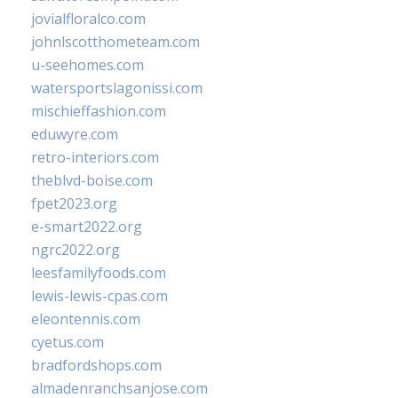
jovialfloralco.com
johnlscotthometeam.com
u-seehomes.com
watersportslagonissi.com
mischieffashion.com
eduwyre.com
retro-interiors.com
theblvd-boise.com
fpet2023.org
e-smart2022.org
ngrc2022.org
leesfamilyfoods.com
lewis-lewis-cpas.com
eleontennis.com
cyetus.com
bradfordshops.com
almadenranchsanjose.com