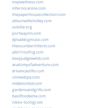
mxpwellness.com
infernocanine.com
thepaperhousecollection.com
allisonwillisholley.com
solslite.org
portwayinn.com
djmaddogmusic.com
thesoundarchitects.com
allin1roofing.com
keepjudgewebb.com
anatomyofadventure.com
drivancastillo.com
cmmedspa.com
midletontkd.com
gardensandgrills.com
basilfoodwine.com
nikko-tochigi.net