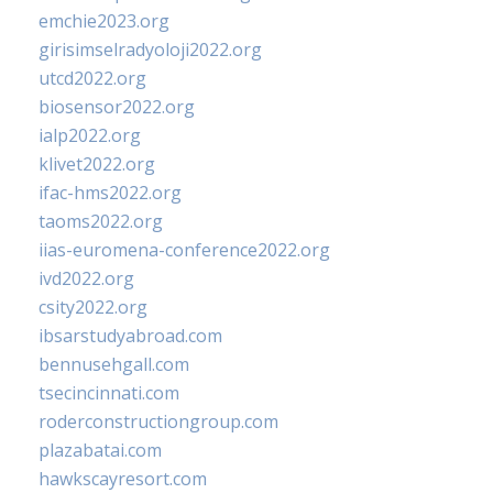
emchie2023.org
girisimselradyoloji2022.org
utcd2022.org
biosensor2022.org
ialp2022.org
klivet2022.org
ifac-hms2022.org
taoms2022.org
iias-euromena-conference2022.org
ivd2022.org
csity2022.org
ibsarstudyabroad.com
bennusehgall.com
tsecincinnati.com
roderconstructiongroup.com
plazabatai.com
hawkscayresort.com