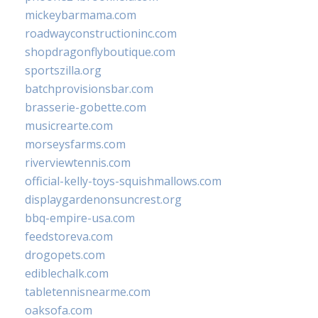
mickeybarmama.com
roadwayconstructioninc.com
shopdragonflyboutique.com
sportszilla.org
batchprovisionsbar.com
brasserie-gobette.com
musicrearte.com
morseysfarms.com
riverviewtennis.com
official-kelly-toys-squishmallows.com
displaygardenonsuncrest.org
bbq-empire-usa.com
feedstoreva.com
drogopets.com
ediblechalk.com
tabletennisnearme.com
oaksofa.com