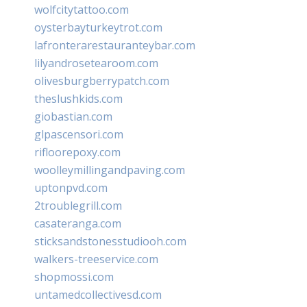
wolfcitytattoo.com
oysterbayturkeytrot.com
lafronterarestauranteybar.com
lilyandrosetearoom.com
olivesburgberrypatch.com
theslushkids.com
giobastian.com
glpascensori.com
rifloorepoxy.com
woolleymillingandpaving.com
uptonpvd.com
2troublegrill.com
casateranga.com
sticksandstonesstudiooh.com
walkers-treeservice.com
shopmossi.com
untamedcollectivesd.com