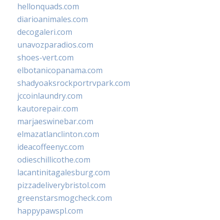
hellonquads.com
diarioanimales.com
decogaleri.com
unavozparadios.com
shoes-vert.com
elbotanicopanama.com
shadyoaksrockportrvpark.com
jccoinlaundry.com
kautorepair.com
marjaeswinebar.com
elmazatlanclinton.com
ideacoffeenyc.com
odieschillicothe.com
lacantinitagalesburg.com
pizzadeliverybristol.com
greenstarsmogcheck.com
happypawspl.com