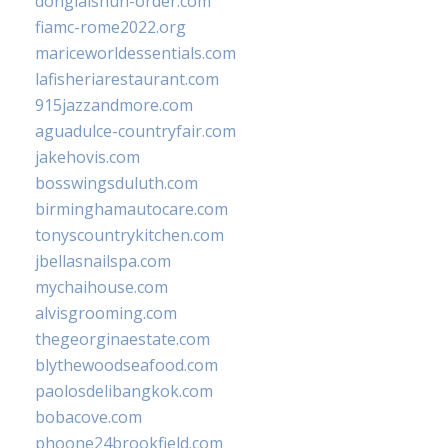
donglaishun-order.com
fiamc-rome2022.org
mariceworldessentials.com
lafisheriarestaurant.com
915jazzandmore.com
aguadulce-countryfair.com
jakehovis.com
bosswingsduluth.com
birminghamautocare.com
tonyscountrykitchen.com
jbellasnailspa.com
mychaihouse.com
alvisgrooming.com
thegeorginaestate.com
blythewoodseafood.com
paolosdelibangkok.com
bobacove.com
phoone24brookfield.com