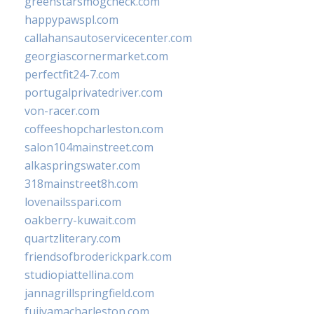
greenstarsmogcheck.com
happypawspl.com
callahansautoservicecenter.com
georgiascornermarket.com
perfectfit24-7.com
portugalprivatedriver.com
von-racer.com
coffeeshopcharleston.com
salon104mainstreet.com
alkaspringswater.com
318mainstreet8h.com
lovenailsspari.com
oakberry-kuwait.com
quartzliterary.com
friendsofbroderickpark.com
studiopiattellina.com
jannagrillspringfield.com
fujiyamacharleston.com