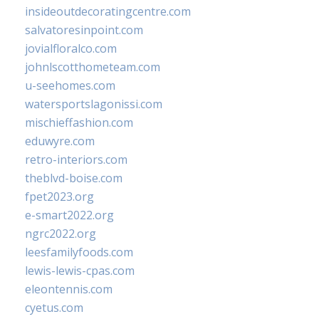
insideoutdecoratingcentre.com
salvatoresinpoint.com
jovialfloralco.com
johnlscotthometeam.com
u-seehomes.com
watersportslagonissi.com
mischieffashion.com
eduwyre.com
retro-interiors.com
theblvd-boise.com
fpet2023.org
e-smart2022.org
ngrc2022.org
leesfamilyfoods.com
lewis-lewis-cpas.com
eleontennis.com
cyetus.com