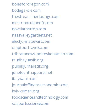
bolesfororegon.com
bodega-ole.com
thestreamlinerlounge.com
mestrinorubanofc.com
novelatherton.com
nassvalleygardens.net
electjohnstewart.com
omptourtravels.com
tribratanews-polreskebumen.com
rsudbayuasih.org
publikjurnalistik.org
juneteenthapparel.net
italywarm.com
journaloffinanceeconomics.com
kvk-kumari.org
foodscienceandtechnology.com
scisportsscience.com