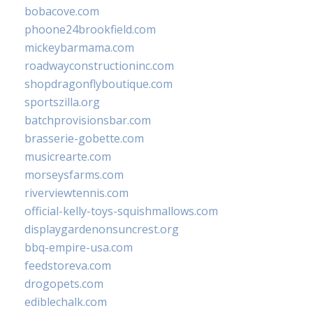
bobacove.com
phoone24brookfield.com
mickeybarmama.com
roadwayconstructioninc.com
shopdragonflyboutique.com
sportszilla.org
batchprovisionsbar.com
brasserie-gobette.com
musicrearte.com
morseysfarms.com
riverviewtennis.com
official-kelly-toys-squishmallows.com
displaygardenonsuncrest.org
bbq-empire-usa.com
feedstoreva.com
drogopets.com
ediblechalk.com