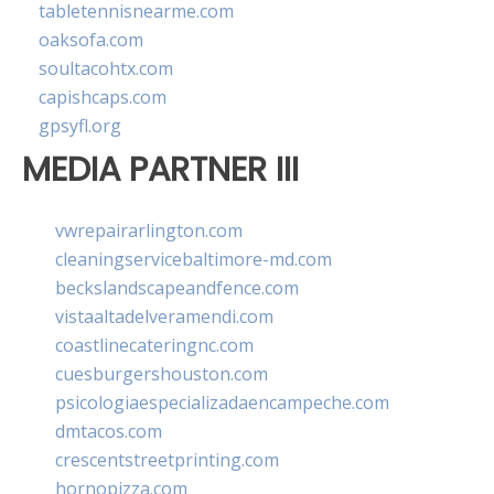
tabletennisnearme.com
oaksofa.com
soultacohtx.com
capishcaps.com
gpsyfl.org
MEDIA PARTNER III
vwrepairarlington.com
cleaningservicebaltimore-md.com
beckslandscapeandfence.com
vistaaltadelveramendi.com
coastlinecateringnc.com
cuesburgershouston.com
psicologiaespecializadaencampeche.com
dmtacos.com
crescentstreetprinting.com
hornopizza.com