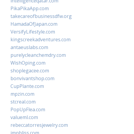
intelligenceqatar.com
PikaPikaApp.com
takecareofbusinessdfw.org
HamadaOfJapan.com
VersifyLifestyle.com
kingscreekadventures.com
antaeuslabs.com
purelycleanchemdry.com
WishOping.com
shoplegacee.com
bonvivantshop.com
CupPlante.com
mpzin.com
stcreal.com
PopUpFlea.com
valueml.com
rebeccatorresjewelry.com
jmpbliss.com