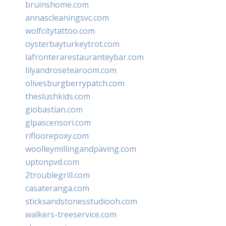
bruinshome.com
annascleaningsvc.com
wolfcitytattoo.com
oysterbayturkeytrot.com
lafronterarestauranteybar.com
lilyandrosetearoom.com
olivesburgberrypatch.com
theslushkids.com
giobastian.com
glpascensori.com
rifloorepoxy.com
woolleymillingandpaving.com
uptonpvd.com
2troublegrill.com
casateranga.com
sticksandstonesstudiooh.com
walkers-treeservice.com