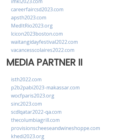
imkl2023.com
careerfaircsd2023.com
apsth2023.com
MedItRio2023.org
lcicon2023boston.com
waitangidayfestival2022.com
vacancesscolaires2022.com
MEDIA PARTNER II
isth2022.com
p2b2pabi2023-makassar.com
wocfparis2023.org
sinc2023.com
scdlqatar2022-qa.com
thecolumbiagrill.com
provisionscheeseandwineshoppe.com
khedi2023.org