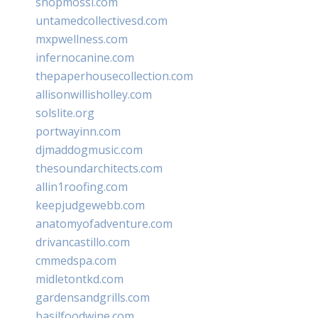
shopmossi.com
untamedcollectivesd.com
mxpwellness.com
infernocanine.com
thepaperhousecollection.com
allisonwillisholley.com
solslite.org
portwayinn.com
djmaddogmusic.com
thesoundarchitects.com
allin1roofing.com
keepjudgewebb.com
anatomyofadventure.com
drivancastillo.com
cmmedspa.com
midletontkd.com
gardensandgrills.com
basilfoodwine.com