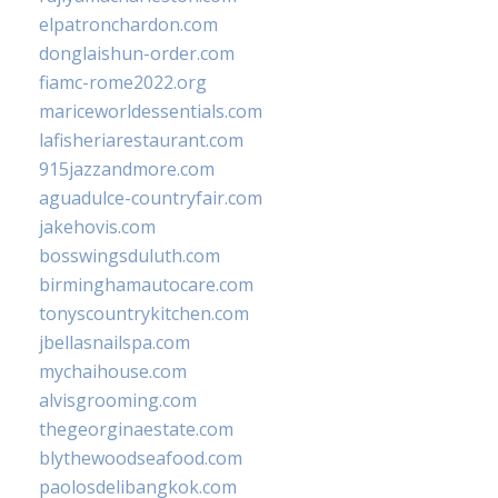
elpatronchardon.com
donglaishun-order.com
fiamc-rome2022.org
mariceworldessentials.com
lafisheriarestaurant.com
915jazzandmore.com
aguadulce-countryfair.com
jakehovis.com
bosswingsduluth.com
birminghamautocare.com
tonyscountrykitchen.com
jbellasnailspa.com
mychaihouse.com
alvisgrooming.com
thegeorginaestate.com
blythewoodseafood.com
paolosdelibangkok.com