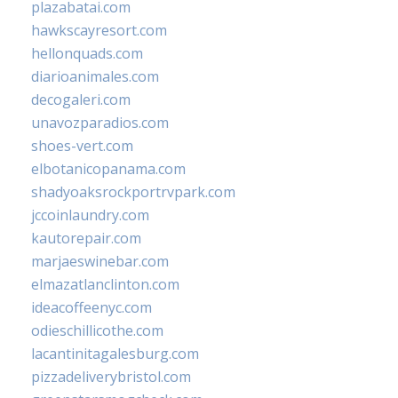
plazabatai.com
hawkscayresort.com
hellonquads.com
diarioanimales.com
decogaleri.com
unavozparadios.com
shoes-vert.com
elbotanicopanama.com
shadyoaksrockportrvpark.com
jccoinlaundry.com
kautorepair.com
marjaeswinebar.com
elmazatlanclinton.com
ideacoffeenyc.com
odieschillicothe.com
lacantinitagalesburg.com
pizzadeliverybristol.com