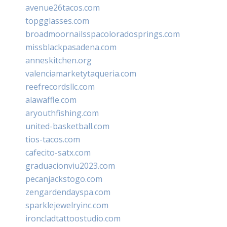
avenue26tacos.com
topgglasses.com
broadmoornailsspacoloradosprings.com
missblackpasadena.com
anneskitchen.org
valenciamarketytaqueria.com
reefrecordsllc.com
alawaffle.com
aryouthfishing.com
united-basketball.com
tios-tacos.com
cafecito-satx.com
graduacionviu2023.com
pecanjackstogo.com
zengardendayspa.com
sparklejewelryinc.com
ironcladtattoostudio.com