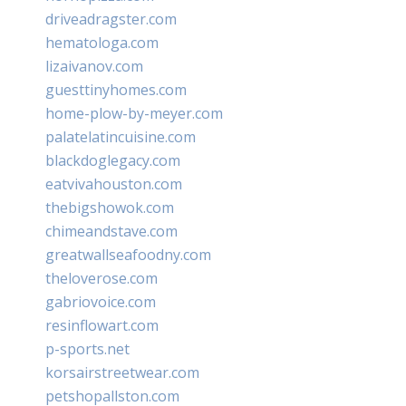
driveadragster.com
hematologa.com
lizaivanov.com
guesttinyhomes.com
home-plow-by-meyer.com
palatelatincuisine.com
blackdoglegacy.com
eatvivahouston.com
thebigshowok.com
chimeandstave.com
greatwallseafoodny.com
theloverose.com
gabriovoice.com
resinflowart.com
p-sports.net
korsairstreetwear.com
petshopallston.com