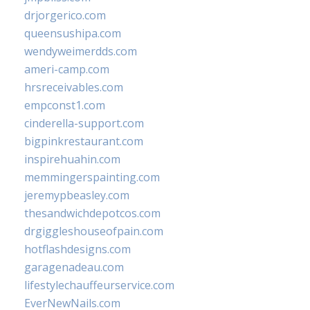
drjorgerico.com
queensushipa.com
wendyweimerdds.com
ameri-camp.com
hrsreceivables.com
empconst1.com
cinderella-support.com
bigpinkrestaurant.com
inspirehuahin.com
memmingerspainting.com
jeremypbeasley.com
thesandwichdepotcos.com
drgiggleshouseofpain.com
hotflashdesigns.com
garagenadeau.com
lifestylechauffeurservice.com
EverNewNails.com