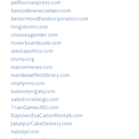
pidfloorsexpress.com
bancodevenezuelaen.com
bettermoodfoodcorporation.com
hingstonnt.com
chooseagender.com
hoverboardssale.com
alaskapolitics.com
stsmp.org
manoelneves.com
mandelaeffectlibrary.com
roselynns.com
balanceyoganj.com
salesforceblogs.com
TrainGames365.com
BaytownEvaCationRentals.com
JabalpurCakeDelivery.com
halobjd.com