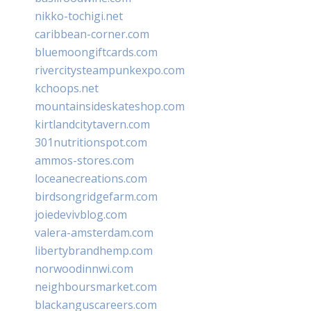
nikko-tochigi.net
caribbean-corner.com
bluemoongiftcards.com
rivercitysteampunkexpo.com
kchoops.net
mountainsideskateshop.com
kirtlandcitytavern.com
301nutritionspot.com
ammos-stores.com
loceanecreations.com
birdsongridgefarm.com
joiedevivblog.com
valera-amsterdam.com
libertybrandhemp.com
norwoodinnwi.com
neighboursmarket.com
blackanguscareers.com