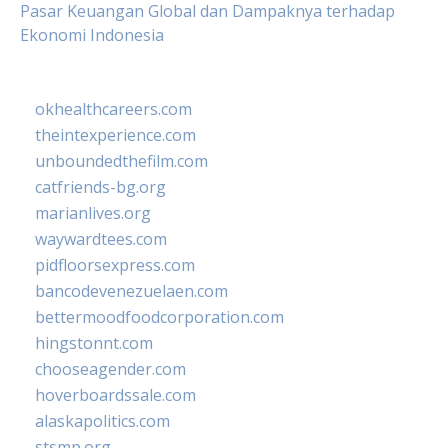
Pasar Keuangan Global dan Dampaknya terhadap
Ekonomi Indonesia
okhealthcareers.com
theintexperience.com
unboundedthefilm.com
catfriends-bg.org
marianlives.org
waywardtees.com
pidfloorsexpress.com
bancodevenezuelaen.com
bettermoodfoodcorporation.com
hingstonnt.com
chooseagender.com
hoverboardssale.com
alaskapolitics.com
stsmp.org