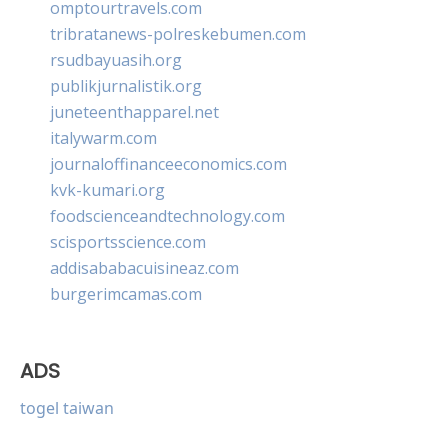
omptourtravels.com
tribratanews-polreskebumen.com
rsudbayuasih.org
publikjurnalistik.org
juneteenthapparel.net
italywarm.com
journaloffinanceeconomics.com
kvk-kumari.org
foodscienceandtechnology.com
scisportsscience.com
addisababacuisineaz.com
burgerimcamas.com
ADS
togel taiwan