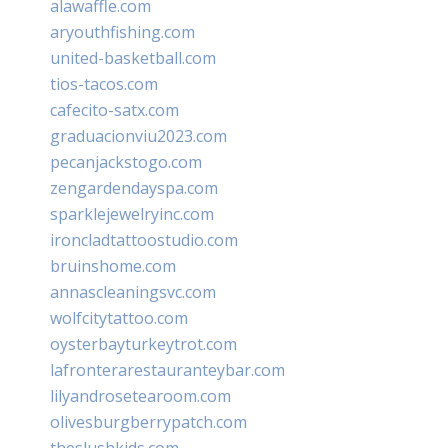
alawaffle.com
aryouthfishing.com
united-basketball.com
tios-tacos.com
cafecito-satx.com
graduacionviu2023.com
pecanjackstogo.com
zengardendayspa.com
sparklejewelryinc.com
ironcladtattoostudio.com
bruinshome.com
annascleaningsvc.com
wolfcitytattoo.com
oysterbayturkeytrot.com
lafronterarestauranteybar.com
lilyandrosetearoom.com
olivesburgberrypatch.com
theslushkids.com