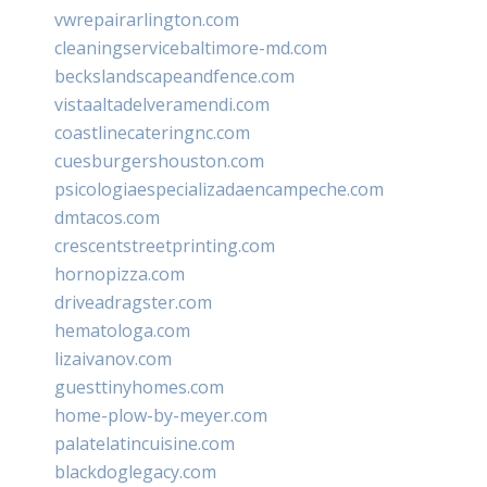
vwrepairarlington.com
cleaningservicebaltimore-md.com
beckslandscapeandfence.com
vistaaltadelveramendi.com
coastlinecateringnc.com
cuesburgershouston.com
psicologiaespecializadaencampeche.com
dmtacos.com
crescentstreetprinting.com
hornopizza.com
driveadragster.com
hematologa.com
lizaivanov.com
guesttinyhomes.com
home-plow-by-meyer.com
palatelatincuisine.com
blackdoglegacy.com