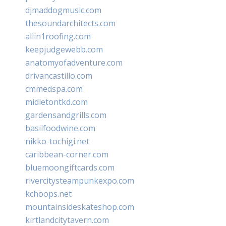
djmaddogmusic.com
thesoundarchitects.com
allin1roofing.com
keepjudgewebb.com
anatomyofadventure.com
drivancastillo.com
cmmedspa.com
midletontkd.com
gardensandgrills.com
basilfoodwine.com
nikko-tochigi.net
caribbean-corner.com
bluemoongiftcards.com
rivercitysteampunkexpo.com
kchoops.net
mountainsideskateshop.com
kirtlandcitytavern.com