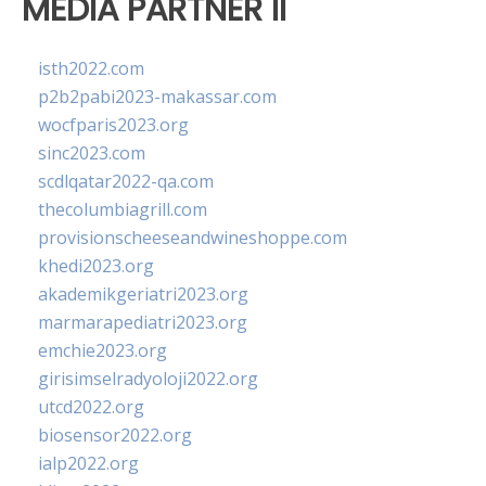
MEDIA PARTNER II
isth2022.com
p2b2pabi2023-makassar.com
wocfparis2023.org
sinc2023.com
scdlqatar2022-qa.com
thecolumbiagrill.com
provisionscheeseandwineshoppe.com
khedi2023.org
akademikgeriatri2023.org
marmarapediatri2023.org
emchie2023.org
girisimselradyoloji2022.org
utcd2022.org
biosensor2022.org
ialp2022.org