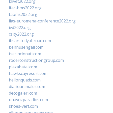
klivet2022.org
ifac-hms2022.org
taoms2022.org
iias-euromena-conference2022.org
ivd2022.org
csity2022.org
ibsarstudyabroad.com
bennusehgall.com
tsecincinnati.com
roderconstructiongroup.com
plazabatai.com
hawkscayresort.com
hellonquads.com
diarioanimales.com
decogaleri.com
unavozparadios.com
shoes-vert.com
elbotanicopanama.com