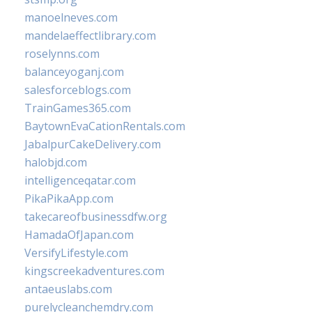
manoelneves.com
mandelaeffectlibrary.com
roselynns.com
balanceyoganj.com
salesforceblogs.com
TrainGames365.com
BaytownEvaCationRentals.com
JabalpurCakeDelivery.com
halobjd.com
intelligenceqatar.com
PikaPikaApp.com
takecareofbusinessdfw.org
HamadaOfJapan.com
VersifyLifestyle.com
kingscreekadventures.com
antaeuslabs.com
purelycleanchemdry.com