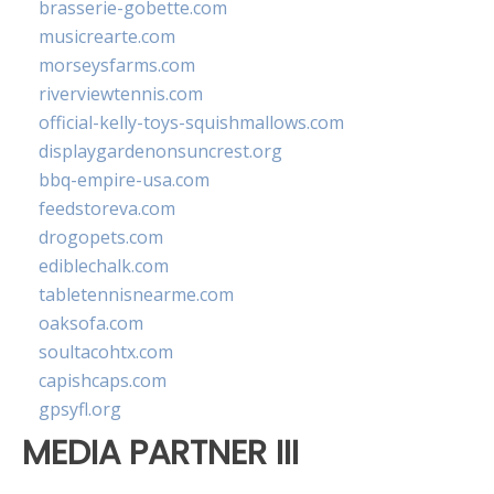
brasserie-gobette.com
musicrearte.com
morseysfarms.com
riverviewtennis.com
official-kelly-toys-squishmallows.com
displaygardenonsuncrest.org
bbq-empire-usa.com
feedstoreva.com
drogopets.com
ediblechalk.com
tabletennisnearme.com
oaksofa.com
soultacohtx.com
capishcaps.com
gpsyfl.org
MEDIA PARTNER III