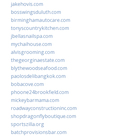
jakehovis.com
bosswingsduluth.com
birminghamautocare.com
tonyscountrykitchen.com
jbellasnailspa.com
mychaihouse.com
alvisgrooming.com
thegeorginaestate.com
blythewoodseafood.com
paolosdelibangkok.com
bobacove.com
phoone24brookfield.com
mickeybarmama.com
roadwayconstructioninc.com
shopdragonflyboutique.com
sportszilla.org
batchprovisionsbar.com