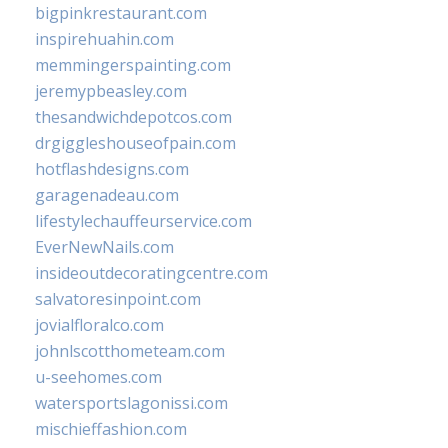
bigpinkrestaurant.com
inspirehuahin.com
memmingerspainting.com
jeremypbeasley.com
thesandwichdepotcos.com
drgiggleshouseofpain.com
hotflashdesigns.com
garagenadeau.com
lifestylechauffeurservice.com
EverNewNails.com
insideoutdecoratingcentre.com
salvatoresinpoint.com
jovialfloralco.com
johnlscotthometeam.com
u-seehomes.com
watersportslagonissi.com
mischieffashion.com