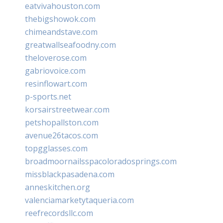
eatvivahouston.com
thebigshowok.com
chimeandstave.com
greatwallseafoodny.com
theloverose.com
gabriovoice.com
resinflowart.com
p-sports.net
korsairstreetwear.com
petshopallston.com
avenue26tacos.com
topgglasses.com
broadmoornailsspacoloradosprings.com
missblackpasadena.com
anneskitchen.org
valenciamarketytaqueria.com
reefrecordsllc.com