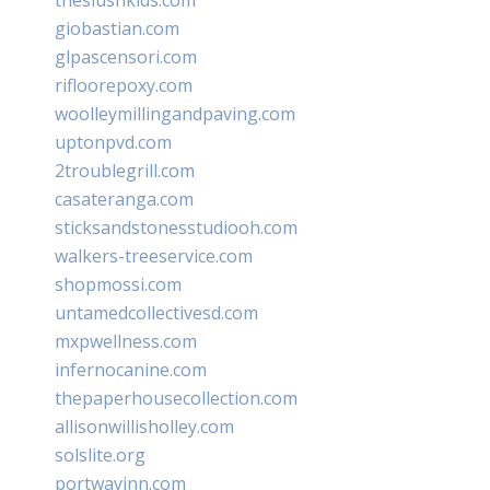
giobastian.com
glpascensori.com
rifloorepoxy.com
woolleymillingandpaving.com
uptonpvd.com
2troublegrill.com
casateranga.com
sticksandstonesstudiooh.com
walkers-treeservice.com
shopmossi.com
untamedcollectivesd.com
mxpwellness.com
infernocanine.com
thepaperhousecollection.com
allisonwillisholley.com
solslite.org
portwayinn.com