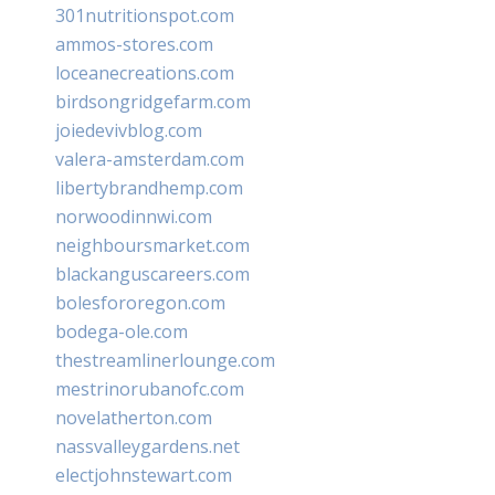
301nutritionspot.com
ammos-stores.com
loceanecreations.com
birdsongridgefarm.com
joiedevivblog.com
valera-amsterdam.com
libertybrandhemp.com
norwoodinnwi.com
neighboursmarket.com
blackanguscareers.com
bolesfororegon.com
bodega-ole.com
thestreamlinerlounge.com
mestrinorubanofc.com
novelatherton.com
nassvalleygardens.net
electjohnstewart.com