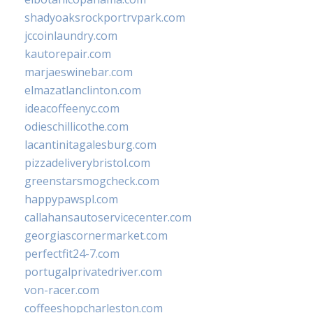
shadyoaksrockportrvpark.com
jccoinlaundry.com
kautorepair.com
marjaeswinebar.com
elmazatlanclinton.com
ideacoffeenyc.com
odieschillicothe.com
lacantinitagalesburg.com
pizzadeliverybristol.com
greenstarsmogcheck.com
happypawspl.com
callahansautoservicecenter.com
georgiascornermarket.com
perfectfit24-7.com
portugalprivatedriver.com
von-racer.com
coffeeshopcharleston.com