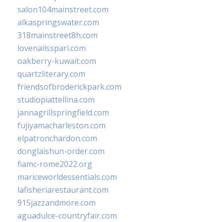
salon104mainstreet.com
alkaspringswater.com
318mainstreet8h.com
lovenailsspari.com
oakberry-kuwait.com
quartzliterary.com
friendsofbroderickpark.com
studiopiattellina.com
jannagrillspringfield.com
fujiyamacharleston.com
elpatronchardon.com
donglaishun-order.com
fiamc-rome2022.org
mariceworldessentials.com
lafisheriarestaurant.com
915jazzandmore.com
aguadulce-countryfair.com