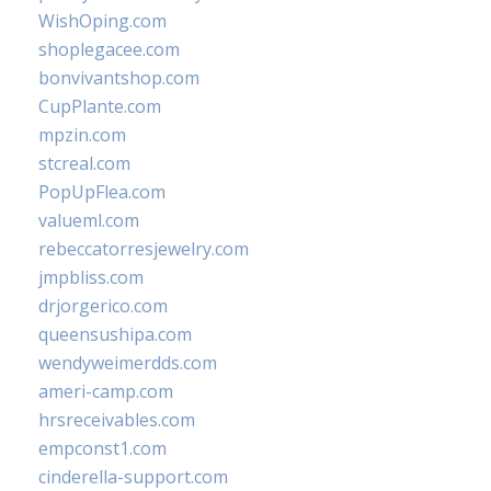
WishOping.com
shoplegacee.com
bonvivantshop.com
CupPlante.com
mpzin.com
stcreal.com
PopUpFlea.com
valueml.com
rebeccatorresjewelry.com
jmpbliss.com
drjorgerico.com
queensushipa.com
wendyweimerdds.com
ameri-camp.com
hrsreceivables.com
empconst1.com
cinderella-support.com