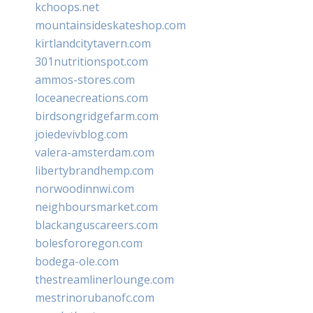
kchoops.net
mountainsideskateshop.com
kirtlandcitytavern.com
301nutritionspot.com
ammos-stores.com
loceanecreations.com
birdsongridgefarm.com
joiedevivblog.com
valera-amsterdam.com
libertybrandhemp.com
norwoodinnwi.com
neighboursmarket.com
blackanguscareers.com
bolesfororegon.com
bodega-ole.com
thestreamlinerlounge.com
mestrinorubanofc.com