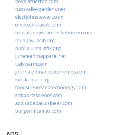
novelatherton.com
nassvalleygardens.net
electjohnstewart.com
omptourtravels.com
tribratanews-polreskebumen.com
rsudbayuasih.org
publikjurnalistik.org
juneteenthapparel.net
italywarm.com
journaloffinanceeconomics.com
kvk-kumari.org
foodscienceandtechnology.com
scisportsscience.com
addisababacuisineaz.com
burgerimcamas.com
ADS