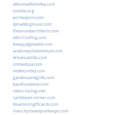
allisonwillisholley.com
solslite.org
portwayinn.com
djmaddogmusic.com
thesoundarchitects.com
allin1roofing.com
keepjudgewebb.com
anatomyofadventure.com
drivancastillo.com
cmmedspa.com
midletontkd.com
gardensandgrills.com
basilfoodwine.com
nikko-tochigi.net
caribbean-corner.com
bluemoongiftcards.com
rivercitysteampunkexpo.com