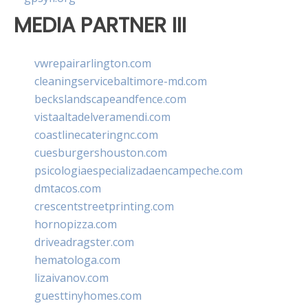
MEDIA PARTNER III
vwrepairarlington.com
cleaningservicebaltimore-md.com
beckslandscapeandfence.com
vistaaltadelveramendi.com
coastlinecateringnc.com
cuesburgershouston.com
psicologiaespecializadaencampeche.com
dmtacos.com
crescentstreetprinting.com
hornopizza.com
driveadragster.com
hematologa.com
lizaivanov.com
guesttinyhomes.com