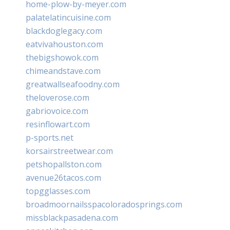
home-plow-by-meyer.com
palatelatincuisine.com
blackdoglegacy.com
eatvivahouston.com
thebigshowok.com
chimeandstave.com
greatwallseafoodny.com
theloverose.com
gabriovoice.com
resinflowart.com
p-sports.net
korsairstreetwear.com
petshopallston.com
avenue26tacos.com
topgglasses.com
broadmoornailsspacoloradosprings.com
missblackpasadena.com