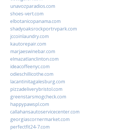
unavozparadios.com
shoes-vert.com
elbotanicopanama.com
shadyoaksrockportrvpark.com
jccoinlaundry.com
kautorepair.com
marjaeswinebar.com
elmazatlanclinton.com
ideacoffeenyc.com
odieschillicothe.com
lacantinitagalesburg.com
pizzadeliverybristol.com
greenstarsmogcheck.com
happypawspl.com
callahansautoservicecenter.com
georgiascornermarket.com
perfectfit24-7.com