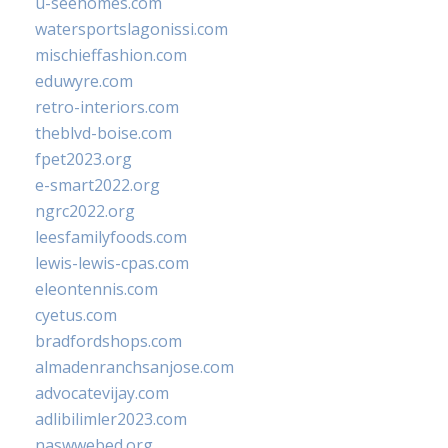
u-seehomes.com
watersportslagonissi.com
mischieffashion.com
eduwyre.com
retro-interiors.com
theblvd-boise.com
fpet2023.org
e-smart2022.org
ngrc2022.org
leesfamilyfoods.com
lewis-lewis-cpas.com
eleontennis.com
cyetus.com
bradfordshops.com
almadenranchsanjose.com
advocatevijay.com
adlibilimler2023.com
naswwebed.org