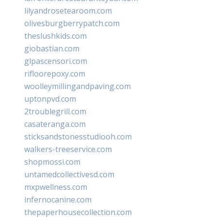
lilyandrosetearoom.com
olivesburgberrypatch.com
theslushkids.com
giobastian.com
glpascensori.com
rifloorepoxy.com
woolleymillingandpaving.com
uptonpvd.com
2troublegrill.com
casateranga.com
sticksandstonesstudiooh.com
walkers-treeservice.com
shopmossi.com
untamedcollectivesd.com
mxpwellness.com
infernocanine.com
thepaperhousecollection.com