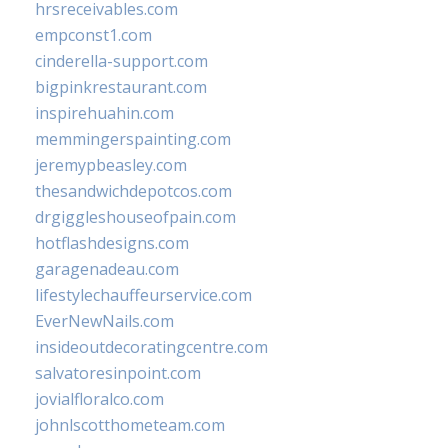
hrsreceivables.com
empconst1.com
cinderella-support.com
bigpinkrestaurant.com
inspirehuahin.com
memmingerspainting.com
jeremypbeasley.com
thesandwichdepotcos.com
drgiggleshouseofpain.com
hotflashdesigns.com
garagenadeau.com
lifestylechauffeurservice.com
EverNewNails.com
insideoutdecoratingcentre.com
salvatoresinpoint.com
jovialfloralco.com
johnlscotthometeam.com