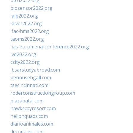
utcd2022.org
biosensor2022.org
ialp2022.org
klivet2022.org
ifac-hms2022.org
taoms2022.org
iias-euromena-conference2022.org
ivd2022.org
csity2022.org
ibsarstudyabroad.com
bennusehgall.com
tsecincinnati.com
roderconstructiongroup.com
plazabatai.com
hawkscayresort.com
hellonquads.com
diarioanimales.com
decogaleri.com