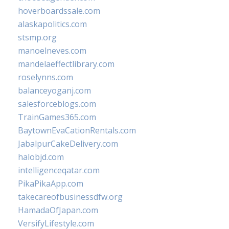
hoverboardssale.com
alaskapolitics.com
stsmp.org
manoelneves.com
mandelaeffectlibrary.com
roselynns.com
balanceyoganj.com
salesforceblogs.com
TrainGames365.com
BaytownEvaCationRentals.com
JabalpurCakeDelivery.com
halobjd.com
intelligenceqatar.com
PikaPikaApp.com
takecareofbusinessdfw.org
HamadaOfJapan.com
VersifyLifestyle.com