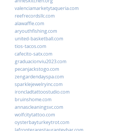
anneskitchen.org
valenciamarketytaqueria.com
reefrecordsllc.com
alawaffle.com
aryouthfishing.com
united-basketball.com
tios-tacos.com
cafecito-satx.com
graduacionviu2023.com
pecanjackstogo.com
zengardendayspa.com
sparklejewelryinc.com
ironcladtattoostudio.com
bruinshome.com
annascleaningsvc.com
wolfcitytattoo.com
oysterbayturkeytrot.com
lafronterarestauranteybar.com