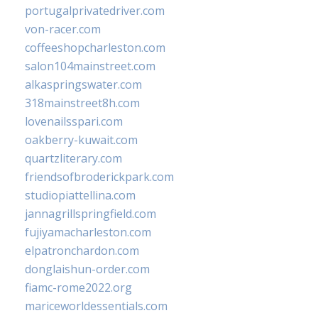
portugalprivatedriver.com
von-racer.com
coffeeshopcharleston.com
salon104mainstreet.com
alkaspringswater.com
318mainstreet8h.com
lovenailsspari.com
oakberry-kuwait.com
quartzliterary.com
friendsofbroderickpark.com
studiopiattellina.com
jannagrillspringfield.com
fujiyamacharleston.com
elpatronchardon.com
donglaishun-order.com
fiamc-rome2022.org
mariceworldessentials.com