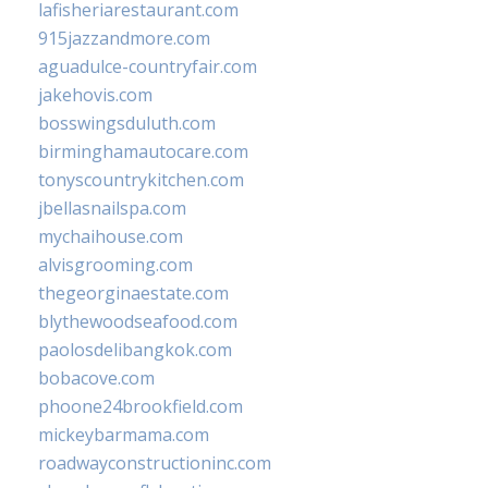
lafisheriarestaurant.com
915jazzandmore.com
aguadulce-countryfair.com
jakehovis.com
bosswingsduluth.com
birminghamautocare.com
tonyscountrykitchen.com
jbellasnailspa.com
mychaihouse.com
alvisgrooming.com
thegeorginaestate.com
blythewoodseafood.com
paolosdelibangkok.com
bobacove.com
phoone24brookfield.com
mickeybarmama.com
roadwayconstructioninc.com