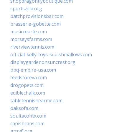
shopdragonflyboutique.com
sportszilla.org
batchprovisionsbar.com
brasserie-gobette.com
musicrearte.com
morseysfarms.com
riverviewtennis.com
official-kelly-toys-squishmallows.com
displaygardenonsuncrest.org
bbq-empire-usa.com
feedstoreva.com
drogopets.com
ediblechalk.com
tabletennisnearme.com
oaksofa.com
soultacohtx.com
capishcaps.com
gpsyfl.org