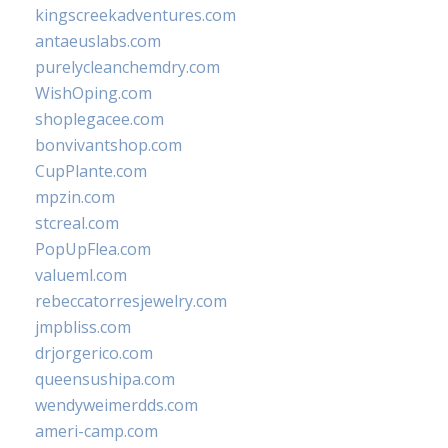
kingscreekadventures.com
antaeuslabs.com
purelycleanchemdry.com
WishOping.com
shoplegacee.com
bonvivantshop.com
CupPlante.com
mpzin.com
stcreal.com
PopUpFlea.com
valueml.com
rebeccatorresjewelry.com
jmpbliss.com
drjorgerico.com
queensushipa.com
wendyweimerdds.com
ameri-camp.com