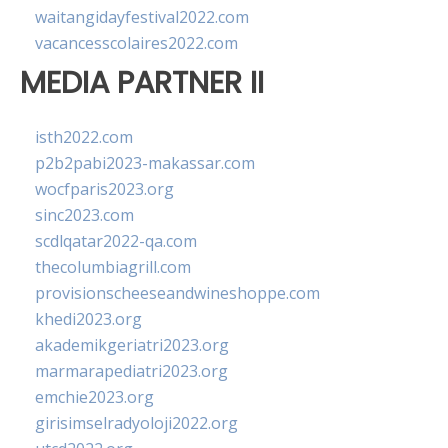
waitangidayfestival2022.com
vacancesscolaires2022.com
MEDIA PARTNER II
isth2022.com
p2b2pabi2023-makassar.com
wocfparis2023.org
sinc2023.com
scdlqatar2022-qa.com
thecolumbiagrill.com
provisionscheeseandwineshoppe.com
khedi2023.org
akademikgeriatri2023.org
marmarapediatri2023.org
emchie2023.org
girisimselradyoloji2022.org