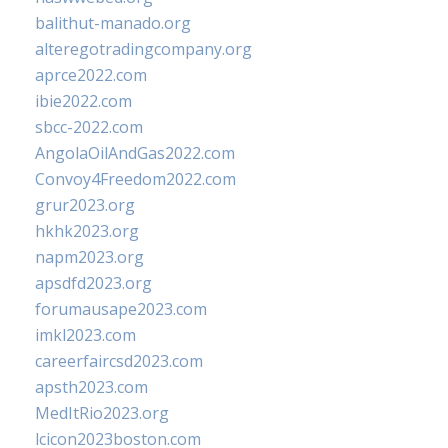
balithut-manado.org
alteregotradingcompany.org
aprce2022.com
ibie2022.com
sbcc-2022.com
AngolaOilAndGas2022.com
Convoy4Freedom2022.com
grur2023.org
hkhk2023.org
napm2023.org
apsdfd2023.org
forumausape2023.com
imkl2023.com
careerfaircsd2023.com
apsth2023.com
MedItRio2023.org
lcicon2023boston.com