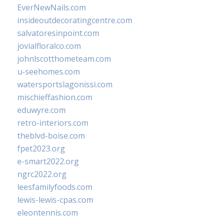
EverNewNails.com
insideoutdecoratingcentre.com
salvatoresinpoint.com
jovialfloralco.com
johnlscotthometeam.com
u-seehomes.com
watersportslagonissi.com
mischieffashion.com
eduwyre.com
retro-interiors.com
theblvd-boise.com
fpet2023.org
e-smart2022.org
ngrc2022.org
leesfamilyfoods.com
lewis-lewis-cpas.com
eleontennis.com