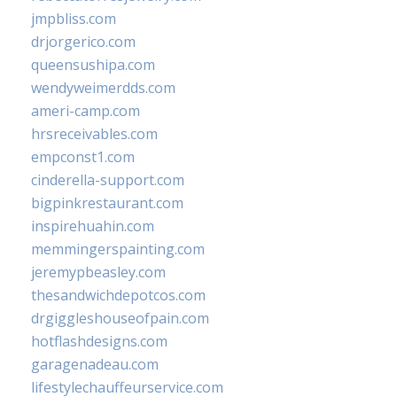
jmpbliss.com
drjorgerico.com
queensushipa.com
wendyweimerdds.com
ameri-camp.com
hrsreceivables.com
empconst1.com
cinderella-support.com
bigpinkrestaurant.com
inspirehuahin.com
memmingerspainting.com
jeremypbeasley.com
thesandwichdepotcos.com
drgiggleshouseofpain.com
hotflashdesigns.com
garagenadeau.com
lifestylechauffeurservice.com