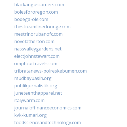
blackanguscareers.com
bolesfororegon.com
bodega-ole.com
thestreamlinerlounge.com
mestrinorubanofc.com
novelatherton.com
nassvalleygardens.net
electjohnstewart.com
omptourtravels.com
tribratanews-polreskebumen.com
rsudbayuasih.org
publikjurnalistik.org
juneteenthapparel.net
italywarm.com
journaloffinanceeconomics.com
kvk-kumari.org
foodscienceandtechnology.com