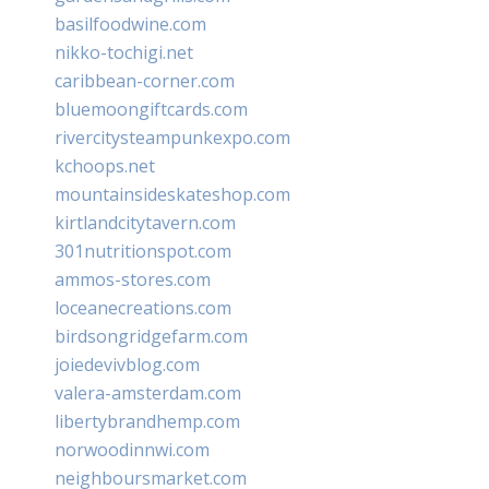
basilfoodwine.com
nikko-tochigi.net
caribbean-corner.com
bluemoongiftcards.com
rivercitysteampunkexpo.com
kchoops.net
mountainsideskateshop.com
kirtlandcitytavern.com
301nutritionspot.com
ammos-stores.com
loceanecreations.com
birdsongridgefarm.com
joiedevivblog.com
valera-amsterdam.com
libertybrandhemp.com
norwoodinnwi.com
neighboursmarket.com