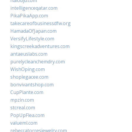
halobjd.com
intelligenceqatar.com
PikaPikaApp.com
takecareofbusinessdfw.org
HamadaOfJapan.com
VersifyLifestyle.com
kingscreekadventures.com
antaeuslabs.com
purelycleanchemdry.com
WishOping.com
shoplegacee.com
bonvivantshop.com
CupPlante.com
mpzin.com
stcreal.com
PopUpFlea.com
valueml.com
rebeccatorresjewelry.com