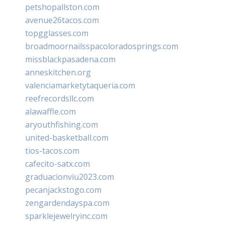
petshopallston.com
avenue26tacos.com
topgglasses.com
broadmoornailsspacoloradosprings.com
missblackpasadena.com
anneskitchen.org
valenciamarketytaqueria.com
reefrecordsllc.com
alawaffle.com
aryouthfishing.com
united-basketball.com
tios-tacos.com
cafecito-satx.com
graduacionviu2023.com
pecanjackstogo.com
zengardendayspa.com
sparklejewelryinc.com