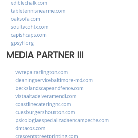
ediblechalk.com
tabletennisnearme.com
oaksofa.com
soultacohtx.com
capishcaps.com
gpsyfl.org
MEDIA PARTNER III
vwrepairarlington.com
cleaningservicebaltimore-md.com
beckslandscapeandfence.com
vistaaltadelveramendi.com
coastlinecateringnc.com
cuesburgershouston.com
psicologiaespecializadaencampeche.com
dmtacos.com
crescentstreetprinting.com