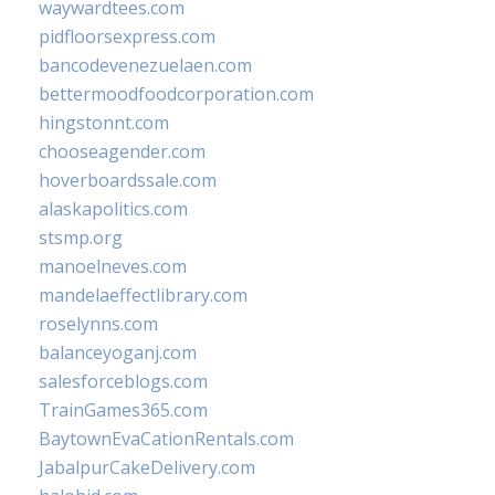
waywardtees.com
pidfloorsexpress.com
bancodevenezuelaen.com
bettermoodfoodcorporation.com
hingstonnt.com
chooseagender.com
hoverboardssale.com
alaskapolitics.com
stsmp.org
manoelneves.com
mandelaeffectlibrary.com
roselynns.com
balanceyoganj.com
salesforceblogs.com
TrainGames365.com
BaytownEvaCationRentals.com
JabalpurCakeDelivery.com