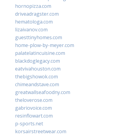
hornopizza.com
driveadragster.com
hematologa.com
lizaivanov.com
guesttinyhomes.com
home-plow-by-meyer.com
palatelatincuisine.com
blackdoglegacy.com
eatvivahouston.com
thebigshowok.com
chimeandstave.com
greatwallseafoodny.com
theloverose.com
gabriovoice.com
resinflowart.com
p-sports.net
korsairstreetwear.com