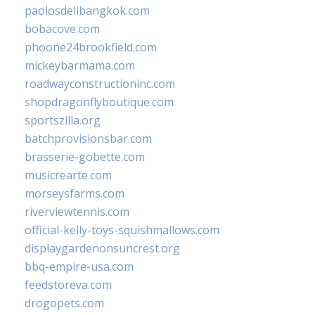
paolosdelibangkok.com
bobacove.com
phoone24brookfield.com
mickeybarmama.com
roadwayconstructioninc.com
shopdragonflyboutique.com
sportszilla.org
batchprovisionsbar.com
brasserie-gobette.com
musicrearte.com
morseysfarms.com
riverviewtennis.com
official-kelly-toys-squishmallows.com
displaygardenonsuncrest.org
bbq-empire-usa.com
feedstoreva.com
drogopets.com