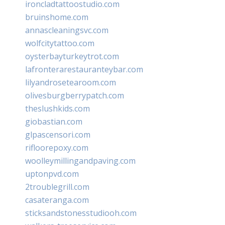
ironcladtattoostudio.com
bruinshome.com
annascleaningsvc.com
wolfcitytattoo.com
oysterbayturkeytrot.com
lafronterarestauranteybar.com
lilyandrosetearoom.com
olivesburgberrypatch.com
theslushkids.com
giobastian.com
glpascensori.com
rifloorepoxy.com
woolleymillingandpaving.com
uptonpvd.com
2troublegrill.com
casateranga.com
sticksandstonesstudiooh.com