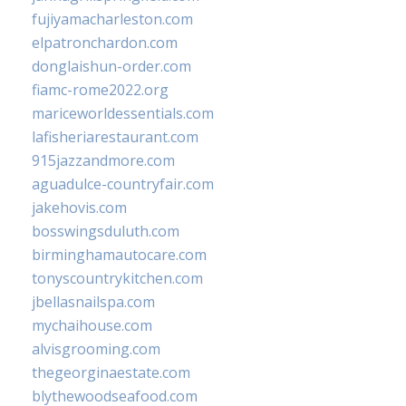
fujiyamacharleston.com
elpatronchardon.com
donglaishun-order.com
fiamc-rome2022.org
mariceworldessentials.com
lafisheriarestaurant.com
915jazzandmore.com
aguadulce-countryfair.com
jakehovis.com
bosswingsduluth.com
birminghamautocare.com
tonyscountrykitchen.com
jbellasnailspa.com
mychaihouse.com
alvisgrooming.com
thegeorginaestate.com
blythewoodseafood.com