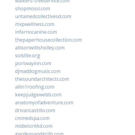
walkers-treeservice.com
shopmossi.com
untamedcollectivesd.com
mxpwellness.com
infernocanine.com
thepaperhousecollection.com
allisonwillisholley.com
solslite.org
portwayinn.com
djmaddogmusic.com
thesoundarchitects.com
allin1roofing.com
keepjudgewebb.com
anatomyofadventure.com
drivancastillo.com
cmmedspa.com
midletontkd.com
gardensandgrills.com