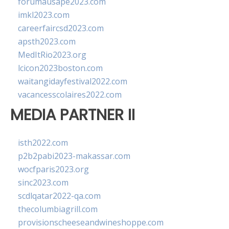
forumausape2023.com
imkl2023.com
careerfaircsd2023.com
apsth2023.com
MedItRio2023.org
lcicon2023boston.com
waitangidayfestival2022.com
vacancesscolaires2022.com
MEDIA PARTNER II
isth2022.com
p2b2pabi2023-makassar.com
wocfparis2023.org
sinc2023.com
scdlqatar2022-qa.com
thecolumbiagrill.com
provisionscheeseandwineshoppe.com