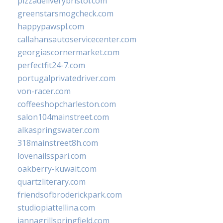
pizzadeliverybristol.com
greenstarsmogcheck.com
happypawspl.com
callahansautoservicecenter.com
georgiascornermarket.com
perfectfit24-7.com
portugalprivatedriver.com
von-racer.com
coffeeshopcharleston.com
salon104mainstreet.com
alkaspringswater.com
318mainstreet8h.com
lovenailsspari.com
oakberry-kuwait.com
quartzliterary.com
friendsofbroderickpark.com
studiopiattellina.com
jannagrillspringfield.com