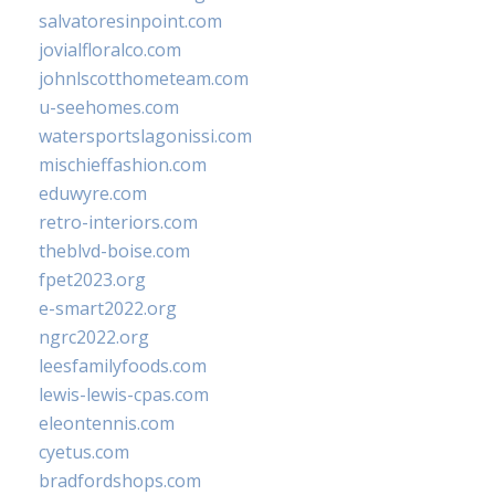
salvatoresinpoint.com
jovialfloralco.com
johnlscotthometeam.com
u-seehomes.com
watersportslagonissi.com
mischieffashion.com
eduwyre.com
retro-interiors.com
theblvd-boise.com
fpet2023.org
e-smart2022.org
ngrc2022.org
leesfamilyfoods.com
lewis-lewis-cpas.com
eleontennis.com
cyetus.com
bradfordshops.com