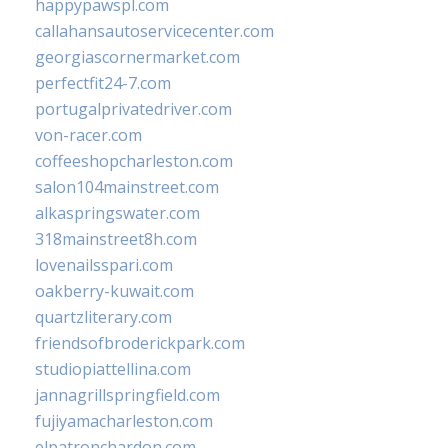
happypawspl.com
callahansautoservicecenter.com
georgiascornermarket.com
perfectfit24-7.com
portugalprivatedriver.com
von-racer.com
coffeeshopcharleston.com
salon104mainstreet.com
alkaspringswater.com
318mainstreet8h.com
lovenailsspari.com
oakberry-kuwait.com
quartzliterary.com
friendsofbroderickpark.com
studiopiattellina.com
jannagrillspringfield.com
fujiyamacharleston.com
elpatronchardon.com