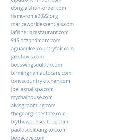
donglaishun-order.com
fiamc-rome2022.org
mariceworldessentials.com
lafisheriarestaurant.com
915jazzandmore.com
aguadulce-countryfair.com
jakehovis.com
bosswingsduluth.com
birminghamautocare.com
tonyscountrykitchen.com
jbellasnailspa.com
mychaihouse.com
alvisgrooming.com
thegeorginaestate.com
blythewoodseafood.com
paolosdelibangkok.com
bobacove.com