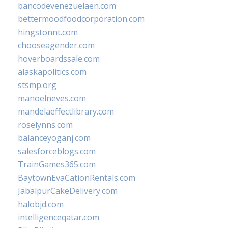
bancodevenezuelaen.com
bettermoodfoodcorporation.com
hingstonnt.com
chooseagender.com
hoverboardssale.com
alaskapolitics.com
stsmp.org
manoelneves.com
mandelaeffectlibrary.com
roselynns.com
balanceyoganj.com
salesforceblogs.com
TrainGames365.com
BaytownEvaCationRentals.com
JabalpurCakeDelivery.com
halobjd.com
intelligenceqatar.com