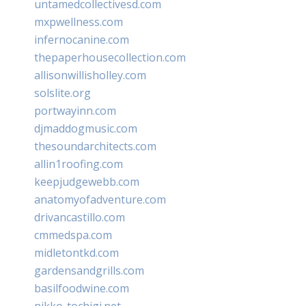
untamedcollectivesd.com
mxpwellness.com
infernocanine.com
thepaperhousecollection.com
allisonwillisholley.com
solslite.org
portwayinn.com
djmaddogmusic.com
thesoundarchitects.com
allin1roofing.com
keepjudgewebb.com
anatomyofadventure.com
drivancastillo.com
cmmedspa.com
midletontkd.com
gardensandgrills.com
basilfoodwine.com
nikko-tochigi.net