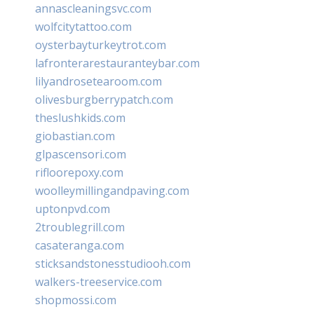
annascleaningsvc.com
wolfcitytattoo.com
oysterbayturkeytrot.com
lafronterarestauranteybar.com
lilyandrosetearoom.com
olivesburgberrypatch.com
theslushkids.com
giobastian.com
glpascensori.com
rifloorepoxy.com
woolleymillingandpaving.com
uptonpvd.com
2troublegrill.com
casateranga.com
sticksandstonesstudiooh.com
walkers-treeservice.com
shopmossi.com