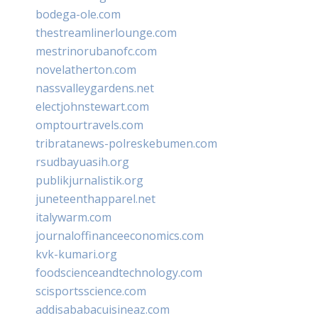
bodega-ole.com
thestreamlinerlounge.com
mestrinorubanofc.com
novelatherton.com
nassvalleygardens.net
electjohnstewart.com
omptourtravels.com
tribratanews-polreskebumen.com
rsudbayuasih.org
publikjurnalistik.org
juneteenthapparel.net
italywarm.com
journaloffinanceeconomics.com
kvk-kumari.org
foodscienceandtechnology.com
scisportsscience.com
addisababacuisineaz.com