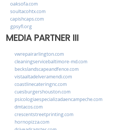
oaksofa.com
soultacohtx.com
capishcaps.com
gpsyfl.org
MEDIA PARTNER III
vwrepairarlington.com
cleaningservicebaltimore-md.com
beckslandscapeandfence.com
vistaaltadelveramendi.com
coastlinecateringnc.com
cuesburgershouston.com
psicologiaespecializadaencampeche.com
dmtacos.com
crescentstreetprinting.com
hornopizza.com
driveadragster.com