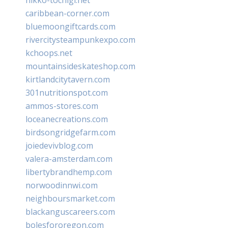
caribbean-corner.com
bluemoongiftcards.com
rivercitysteampunkexpo.com
kchoops.net
mountainsideskateshop.com
kirtlandcitytavern.com
301nutritionspot.com
ammos-stores.com
loceanecreations.com
birdsongridgefarm.com
joiedevivblog.com
valera-amsterdam.com
libertybrandhemp.com
norwoodinnwi.com
neighboursmarket.com
blackanguscareers.com
bolesfororegon.com