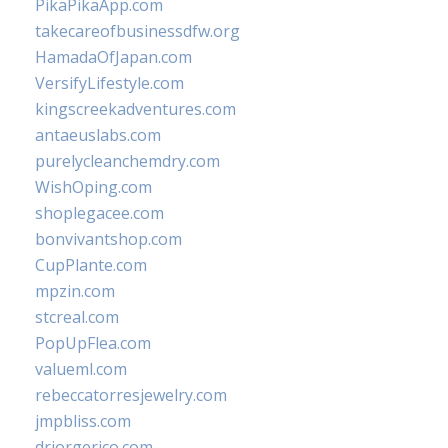
PikaPikaApp.com
takecareofbusinessdfw.org
HamadaOfJapan.com
VersifyLifestyle.com
kingscreekadventures.com
antaeuslabs.com
purelycleanchemdry.com
WishOping.com
shoplegacee.com
bonvivantshop.com
CupPlante.com
mpzin.com
stcreal.com
PopUpFlea.com
valueml.com
rebeccatorresjewelry.com
jmpbliss.com
drjorgerico.com