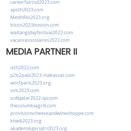
careerfaircsd2023.com
apsth2023.com
MedItRio2023.org
lcicon2023boston.com
waitangidayfestival2022.com
vacancesscolaires2022.com
MEDIA PARTNER II
isth2022.com
p2b2pabi2023-makassar.com
wocfparis2023.org
sinc2023.com
scdlqatar2022-qa.com
thecolumbiagrill.com
provisionscheeseandwineshoppe.com
khedi2023.org
akademikgeriatri2023.org