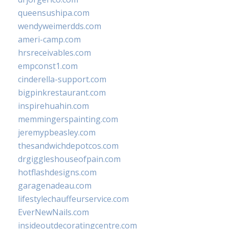
queensushipa.com
wendyweimerdds.com
ameri-camp.com
hrsreceivables.com
empconst1.com
cinderella-support.com
bigpinkrestaurant.com
inspirehuahin.com
memmingerspainting.com
jeremypbeasley.com
thesandwichdepotcos.com
drgiggleshouseofpain.com
hotflashdesigns.com
garagenadeau.com
lifestylechauffeurservice.com
EverNewNails.com
insideoutdecoratingcentre.com