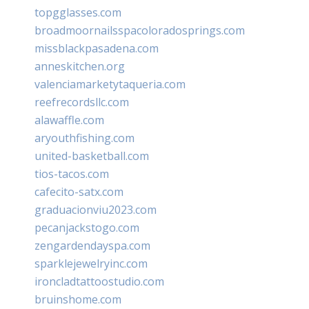
topgglasses.com
broadmoornailsspacoloradosprings.com
missblackpasadena.com
anneskitchen.org
valenciamarketytaqueria.com
reefrecordsllc.com
alawaffle.com
aryouthfishing.com
united-basketball.com
tios-tacos.com
cafecito-satx.com
graduacionviu2023.com
pecanjackstogo.com
zengardendayspa.com
sparklejewelryinc.com
ironcladtattoostudio.com
bruinshome.com