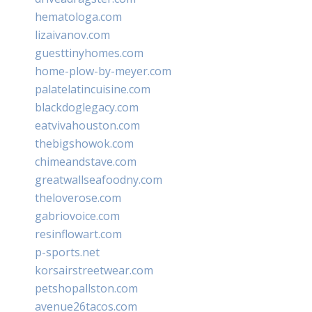
hematologa.com
lizaivanov.com
guesttinyhomes.com
home-plow-by-meyer.com
palatelatincuisine.com
blackdoglegacy.com
eatvivahouston.com
thebigshowok.com
chimeandstave.com
greatwallseafoodny.com
theloverose.com
gabriovoice.com
resinflowart.com
p-sports.net
korsairstreetwear.com
petshopallston.com
avenue26tacos.com