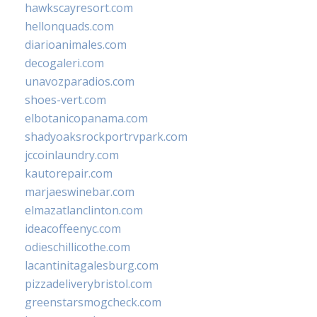
hawkscayresort.com
hellonquads.com
diarioanimales.com
decogaleri.com
unavozparadios.com
shoes-vert.com
elbotanicopanama.com
shadyoaksrockportrvpark.com
jccoinlaundry.com
kautorepair.com
marjaeswinebar.com
elmazatlanclinton.com
ideacoffeenyc.com
odieschillicothe.com
lacantinitagalesburg.com
pizzadeliverybristol.com
greenstarsmogcheck.com