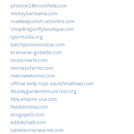
phoone24brookfield.com
mickeybarmama.com
roadwayconstructioninc.com
shopdragonflyboutique.com
sportszilla.org
batchprovisionsbar.com
brasserie-gobette.com
musicrearte.com
morseysfarms.com
riverviewtennis.com
official-kelly-toys-squishmallows.com
displaygardenonsuncrest.org
bbq-empire-usa.com
feedstoreva.com
drogopets.com
ediblechalk.com
tabletennisnearme.com