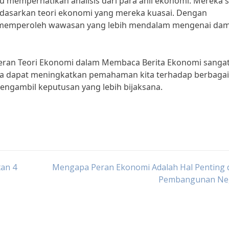
u memperhatikan analisis dari para ahli ekonomi. Mereka 
asarkan teori ekonomi yang mereka kuasai. Dengan
t memperoleh wawasan yang lebih mendalam mengenai da
eran Teori Ekonomi dalam Membaca Berita Ekonomi sangat
ta dapat meningkatkan pemahaman kita terhadap berbagai
engambil keputusan yang lebih bijaksana.
tan 4
Mengapa Peran Ekonomi Adalah Hal Penting 
Pembangunan Ne