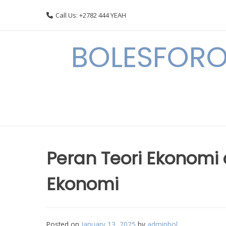
Skip
Call Us: +2782 444 YEAH
to
content
BOLESFORO
Peran Teori Ekonom
Ekonomi
Posted on
January 13, 2025
by
adminbol