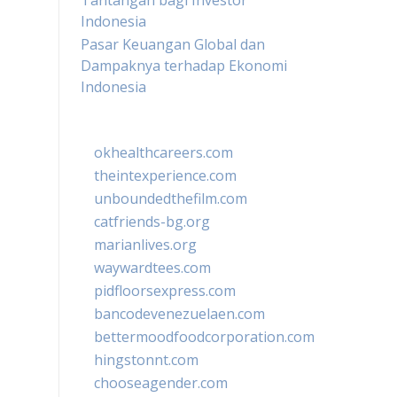
Tantangan bagi Investor
Indonesia
Pasar Keuangan Global dan
Dampaknya terhadap Ekonomi
Indonesia
okhealthcareers.com
theintexperience.com
unboundedthefilm.com
catfriends-bg.org
marianlives.org
waywardtees.com
pidfloorsexpress.com
bancodevenezuelaen.com
bettermoodfoodcorporation.com
hingstonnt.com
chooseagender.com