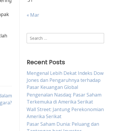
31
sering
mpak
« Mar
lah
Search
for:
Recent Posts
Mengenal Lebih Dekat Indeks Dow
Jones dan Pengaruhnya terhadap
Pasar Keuangan Global
Pengenalan Nasdaq: Pasar Saham
dalam
Terkemuka di Amerika Serikat
gara?
Wall Street: Jantung Perekonomian
Amerika Serikat
Pasar Saham Dunia: Peluang dan