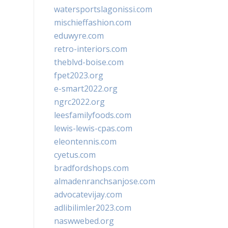
watersportslagonissi.com
mischieffashion.com
eduwyre.com
retro-interiors.com
theblvd-boise.com
fpet2023.org
e-smart2022.org
ngrc2022.org
leesfamilyfoods.com
lewis-lewis-cpas.com
eleontennis.com
cyetus.com
bradfordshops.com
almadenranchsanjose.com
advocatevijay.com
adlibilimler2023.com
naswwebed.org