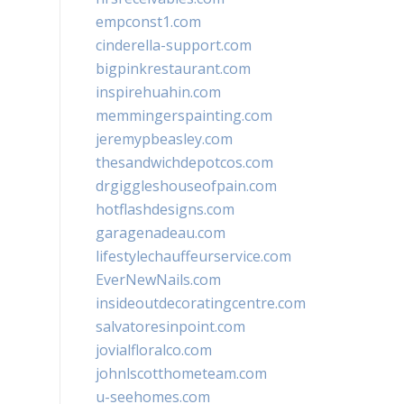
empconst1.com
cinderella-support.com
bigpinkrestaurant.com
inspirehuahin.com
memmingerspainting.com
jeremypbeasley.com
thesandwichdepotcos.com
drgiggleshouseofpain.com
hotflashdesigns.com
garagenadeau.com
lifestylechauffeurservice.com
EverNewNails.com
insideoutdecoratingcentre.com
salvatoresinpoint.com
jovialfloralco.com
johnlscotthometeam.com
u-seehomes.com