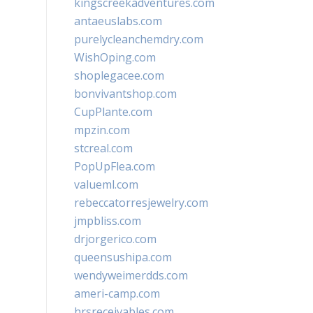
kingscreekadventures.com
antaeuslabs.com
purelycleanchemdry.com
WishOping.com
shoplegacee.com
bonvivantshop.com
CupPlante.com
mpzin.com
stcreal.com
PopUpFlea.com
valueml.com
rebeccatorresjewelry.com
jmpbliss.com
drjorgerico.com
queensushipa.com
wendyweimerdds.com
ameri-camp.com
hrsreceivables.com