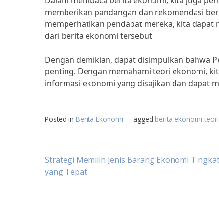
Dalam membaca berita ekonomi, kita juga perl
memberikan pandangan dan rekomendasi berd
memperhatikan pendapat mereka, kita dapa
dari berita ekonomi tersebut.
Dengan demikian, dapat disimpulkan bahwa P
penting. Dengan memahami teori ekonomi, ki
informasi ekonomi yang disajikan dan dapat m
Posted in
Berita Ekonomi
Tagged
berita ekonomi teori
Post
Strategi Memilih Jenis Barang Ekonomi Tingka
yang Tepat
navigation