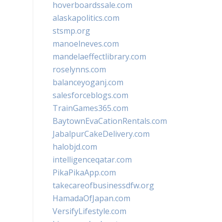
hoverboardssale.com
alaskapolitics.com
stsmp.org
manoelneves.com
mandelaeffectlibrary.com
roselynns.com
balanceyoganj.com
salesforceblogs.com
TrainGames365.com
BaytownEvaCationRentals.com
JabalpurCakeDelivery.com
halobjd.com
intelligenceqatar.com
PikaPikaApp.com
takecareofbusinessdfw.org
HamadaOfJapan.com
VersifyLifestyle.com