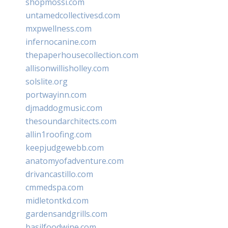
shopmossi.com
untamedcollectivesd.com
mxpwellness.com
infernocanine.com
thepaperhousecollection.com
allisonwillisholley.com
solslite.org
portwayinn.com
djmaddogmusic.com
thesoundarchitects.com
allin1roofing.com
keepjudgewebb.com
anatomyofadventure.com
drivancastillo.com
cmmedspa.com
midletontkd.com
gardensandgrills.com
basilfoodwine.com