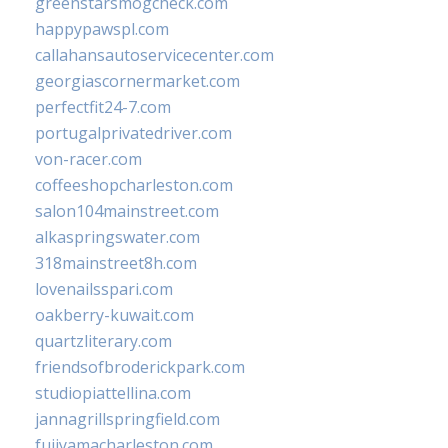
greenstarsmogcheck.com
happypawspl.com
callahansautoservicecenter.com
georgiascornermarket.com
perfectfit24-7.com
portugalprivatedriver.com
von-racer.com
coffeeshopcharleston.com
salon104mainstreet.com
alkaspringswater.com
318mainstreet8h.com
lovenailsspari.com
oakberry-kuwait.com
quartzliterary.com
friendsofbroderickpark.com
studiopiattellina.com
jannagrillspringfield.com
fujiyamacharleston.com