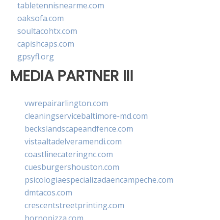
tabletennisnearme.com
oaksofa.com
soultacohtx.com
capishcaps.com
gpsyfl.org
MEDIA PARTNER III
vwrepairarlington.com
cleaningservicebaltimore-md.com
beckslandscapeandfence.com
vistaaltadelveramendi.com
coastlinecateringnc.com
cuesburgershouston.com
psicologiaespecializadaencampeche.com
dmtacos.com
crescentstreetprinting.com
hornopizza.com