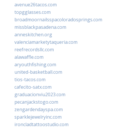
avenue26tacos.com
topgglasses.com
broadmoornailsspacoloradosprings.com
missblackpasadena.com
anneskitchen.org
valenciamarketytaqueria.com
reefrecordsllc.com
alawaffle.com
aryouthfishing.com
united-basketball.com
tios-tacos.com
cafecito-satx.com
graduacionviu2023.com
pecanjackstogo.com
zengardendayspa.com
sparklejewelryinc.com
ironcladtattoostudio.com