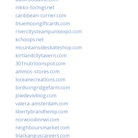
nikko-tochigi.net
caribbean-corner.com
bluemoongiftcards.com
rivercitysteampunkexpo.com
kchoops.net
mountainsideskateshop.com
kirtlandcitytavern.com
301nutritionspot.com
ammos-stores.com
loceanecreations.com
birdsongridgefarm.com
joiedevivblog.com
valera-amsterdam.com
libertybrandhemp.com
norwoodinnwi.com
neighboursmarket.com
blackanguscareers.com