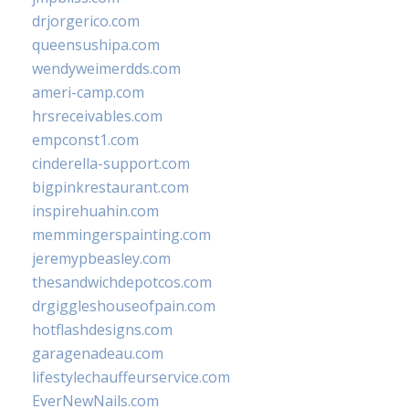
drjorgerico.com
queensushipa.com
wendyweimerdds.com
ameri-camp.com
hrsreceivables.com
empconst1.com
cinderella-support.com
bigpinkrestaurant.com
inspirehuahin.com
memmingerspainting.com
jeremypbeasley.com
thesandwichdepotcos.com
drgiggleshouseofpain.com
hotflashdesigns.com
garagenadeau.com
lifestylechauffeurservice.com
EverNewNails.com