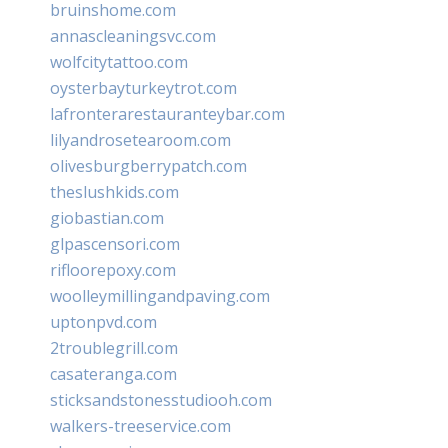
bruinshome.com
annascleaningsvc.com
wolfcitytattoo.com
oysterbayturkeytrot.com
lafronterarestauranteybar.com
lilyandrosetearoom.com
olivesburgberrypatch.com
theslushkids.com
giobastian.com
glpascensori.com
rifloorepoxy.com
woolleymillingandpaving.com
uptonpvd.com
2troublegrill.com
casateranga.com
sticksandstonesstudiooh.com
walkers-treeservice.com