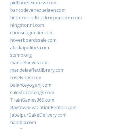
pidfloorsexpress.com
bancodevenezuelaen.com
bettermoodfoodcorporation.com
hingstonnt.com
chooseagender.com
hoverboardssale.com
alaskapolitics.com
stsmp.org
manoelneves.com
mandelaeffectlibrary.com
roselynns.com
balanceyoganj.com
salesforceblogs.com
TrainGames365.com
BaytownEvaCationRentals.com
JabalpurCakeDelivery.com
halobjd.com