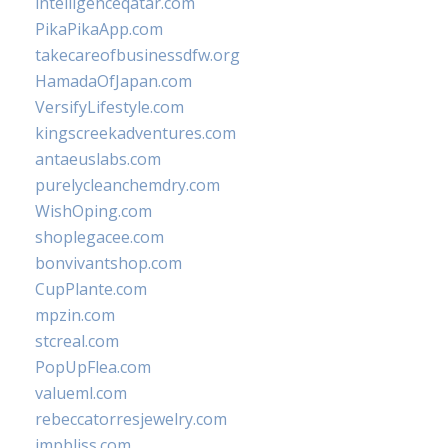
intelligenceqatar.com
PikaPikaApp.com
takecareofbusinessdfw.org
HamadaOfJapan.com
VersifyLifestyle.com
kingscreekadventures.com
antaeuslabs.com
purelycleanchemdry.com
WishOping.com
shoplegacee.com
bonvivantshop.com
CupPlante.com
mpzin.com
stcreal.com
PopUpFlea.com
valueml.com
rebeccatorresjewelry.com
jmpbliss.com