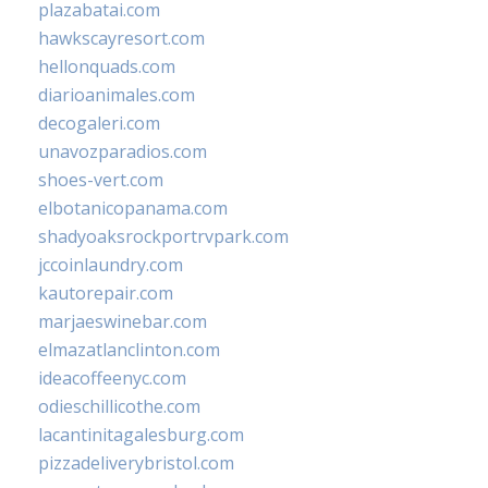
plazabatai.com
hawkscayresort.com
hellonquads.com
diarioanimales.com
decogaleri.com
unavozparadios.com
shoes-vert.com
elbotanicopanama.com
shadyoaksrockportrvpark.com
jccoinlaundry.com
kautorepair.com
marjaeswinebar.com
elmazatlanclinton.com
ideacoffeenyc.com
odieschillicothe.com
lacantinitagalesburg.com
pizzadeliverybristol.com