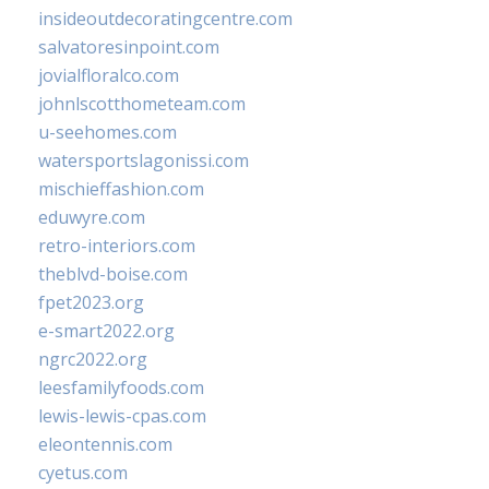
insideoutdecoratingcentre.com
salvatoresinpoint.com
jovialfloralco.com
johnlscotthometeam.com
u-seehomes.com
watersportslagonissi.com
mischieffashion.com
eduwyre.com
retro-interiors.com
theblvd-boise.com
fpet2023.org
e-smart2022.org
ngrc2022.org
leesfamilyfoods.com
lewis-lewis-cpas.com
eleontennis.com
cyetus.com