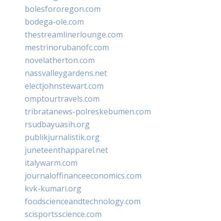
bolesfororegon.com
bodega-ole.com
thestreamlinerlounge.com
mestrinorubanofc.com
novelatherton.com
nassvalleygardens.net
electjohnstewart.com
omptourtravels.com
tribratanews-polreskebumen.com
rsudbayuasih.org
publikjurnalistik.org
juneteenthapparel.net
italywarm.com
journaloffinanceeconomics.com
kvk-kumari.org
foodscienceandtechnology.com
scisportsscience.com