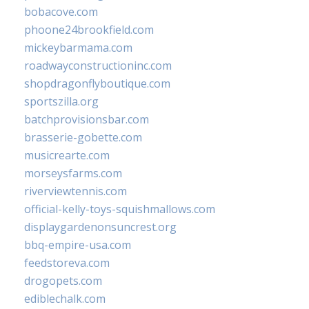
bobacove.com
phoone24brookfield.com
mickeybarmama.com
roadwayconstructioninc.com
shopdragonflyboutique.com
sportszilla.org
batchprovisionsbar.com
brasserie-gobette.com
musicrearte.com
morseysfarms.com
riverviewtennis.com
official-kelly-toys-squishmallows.com
displaygardenonsuncrest.org
bbq-empire-usa.com
feedstoreva.com
drogopets.com
ediblechalk.com