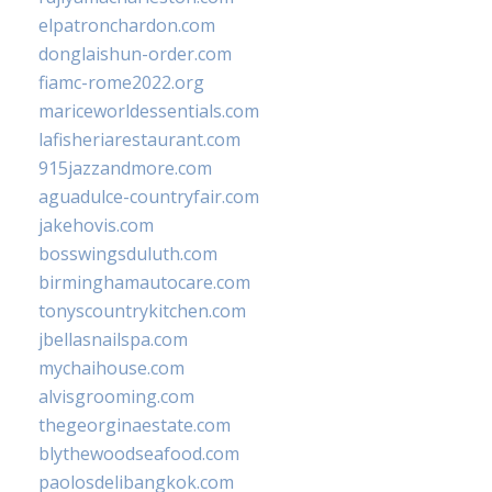
elpatronchardon.com
donglaishun-order.com
fiamc-rome2022.org
mariceworldessentials.com
lafisheriarestaurant.com
915jazzandmore.com
aguadulce-countryfair.com
jakehovis.com
bosswingsduluth.com
birminghamautocare.com
tonyscountrykitchen.com
jbellasnailspa.com
mychaihouse.com
alvisgrooming.com
thegeorginaestate.com
blythewoodseafood.com
paolosdelibangkok.com