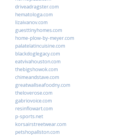
driveadragster.com
hematologa.com
lizaivanov.com
guesttinyhomes.com
home-plow-by-meyer.com
palatelatincuisine.com
blackdoglegacy.com
eatvivahouston.com
thebigshowok.com
chimeandstave.com
greatwallseafoodny.com
theloverose.com
gabriovoice.com
resinflowart.com
p-sports.net
korsairstreetwear.com
petshopallston.com