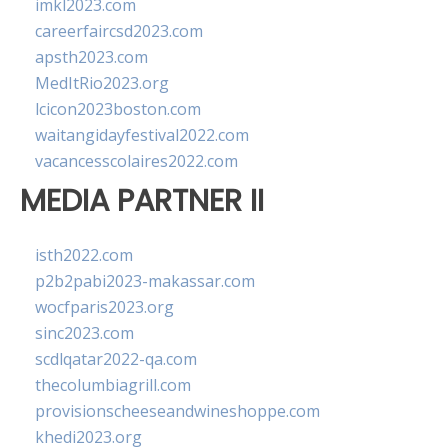
imkl2023.com
careerfaircsd2023.com
apsth2023.com
MedItRio2023.org
lcicon2023boston.com
waitangidayfestival2022.com
vacancesscolaires2022.com
MEDIA PARTNER II
isth2022.com
p2b2pabi2023-makassar.com
wocfparis2023.org
sinc2023.com
scdlqatar2022-qa.com
thecolumbiagrill.com
provisionscheeseandwineshoppe.com
khedi2023.org