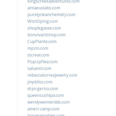
kingscreekadventures.com
antaeuslabs.com
purelycleanchemdry.com
WishOping.com
shoplegacee.com
bonvivantshop.com
CupPlante.com
mpzin.com
stcreal.com
PopUpFlea.com
valueml.com
rebeccatorresjewelry.com
jmpbliss.com
drjorgerico.com
queensushipa.com
wendyweimerdds.com
ameri-camp.com
hrsreceivables.com