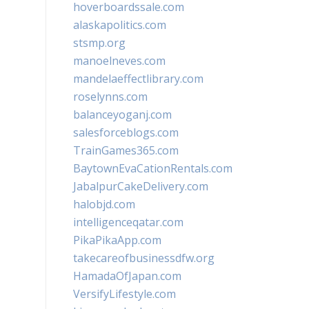
hoverboardssale.com
alaskapolitics.com
stsmp.org
manoelneves.com
mandelaeffectlibrary.com
roselynns.com
balanceyoganj.com
salesforceblogs.com
TrainGames365.com
BaytownEvaCationRentals.com
JabalpurCakeDelivery.com
halobjd.com
intelligenceqatar.com
PikaPikaApp.com
takecareofbusinessdfw.org
HamadaOfJapan.com
VersifyLifestyle.com