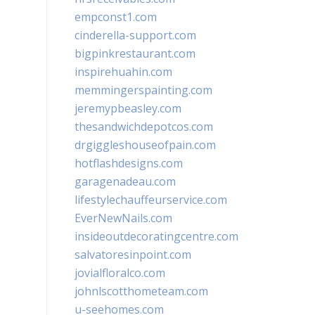
empconst1.com
cinderella-support.com
bigpinkrestaurant.com
inspirehuahin.com
memmingerspainting.com
jeremypbeasley.com
thesandwichdepotcos.com
drgiggleshouseofpain.com
hotflashdesigns.com
garagenadeau.com
lifestylechauffeurservice.com
EverNewNails.com
insideoutdecoratingcentre.com
salvatoresinpoint.com
jovialfloralco.com
johnlscotthometeam.com
u-seehomes.com