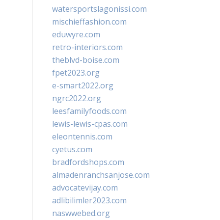
watersportslagonissi.com
mischieffashion.com
eduwyre.com
retro-interiors.com
theblvd-boise.com
fpet2023.org
e-smart2022.org
ngrc2022.org
leesfamilyfoods.com
lewis-lewis-cpas.com
eleontennis.com
cyetus.com
bradfordshops.com
almadenranchsanjose.com
advocatevijay.com
adlibilimler2023.com
naswwebed.org