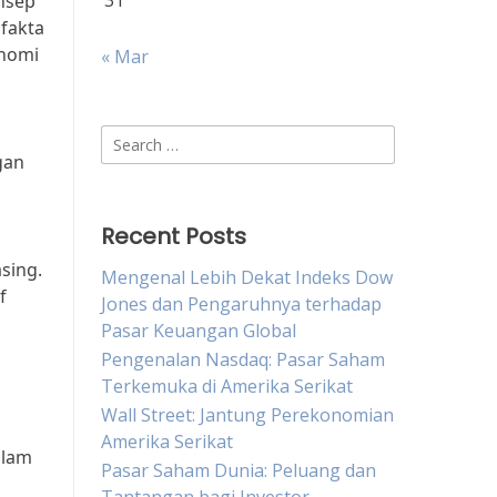
31
nsep
 fakta
onomi
« Mar
Search
gan
for:
Recent Posts
sing.
Mengenal Lebih Dekat Indeks Dow
f
Jones dan Pengaruhnya terhadap
Pasar Keuangan Global
Pengenalan Nasdaq: Pasar Saham
Terkemuka di Amerika Serikat
Wall Street: Jantung Perekonomian
Amerika Serikat
alam
Pasar Saham Dunia: Peluang dan