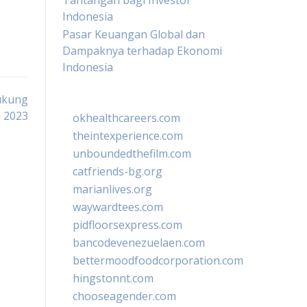
Tantangan bagi Investor
Indonesia
Pasar Keuangan Global dan
Dampaknya terhadap Ekonomi
Indonesia
ukung
 2023
okhealthcareers.com
theintexperience.com
unboundedthefilm.com
catfriends-bg.org
marianlives.org
waywardtees.com
pidfloorsexpress.com
bancodevenezuelaen.com
bettermoodfoodcorporation.com
hingstonnt.com
chooseagender.com