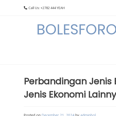
Skip
Call Us: +2782 444 YEAH
to
content
BOLESFORO
Perbandingan Jenis 
Jenis Ekonomi Lainn
Posted on
December 21, 2024
by
adminbol