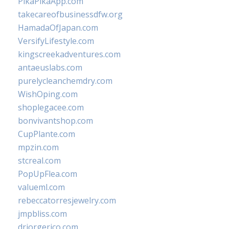
PikaPikaApp.com
takecareofbusinessdfw.org
HamadaOfJapan.com
VersifyLifestyle.com
kingscreekadventures.com
antaeuslabs.com
purelycleanchemdry.com
WishOping.com
shoplegacee.com
bonvivantshop.com
CupPlante.com
mpzin.com
stcreal.com
PopUpFlea.com
valueml.com
rebeccatorresjewelry.com
jmpbliss.com
drjorgerico.com