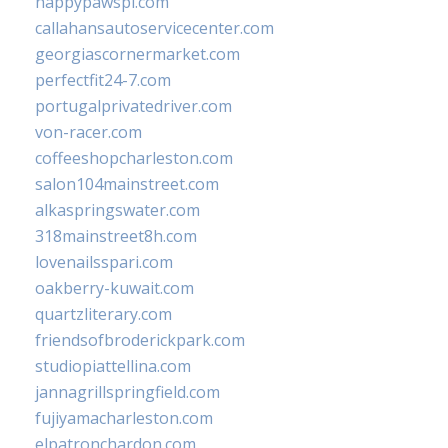
happypawspl.com
callahansautoservicecenter.com
georgiascornermarket.com
perfectfit24-7.com
portugalprivatedriver.com
von-racer.com
coffeeshopcharleston.com
salon104mainstreet.com
alkaspringswater.com
318mainstreet8h.com
lovenailsspari.com
oakberry-kuwait.com
quartzliterary.com
friendsofbroderickpark.com
studiopiattellina.com
jannagrillspringfield.com
fujiyamacharleston.com
elpatronchardon.com