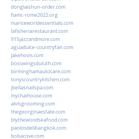
donglaishun-order.com
fiamc-rome2022.org
mariceworldessentials.com
lafisheriarestaurant.com
915jazzandmore.com
aguadulce-countryfair.com
jakehovis.com
bosswingsduluth.com
birminghamautocare.com
tonyscountrykitchen.com
jbellasnailspa.com
mychaihouse.com
alvisgrooming.com
thegeorginaestate.com
blythewoodseafood.com
paolosdelibangkok.com
bobacove.com