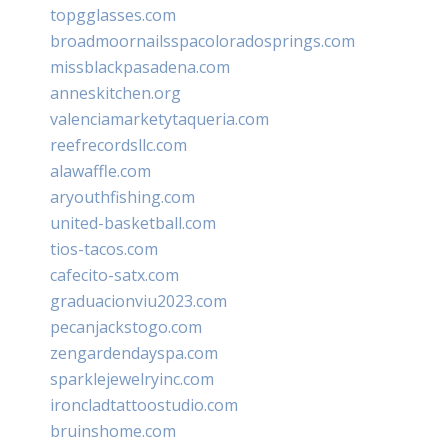
topgglasses.com
broadmoornailsspacoloradosprings.com
missblackpasadena.com
anneskitchen.org
valenciamarketytaqueria.com
reefrecordsllc.com
alawaffle.com
aryouthfishing.com
united-basketball.com
tios-tacos.com
cafecito-satx.com
graduacionviu2023.com
pecanjackstogo.com
zengardendayspa.com
sparklejewelryinc.com
ironcladtattoostudio.com
bruinshome.com