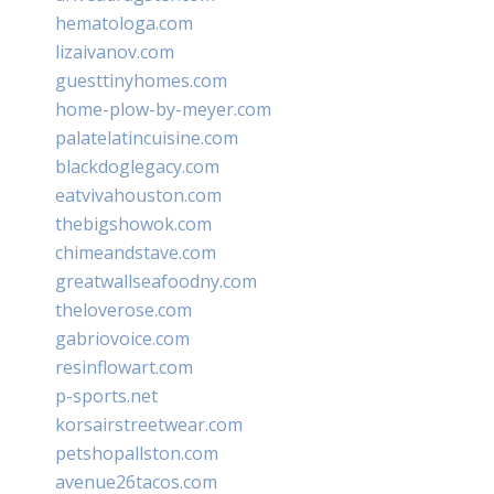
hematologa.com
lizaivanov.com
guesttinyhomes.com
home-plow-by-meyer.com
palatelatincuisine.com
blackdoglegacy.com
eatvivahouston.com
thebigshowok.com
chimeandstave.com
greatwallseafoodny.com
theloverose.com
gabriovoice.com
resinflowart.com
p-sports.net
korsairstreetwear.com
petshopallston.com
avenue26tacos.com