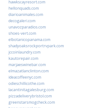
hawkscayresort.com
hellonquads.com
diarioanimales.com
decogaleri.com
unavozparadios.com
shoes-vert.com
elbotanicopanama.com
shadyoaksrockportrvpark.com
jccoinlaundry.com
kautorepair.com
marjaeswinebar.com
elmazatlanclinton.com
ideacoffeenyc.com
odieschillicothe.com
lacantinitagalesburg.com
pizzadeliverybristol.com
greenstarsmogcheck.com