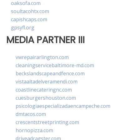
oaksofa.com
soultacohtx.com
capishcaps.com
gpsyfl.org
MEDIA PARTNER III
vwrepairarlington.com
cleaningservicebaltimore-md.com
beckslandscapeandfence.com
vistaaltadelveramendi.com
coastlinecateringnc.com
cuesburgershouston.com
psicologiaespecializadaencampeche.com
dmtacos.com
crescentstreetprinting.com
hornopizza.com
driveadragster.com