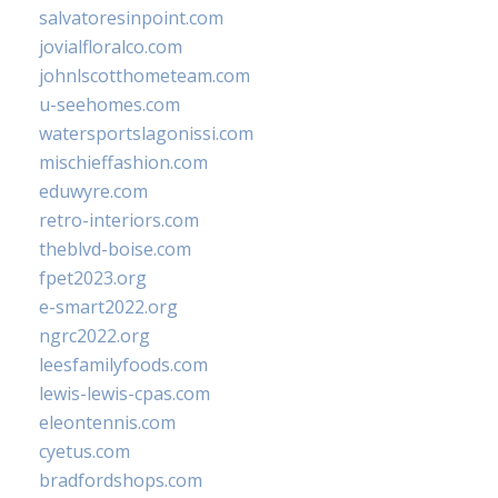
salvatoresinpoint.com
jovialfloralco.com
johnlscotthometeam.com
u-seehomes.com
watersportslagonissi.com
mischieffashion.com
eduwyre.com
retro-interiors.com
theblvd-boise.com
fpet2023.org
e-smart2022.org
ngrc2022.org
leesfamilyfoods.com
lewis-lewis-cpas.com
eleontennis.com
cyetus.com
bradfordshops.com