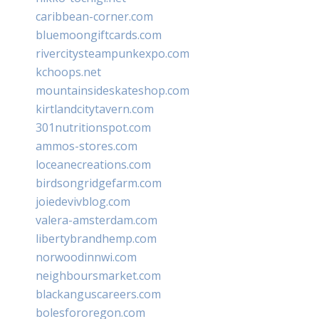
caribbean-corner.com
bluemoongiftcards.com
rivercitysteampunkexpo.com
kchoops.net
mountainsideskateshop.com
kirtlandcitytavern.com
301nutritionspot.com
ammos-stores.com
loceanecreations.com
birdsongridgefarm.com
joiedevivblog.com
valera-amsterdam.com
libertybrandhemp.com
norwoodinnwi.com
neighboursmarket.com
blackanguscareers.com
bolesfororegon.com