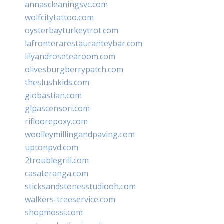
annascleaningsvc.com
wolfcitytattoo.com
oysterbayturkeytrot.com
lafronterarestauranteybar.com
lilyandrosetearoom.com
olivesburgberrypatch.com
theslushkids.com
giobastian.com
glpascensori.com
rifloorepoxy.com
woolleymillingandpaving.com
uptonpvd.com
2troublegrill.com
casateranga.com
sticksandstonesstudiooh.com
walkers-treeservice.com
shopmossi.com