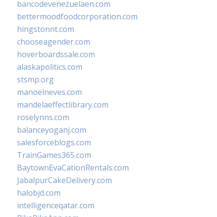
bancodevenezuelaen.com
bettermoodfoodcorporation.com
hingstonnt.com
chooseagender.com
hoverboardssale.com
alaskapolitics.com
stsmp.org
manoelneves.com
mandelaeffectlibrary.com
roselynns.com
balanceyoganj.com
salesforceblogs.com
TrainGames365.com
BaytownEvaCationRentals.com
JabalpurCakeDelivery.com
halobjd.com
intelligenceqatar.com