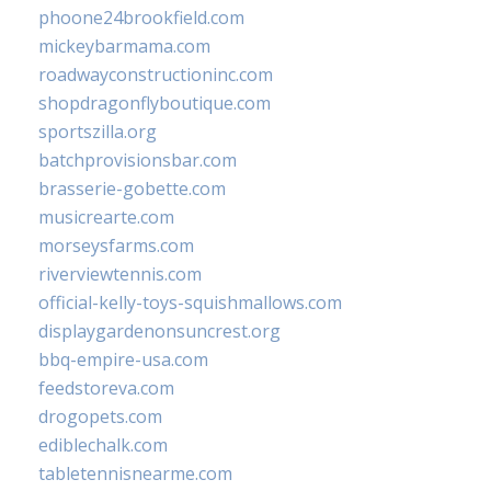
phoone24brookfield.com
mickeybarmama.com
roadwayconstructioninc.com
shopdragonflyboutique.com
sportszilla.org
batchprovisionsbar.com
brasserie-gobette.com
musicrearte.com
morseysfarms.com
riverviewtennis.com
official-kelly-toys-squishmallows.com
displaygardenonsuncrest.org
bbq-empire-usa.com
feedstoreva.com
drogopets.com
ediblechalk.com
tabletennisnearme.com