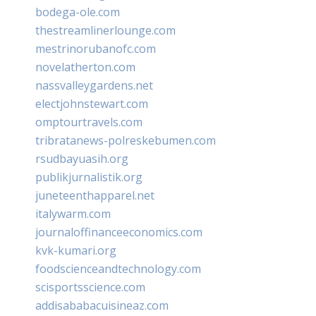
bodega-ole.com
thestreamlinerlounge.com
mestrinorubanofc.com
novelatherton.com
nassvalleygardens.net
electjohnstewart.com
omptourtravels.com
tribratanews-polreskebumen.com
rsudbayuasih.org
publikjurnalistik.org
juneteenthapparel.net
italywarm.com
journaloffinanceeconomics.com
kvk-kumari.org
foodscienceandtechnology.com
scisportsscience.com
addisababacuisineaz.com