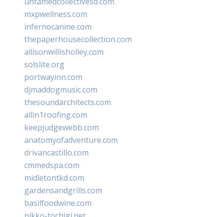
untamedcollectivesd.com
mxpwellness.com
infernocanine.com
thepaperhousecollection.com
allisonwillisholley.com
solslite.org
portwayinn.com
djmaddogmusic.com
thesoundarchitects.com
allin1roofing.com
keepjudgewebb.com
anatomyofadventure.com
drivancastillo.com
cmmedspa.com
midletontkd.com
gardensandgrills.com
basilfoodwine.com
nikko-tochigi.net