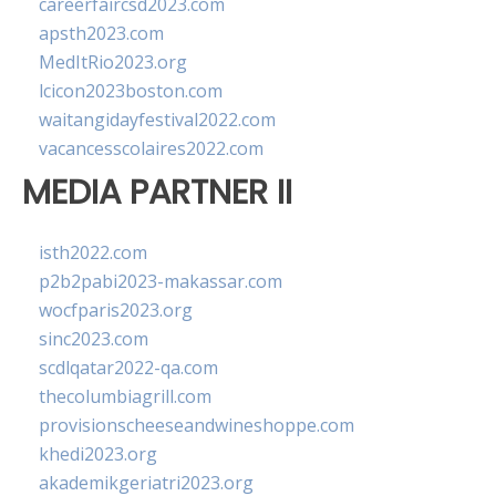
careerfaircsd2023.com
apsth2023.com
MedItRio2023.org
lcicon2023boston.com
waitangidayfestival2022.com
vacancesscolaires2022.com
MEDIA PARTNER II
isth2022.com
p2b2pabi2023-makassar.com
wocfparis2023.org
sinc2023.com
scdlqatar2022-qa.com
thecolumbiagrill.com
provisionscheeseandwineshoppe.com
khedi2023.org
akademikgeriatri2023.org