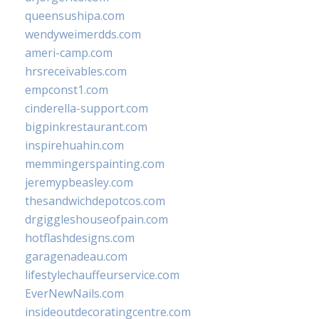
queensushipa.com
wendyweimerdds.com
ameri-camp.com
hrsreceivables.com
empconst1.com
cinderella-support.com
bigpinkrestaurant.com
inspirehuahin.com
memmingerspainting.com
jeremypbeasley.com
thesandwichdepotcos.com
drgiggleshouseofpain.com
hotflashdesigns.com
garagenadeau.com
lifestylechauffeurservice.com
EverNewNails.com
insideoutdecoratingcentre.com