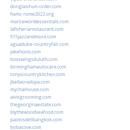
donglaishun-order.com
fiamc-rome2022.org
mariceworldessentials.com
lafisheriarestaurant.com
915jazzandmore.com
aguadulce-countryfair.com
jakehovis.com
bosswingsduluth.com
birminghamautocare.com
tonyscountrykitchen.com
jbellasnailspa.com
mychaihouse.com
alvisgrooming.com
thegeorginaestate.com
blythewoodseafood.com
paolosdelibangkok.com
bobacove.com