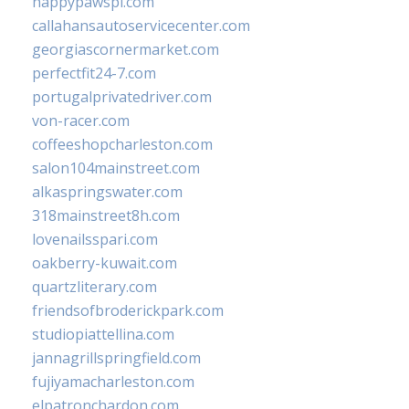
happypawspl.com
callahansautoservicecenter.com
georgiascornermarket.com
perfectfit24-7.com
portugalprivatedriver.com
von-racer.com
coffeeshopcharleston.com
salon104mainstreet.com
alkaspringswater.com
318mainstreet8h.com
lovenailsspari.com
oakberry-kuwait.com
quartzliterary.com
friendsofbroderickpark.com
studiopiattellina.com
jannagrillspringfield.com
fujiyamacharleston.com
elpatronchardon.com