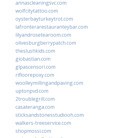
annascleaningsvc.com
wolfcitytattoo.com
oysterbayturkeytrot.com
lafronterarestauranteybar.com
lilyandrosetearoom.com
olivesburgberrypatch.com
theslushkids.com
giobastian.com
glpascensori.com
rifloorepoxy.com
woolleymillingandpaving.com
uptonpvd.com
2troublegrill.com
casateranga.com
sticksandstonesstudiooh.com
walkers-treeservice.com
shopmossi.com