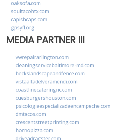
oaksofa.com
soultacohtx.com
capishcaps.com
gpsyfl.org
MEDIA PARTNER III
vwrepairarlington.com
cleaningservicebaltimore-md.com
beckslandscapeandfence.com
vistaaltadelveramendi.com
coastlinecateringnc.com
cuesburgershouston.com
psicologiaespecializadaencampeche.com
dmtacos.com
crescentstreetprinting.com
hornopizza.com
driveadragster.com