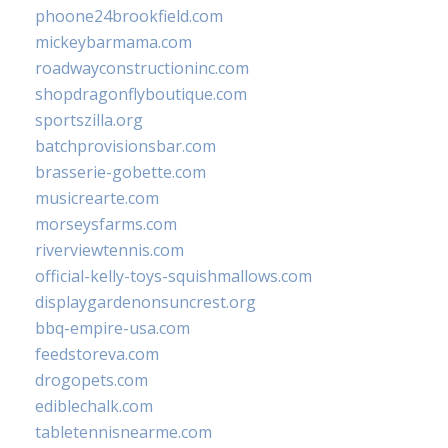
phoone24brookfield.com
mickeybarmama.com
roadwayconstructioninc.com
shopdragonflyboutique.com
sportszilla.org
batchprovisionsbar.com
brasserie-gobette.com
musicrearte.com
morseysfarms.com
riverviewtennis.com
official-kelly-toys-squishmallows.com
displaygardenonsuncrest.org
bbq-empire-usa.com
feedstoreva.com
drogopets.com
ediblechalk.com
tabletennisnearme.com