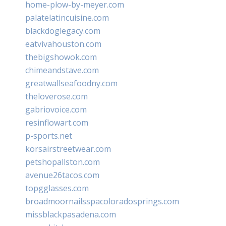
home-plow-by-meyer.com
palatelatincuisine.com
blackdoglegacy.com
eatvivahouston.com
thebigshowok.com
chimeandstave.com
greatwallseafoodny.com
theloverose.com
gabriovoice.com
resinflowart.com
p-sports.net
korsairstreetwear.com
petshopallston.com
avenue26tacos.com
topgglasses.com
broadmoornailsspacoloradosprings.com
missblackpasadena.com