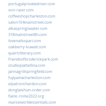
portugalprivatedriver.com
von-racer.com
coffeeshopcharleston.com
salon104mainstreet.com
alkaspringswater.com
318mainstreet8h.com
lovenailsspari.com
oakberry-kuwait.com
quartzliterary.com
friendsofbroderickpark.com
studiopiattellina.com
jannagrillspringfield.com
fujiyamacharleston.com
elpatronchardon.com
donglaishun-order.com
fiamc-rome2022.org
mariceworldessentials.com