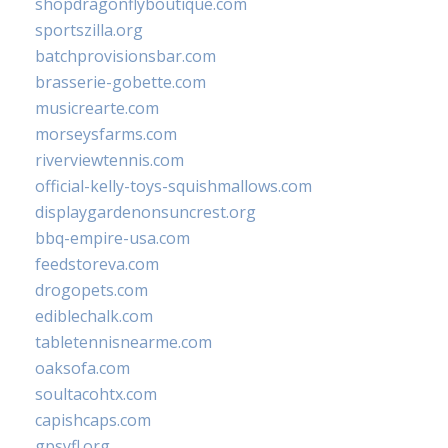
shopdragonflyboutique.com
sportszilla.org
batchprovisionsbar.com
brasserie-gobette.com
musicrearte.com
morseysfarms.com
riverviewtennis.com
official-kelly-toys-squishmallows.com
displaygardenonsuncrest.org
bbq-empire-usa.com
feedstoreva.com
drogopets.com
ediblechalk.com
tabletennisnearme.com
oaksofa.com
soultacohtx.com
capishcaps.com
gpsyfl.org