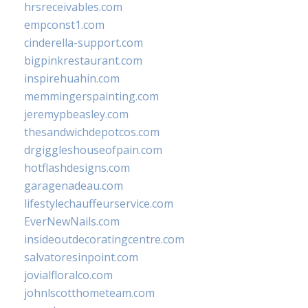
hrsreceivables.com
empconst1.com
cinderella-support.com
bigpinkrestaurant.com
inspirehuahin.com
memmingerspainting.com
jeremypbeasley.com
thesandwichdepotcos.com
drgiggleshouseofpain.com
hotflashdesigns.com
garagenadeau.com
lifestylechauffeurservice.com
EverNewNails.com
insideoutdecoratingcentre.com
salvatoresinpoint.com
jovialfloralco.com
johnlscotthometeam.com