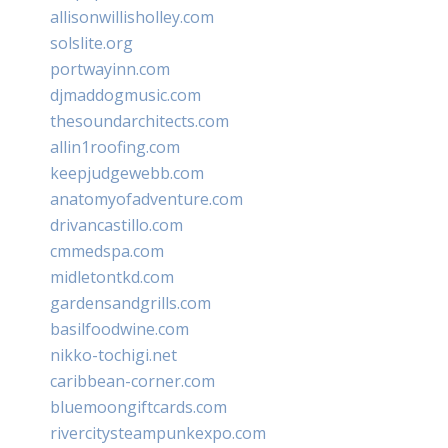
allisonwillisholley.com
solslite.org
portwayinn.com
djmaddogmusic.com
thesoundarchitects.com
allin1roofing.com
keepjudgewebb.com
anatomyofadventure.com
drivancastillo.com
cmmedspa.com
midletontkd.com
gardensandgrills.com
basilfoodwine.com
nikko-tochigi.net
caribbean-corner.com
bluemoongiftcards.com
rivercitysteampunkexpo.com