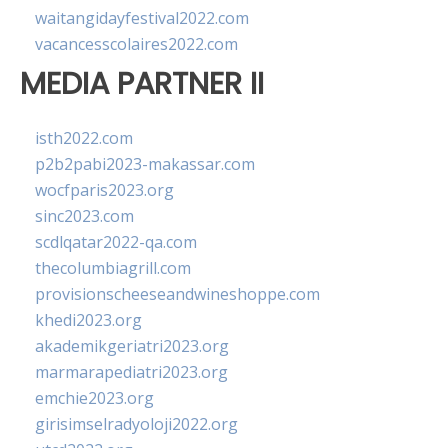
waitangidayfestival2022.com
vacancesscolaires2022.com
MEDIA PARTNER II
isth2022.com
p2b2pabi2023-makassar.com
wocfparis2023.org
sinc2023.com
scdlqatar2022-qa.com
thecolumbiagrill.com
provisionscheeseandwineshoppe.com
khedi2023.org
akademikgeriatri2023.org
marmarapediatri2023.org
emchie2023.org
girisimselradyoloji2022.org