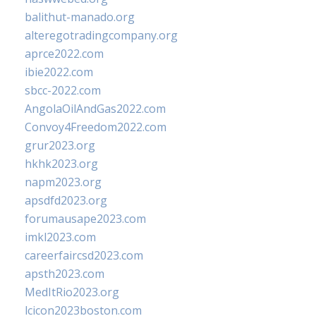
balithut-manado.org
alteregotradingcompany.org
aprce2022.com
ibie2022.com
sbcc-2022.com
AngolaOilAndGas2022.com
Convoy4Freedom2022.com
grur2023.org
hkhk2023.org
napm2023.org
apsdfd2023.org
forumausape2023.com
imkl2023.com
careerfaircsd2023.com
apsth2023.com
MedItRio2023.org
lcicon2023boston.com