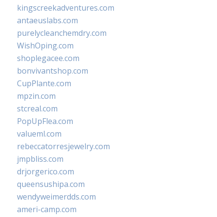
kingscreekadventures.com
antaeuslabs.com
purelycleanchemdry.com
WishOping.com
shoplegacee.com
bonvivantshop.com
CupPlante.com
mpzin.com
stcreal.com
PopUpFlea.com
valueml.com
rebeccatorresjewelry.com
jmpbliss.com
drjorgerico.com
queensushipa.com
wendyweimerdds.com
ameri-camp.com