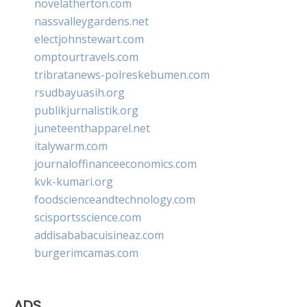
novelatherton.com
nassvalleygardens.net
electjohnstewart.com
omptourtravels.com
tribratanews-polreskebumen.com
rsudbayuasih.org
publikjurnalistik.org
juneteenthapparel.net
italywarm.com
journaloffinanceeconomics.com
kvk-kumari.org
foodscienceandtechnology.com
scisportsscience.com
addisababacuisineaz.com
burgerimcamas.com
ADS