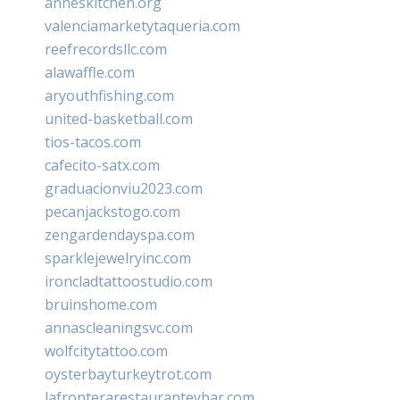
anneskitchen.org
valenciamarketytaqueria.com
reefrecordsllc.com
alawaffle.com
aryouthfishing.com
united-basketball.com
tios-tacos.com
cafecito-satx.com
graduacionviu2023.com
pecanjackstogo.com
zengardendayspa.com
sparklejewelryinc.com
ironcladtattoostudio.com
bruinshome.com
annascleaningsvc.com
wolfcitytattoo.com
oysterbayturkeytrot.com
lafronterarestauranteybar.com