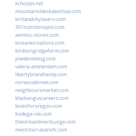
kchoops.net
mountainsideskateshop.com
kirtlandcitytavern.com
301nutritionspot.com
ammos-stores.com
loceanecreations.com
birdsongridgefarm.com
joiedevivblog.com
valera-amsterdam.com
libertybrandhemp.com
norwoodinnwi.com
neighboursmarket.com
blackanguscareers.com
bolesfororegon.com
bodega-ole.com
thestreamlinerlounge.com
mestrinorubanofc.com