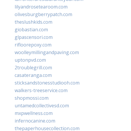
lilyandrosetearoom.com
olivesburgberrypatch.com
theslushkids.com
giobastian.com
glpascensori.com
rifloorepoxy.com
woolleymillingandpaving.com
uptonpvd.com
2troublegrill.com
casateranga.com
sticksandstonesstudiooh.com
walkers-treeservice.com
shopmossi.com
untamedcollectivesd.com
mxpwellness.com
infernocanine.com
thepaperhousecollection.com