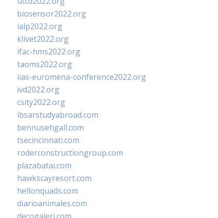
utcd2022.org
biosensor2022.org
ialp2022.org
klivet2022.org
ifac-hms2022.org
taoms2022.org
iias-euromena-conference2022.org
ivd2022.org
csity2022.org
ibsarstudyabroad.com
bennusehgall.com
tsecincinnati.com
roderconstructiongroup.com
plazabatai.com
hawkscayresort.com
hellonquads.com
diarioanimales.com
decogaleri.com