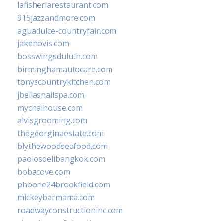
lafisheriarestaurant.com
915jazzandmore.com
aguadulce-countryfair.com
jakehovis.com
bosswingsduluth.com
birminghamautocare.com
tonyscountrykitchen.com
jbellasnailspa.com
mychaihouse.com
alvisgrooming.com
thegeorginaestate.com
blythewoodseafood.com
paolosdelibangkok.com
bobacove.com
phoone24brookfield.com
mickeybarmama.com
roadwayconstructioninc.com