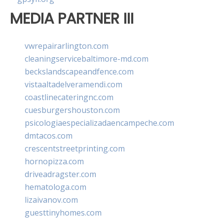
MEDIA PARTNER III
vwrepairarlington.com
cleaningservicebaltimore-md.com
beckslandscapeandfence.com
vistaaltadelveramendi.com
coastlinecateringnc.com
cuesburgershouston.com
psicologiaespecializadaencampeche.com
dmtacos.com
crescentstreetprinting.com
hornopizza.com
driveadragster.com
hematologa.com
lizaivanov.com
guesttinyhomes.com