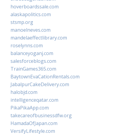
hoverboardssale.com
alaskapolitics.com
stsmp.org
manoelneves.com
mandelaeffectlibrary.com
roselynns.com
balanceyoganj.com
salesforceblogs.com
TrainGames365.com
BaytownEvaCationRentals.com
JabalpurCakeDelivery.com
halobjd.com
intelligenceqatar.com
PikaPikaApp.com
takecareofbusinessdfw.org
HamadaOfJapan.com
VersifyLifestyle.com