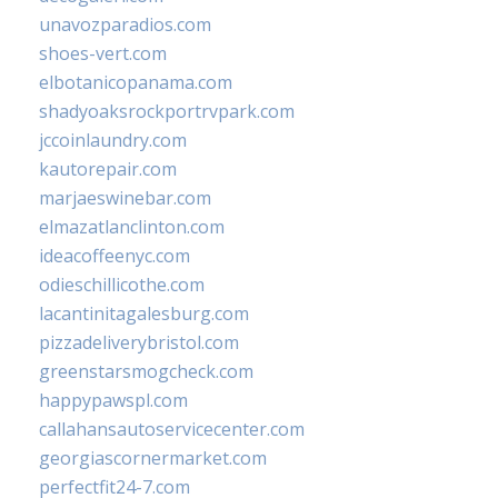
unavozparadios.com
shoes-vert.com
elbotanicopanama.com
shadyoaksrockportrvpark.com
jccoinlaundry.com
kautorepair.com
marjaeswinebar.com
elmazatlanclinton.com
ideacoffeenyc.com
odieschillicothe.com
lacantinitagalesburg.com
pizzadeliverybristol.com
greenstarsmogcheck.com
happypawspl.com
callahansautoservicecenter.com
georgiascornermarket.com
perfectfit24-7.com