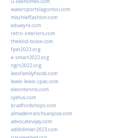
u-seehomes.com
watersportslagonissi.com
mischieffashion.com
eduwyre.com
retro-interiors.com
theblvd-boise.com
fpet2023.org
e-smart2022.org
ngrc2022.org
leesfamilyfoods.com
lewis-lewis-cpas.com
eleontennis.com
cyetus.com
bradfordshops.com
almadenranchsanjose.com
advocatevijay.com
adlibilimler2023.com
naswwebed.org