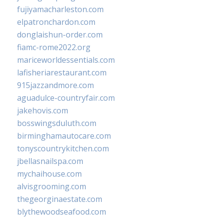
fujiyamacharleston.com
elpatronchardon.com
donglaishun-order.com
fiamc-rome2022.org
mariceworldessentials.com
lafisheriarestaurant.com
915jazzandmore.com
aguadulce-countryfair.com
jakehovis.com
bosswingsduluth.com
birminghamautocare.com
tonyscountrykitchen.com
jbellasnailspa.com
mychaihouse.com
alvisgrooming.com
thegeorginaestate.com
blythewoodseafood.com