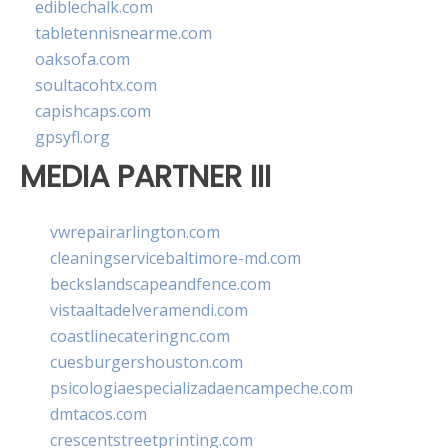
ediblechalk.com
tabletennisnearme.com
oaksofa.com
soultacohtx.com
capishcaps.com
gpsyfl.org
MEDIA PARTNER III
vwrepairarlington.com
cleaningservicebaltimore-md.com
beckslandscapeandfence.com
vistaaltadelveramendi.com
coastlinecateringnc.com
cuesburgershouston.com
psicologiaespecializadaencampeche.com
dmtacos.com
crescentstreetprinting.com