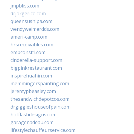
jmpbliss.com
drjorgerico.com
queensushipa.com
wendyweimerdds.com
ameri-camp.com
hrsreceivables.com
empconst1.com
cinderella-support.com
bigpinkrestaurant.com
inspirehuahin.com
memmingerspainting.com
jeremypbeasley.com
thesandwichdepotcos.com
drgiggleshouseofpain.com
hotflashdesigns.com
garagenadeau.com
lifestylechauffeurservice.com