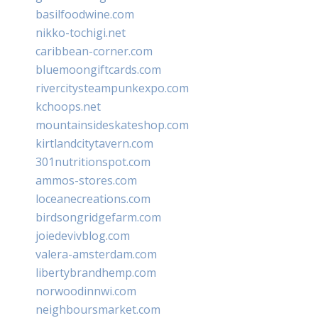
basilfoodwine.com
nikko-tochigi.net
caribbean-corner.com
bluemoongiftcards.com
rivercitysteampunkexpo.com
kchoops.net
mountainsideskateshop.com
kirtlandcitytavern.com
301nutritionspot.com
ammos-stores.com
loceanecreations.com
birdsongridgefarm.com
joiedevivblog.com
valera-amsterdam.com
libertybrandhemp.com
norwoodinnwi.com
neighboursmarket.com