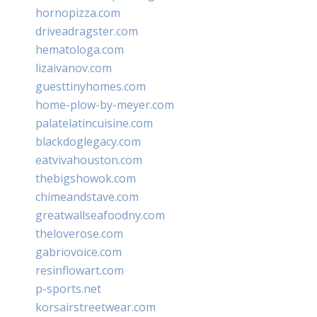
hornopizza.com
driveadragster.com
hematologa.com
lizaivanov.com
guesttinyhomes.com
home-plow-by-meyer.com
palatelatincuisine.com
blackdoglegacy.com
eatvivahouston.com
thebigshowok.com
chimeandstave.com
greatwallseafoodny.com
theloverose.com
gabriovoice.com
resinflowart.com
p-sports.net
korsairstreetwear.com