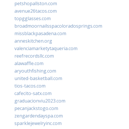
petshopallston.com
avenue26tacos.com
topgglasses.com
broadmoornailsspacoloradosprings.com
missblackpasadena.com
anneskitchen.org
valenciamarketytaqueria.com
reefrecordsllc.com
alawaffle.com
aryouthfishing.com
united-basketball.com
tios-tacos.com
cafecito-satx.com
graduacionviu2023.com
pecanjackstogo.com
zengardendayspa.com
sparklejewelryinc.com