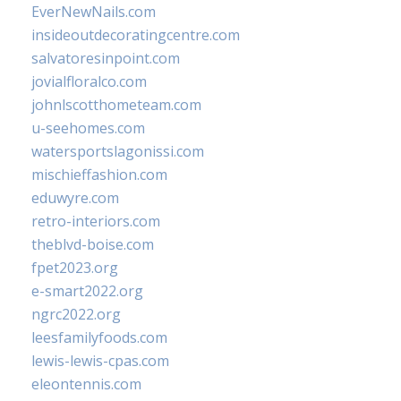
EverNewNails.com
insideoutdecoratingcentre.com
salvatoresinpoint.com
jovialfloralco.com
johnlscotthometeam.com
u-seehomes.com
watersportslagonissi.com
mischieffashion.com
eduwyre.com
retro-interiors.com
theblvd-boise.com
fpet2023.org
e-smart2022.org
ngrc2022.org
leesfamilyfoods.com
lewis-lewis-cpas.com
eleontennis.com