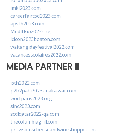
forumausape2023.com
imkl2023.com
careerfaircsd2023.com
apsth2023.com
MedItRio2023.org
lcicon2023boston.com
waitangidayfestival2022.com
vacancesscolaires2022.com
MEDIA PARTNER II
isth2022.com
p2b2pabi2023-makassar.com
wocfparis2023.org
sinc2023.com
scdlqatar2022-qa.com
thecolumbiagrill.com
provisionscheeseandwineshoppe.com