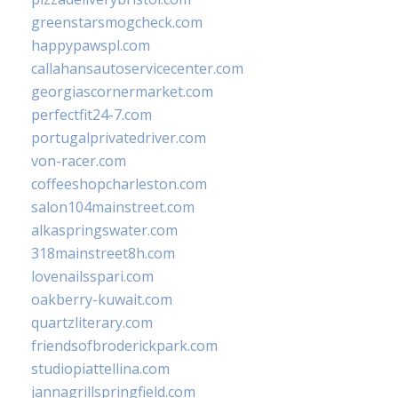
greenstarsmogcheck.com
happypawspl.com
callahansautoservicecenter.com
georgiascornermarket.com
perfectfit24-7.com
portugalprivatedriver.com
von-racer.com
coffeeshopcharleston.com
salon104mainstreet.com
alkaspringswater.com
318mainstreet8h.com
lovenailsspari.com
oakberry-kuwait.com
quartzliterary.com
friendsofbroderickpark.com
studiopiattellina.com
jannagrillspringfield.com