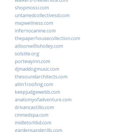
shopmossi.com
untamedcollectivesd.com
mxpwellness.com
infernocanine.com
thepaperhousecollection.com
allisonwillisholley.com
solslite.org
portwayinn.com
djmaddogmusic.com
thesoundarchitects.com
allin1roofing.com
keepjudgewebb.com
anatomyofadventure.com
drivancastillo.com
cmmedspa.com
midletontkd.com
gardensandgrills.com