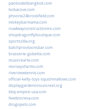
paolosdelibangkok.com
bobacove.com
phoone24brookfield.com
mickeybarmama.com
roadwayconstructioninc.com
shopdragonflyboutique.com
sportszilla.org
batchprovisionsbar.com
brasserie-gobette.com
musicrearte.com
morseysfarms.com
riverviewtennis.com
official-kelly-toys-squishmallows.com
displaygardenonsuncrest.org
bbq-empire-usa.com
feedstoreva.com
drogopets.com