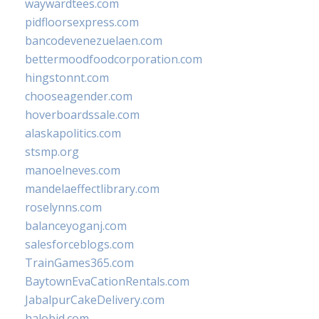
waywardtees.com
pidfloorsexpress.com
bancodevenezuelaen.com
bettermoodfoodcorporation.com
hingstonnt.com
chooseagender.com
hoverboardssale.com
alaskapolitics.com
stsmp.org
manoelneves.com
mandelaeffectlibrary.com
roselynns.com
balanceyoganj.com
salesforceblogs.com
TrainGames365.com
BaytownEvaCationRentals.com
JabalpurCakeDelivery.com
halobjd.com