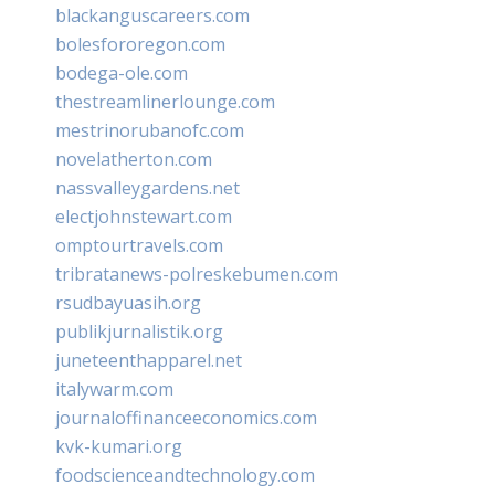
blackanguscareers.com
bolesfororegon.com
bodega-ole.com
thestreamlinerlounge.com
mestrinorubanofc.com
novelatherton.com
nassvalleygardens.net
electjohnstewart.com
omptourtravels.com
tribratanews-polreskebumen.com
rsudbayuasih.org
publikjurnalistik.org
juneteenthapparel.net
italywarm.com
journaloffinanceeconomics.com
kvk-kumari.org
foodscienceandtechnology.com