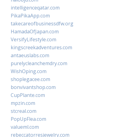
intelligenceqatar.com
PikaPikaApp.com
takecareofbusinessdfw.org
HamadaOfJapan.com
VersifyLifestyle.com
kingscreekadventures.com
antaeuslabs.com
purelycleanchemdry.com
WishOping.com
shoplegacee.com
bonvivantshop.com
CupPlante.com
mpzin.com
stcreal.com
PopUpFlea.com
valueml.com
rebeccatorresjewelry.com