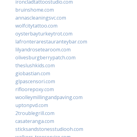
ironcladtattoostudio.com
bruinshome.com
annascleaningsvc.com
wolfcitytattoo.com
oysterbayturkeytrot.com
lafronterarestauranteybar.com
lilyandrosetearoom.com
olivesburgberrypatch.com
theslushkids.com
giobastian.com
glpascensori.com
rifloorepoxy.com
woolleymillingandpaving.com
uptonpvd.com
2troublegrill.com
casateranga.com
sticksandstonesstudiooh.com
walkers-treeservice.com