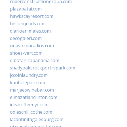
roderconstructiongroup.com
plazabatai.com
hawkscayresort.com
hellonquads.com
diarioanimales.com
decogaleri.com
unavozparadios.com
shoes-vert.com
elbotanicopanama.com
shadyoaksrockportrvpark.com
jccoinlaundry.com
kautorepair.com
marjaeswinebar.com
elmazatlanclinton.com
ideacoffeenyc.com
odieschillicothe.com
lacantinitagalesburg.com
pizzadeliverybristol.com