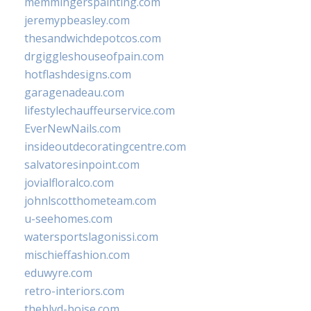
memmingerspainting.com
jeremypbeasley.com
thesandwichdepotcos.com
drgiggleshouseofpain.com
hotflashdesigns.com
garagenadeau.com
lifestylechauffeurservice.com
EverNewNails.com
insideoutdecoratingcentre.com
salvatoresinpoint.com
jovialfloralco.com
johnlscotthometeam.com
u-seehomes.com
watersportslagonissi.com
mischieffashion.com
eduwyre.com
retro-interiors.com
theblvd-boise.com