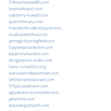
318mainstreet8h.com
lovenailsspari.com
oakberry-kuwait.com
quartzliterary.com
friendsofbroderickpark.com
studiopiattellina.com
jannagrillspringfield.com
fujiyamacharleston.com
elpatronchardon.com
donglaishun-order.com
fiamc-rome2022.org
mariceworldessentials.com
lafisheriarestaurant.com
915jazzandmore.com
aguadulce-countryfair.com
jakehovis.com
bosswingsduluth.com