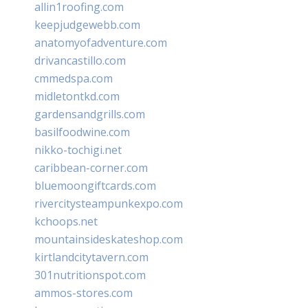
allin1roofing.com
keepjudgewebb.com
anatomyofadventure.com
drivancastillo.com
cmmedspa.com
midletontkd.com
gardensandgrills.com
basilfoodwine.com
nikko-tochigi.net
caribbean-corner.com
bluemoongiftcards.com
rivercitysteampunkexpo.com
kchoops.net
mountainsideskateshop.com
kirtlandcitytavern.com
301nutritionspot.com
ammos-stores.com