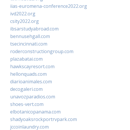
iias-euromena-conference2022.org
ivd2022.org
csity2022.org
ibsarstudyabroad.com
bennusehgall.com
tsecincinnati.com
roderconstructiongroup.com
plazabatai.com
hawkscayresort.com
hellonquads.com
diarioanimales.com
decogaleri.com
unavozparadios.com
shoes-vert.com
elbotanicopanama.com
shadyoaksrockportrvpark.com
jccoinlaundry.com