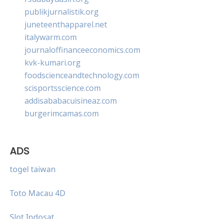
publikjurnalistik.org
juneteenthapparel.net
italywarm.com
journaloffinanceeconomics.com
kvk-kumari.org
foodscienceandtechnology.com
scisportsscience.com
addisababacuisineaz.com
burgerimcamas.com
ADS
togel taiwan
Toto Macau 4D
Slot Indosat