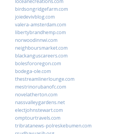
loceanecreations.com
birdsongridgefarm.com
joiedevivblog.com
valera-amsterdam.com
libertybrandhemp.com
norwoodinnwi.com
neighboursmarket.com
blackanguscareers.com
bolesfororegon.com
bodega-ole.com
thestreamlinerlounge.com
mestrinorubanofc.com
novelatherton.com
nassvalleygardens.net
electjohnstewart.com
omptourtravels.com
tribratanews-polreskebumen.com
rsudbayuasih.org