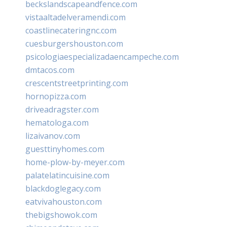
beckslandscapeandfence.com
vistaaltadelveramendi.com
coastlinecateringnc.com
cuesburgershouston.com
psicologiaespecializadaencampeche.com
dmtacos.com
crescentstreetprinting.com
hornopizza.com
driveadragster.com
hematologa.com
lizaivanov.com
guesttinyhomes.com
home-plow-by-meyer.com
palatelatincuisine.com
blackdoglegacy.com
eatvivahouston.com
thebigshowok.com