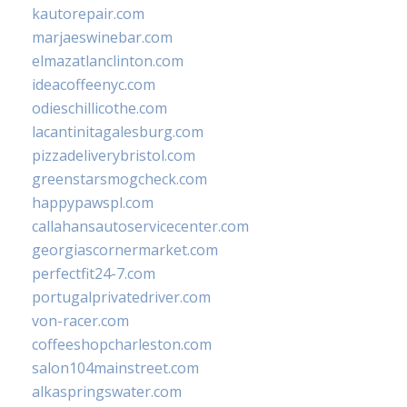
kautorepair.com
marjaeswinebar.com
elmazatlanclinton.com
ideacoffeenyc.com
odieschillicothe.com
lacantinitagalesburg.com
pizzadeliverybristol.com
greenstarsmogcheck.com
happypawspl.com
callahansautoservicecenter.com
georgiascornermarket.com
perfectfit24-7.com
portugalprivatedriver.com
von-racer.com
coffeeshopcharleston.com
salon104mainstreet.com
alkaspringswater.com