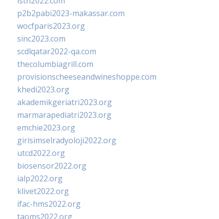
isth2022.com
p2b2pabi2023-makassar.com
wocfparis2023.org
sinc2023.com
scdlqatar2022-qa.com
thecolumbiagrill.com
provisionscheeseandwineshoppe.com
khedi2023.org
akademikgeriatri2023.org
marmarapediatri2023.org
emchie2023.org
girisimselradyoloji2022.org
utcd2022.org
biosensor2022.org
ialp2022.org
klivet2022.org
ifac-hms2022.org
taoms2022.org