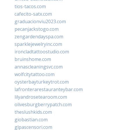
tios-tacos.com
cafecito-satx.com
graduacionviu2023.com
pecanjackstogo.com
zengardendayspa.com
sparklejewelryinc.com
ironcladtattoostudio.com
bruinshome.com
annascleaningsvc.com
wolfcitytattoo.com
oysterbayturkeytrot.com
lafronterarestauranteybar.com
lilyandrosetearoom.com
olivesburgberrypatch.com
theslushkids.com
giobastian.com
glpascensori.com