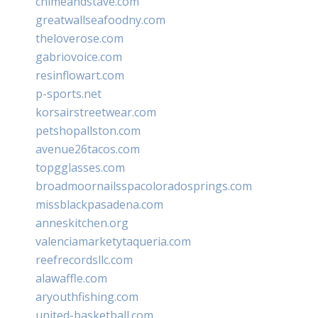
chimeandstave.com
greatwallseafoodny.com
theloverose.com
gabriovoice.com
resinflowart.com
p-sports.net
korsairstreetwear.com
petshopallston.com
avenue26tacos.com
topgglasses.com
broadmoornailsspacoloradosprings.com
missblackpasadena.com
anneskitchen.org
valenciamarketytaqueria.com
reefrecordsllc.com
alawaffle.com
aryouthfishing.com
united-basketball.com