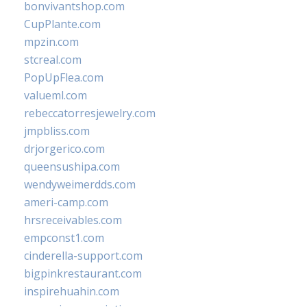
bonvivantshop.com
CupPlante.com
mpzin.com
stcreal.com
PopUpFlea.com
valueml.com
rebeccatorresjewelry.com
jmpbliss.com
drjorgerico.com
queensushipa.com
wendyweimerdds.com
ameri-camp.com
hrsreceivables.com
empconst1.com
cinderella-support.com
bigpinkrestaurant.com
inspirehuahin.com