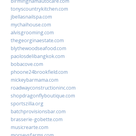
birminghamautocare.com
tonyscountrykitchen.com
jbellasnailspa.com
mychaihouse.com
alvisgrooming.com
thegeorginaestate.com
blythewoodseafood.com
paolosdelibangkok.com
bobacove.com
phoone24brookfield.com
mickeybarmama.com
roadwayconstructioninc.com
shopdragonflyboutique.com
sportszilla.org
batchprovisionsbar.com
brasserie-gobette.com
musicrearte.com
morseysfarms.com