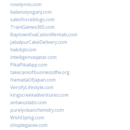
roselynns.com
balanceyoganj.com
salesforceblogs.com
TrainGames365.com
BaytownEvaCationRentals.com
JabalpurCakeDelivery.com
halobjd.com
intelligenceqatar.com
PikaPikaApp.com
takecareofbusinessdfw.org
HamadaOfJapan.com
VersifyLifestyle.com
kingscreekadventures.com
antaeuslabs.com
purelycleanchemdry.com
WishOping.com
shoplegacee.com