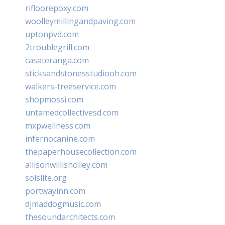
rifloorepoxy.com
woolleymillingandpaving.com
uptonpvd.com
2troublegrill.com
casateranga.com
sticksandstonesstudiooh.com
walkers-treeservice.com
shopmossi.com
untamedcollectivesd.com
mxpwellness.com
infernocanine.com
thepaperhousecollection.com
allisonwillisholley.com
solslite.org
portwayinn.com
djmaddogmusic.com
thesoundarchitects.com