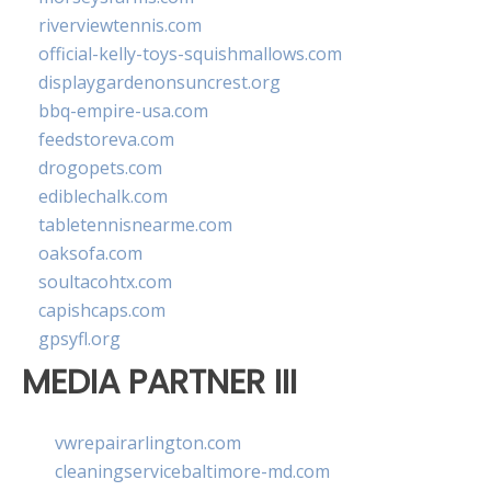
riverviewtennis.com
official-kelly-toys-squishmallows.com
displaygardenonsuncrest.org
bbq-empire-usa.com
feedstoreva.com
drogopets.com
ediblechalk.com
tabletennisnearme.com
oaksofa.com
soultacohtx.com
capishcaps.com
gpsyfl.org
MEDIA PARTNER III
vwrepairarlington.com
cleaningservicebaltimore-md.com