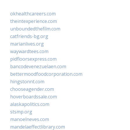
okhealthcareers.com
theintexperience.com
unboundedthefilm.com
catfriends-bg.org
marianlives.org
waywardtees.com
pidfloorsexpress.com
bancodevenezuelaen.com
bettermoodfoodcorporation.com
hingstonnt.com
chooseagender.com
hoverboardssale.com
alaskapolitics.com
stsmp.org
manoelneves.com
mandelaeffectlibrary.com