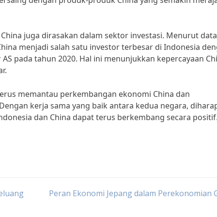
bersaing dengan produk-produk China yang semakin meraja
hina juga dirasakan dalam sektor investasi. Menurut data
na menjadi salah satu investor terbesar di Indonesia de
olar AS pada tahun 2020. Hal ini menunjukkan kepercayaan Ch
r.
k terus memantau perkembangan ekonomi China dan
engan kerja sama yang baik antara kedua negara, dihara
donesia dan China dapat terus berkembang secara positif
eluang
Peran Ekonomi Jepang dalam Perekonomian G