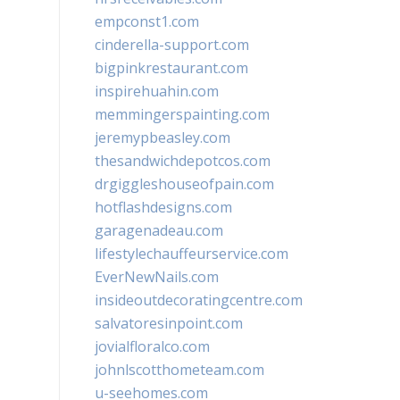
empconst1.com
cinderella-support.com
bigpinkrestaurant.com
inspirehuahin.com
memmingerspainting.com
jeremypbeasley.com
thesandwichdepotcos.com
drgiggleshouseofpain.com
hotflashdesigns.com
garagenadeau.com
lifestylechauffeurservice.com
EverNewNails.com
insideoutdecoratingcentre.com
salvatoresinpoint.com
jovialfloralco.com
johnlscotthometeam.com
u-seehomes.com