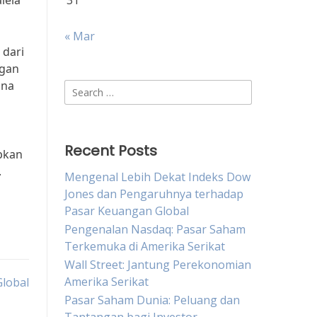
lela
31
« Mar
 dari
ngan
ina
Search
for:
Recent Posts
pkan
.
Mengenal Lebih Dekat Indeks Dow
Jones dan Pengaruhnya terhadap
Pasar Keuangan Global
Pengenalan Nasdaq: Pasar Saham
Terkemuka di Amerika Serikat
Wall Street: Jantung Perekonomian
Amerika Serikat
lobal
Pasar Saham Dunia: Peluang dan