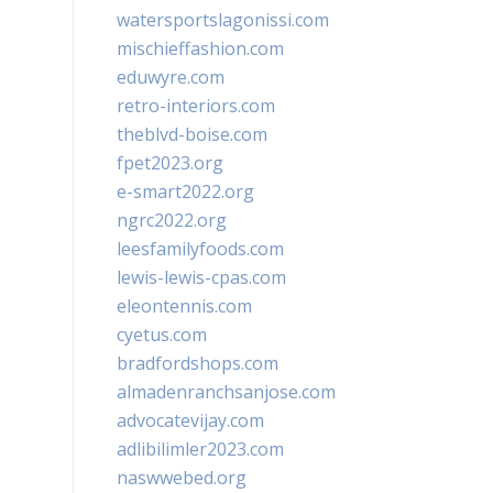
watersportslagonissi.com
mischieffashion.com
eduwyre.com
retro-interiors.com
theblvd-boise.com
fpet2023.org
e-smart2022.org
ngrc2022.org
leesfamilyfoods.com
lewis-lewis-cpas.com
eleontennis.com
cyetus.com
bradfordshops.com
almadenranchsanjose.com
advocatevijay.com
adlibilimler2023.com
naswwebed.org