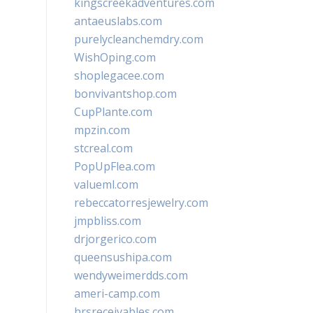
kingscreekadventures.com
antaeuslabs.com
purelycleanchemdry.com
WishOping.com
shoplegacee.com
bonvivantshop.com
CupPlante.com
mpzin.com
stcreal.com
PopUpFlea.com
valueml.com
rebeccatorresjewelry.com
jmpbliss.com
drjorgerico.com
queensushipa.com
wendyweimerdds.com
ameri-camp.com
hrsreceivables.com