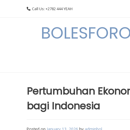
Skip
Call Us: +2782 444 YEAH
to
content
BOLESFORO
Pertumbuhan Ekono
bagi Indonesia
Posted on
January 13, 2026
by
adminbol