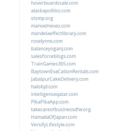
hoverboardssale.com
alaskapolitics.com
stsmp.org
manoelneves.com
mandelaeffectlibrary.com
roselynns.com
balanceyoganj.com
salesforceblogs.com
TrainGames365.com
BaytownEvaCationRentals.com
JabalpurCakeDelivery.com
halobjd.com
intelligenceqatar.com
PikaPikaApp.com
takecareofbusinessdfw.org
HamadaOfJapan.com
VersifyLifestyle.com