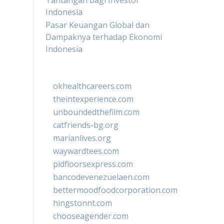
Tantangan bagi Investor
Indonesia
Pasar Keuangan Global dan
Dampaknya terhadap Ekonomi
Indonesia
okhealthcareers.com
theintexperience.com
unboundedthefilm.com
catfriends-bg.org
marianlives.org
waywardtees.com
pidfloorsexpress.com
bancodevenezuelaen.com
bettermoodfoodcorporation.com
hingstonnt.com
chooseagender.com