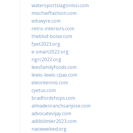
watersportslagonissi.com
mischieffashion.com
eduwyre.com
retro-interiors.com
theblvd-boise.com
fpet2023.org
e-smart2022.org
ngrc2022.org
leesfamilyfoods.com
lewis-lewis-cpas.com
eleontennis.com
cyetus.com
bradfordshops.com
almadenranchsanjose.com
advocatevijay.com
adlibilimler2023.com
naswwebed.org