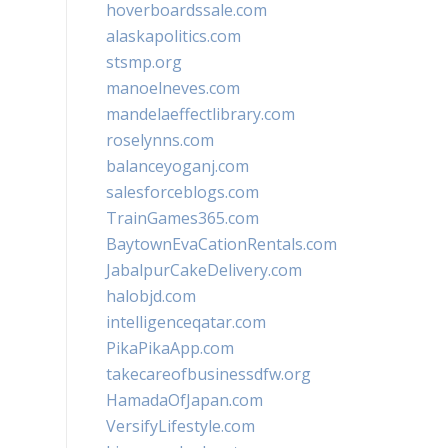
hoverboardssale.com
alaskapolitics.com
stsmp.org
manoelneves.com
mandelaeffectlibrary.com
roselynns.com
balanceyoganj.com
salesforceblogs.com
TrainGames365.com
BaytownEvaCationRentals.com
JabalpurCakeDelivery.com
halobjd.com
intelligenceqatar.com
PikaPikaApp.com
takecareofbusinessdfw.org
HamadaOfJapan.com
VersifyLifestyle.com