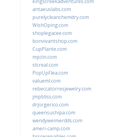
kingscreekadventures.com
antaeuslabs.com
purelycleanchemdry.com
WishOping.com
shoplegacee.com
bonvivantshop.com
CupPlante.com
mpzin.com
stcreal.com
PopUpFlea.com
valueml.com
rebeccatorresjewelry.com
jmpbliss.com
drjorgerico.com
queensushipa.com
wendyweimerdds.com
ameri-camp.com
hrsreceivables.com