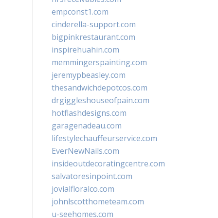
empconst1.com
cinderella-support.com
bigpinkrestaurant.com
inspirehuahin.com
memmingerspainting.com
jeremypbeasley.com
thesandwichdepotcos.com
drgiggleshouseofpain.com
hotflashdesigns.com
garagenadeau.com
lifestylechauffeurservice.com
EverNewNails.com
insideoutdecoratingcentre.com
salvatoresinpoint.com
jovialfloralco.com
johnlscotthometeam.com
u-seehomes.com