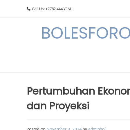
Skip
Call Us: +2782 444 YEAH
to
content
BOLESFORO
Pertumbuhan Ekonomi 
dan Proyeksi
Posted on
November 9, 2024
by
adminbol