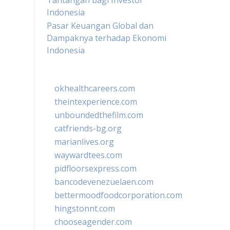
Tantangan bagi Investor
Indonesia
Pasar Keuangan Global dan
Dampaknya terhadap Ekonomi
Indonesia
okhealthcareers.com
theintexperience.com
unboundedthefilm.com
catfriends-bg.org
marianlives.org
waywardtees.com
pidfloorsexpress.com
bancodevenezuelaen.com
bettermoodfoodcorporation.com
hingstonnt.com
chooseagender.com