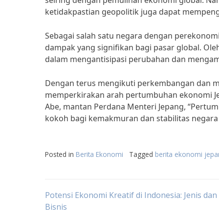
seiring dengan pemulihan ekonomi global. Na
ketidakpastian geopolitik juga dapat mempen
Sebagai salah satu negara dengan perekonomi
dampak yang signifikan bagi pasar global. Oleh
dalam mengantisipasi perubahan dan mengamb
Dengan terus mengikuti perkembangan dan men
memperkirakan arah pertumbuhan ekonomi Jep
Abe, mantan Perdana Menteri Jepang, “Pertum
kokoh bagi kemakmuran dan stabilitas negara 
Posted in
Berita Ekonomi
Tagged
berita ekonomi jepan
Post
Potensi Ekonomi Kreatif di Indonesia: Jenis da
Bisnis