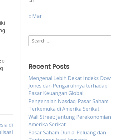
31
« Mar
ki
ing
Search
for:
zo
Recent Posts
ng
Mengenal Lebih Dekat Indeks Dow
Jones dan Pengaruhnya terhadap
Pasar Keuangan Global
Pengenalan Nasdaq: Pasar Saham
Terkemuka di Amerika Serikat
Wall Street: Jantung Perekonomian
Amerika Serikat
sia di
lisasi
Pasar Saham Dunia: Peluang dan