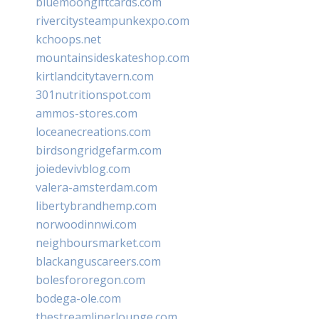
bluemoongiftcards.com
rivercitysteampunkexpo.com
kchoops.net
mountainsideskateshop.com
kirtlandcitytavern.com
301nutritionspot.com
ammos-stores.com
loceanecreations.com
birdsongridgefarm.com
joiedevivblog.com
valera-amsterdam.com
libertybrandhemp.com
norwoodinnwi.com
neighboursmarket.com
blackanguscareers.com
bolesfororegon.com
bodega-ole.com
thestreamlinerlounge.com