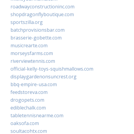
roadwayconstructioninc.com
shopdragonflyboutique.com
sportszilla.org
batchprovisionsbar.com
brasserie-gobette.com
musicrearte.com
morseysfarms.com
riverviewtennis.com
official-kelly-toys-squishmallows.com
displaygardenonsuncrest.org
bbq-empire-usa.com
feedstoreva.com
drogopets.com
ediblechalk.com
tabletennisnearme.com
oaksofa.com
soultacohtx.com