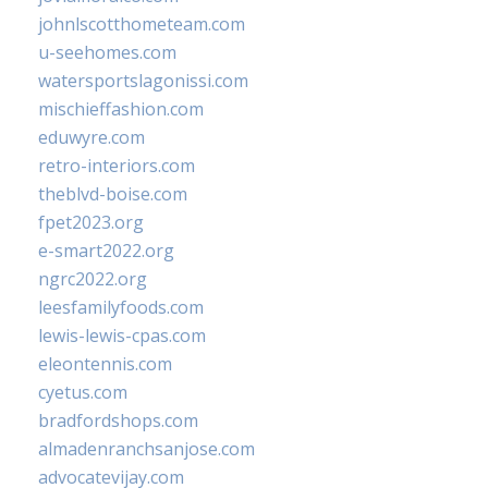
johnlscotthometeam.com
u-seehomes.com
watersportslagonissi.com
mischieffashion.com
eduwyre.com
retro-interiors.com
theblvd-boise.com
fpet2023.org
e-smart2022.org
ngrc2022.org
leesfamilyfoods.com
lewis-lewis-cpas.com
eleontennis.com
cyetus.com
bradfordshops.com
almadenranchsanjose.com
advocatevijay.com