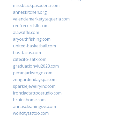
missblackpasadena.com
anneskitchen.org
valenciamarketytaqueria.com
reefrecordsllc.com
alawaffle.com
aryouthfishing.com
united-basketball.com
tios-tacos.com
cafecito-satx.com
graduacionviu2023.com
pecanjackstogo.com
zengardendayspa.com
sparklejewelryinc.com
ironcladtattoostudio.com
bruinshome.com
annascleaningsvc.com
wolfcitytattoo.com