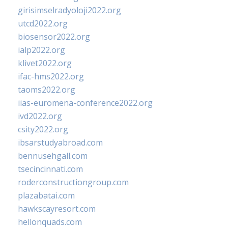
girisimselradyoloji2022.org
utcd2022.org
biosensor2022.org
ialp2022.org
klivet2022.org
ifac-hms2022.org
taoms2022.org
iias-euromena-conference2022.org
ivd2022.org
csity2022.org
ibsarstudyabroad.com
bennusehgall.com
tsecincinnati.com
roderconstructiongroup.com
plazabatai.com
hawkscayresort.com
hellonquads.com