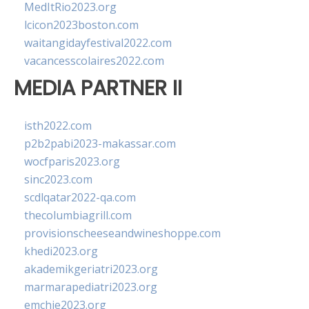
MedItRio2023.org
lcicon2023boston.com
waitangidayfestival2022.com
vacancesscolaires2022.com
MEDIA PARTNER II
isth2022.com
p2b2pabi2023-makassar.com
wocfparis2023.org
sinc2023.com
scdlqatar2022-qa.com
thecolumbiagrill.com
provisionscheeseandwineshoppe.com
khedi2023.org
akademikgeriatri2023.org
marmarapediatri2023.org
emchie2023.org