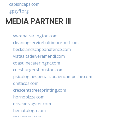
capishcaps.com
gpsyfl.org
MEDIA PARTNER III
vwrepairarlington.com
cleaningservicebaltimore-md.com
beckslandscapeandfence.com
vistaaltadelveramendi.com
coastlinecateringnc.com
cuesburgershouston.com
psicologiaespecializadaencampeche.com
dmtacos.com
crescentstreetprinting.com
hornopizza.com
driveadragster.com
hematologa.com