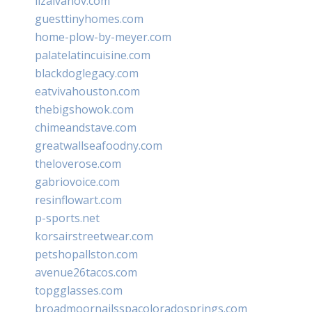
lizaivanov.com
guesttinyhomes.com
home-plow-by-meyer.com
palatelatincuisine.com
blackdoglegacy.com
eatvivahouston.com
thebigshowok.com
chimeandstave.com
greatwallseafoodny.com
theloverose.com
gabriovoice.com
resinflowart.com
p-sports.net
korsairstreetwear.com
petshopallston.com
avenue26tacos.com
topgglasses.com
broadmoornailsspacoloradosprings.com