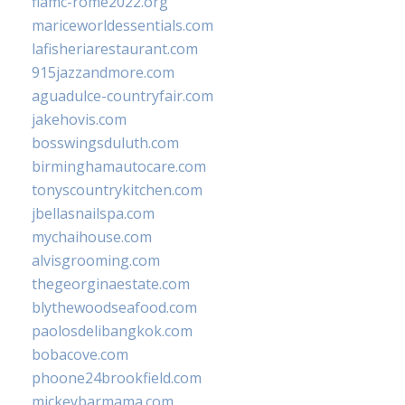
fiamc-rome2022.org
mariceworldessentials.com
lafisheriarestaurant.com
915jazzandmore.com
aguadulce-countryfair.com
jakehovis.com
bosswingsduluth.com
birminghamautocare.com
tonyscountrykitchen.com
jbellasnailspa.com
mychaihouse.com
alvisgrooming.com
thegeorginaestate.com
blythewoodseafood.com
paolosdelibangkok.com
bobacove.com
phoone24brookfield.com
mickeybarmama.com