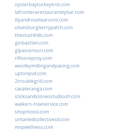
oysterbayturkeytrot.com
lafronterarestauranteybar.com
lilyandrosetearoom.com
olivesburgberrypatch.com
theslushkids.com
giobastian.com
glpascensori.com
rifloorepoxy.com
woolleymillingandpaving.com
uptonpvd.com
2troublegrill.com
casateranga.com
sticksandstonesstudiooh.com
walkers-treeservice.com
shopmossi.com
untamedcollectivesd.com
mxpwellness.com