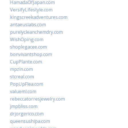
HamadaOfJapan.com
VersifyLifestyle.com
kingscreekadventures.com
antaeuslabs.com
purelycleanchemdry.com
WishOping.com
shoplegacee.com
bonvivantshop.com
CupPlante.com
mpzin.com
stcreal.com
PopUpFlea.com
valueml.com
rebeccatorresjewelry.com
jmpbliss.com
drjorgerico.com
queensushipa.com