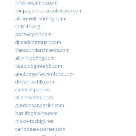
infernocanine.com
thepaperhousecollection.com
allisonwillisholley.com
solslite.org
portwayinn.com
djmaddogmusic.com
thesoundarchitects.com
allin1roofing.com
keepjudgewebb.com
anatomyofadventure.com
drivancastillo.com
cmmedspa.com
midletontkd.com
gardensandgrills.com
basilfoodwine.com
nikko-tochigi.net
caribbean-corner.com