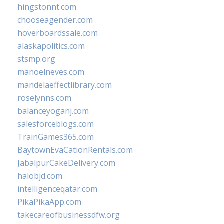
hingstonnt.com
chooseagender.com
hoverboardssale.com
alaskapolitics.com
stsmp.org
manoelneves.com
mandelaeffectlibrary.com
roselynns.com
balanceyoganj.com
salesforceblogs.com
TrainGames365.com
BaytownEvaCationRentals.com
JabalpurCakeDelivery.com
halobjd.com
intelligenceqatar.com
PikaPikaApp.com
takecareofbusinessdfw.org