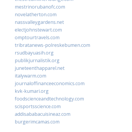
mestrinorubanofc.com
novelatherton.com
nassvalleygardens.net
electjohnstewart.com
omptourtravels.com
tribratanews-polreskebumen.com
rsudbayuasih.org
publikjurnalistik.org
juneteenthapparel.net
italywarm.com
journaloffinanceeconomics.com
kvk-kumari.org
foodscienceandtechnology.com
scisportsscience.com
addisababacuisineaz.com
burgerimcamas.com