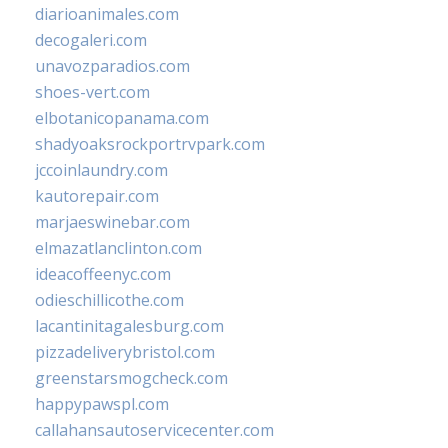
diarioanimales.com
decogaleri.com
unavozparadios.com
shoes-vert.com
elbotanicopanama.com
shadyoaksrockportrvpark.com
jccoinlaundry.com
kautorepair.com
marjaeswinebar.com
elmazatlanclinton.com
ideacoffeenyc.com
odieschillicothe.com
lacantinitagalesburg.com
pizzadeliverybristol.com
greenstarsmogcheck.com
happypawspl.com
callahansautoservicecenter.com