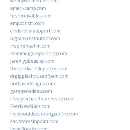
wendyweimerdds.com
ameri-camp.com
hrsreceivables.com
empconst1.com
cinderella-support.com
bigpinkrestaurant.com
inspirehuahin.com
memmingerspainting.com
jeremypbeasley.com
thesandwichdepotcos.com
drgiggleshouseofpain.com
hotflashdesigns.com
garagenadeau.com
lifestylechauffeurservice.com
EverNewNails.com
insideoutdecoratingcentre.com
salvatoresinpoint.com
jovialfloralco.com