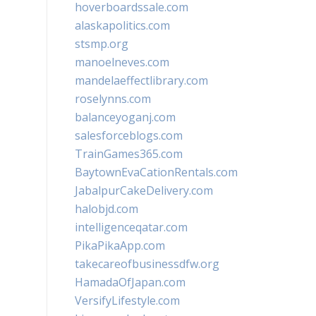
hoverboardssale.com
alaskapolitics.com
stsmp.org
manoelneves.com
mandelaeffectlibrary.com
roselynns.com
balanceyoganj.com
salesforceblogs.com
TrainGames365.com
BaytownEvaCationRentals.com
JabalpurCakeDelivery.com
halobjd.com
intelligenceqatar.com
PikaPikaApp.com
takecareofbusinessdfw.org
HamadaOfJapan.com
VersifyLifestyle.com