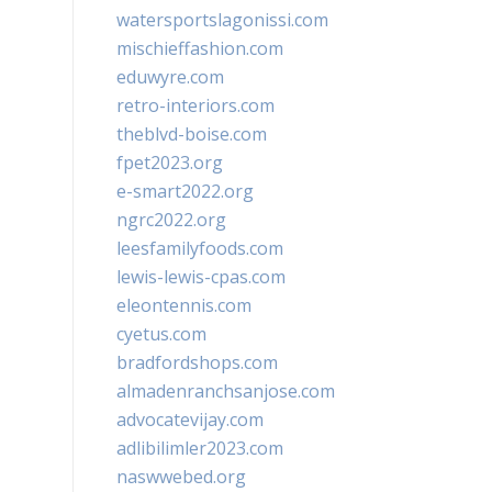
watersportslagonissi.com
mischieffashion.com
eduwyre.com
retro-interiors.com
theblvd-boise.com
fpet2023.org
e-smart2022.org
ngrc2022.org
leesfamilyfoods.com
lewis-lewis-cpas.com
eleontennis.com
cyetus.com
bradfordshops.com
almadenranchsanjose.com
advocatevijay.com
adlibilimler2023.com
naswwebed.org