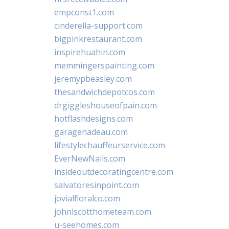
empconst1.com
cinderella-support.com
bigpinkrestaurant.com
inspirehuahin.com
memmingerspainting.com
jeremypbeasley.com
thesandwichdepotcos.com
drgiggleshouseofpain.com
hotflashdesigns.com
garagenadeau.com
lifestylechauffeurservice.com
EverNewNails.com
insideoutdecoratingcentre.com
salvatoresinpoint.com
jovialfloralco.com
johnlscotthometeam.com
u-seehomes.com