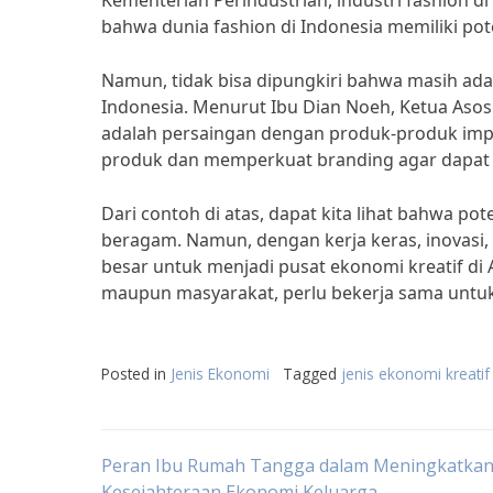
Kementerian Perindustrian, industri fashion d
bahwa dunia fashion di Indonesia memiliki po
Namun, tidak bisa dipungkiri bahwa masih ada 
Indonesia. Menurut Ibu Dian Noeh, Ketua Asosi
adalah persaingan dengan produk-produk impor
produk dan memperkuat branding agar dapat b
Dari contoh di atas, dapat kita lihat bahwa po
beragam. Namun, dengan kerja keras, inovasi
besar untuk menjadi pusat ekonomi kreatif di 
maupun masyarakat, perlu bekerja sama untuk
Posted in
Jenis Ekonomi
Tagged
jenis ekonomi kreatif
Post
Peran Ibu Rumah Tangga dalam Meningkatka
Kesejahteraan Ekonomi Keluarga