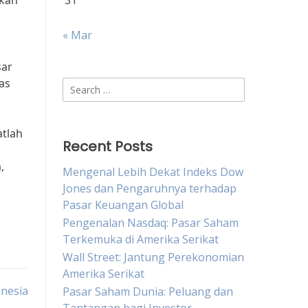
kkan
31
« Mar
sar
as
Search
for:
atlah
Recent Posts
,
Mengenal Lebih Dekat Indeks Dow
Jones dan Pengaruhnya terhadap
Pasar Keuangan Global
Pengenalan Nasdaq: Pasar Saham
Terkemuka di Amerika Serikat
Wall Street: Jantung Perekonomian
Amerika Serikat
nesia
Pasar Saham Dunia: Peluang dan