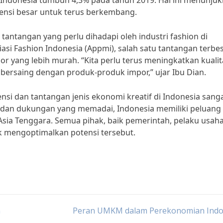
i Indonesia tumbuh 4,3% pada tahun 2019. Hal ini menunju
tensi besar untuk terus berkembang.
tantangan yang perlu dihadapi oleh industri fashion di
asi Fashion Indonesia (Appmi), salah satu tantangan terbe
 yang lebih murah. “Kita perlu terus meningkatkan kualit
ersaing dengan produk-produk impor,” ujar Ibu Dian.
tensi dan tantangan jenis ekonomi kreatif di Indonesia sang
, dan dukungan yang memadai, Indonesia memiliki peluang
Asia Tenggara. Semua pihak, baik pemerintah, pelaku usaha
 mengoptimalkan potensi tersebut.
n
Peran UMKM dalam Perekonomian Indo