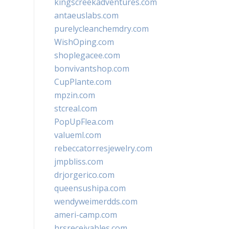
kingscreekadventures.com
antaeuslabs.com
purelycleanchemdry.com
WishOping.com
shoplegacee.com
bonvivantshop.com
CupPlante.com
mpzin.com
stcreal.com
PopUpFlea.com
valueml.com
rebeccatorresjewelry.com
jmpbliss.com
drjorgerico.com
queensushipa.com
wendyweimerdds.com
ameri-camp.com
hrsreceivables.com