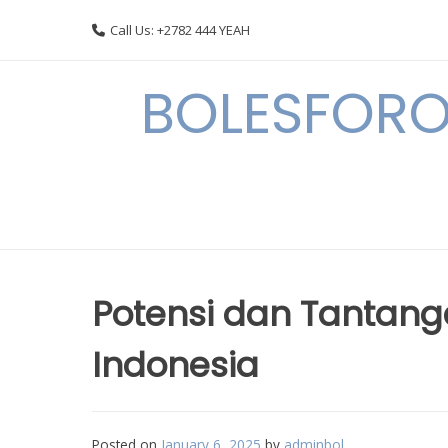
Skip
Call Us: +2782 444 YEAH
to
content
BOLESFORO
Potensi dan Tantanga
Indonesia
Posted on
January 6, 2025
by
adminbol