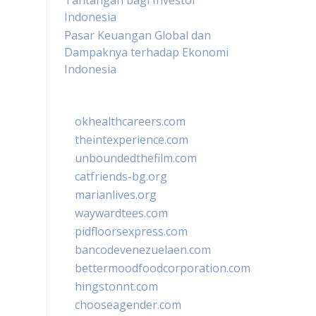
Tantangan bagi Investor
Indonesia
Pasar Keuangan Global dan
Dampaknya terhadap Ekonomi
Indonesia
okhealthcareers.com
theintexperience.com
unboundedthefilm.com
catfriends-bg.org
marianlives.org
waywardtees.com
pidfloorsexpress.com
bancodevenezuelaen.com
bettermoodfoodcorporation.com
hingstonnt.com
chooseagender.com