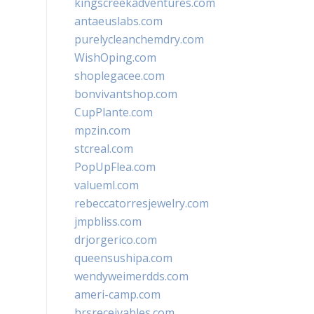
kingscreekadventures.com
antaeuslabs.com
purelycleanchemdry.com
WishOping.com
shoplegacee.com
bonvivantshop.com
CupPlante.com
mpzin.com
stcreal.com
PopUpFlea.com
valueml.com
rebeccatorresjewelry.com
jmpbliss.com
drjorgerico.com
queensushipa.com
wendyweimerdds.com
ameri-camp.com
hrsreceivables.com