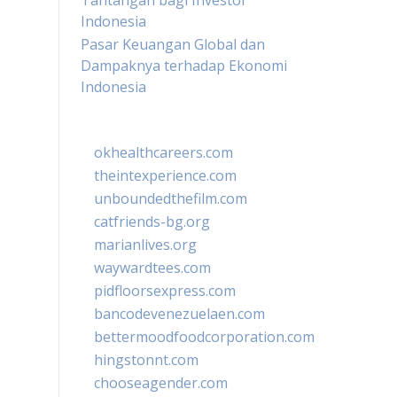
Tantangan bagi Investor
Indonesia
Pasar Keuangan Global dan
Dampaknya terhadap Ekonomi
Indonesia
okhealthcareers.com
theintexperience.com
unboundedthefilm.com
catfriends-bg.org
marianlives.org
waywardtees.com
pidfloorsexpress.com
bancodevenezuelaen.com
bettermoodfoodcorporation.com
hingstonnt.com
chooseagender.com