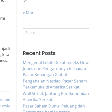
a,”
31
« Mar
omi
Search
for:
njadi
Recent Posts
 kita
esia.
Mengenal Lebih Dekat Indeks Dow
Jones dan Pengaruhnya terhadap
Pasar Keuangan Global
Pengenalan Nasdaq: Pasar Saham
Terkemuka di Amerika Serikat
Wall Street: Jantung Perekonomian
Amerika Serikat
dalam
nesia
Pasar Saham Dunia: Peluang dan