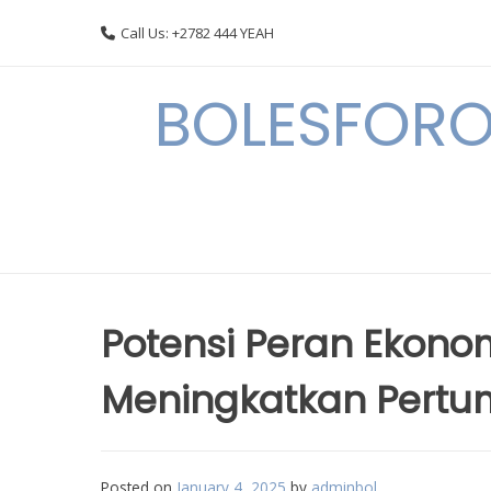
Skip
Call Us: +2782 444 YEAH
to
content
BOLESFORO
Potensi Peran Ekonom
Meningkatkan Pertu
Posted on
January 4, 2025
by
adminbol