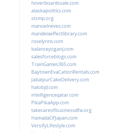
hoverboardssale.com
alaskapolitics.com
stsmp.org
manoelneves.com
mandelaeffectlibrary.com
roselynns.com
balanceyoganj.com
salesforceblogs.com
TrainGames365.com
BaytownEvaCationRentals.com
JabalpurCakeDelivery.com
halobjd.com
intelligenceqatar.com
PikaPikaApp.com
takecareofbusinessdfw.org
HamadaOfJapan.com
VersifyLifestyle.com