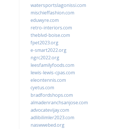
watersportslagonissi.com
mischieffashion.com
eduwyre.com
retro-interiors.com
theblvd-boise.com
fpet2023.org
e-smart2022.org
ngrc2022.org
leesfamilyfoods.com
lewis-lewis-cpas.com
eleontennis.com
cyetus.com
bradfordshops.com
almadenranchsanjose.com
advocatevijay.com
adlibilimler2023.com
naswwebed.org