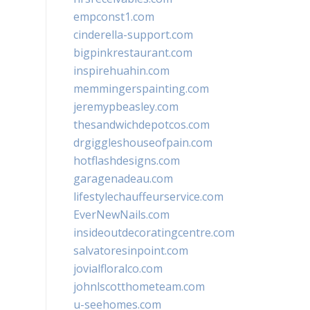
empconst1.com
cinderella-support.com
bigpinkrestaurant.com
inspirehuahin.com
memmingerspainting.com
jeremypbeasley.com
thesandwichdepotcos.com
drgiggleshouseofpain.com
hotflashdesigns.com
garagenadeau.com
lifestylechauffeurservice.com
EverNewNails.com
insideoutdecoratingcentre.com
salvatoresinpoint.com
jovialfloralco.com
johnlscotthometeam.com
u-seehomes.com