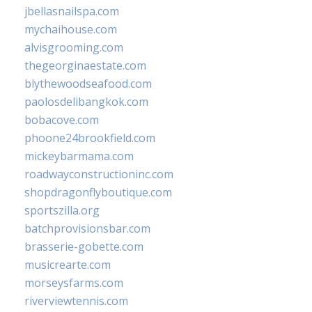
jbellasnailspa.com
mychaihouse.com
alvisgrooming.com
thegeorginaestate.com
blythewoodseafood.com
paolosdelibangkok.com
bobacove.com
phoone24brookfield.com
mickeybarmama.com
roadwayconstructioninc.com
shopdragonflyboutique.com
sportszilla.org
batchprovisionsbar.com
brasserie-gobette.com
musicrearte.com
morseysfarms.com
riverviewtennis.com