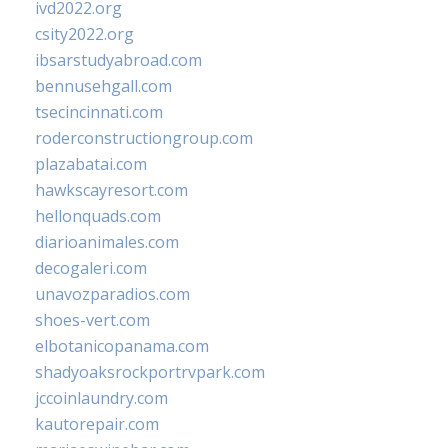
ivd2022.org
csity2022.org
ibsarstudyabroad.com
bennusehgall.com
tsecincinnati.com
roderconstructiongroup.com
plazabatai.com
hawkscayresort.com
hellonquads.com
diarioanimales.com
decogaleri.com
unavozparadios.com
shoes-vert.com
elbotanicopanama.com
shadyoaksrockportrvpark.com
jccoinlaundry.com
kautorepair.com