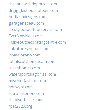
thesandwichdepotcos.com
drgiggleshouseofpain.com
hotflashdesigns.com
garagenadeau.com
lifestylechauffeurservice.com
EverNewNails.com
insideoutdecoratingcentre.com
salvatoresinpoint.com
jovialfloralco.com
johnlscotthometeam.com
u-seehomes.com
watersportslagonissi.com
mischieffashion.com
eduwyre.com
retro-interiors.com
theblvd-boise.com
fpet2023.org