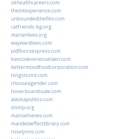
okhealthcareers.com
theintexperience.com
unboundedthefilm.com
catfriends-bg.org
marianlives.org
waywardtees.com
pidfloorsexpress.com
bancodevenezuelaen.com
bettermoodfoodcorporation.com
hingstonnt.com
chooseagender.com
hoverboardssale.com
alaskapolitics.com
stsmp.org
manoelneves.com
mandelaeffectlibrary.com
roselynns.com