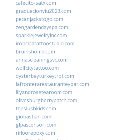
cafecito-satx.com
graduacionviu2023.com
pecanjackstogo.com
zengardendayspa.com
sparklejewelryinc.com
ironcladtattoostudio.com
bruinshome.com
annascleaningsvc.com
wolfcitytattoo.com
oysterbayturkeytrot.com
lafronterarestauranteybar.com
lilyandrosetearoom.com
olivesburgberrypatch.com
theslushkids.com
giobastian.com
glpascensori.com
rifloorepoxy.com