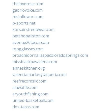
theloverose.com
gabriovoice.com
resinflowart.com
p-sports.net
korsairstreetwear.com
petshopallston.com
avenue26tacos.com
topgglasses.com
broadmoornailsspacoloradosprings.com
missblackpasadena.com
anneskitchen.org
valenciamarketytaqueria.com
reefrecordsllc.com
alawaffle.com
aryouthfishing.com
united-basketball.com
tios-tacos.com