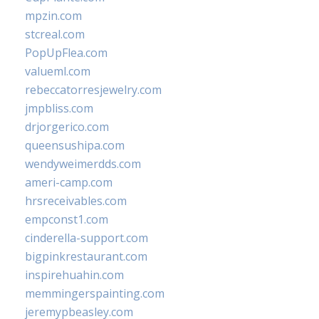
mpzin.com
stcreal.com
PopUpFlea.com
valueml.com
rebeccatorresjewelry.com
jmpbliss.com
drjorgerico.com
queensushipa.com
wendyweimerdds.com
ameri-camp.com
hrsreceivables.com
empconst1.com
cinderella-support.com
bigpinkrestaurant.com
inspirehuahin.com
memmingerspainting.com
jeremypbeasley.com