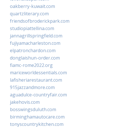
oakberry-kuwait.com
quartzliterary.com
friendsofbroderickpark.com
studiopiattellina.com
jannagrillspringfield.com
fujiyamacharleston.com
elpatronchardon.com
donglaishun-order.com
fiamc-rome2022.org
mariceworldessentials.com
lafisheriarestaurant.com
915jazzandmore.com
aguadulce-countryfair.com
jakehovis.com
bosswingsduluth.com
birminghamautocare.com
tonyscountrykitchen.com