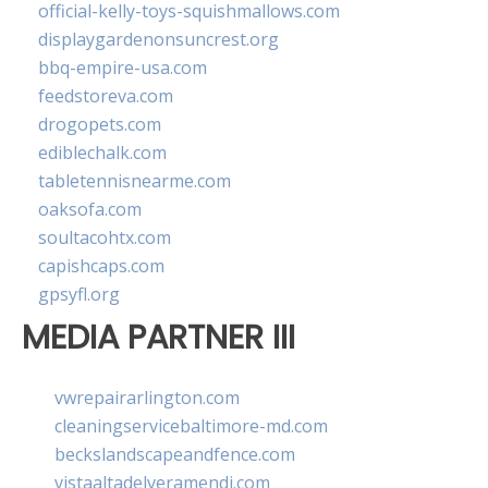
official-kelly-toys-squishmallows.com
displaygardenonsuncrest.org
bbq-empire-usa.com
feedstoreva.com
drogopets.com
ediblechalk.com
tabletennisnearme.com
oaksofa.com
soultacohtx.com
capishcaps.com
gpsyfl.org
MEDIA PARTNER III
vwrepairarlington.com
cleaningservicebaltimore-md.com
beckslandscapeandfence.com
vistaaltadelveramendi.com