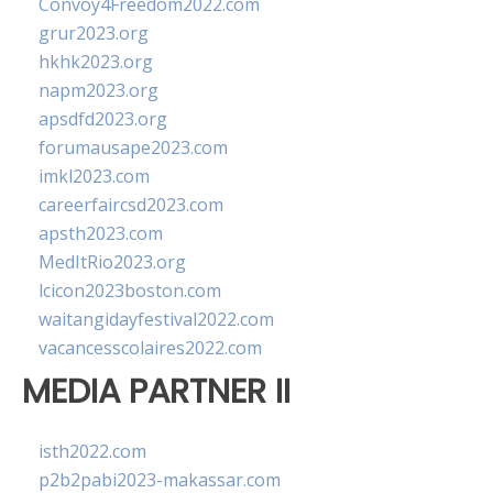
Convoy4Freedom2022.com
grur2023.org
hkhk2023.org
napm2023.org
apsdfd2023.org
forumausape2023.com
imkl2023.com
careerfaircsd2023.com
apsth2023.com
MedItRio2023.org
lcicon2023boston.com
waitangidayfestival2022.com
vacancesscolaires2022.com
MEDIA PARTNER II
isth2022.com
p2b2pabi2023-makassar.com