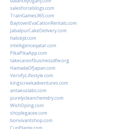
balanceyoganj.com
salesforceblogs.com
TrainGames365.com
BaytownEvaCationRentals.com
JabalpurCakeDelivery.com
halobjd.com
intelligenceqatar.com
PikaPikaApp.com
takecareofbusinessdfw.org
HamadaOfJapan.com
VersifyLifestyle.com
kingscreekadventures.com
antaeuslabs.com
purelycleanchemdry.com
WishOping.com
shoplegacee.com
bonvivantshop.com
CupPlante.com