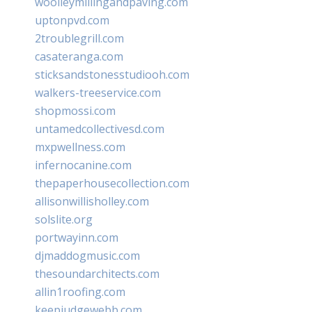
woolleymillingandpaving.com
uptonpvd.com
2troublegrill.com
casateranga.com
sticksandstonesstudiooh.com
walkers-treeservice.com
shopmossi.com
untamedcollectivesd.com
mxpwellness.com
infernocanine.com
thepaperhousecollection.com
allisonwillisholley.com
solslite.org
portwayinn.com
djmaddogmusic.com
thesoundarchitects.com
allin1roofing.com
keepjudgewebb.com