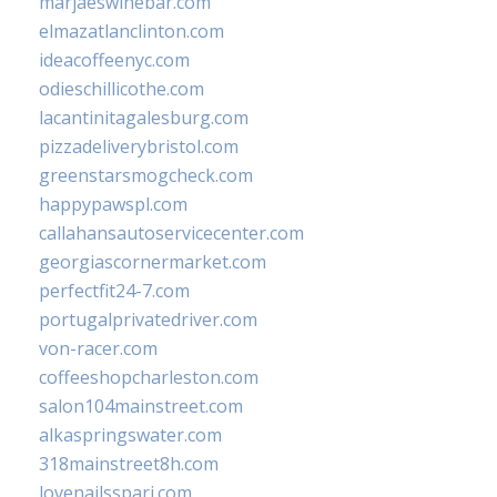
marjaeswinebar.com
elmazatlanclinton.com
ideacoffeenyc.com
odieschillicothe.com
lacantinitagalesburg.com
pizzadeliverybristol.com
greenstarsmogcheck.com
happypawspl.com
callahansautoservicecenter.com
georgiascornermarket.com
perfectfit24-7.com
portugalprivatedriver.com
von-racer.com
coffeeshopcharleston.com
salon104mainstreet.com
alkaspringswater.com
318mainstreet8h.com
lovenailsspari.com