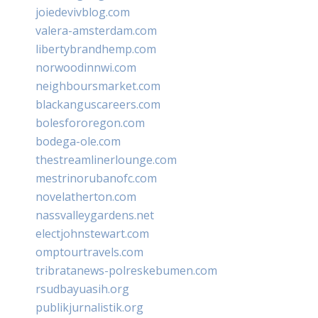
joiedevivblog.com
valera-amsterdam.com
libertybrandhemp.com
norwoodinnwi.com
neighboursmarket.com
blackanguscareers.com
bolesfororegon.com
bodega-ole.com
thestreamlinerlounge.com
mestrinorubanofc.com
novelatherton.com
nassvalleygardens.net
electjohnstewart.com
omptourtravels.com
tribratanews-polreskebumen.com
rsudbayuasih.org
publikjurnalistik.org