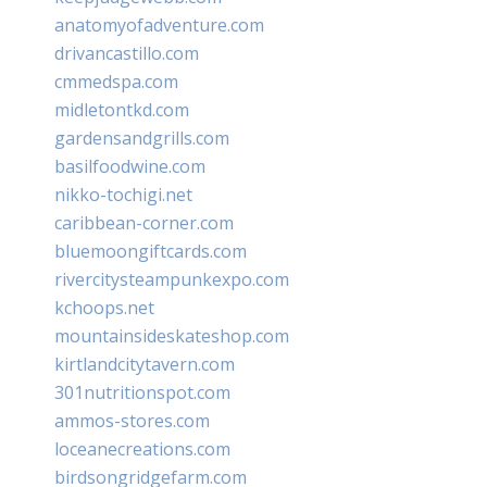
anatomyofadventure.com
drivancastillo.com
cmmedspa.com
midletontkd.com
gardensandgrills.com
basilfoodwine.com
nikko-tochigi.net
caribbean-corner.com
bluemoongiftcards.com
rivercitysteampunkexpo.com
kchoops.net
mountainsideskateshop.com
kirtlandcitytavern.com
301nutritionspot.com
ammos-stores.com
loceanecreations.com
birdsongridgefarm.com