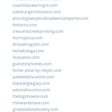
coastlinecateringnc.com
cuesburgershouston.com
psicologiaespecializadaencampeche.com
dmtacos.com
crescentstreetprinting.com
hornopizza.com
driveadragster.com
hematologa.com
lizaivanov.com
guesttinyhomes.com
home-plow-by-meyer.com
palatelatincuisine.com
blackdoglegacy.com
eatvivahouston.com
thebigshowok.com
chimeandstave.com
greatwallseafoodny.com