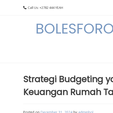
Skip
Call Us: +2782 444 YEAH
to
content
BOLESFORO
Strategi Budgeting y
Keuangan Rumah T
Posted on
December 31, 2024
by
adminbol