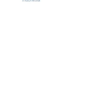
Indonesia
navigation