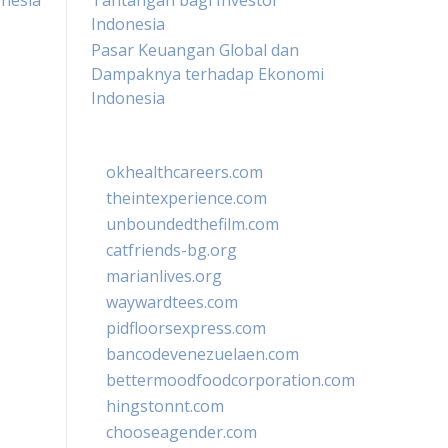
onesia
Tantangan bagi Investor
Indonesia
Pasar Keuangan Global dan
Dampaknya terhadap Ekonomi
Indonesia
okhealthcareers.com
theintexperience.com
unboundedthefilm.com
catfriends-bg.org
marianlives.org
waywardtees.com
pidfloorsexpress.com
bancodevenezuelaen.com
bettermoodfoodcorporation.com
hingstonnt.com
chooseagender.com