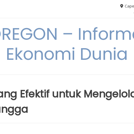
Cape
REGON – Informa
Ekonomi Dunia
ang Efektif untuk Mengelol
angga