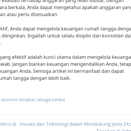
an evaluasi terhadap anggaran yang telah dibuat. Dengan
ra berkala, Anda dapat mengetahui apakah anggaran yan
an atau perlu disesuaikan.
fektif, Anda dapat mengelola keuangan rumah tangga deng
diinginkan. Ingatlah untuk selalu disiplin dan konsisten d
.
 yang efektif adalah kunci utama dalam mengelola keuang
awab. Jangan biarkan keuangan mengendalikan Anda, tetap
euangan Anda. Semoga artikel ini bermanfaat dan dapat
mah tangga dengan lebih baik.
ekonomi disajikan sebagai berikut
ikro di
Inovasi dan Teknologi dalam Mendukung Jenis Ek