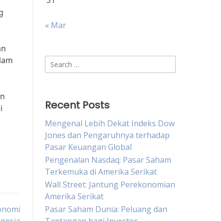
31
g
« Mar
an
alam
Search
for:
an
Recent Posts
i
Mengenal Lebih Dekat Indeks Dow
Jones dan Pengaruhnya terhadap
Pasar Keuangan Global
Pengenalan Nasdaq: Pasar Saham
Terkemuka di Amerika Serikat
Wall Street: Jantung Perekonomian
Amerika Serikat
onomi
Pasar Saham Dunia: Peluang dan