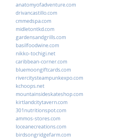
anatomyofadventure.com
drivancastillo.com
cmmedspa.com
midletontkd.com
gardensandgrills.com
basilfoodwine.com
nikko-tochigi.net
caribbean-corner.com
bluemoongiftcards.com
rivercitysteampunkexpo.com
kchoops.net
mountainsideskateshop.com
kirtlandcitytavern.com
301nutritionspot.com
ammos-stores.com
loceanecreations.com
birdsongridgefarm.com