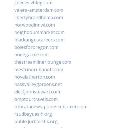
joiedevivblog.com
valera-amsterdam.com
libertybrandhemp.com
norwoodinnwi.com
neighboursmarket.com
blackanguscareers.com
bolesfororegon.com
bodega-ole.com
thestreamlinerlounge.com
mestrinorubanofc.com
novelatherton.com
nassvalleygardens.net
electjohnstewart.com
omptourtravels.com
tribratanews-polreskebumen.com
rsudbayuasih.org
publikjurnalistik.org