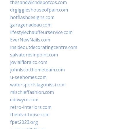
thesandwichdepotcos.com
drgiggleshouseofpain.com
hotflashdesigns.com
garagenadeau.com
lifestylechauffeurservice.com
EverNewNails.com
insideoutdecoratingcentre.com
salvatoresinpoint.com
jovialfloralco.com
johnlscotthometeam.com
u-seehomes.com
watersportslagonissi.com
mischieffashion.com
eduwyre.com
retro-interiors.com
theblvd-boise.com
fpet2023.org