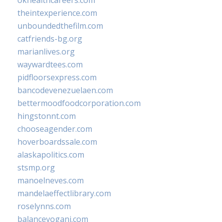
okhealthcareers.com
theintexperience.com
unboundedthefilm.com
catfriends-bg.org
marianlives.org
waywardtees.com
pidfloorsexpress.com
bancodevenezuelaen.com
bettermoodfoodcorporation.com
hingstonnt.com
chooseagender.com
hoverboardssale.com
alaskapolitics.com
stsmp.org
manoelneves.com
mandelaeffectlibrary.com
roselynns.com
balanceyoganj.com