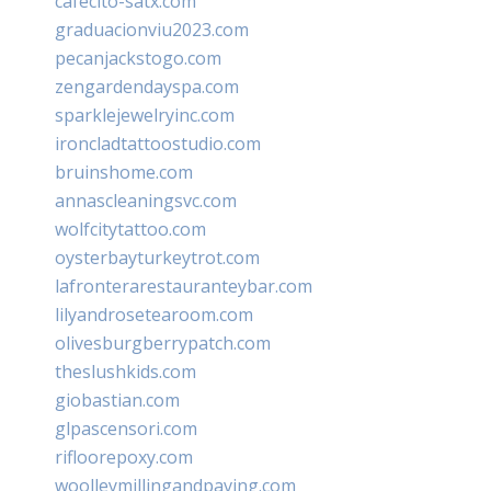
cafecito-satx.com
graduacionviu2023.com
pecanjackstogo.com
zengardendayspa.com
sparklejewelryinc.com
ironcladtattoostudio.com
bruinshome.com
annascleaningsvc.com
wolfcitytattoo.com
oysterbayturkeytrot.com
lafronterarestauranteybar.com
lilyandrosetearoom.com
olivesburgberrypatch.com
theslushkids.com
giobastian.com
glpascensori.com
rifloorepoxy.com
woolleymillingandpaving.com