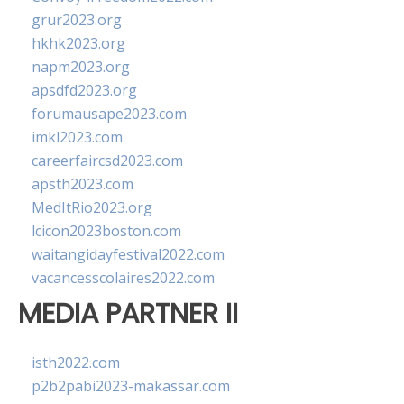
grur2023.org
hkhk2023.org
napm2023.org
apsdfd2023.org
forumausape2023.com
imkl2023.com
careerfaircsd2023.com
apsth2023.com
MedItRio2023.org
lcicon2023boston.com
waitangidayfestival2022.com
vacancesscolaires2022.com
MEDIA PARTNER II
isth2022.com
p2b2pabi2023-makassar.com