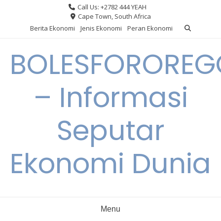
Skip
Call Us: +2782 444 YEAH
to
Cape Town, South Africa
content
Berita Ekonomi
Jenis Ekonomi
Peran Ekonomi
BOLESFORORE
– Informasi
Seputar
Ekonomi Dunia
Menu