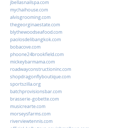
jbellasnailspa.com
mychaihouse.com
alvisgrooming.com
thegeorginaestate.com
blythewoodseafood.com
paolosdelibangkok.com
bobacove.com
phoone24brookfield.com
mickeybarmama.com
roadwayconstructioninc.com
shopdragonflyboutique.com
sportszilla.org
batchprovisionsbar.com
brasserie-gobette.com
musicrearte.com
morseysfarms.com
riverviewtennis.com