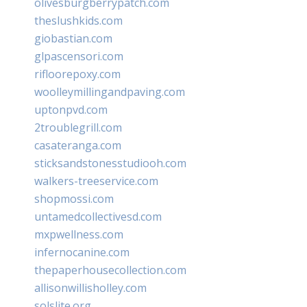
olivesburgberrypatch.com
theslushkids.com
giobastian.com
glpascensori.com
rifloorepoxy.com
woolleymillingandpaving.com
uptonpvd.com
2troublegrill.com
casateranga.com
sticksandstonesstudiooh.com
walkers-treeservice.com
shopmossi.com
untamedcollectivesd.com
mxpwellness.com
infernocanine.com
thepaperhousecollection.com
allisonwillisholley.com
solslite.org