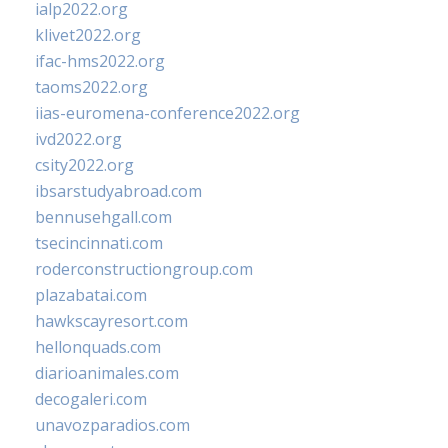
ialp2022.org
klivet2022.org
ifac-hms2022.org
taoms2022.org
iias-euromena-conference2022.org
ivd2022.org
csity2022.org
ibsarstudyabroad.com
bennusehgall.com
tsecincinnati.com
roderconstructiongroup.com
plazabatai.com
hawkscayresort.com
hellonquads.com
diarioanimales.com
decogaleri.com
unavozparadios.com