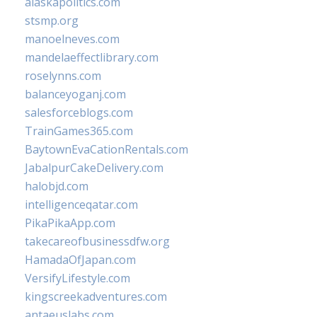
alaskapolitics.com
stsmp.org
manoelneves.com
mandelaeffectlibrary.com
roselynns.com
balanceyoganj.com
salesforceblogs.com
TrainGames365.com
BaytownEvaCationRentals.com
JabalpurCakeDelivery.com
halobjd.com
intelligenceqatar.com
PikaPikaApp.com
takecareofbusinessdfw.org
HamadaOfJapan.com
VersifyLifestyle.com
kingscreekadventures.com
antaeuslabs.com