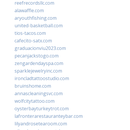
reefrecordsllc.com
alawaffle.com
aryouthfishing.com
united-basketball.com
tios-tacos.com
cafecito-satx.com
graduacionviu2023.com
pecanjackstogo.com
zengardendayspa.com
sparklejewelryinc.com
ironcladtattoostudio.com
bruinshome.com
annascleaningsvc.com
wolfcitytattoo.com
oysterbayturkeytrot.com
lafronterarestauranteybar.com
lilyandrosetearoom.com