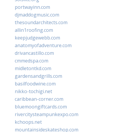
portwayinn.com
djmaddogmusic.com
thesoundarchitects.com
allin1roofing.com
keepjudgewebb.com
anatomyofadventure.com
drivancastillo.com
cmmedspa.com
midletontkd.com
gardensandgrills.com
basilfoodwine.com
nikko-tochigi.net
caribbean-corner.com
bluemoongiftcards.com
rivercitysteampunkexpo.com
kchoops.net
mountainsideskateshop.com