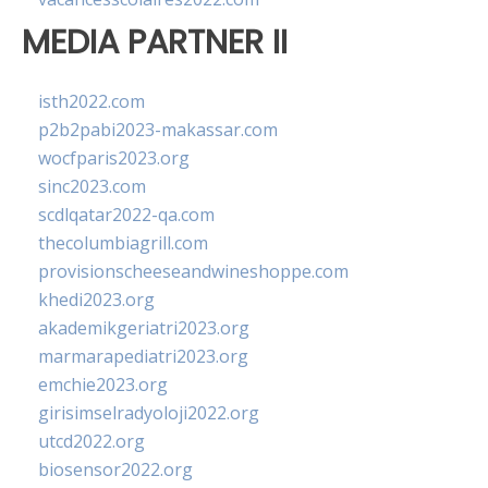
MEDIA PARTNER II
isth2022.com
p2b2pabi2023-makassar.com
wocfparis2023.org
sinc2023.com
scdlqatar2022-qa.com
thecolumbiagrill.com
provisionscheeseandwineshoppe.com
khedi2023.org
akademikgeriatri2023.org
marmarapediatri2023.org
emchie2023.org
girisimselradyoloji2022.org
utcd2022.org
biosensor2022.org