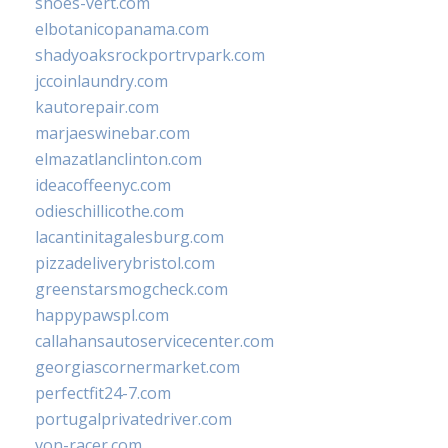
shoes-vert.com
elbotanicopanama.com
shadyoaksrockportrvpark.com
jccoinlaundry.com
kautorepair.com
marjaeswinebar.com
elmazatlanclinton.com
ideacoffeenyc.com
odieschillicothe.com
lacantinitagalesburg.com
pizzadeliverybristol.com
greenstarsmogcheck.com
happypawspl.com
callahansautoservicecenter.com
georgiascornermarket.com
perfectfit24-7.com
portugalprivatedriver.com
von-racer.com