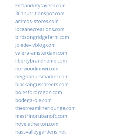
kirtlandcitytavern.com
301nutritionspot.com
ammos-stores.com
loceanecreations.com
birdsongridgefarm.com
joiedevivblog.com
valera-amsterdam.com
libertybrandhemp.com
norwoodinnwi.com
neighboursmarket.com
blackanguscareers.com
bolesfororegon.com
bodega-ole.com
thestreamlinerlounge.com
mestrinorubanofc.com
novelatherton.com
nassvalleygardens.net