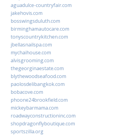
aguadulce-countryfair.com
jakehovis.com
bosswingsduluth.com
birminghamautocare.com
tonyscountrykitchen.com
jbellasnailspa.com
mychaihouse.com
alvisgrooming.com
thegeorginaestate.com
blythewoodseafood.com
paolosdelibangkok.com
bobacove.com
phoone24brookfield.com
mickeybarmama.com
roadwayconstructioninc.com
shopdragonflyboutique.com
sportszilla.org