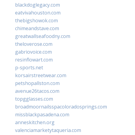
blackdoglegacy.com
eatvivahouston.com
thebigshowok.com
chimeandstave.com
greatwallseafoodny.com
theloverose.com
gabriovoice.com
resinflowart.com
p-sports.net
korsairstreetwear.com
petshopallston.com
avenue26tacos.com
topgglasses.com
broadmoornailsspacoloradosprings.com
missblackpasadena.com
anneskitchen.org
valenciamarketytaqueria.com