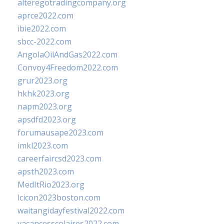
alteregotradingcompany.org
aprce2022.com
ibie2022.com
sbcc-2022.com
AngolaOilAndGas2022.com
Convoy4Freedom2022.com
grur2023.org
hkhk2023.org
napm2023.org
apsdfd2023.org
forumausape2023.com
imkl2023.com
careerfaircsd2023.com
apsth2023.com
MedItRio2023.org
lcicon2023boston.com
waitangidayfestival2022.com
vacancesscolaires2022.com