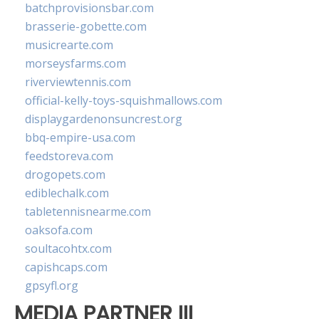
batchprovisionsbar.com
brasserie-gobette.com
musicrearte.com
morseysfarms.com
riverviewtennis.com
official-kelly-toys-squishmallows.com
displaygardenonsuncrest.org
bbq-empire-usa.com
feedstoreva.com
drogopets.com
ediblechalk.com
tabletennisnearme.com
oaksofa.com
soultacohtx.com
capishcaps.com
gpsyfl.org
MEDIA PARTNER III