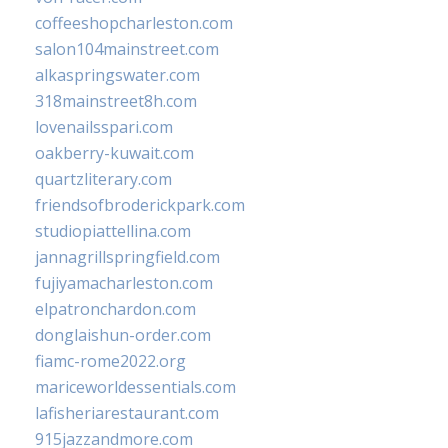
coffeeshopcharleston.com
salon104mainstreet.com
alkaspringswater.com
318mainstreet8h.com
lovenailsspari.com
oakberry-kuwait.com
quartzliterary.com
friendsofbroderickpark.com
studiopiattellina.com
jannagrillspringfield.com
fujiyamacharleston.com
elpatronchardon.com
donglaishun-order.com
fiamc-rome2022.org
mariceworldessentials.com
lafisheriarestaurant.com
915jazzandmore.com