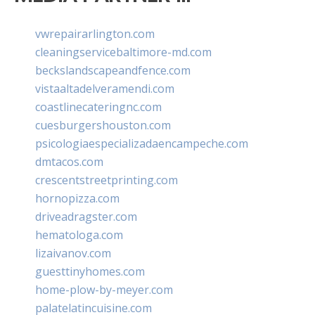
vwrepairarlington.com
cleaningservicebaltimore-md.com
beckslandscapeandfence.com
vistaaltadelveramendi.com
coastlinecateringnc.com
cuesburgershouston.com
psicologiaespecializadaencampeche.com
dmtacos.com
crescentstreetprinting.com
hornopizza.com
driveadragster.com
hematologa.com
lizaivanov.com
guesttinyhomes.com
home-plow-by-meyer.com
palatelatincuisine.com