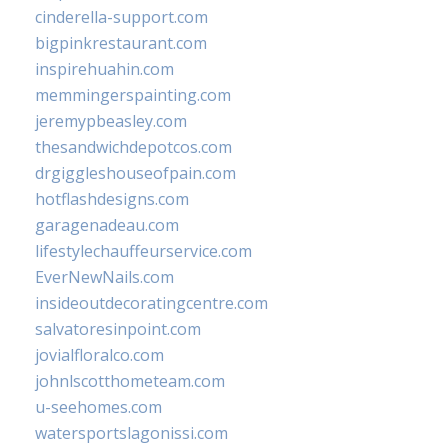
cinderella-support.com
bigpinkrestaurant.com
inspirehuahin.com
memmingerspainting.com
jeremypbeasley.com
thesandwichdepotcos.com
drgiggleshouseofpain.com
hotflashdesigns.com
garagenadeau.com
lifestylechauffeurservice.com
EverNewNails.com
insideoutdecoratingcentre.com
salvatoresinpoint.com
jovialfloralco.com
johnlscotthometeam.com
u-seehomes.com
watersportslagonissi.com