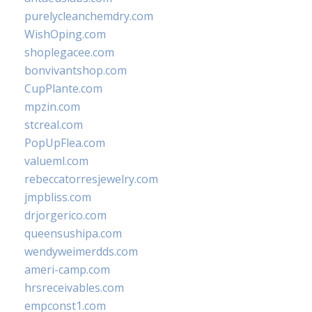
purelycleanchemdry.com
WishOping.com
shoplegacee.com
bonvivantshop.com
CupPlante.com
mpzin.com
stcreal.com
PopUpFlea.com
valueml.com
rebeccatorresjewelry.com
jmpbliss.com
drjorgerico.com
queensushipa.com
wendyweimerdds.com
ameri-camp.com
hrsreceivables.com
empconst1.com