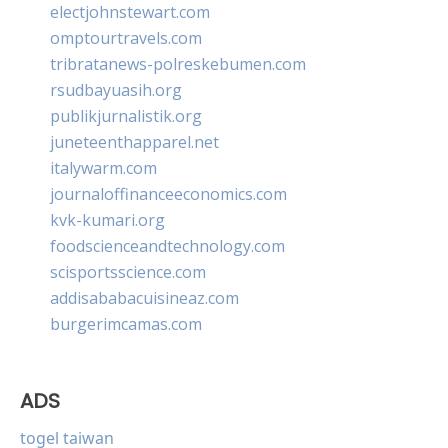
electjohnstewart.com
omptourtravels.com
tribratanews-polreskebumen.com
rsudbayuasih.org
publikjurnalistik.org
juneteenthapparel.net
italywarm.com
journaloffinanceeconomics.com
kvk-kumari.org
foodscienceandtechnology.com
scisportsscience.com
addisababacuisineaz.com
burgerimcamas.com
ADS
togel taiwan