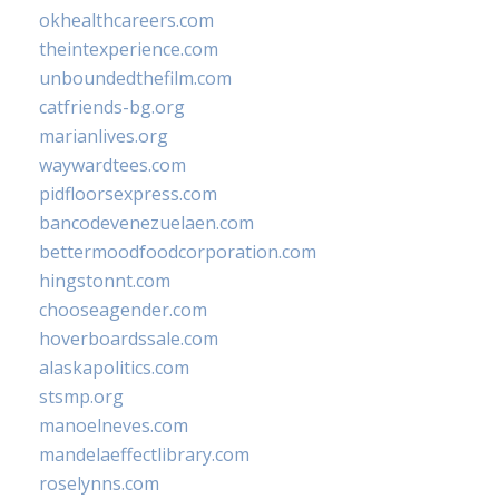
okhealthcareers.com
theintexperience.com
unboundedthefilm.com
catfriends-bg.org
marianlives.org
waywardtees.com
pidfloorsexpress.com
bancodevenezuelaen.com
bettermoodfoodcorporation.com
hingstonnt.com
chooseagender.com
hoverboardssale.com
alaskapolitics.com
stsmp.org
manoelneves.com
mandelaeffectlibrary.com
roselynns.com