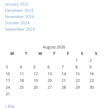
January 2025
December 2024
November 2024
October 2024
September 2024
August 2026
M
T
W
T
F
S
S
1
2
3
4
5
6
7
8
9
10
11
12
13
14
15
16
17
18
19
20
21
22
23
24
25
26
27
28
29
30
31
« Mar