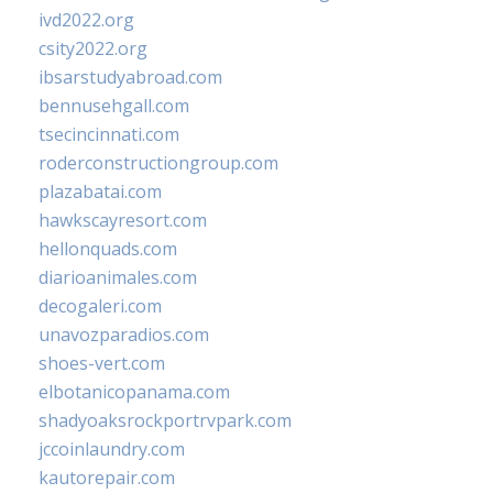
ivd2022.org
csity2022.org
ibsarstudyabroad.com
bennusehgall.com
tsecincinnati.com
roderconstructiongroup.com
plazabatai.com
hawkscayresort.com
hellonquads.com
diarioanimales.com
decogaleri.com
unavozparadios.com
shoes-vert.com
elbotanicopanama.com
shadyoaksrockportrvpark.com
jccoinlaundry.com
kautorepair.com