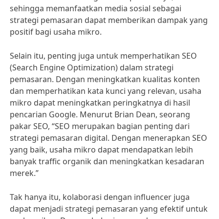
sehingga memanfaatkan media sosial sebagai
strategi pemasaran dapat memberikan dampak yang
positif bagi usaha mikro.
Selain itu, penting juga untuk memperhatikan SEO
(Search Engine Optimization) dalam strategi
pemasaran. Dengan meningkatkan kualitas konten
dan memperhatikan kata kunci yang relevan, usaha
mikro dapat meningkatkan peringkatnya di hasil
pencarian Google. Menurut Brian Dean, seorang
pakar SEO, “SEO merupakan bagian penting dari
strategi pemasaran digital. Dengan menerapkan SEO
yang baik, usaha mikro dapat mendapatkan lebih
banyak traffic organik dan meningkatkan kesadaran
merek.”
Tak hanya itu, kolaborasi dengan influencer juga
dapat menjadi strategi pemasaran yang efektif untuk