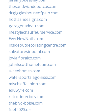
jeremypbeasley.com
thesandwichdepotcos.com
drgiggleshouseofpain.com
hotflashdesigns.com
garagenadeau.com
lifestylechauffeurservice.com
EverNewNails.com
insideoutdecoratingcentre.com
salvatoresinpoint.com
jovialfloralco.com
johnlscotthometeam.com
u-seehomes.com
watersportslagonissi.com
mischieffashion.com
eduwyre.com
retro-interiors.com
theblvd-boise.com
fpet2023.org