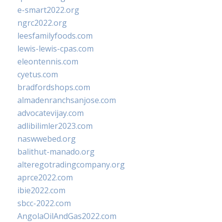
e-smart2022.org
ngrc2022.org
leesfamilyfoods.com
lewis-lewis-cpas.com
eleontennis.com
cyetus.com
bradfordshops.com
almadenranchsanjose.com
advocatevijay.com
adlibilimler2023.com
naswwebed.org
balithut-manado.org
alteregotradingcompany.org
aprce2022.com
ibie2022.com
sbcc-2022.com
AngolaOilAndGas2022.com