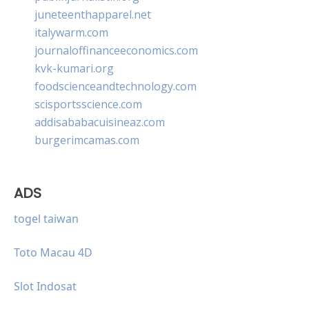
juneteenthapparel.net
italywarm.com
journaloffinanceeconomics.com
kvk-kumari.org
foodscienceandtechnology.com
scisportsscience.com
addisababacuisineaz.com
burgerimcamas.com
ADS
togel taiwan
Toto Macau 4D
Slot Indosat