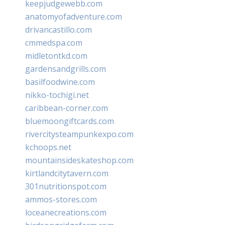
keepjudgewebb.com
anatomyofadventure.com
drivancastillo.com
cmmedspa.com
midletontkd.com
gardensandgrills.com
basilfoodwine.com
nikko-tochigi.net
caribbean-corner.com
bluemoongiftcards.com
rivercitysteampunkexpo.com
kchoops.net
mountainsideskateshop.com
kirtlandcitytavern.com
301nutritionspot.com
ammos-stores.com
loceanecreations.com