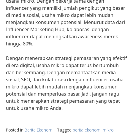
usaha mikro. Dengan bekerja sama dengan
influencer yang memiliki jumlah pengikut yang besar
di media sosial, usaha mikro dapat lebih mudah
menjangkau konsumen potensial. Menurut data dari
Influencer Marketing Hub, kolaborasi dengan
influencer dapat meningkatkan awareness merek
hingga 80%.
Dengan menerapkan strategi pemasaran yang efektif
di era digital, usaha mikro dapat terus bertumbuh
dan berkembang. Dengan memanfaatkan media
sosial, SEO, dan kolaborasi dengan influencer, usaha
mikro dapat lebih mudah menjangkau konsumen
potensial dan memperluas pasar. Jadi, jangan ragu
untuk menerapkan strategi pemasaran yang tepat
untuk usaha mikro Anda!
Posted in
Berita Ekonomi
Tagged
berita ekonomi mikro