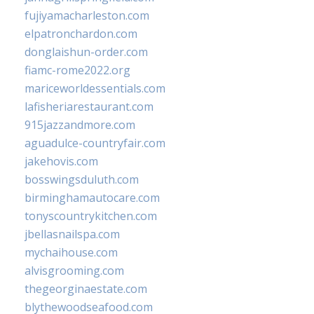
fujiyamacharleston.com
elpatronchardon.com
donglaishun-order.com
fiamc-rome2022.org
mariceworldessentials.com
lafisheriarestaurant.com
915jazzandmore.com
aguadulce-countryfair.com
jakehovis.com
bosswingsduluth.com
birminghamautocare.com
tonyscountrykitchen.com
jbellasnailspa.com
mychaihouse.com
alvisgrooming.com
thegeorginaestate.com
blythewoodseafood.com