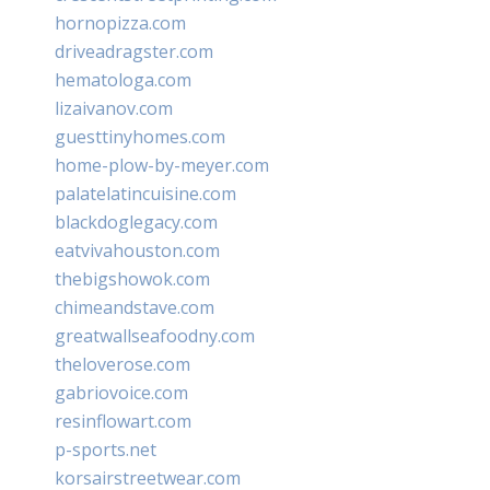
hornopizza.com
driveadragster.com
hematologa.com
lizaivanov.com
guesttinyhomes.com
home-plow-by-meyer.com
palatelatincuisine.com
blackdoglegacy.com
eatvivahouston.com
thebigshowok.com
chimeandstave.com
greatwallseafoodny.com
theloverose.com
gabriovoice.com
resinflowart.com
p-sports.net
korsairstreetwear.com