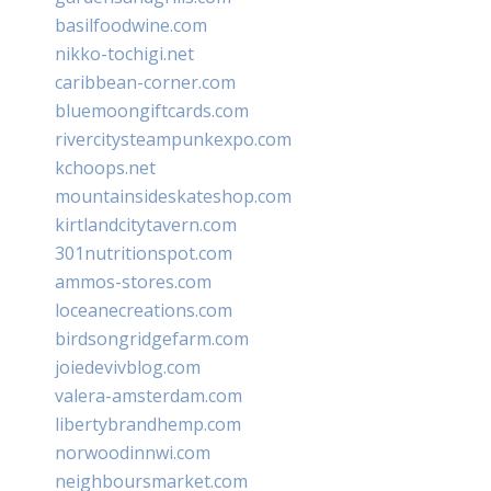
basilfoodwine.com
nikko-tochigi.net
caribbean-corner.com
bluemoongiftcards.com
rivercitysteampunkexpo.com
kchoops.net
mountainsideskateshop.com
kirtlandcitytavern.com
301nutritionspot.com
ammos-stores.com
loceanecreations.com
birdsongridgefarm.com
joiedevivblog.com
valera-amsterdam.com
libertybrandhemp.com
norwoodinnwi.com
neighboursmarket.com