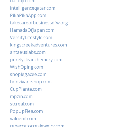
halobjd.com
intelligenceqatar.com
PikaPikaApp.com
takecareofbusinessdfw.org
HamadaOfJapan.com
VersifyLifestyle.com
kingscreekadventures.com
antaeuslabs.com
purelycleanchemdry.com
WishOping.com
shoplegacee.com
bonvivantshop.com
CupPlante.com
mpzin.com
stcreal.com
PopUpFlea.com
valueml.com
rebeccatorresjewelry.com