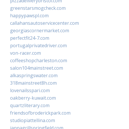
pizzadeliverybristol.com
greenstarsmogcheck.com
happypawspl.com
callahansautoservicecenter.com
georgiascornermarket.com
perfectfit24-7.com
portugalprivatedriver.com
von-racer.com
coffeeshopcharleston.com
salon104mainstreet.com
alkaspringswater.com
318mainstreet8h.com
lovenailsspari.com
oakberry-kuwait.com
quartzliterary.com
friendsofbroderickpark.com
studiopiattellina.com
jannagrillspringfield.com