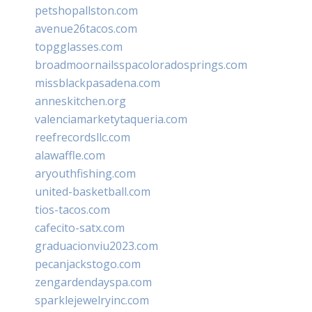
petshopallston.com
avenue26tacos.com
topgglasses.com
broadmoornailsspacoloradosprings.com
missblackpasadena.com
anneskitchen.org
valenciamarketytaqueria.com
reefrecordsllc.com
alawaffle.com
aryouthfishing.com
united-basketball.com
tios-tacos.com
cafecito-satx.com
graduacionviu2023.com
pecanjackstogo.com
zengardendayspa.com
sparklejewelryinc.com