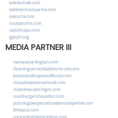
ediblechalk.com
tabletennisnearme.com
oaksofa.com
soultacohtx.com
capishcaps.com
gpsyfl.org
MEDIA PARTNER III
vwrepairarlington.com
cleaningservicebaltimore-md.com
beckslandscapeandfence.com
vistaaltadelveramendi.com
coastlinecateringnc.com
cuesburgershouston.com
psicologiaespecializadaencampeche.com
dmtacos.com
crescentstreetprinting.com