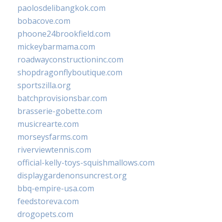
paolosdelibangkok.com
bobacove.com
phoone24brookfield.com
mickeybarmama.com
roadwayconstructioninc.com
shopdragonflyboutique.com
sportszilla.org
batchprovisionsbar.com
brasserie-gobette.com
musicrearte.com
morseysfarms.com
riverviewtennis.com
official-kelly-toys-squishmallows.com
displaygardenonsuncrest.org
bbq-empire-usa.com
feedstoreva.com
drogopets.com