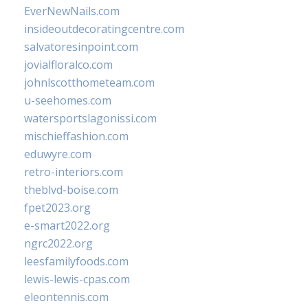
EverNewNails.com
insideoutdecoratingcentre.com
salvatoresinpoint.com
jovialfloralco.com
johnlscotthometeam.com
u-seehomes.com
watersportslagonissi.com
mischieffashion.com
eduwyre.com
retro-interiors.com
theblvd-boise.com
fpet2023.org
e-smart2022.org
ngrc2022.org
leesfamilyfoods.com
lewis-lewis-cpas.com
eleontennis.com