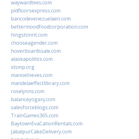
waywardtees.com
pidfloorsexpress.com
bancodevenezuelaen.com
bettermoodfoodcorporation.com
hingstonnt.com
chooseagender.com
hoverboardssale.com
alaskapolitics.com
stsmp.org
manoelneves.com
mandelaeffectlibrary.com
roselynns.com
balanceyoganj.com
salesforceblogs.com
TrainGames365.com
BaytownEvaCationRentals.com
JabalpurCakeDelivery.com