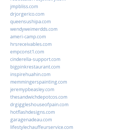
jmpbliss.com
drjorgerico.com
queensushipa.com
wendyweimerdds.com
ameri-camp.com
hrsreceivables.com
empconst1.com
cinderella-support.com
bigpinkrestaurant.com
inspirehuahin.com
memmingerspainting.com
jeremypbeasley.com
thesandwichdepotcos.com
drgiggleshouseofpain.com
hotflashdesigns.com
garagenadeau.com
lifestylechauffeurservice.com