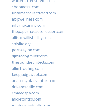
walkers-treeservice.com
shopmossi.com
untamedcollectivesd.com
mxpwellness.com
infernocanine.com
thepaperhousecollection.com
allisonwillisholley.com
solslite.org
portwayinn.com
djmaddogmusic.com
thesoundarchitects.com
allin1roofing.com
keepjudgewebb.com
anatomyofadventure.com
drivancastillo.com
cmmedspa.com
midletontkd.com
gardensandgrills.com