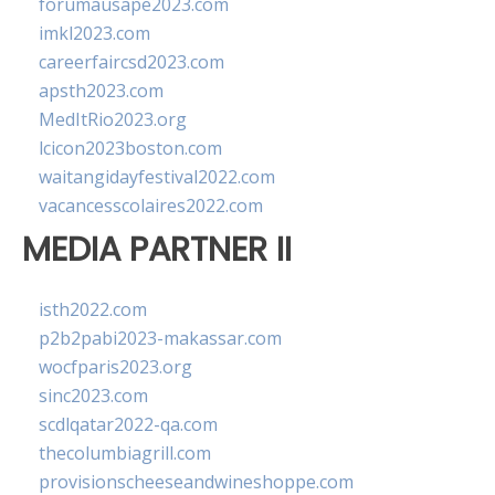
forumausape2023.com
imkl2023.com
careerfaircsd2023.com
apsth2023.com
MedItRio2023.org
lcicon2023boston.com
waitangidayfestival2022.com
vacancesscolaires2022.com
MEDIA PARTNER II
isth2022.com
p2b2pabi2023-makassar.com
wocfparis2023.org
sinc2023.com
scdlqatar2022-qa.com
thecolumbiagrill.com
provisionscheeseandwineshoppe.com