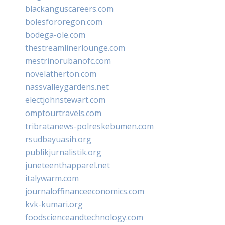
blackanguscareers.com
bolesfororegon.com
bodega-ole.com
thestreamlinerlounge.com
mestrinorubanofc.com
novelatherton.com
nassvalleygardens.net
electjohnstewart.com
omptourtravels.com
tribratanews-polreskebumen.com
rsudbayuasih.org
publikjurnalistik.org
juneteenthapparel.net
italywarm.com
journaloffinanceeconomics.com
kvk-kumari.org
foodscienceandtechnology.com