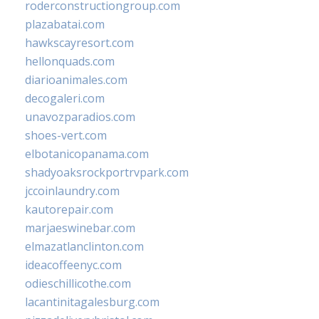
roderconstructiongroup.com
plazabatai.com
hawkscayresort.com
hellonquads.com
diarioanimales.com
decogaleri.com
unavozparadios.com
shoes-vert.com
elbotanicopanama.com
shadyoaksrockportrvpark.com
jccoinlaundry.com
kautorepair.com
marjaeswinebar.com
elmazatlanclinton.com
ideacoffeenyc.com
odieschillicothe.com
lacantinitagalesburg.com