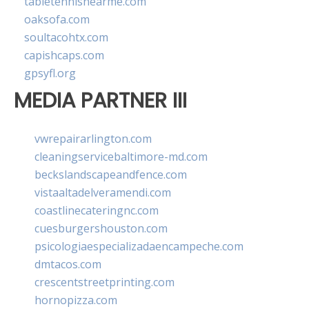
tabletennisnearme.com
oaksofa.com
soultacohtx.com
capishcaps.com
gpsyfl.org
MEDIA PARTNER III
vwrepairarlington.com
cleaningservicebaltimore-md.com
beckslandscapeandfence.com
vistaaltadelveramendi.com
coastlinecateringnc.com
cuesburgershouston.com
psicologiaespecializadaencampeche.com
dmtacos.com
crescentstreetprinting.com
hornopizza.com