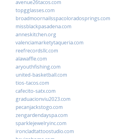
avenue26tacos.com
topgglasses.com
broadmoornailsspacoloradosprings.com
missblackpasadena.com
anneskitchen.org
valenciamarketytaqueria.com
reefrecordsllc.com
alawaffle.com
aryouthfishing.com
united-basketball.com
tios-tacos.com
cafecito-satx.com
graduacionviu2023.com
pecanjackstogo.com
zengardendayspa.com
sparklejewelryinc.com
ironcladtattoostudio.com