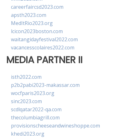
careerfaircsd2023.com
apsth2023.com
MedItRio2023.org
lcicon2023boston.com
waitangidayfestival2022.com
vacancesscolaires2022.com
MEDIA PARTNER II
isth2022.com
p2b2pabi2023-makassar.com
wocfparis2023.org
sinc2023.com
scdlqatar2022-qa.com
thecolumbiagrill.com
provisionscheeseandwineshoppe.com
khedi2023.org