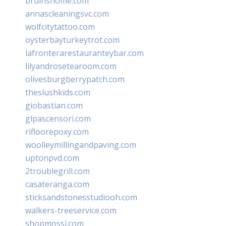
bruinshome.com
annascleaningsvc.com
wolfcitytattoo.com
oysterbayturkeytrot.com
lafronterarestauranteybar.com
lilyandrosetearoom.com
olivesburgberrypatch.com
theslushkids.com
giobastian.com
glpascensori.com
rifloorepoxy.com
woolleymillingandpaving.com
uptonpvd.com
2troublegrill.com
casateranga.com
sticksandstonesstudiooh.com
walkers-treeservice.com
shopmossi.com