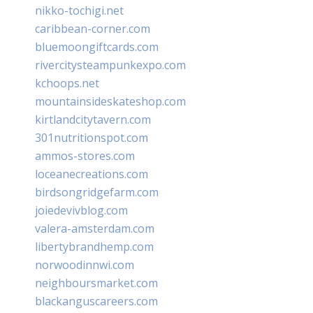
nikko-tochigi.net
caribbean-corner.com
bluemoongiftcards.com
rivercitysteampunkexpo.com
kchoops.net
mountainsideskateshop.com
kirtlandcitytavern.com
301nutritionspot.com
ammos-stores.com
loceanecreations.com
birdsongridgefarm.com
joiedevivblog.com
valera-amsterdam.com
libertybrandhemp.com
norwoodinnwi.com
neighboursmarket.com
blackanguscareers.com