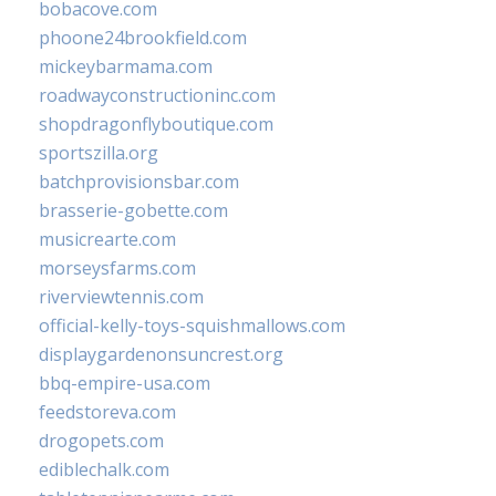
bobacove.com
phoone24brookfield.com
mickeybarmama.com
roadwayconstructioninc.com
shopdragonflyboutique.com
sportszilla.org
batchprovisionsbar.com
brasserie-gobette.com
musicrearte.com
morseysfarms.com
riverviewtennis.com
official-kelly-toys-squishmallows.com
displaygardenonsuncrest.org
bbq-empire-usa.com
feedstoreva.com
drogopets.com
ediblechalk.com