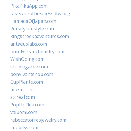
PikaPikaApp.com
takecareofbusinessdfw.org
HamadaOfJapan.com
VersifyLifestyle.com
kingscreekadventures.com
antaeuslabs.com
purelycleanchemdry.com
WishOping.com
shoplegacee.com
bonvivantshop.com
CupPlante.com
mpzin.com
stcreal.com
PopUpFlea.com
valueml.com
rebeccatorresjewelry.com
jmpbliss.com