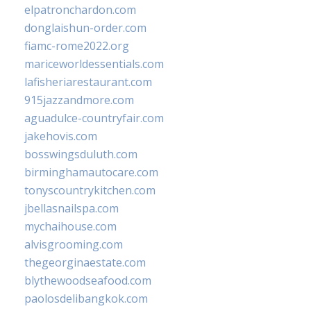
elpatronchardon.com
donglaishun-order.com
fiamc-rome2022.org
mariceworldessentials.com
lafisheriarestaurant.com
915jazzandmore.com
aguadulce-countryfair.com
jakehovis.com
bosswingsduluth.com
birminghamautocare.com
tonyscountrykitchen.com
jbellasnailspa.com
mychaihouse.com
alvisgrooming.com
thegeorginaestate.com
blythewoodseafood.com
paolosdelibangkok.com