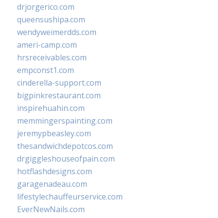
drjorgerico.com
queensushipa.com
wendyweimerdds.com
ameri-camp.com
hrsreceivables.com
empconst1.com
cinderella-support.com
bigpinkrestaurant.com
inspirehuahin.com
memmingerspainting.com
jeremypbeasley.com
thesandwichdepotcos.com
drgiggleshouseofpain.com
hotflashdesigns.com
garagenadeau.com
lifestylechauffeurservice.com
EverNewNails.com