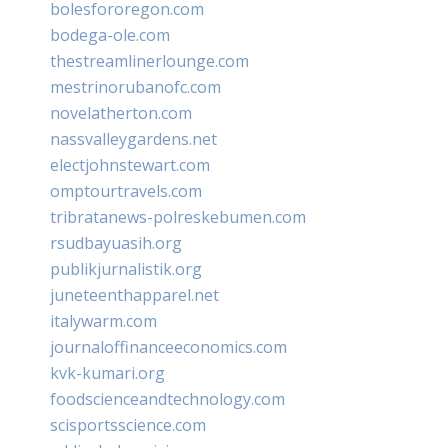
bolesfororegon.com
bodega-ole.com
thestreamlinerlounge.com
mestrinorubanofc.com
novelatherton.com
nassvalleygardens.net
electjohnstewart.com
omptourtravels.com
tribratanews-polreskebumen.com
rsudbayuasih.org
publikjurnalistik.org
juneteenthapparel.net
italywarm.com
journaloffinanceeconomics.com
kvk-kumari.org
foodscienceandtechnology.com
scisportsscience.com