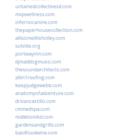
untamedcollectivesd.com
mxpwellness.com
infernocanine.com
thepaperhousecollection.com
allisonwillisholley.com
solslite.org
portwayinn.com
djmaddogmusic.com
thesoundarchitects.com
allin1roofing.com
keepjudgewebb.com
anatomyofadventure.com
drivancastillo.com
cmmedspa.com
midletontkd.com
gardensandgrills.com
basilfoodwine.com