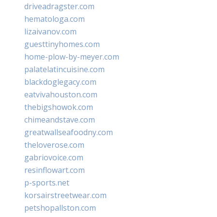
driveadragster.com
hematologa.com
lizaivanov.com
guesttinyhomes.com
home-plow-by-meyer.com
palatelatincuisine.com
blackdoglegacy.com
eatvivahouston.com
thebigshowok.com
chimeandstave.com
greatwallseafoodny.com
theloverose.com
gabriovoice.com
resinflowart.com
p-sports.net
korsairstreetwear.com
petshopallston.com