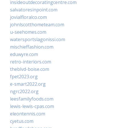
insideoutdecoratingcentre.com
salvatoresinpoint.com
jovialfloralco.com
johnlscotthometeam.com
u-seehomes.com
watersportslagonissi.com
mischieffashion.com
eduwyre.com
retro-interiors.com
theblvd-boise.com
fpet2023.org
e-smart2022.org
ngrc2022.org
leesfamilyfoods.com
lewis-lewis-cpas.com
eleontennis.com
cyetus.com