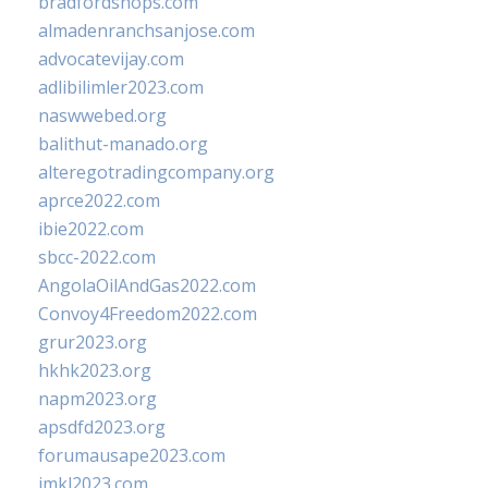
bradfordshops.com
almadenranchsanjose.com
advocatevijay.com
adlibilimler2023.com
naswwebed.org
balithut-manado.org
alteregotradingcompany.org
aprce2022.com
ibie2022.com
sbcc-2022.com
AngolaOilAndGas2022.com
Convoy4Freedom2022.com
grur2023.org
hkhk2023.org
napm2023.org
apsdfd2023.org
forumausape2023.com
imkl2023.com