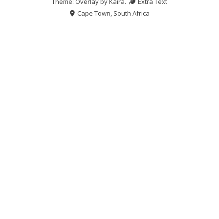
Theme: Overlay by
Kaira
.
Extra Text
Cape Town, South Africa