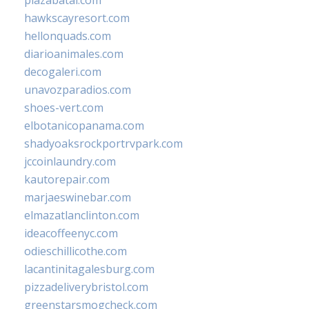
plazabatai.com
hawkscayresort.com
hellonquads.com
diarioanimales.com
decogaleri.com
unavozparadios.com
shoes-vert.com
elbotanicopanama.com
shadyoaksrockportrvpark.com
jccoinlaundry.com
kautorepair.com
marjaeswinebar.com
elmazatlanclinton.com
ideacoffeenyc.com
odieschillicothe.com
lacantinitagalesburg.com
pizzadeliverybristol.com
greenstarsmogcheck.com