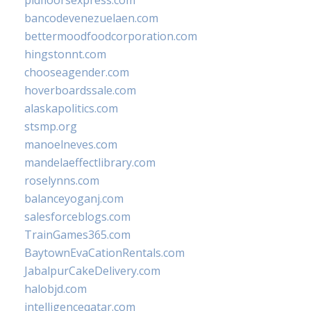
pidfloorsexpress.com
bancodevenezuelaen.com
bettermoodfoodcorporation.com
hingstonnt.com
chooseagender.com
hoverboardssale.com
alaskapolitics.com
stsmp.org
manoelneves.com
mandelaeffectlibrary.com
roselynns.com
balanceyoganj.com
salesforceblogs.com
TrainGames365.com
BaytownEvaCationRentals.com
JabalpurCakeDelivery.com
halobjd.com
intelligenceqatar.com