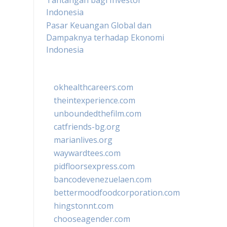
Tantangan bagi Investor
Indonesia
Pasar Keuangan Global dan
Dampaknya terhadap Ekonomi
Indonesia
okhealthcareers.com
theintexperience.com
unboundedthefilm.com
catfriends-bg.org
marianlives.org
waywardtees.com
pidfloorsexpress.com
bancodevenezuelaen.com
bettermoodfoodcorporation.com
hingstonnt.com
chooseagender.com