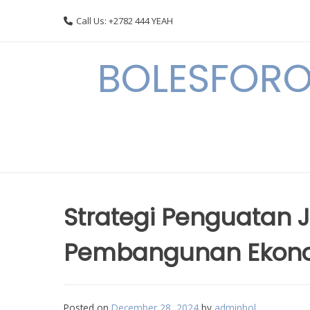
Skip
Call Us: +2782 444 YEAH
to
content
BOLESFORO
Strategi Penguatan 
Pembangunan Ekono
Posted on
December 28, 2024
by
adminbol