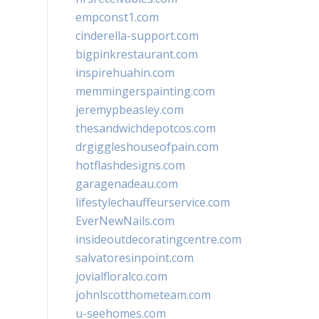
empconst1.com
cinderella-support.com
bigpinkrestaurant.com
inspirehuahin.com
memmingerspainting.com
jeremypbeasley.com
thesandwichdepotcos.com
drgiggleshouseofpain.com
hotflashdesigns.com
garagenadeau.com
lifestylechauffeurservice.com
EverNewNails.com
insideoutdecoratingcentre.com
salvatoresinpoint.com
jovialfloralco.com
johnlscotthometeam.com
u-seehomes.com