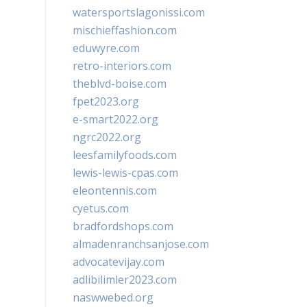
watersportslagonissi.com
mischieffashion.com
eduwyre.com
retro-interiors.com
theblvd-boise.com
fpet2023.org
e-smart2022.org
ngrc2022.org
leesfamilyfoods.com
lewis-lewis-cpas.com
eleontennis.com
cyetus.com
bradfordshops.com
almadenranchsanjose.com
advocatevijay.com
adlibilimler2023.com
naswwebed.org