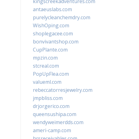
kingscreekadventures.com
antaeuslabs.com
purelycleanchemdry.com
WishOping.com
shoplegacee.com
bonvivantshop.com
CupPlante.com
mpzin.com
stcreal.com
PopUpFlea.com
valueml.com
rebeccatorresjewelry.com
jmpbliss.com
drjorgerico.com
queensushipa.com
wendyweimerdds.com
ameri-camp.com
hrsreceivables.com