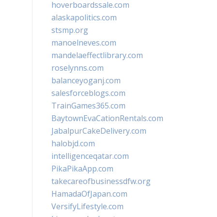
hoverboardssale.com
alaskapolitics.com
stsmp.org
manoelneves.com
mandelaeffectlibrary.com
roselynns.com
balanceyoganj.com
salesforceblogs.com
TrainGames365.com
BaytownEvaCationRentals.com
JabalpurCakeDelivery.com
halobjd.com
intelligenceqatar.com
PikaPikaApp.com
takecareofbusinessdfw.org
HamadaOfJapan.com
VersifyLifestyle.com