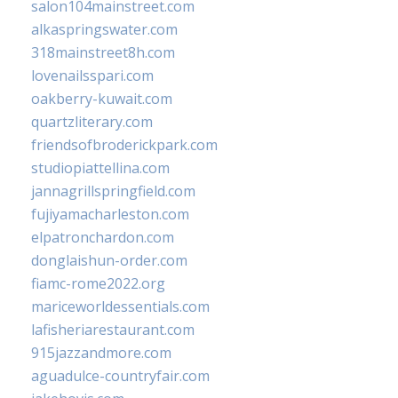
salon104mainstreet.com
alkaspringswater.com
318mainstreet8h.com
lovenailsspari.com
oakberry-kuwait.com
quartzliterary.com
friendsofbroderickpark.com
studiopiattellina.com
jannagrillspringfield.com
fujiyamacharleston.com
elpatronchardon.com
donglaishun-order.com
fiamc-rome2022.org
mariceworldessentials.com
lafisheriarestaurant.com
915jazzandmore.com
aguadulce-countryfair.com