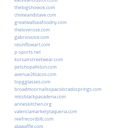
thebigshowok.com
chimeandstave.com
greatwallseafoodny.com
theloverose.com
gabriovoice.com
resinflowart.com
p-sports.net
korsairstreetwear.com
petshopallston.com
avenue26tacos.com
topgglasses.com
broadmoornailsspacoloradosprings.com
missblackpasadena.com
anneskitchen.org
valenciamarketytaqueria.com
reefrecordsllc.com
alawaffle.com