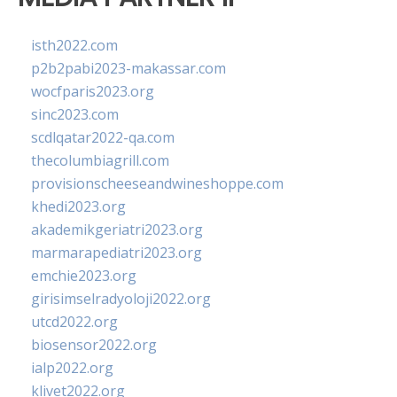
isth2022.com
p2b2pabi2023-makassar.com
wocfparis2023.org
sinc2023.com
scdlqatar2022-qa.com
thecolumbiagrill.com
provisionscheeseandwineshoppe.com
khedi2023.org
akademikgeriatri2023.org
marmarapediatri2023.org
emchie2023.org
girisimselradyoloji2022.org
utcd2022.org
biosensor2022.org
ialp2022.org
klivet2022.org