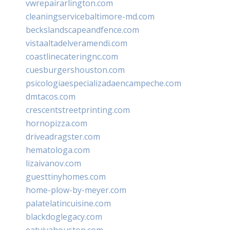
vwrepairarlington.com
cleaningservicebaltimore-md.com
beckslandscapeandfence.com
vistaaltadelveramendi.com
coastlinecateringnc.com
cuesburgershouston.com
psicologiaespecializadaencampeche.com
dmtacos.com
crescentstreetprinting.com
hornopizza.com
driveadragster.com
hematologa.com
lizaivanov.com
guesttinyhomes.com
home-plow-by-meyer.com
palatelatincuisine.com
blackdoglegacy.com
eatvivahouston.com