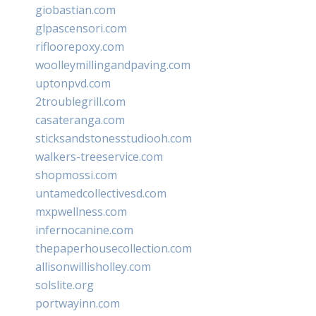
giobastian.com
glpascensori.com
rifloorepoxy.com
woolleymillingandpaving.com
uptonpvd.com
2troublegrill.com
casateranga.com
sticksandstonesstudiooh.com
walkers-treeservice.com
shopmossi.com
untamedcollectivesd.com
mxpwellness.com
infernocanine.com
thepaperhousecollection.com
allisonwillisholley.com
solslite.org
portwayinn.com