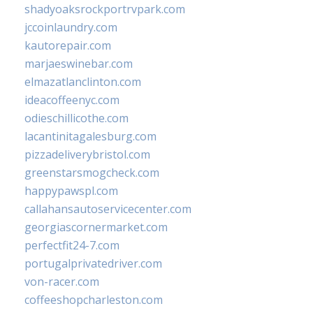
shadyoaksrockportrvpark.com
jccoinlaundry.com
kautorepair.com
marjaeswinebar.com
elmazatlanclinton.com
ideacoffeenyc.com
odieschillicothe.com
lacantinitagalesburg.com
pizzadeliverybristol.com
greenstarsmogcheck.com
happypawspl.com
callahansautoservicecenter.com
georgiascornermarket.com
perfectfit24-7.com
portugalprivatedriver.com
von-racer.com
coffeeshopcharleston.com