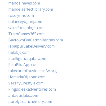
manoelneves.com
mandelaeffectlibrary.com
roselynns.com
balanceyoganj.com
salesforceblogs.com
TrainGames365.com
BaytownEvaCationRentals.com
JabalpurCakeDelivery.com
halobjd.com
intelligenceqatar.com
PikaPikaApp.com
takecareofbusinessdfw.org
HamadaOfJapan.com
VersifyLifestyle.com
kingscreekadventures.com
antaeuslabs.com
purelycleanchemdry.com