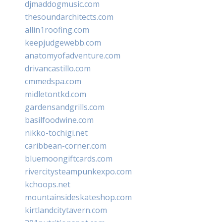
djmaddogmusic.com
thesoundarchitects.com
allin1roofing.com
keepjudgewebb.com
anatomyofadventure.com
drivancastillo.com
cmmedspa.com
midletontkd.com
gardensandgrills.com
basilfoodwine.com
nikko-tochigi.net
caribbean-corner.com
bluemoongiftcards.com
rivercitysteampunkexpo.com
kchoops.net
mountainsideskateshop.com
kirtlandcitytavern.com