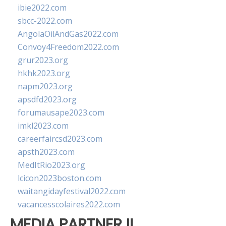
ibie2022.com
sbcc-2022.com
AngolaOilAndGas2022.com
Convoy4Freedom2022.com
grur2023.org
hkhk2023.org
napm2023.org
apsdfd2023.org
forumausape2023.com
imkl2023.com
careerfaircsd2023.com
apsth2023.com
MedItRio2023.org
lcicon2023boston.com
waitangidayfestival2022.com
vacancesscolaires2022.com
MEDIA PARTNER II