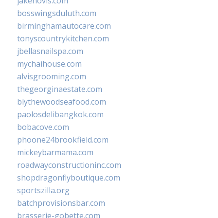
jakehovis.com
bosswingsduluth.com
birminghamautocare.com
tonyscountrykitchen.com
jbellasnailspa.com
mychaihouse.com
alvisgrooming.com
thegeorginaestate.com
blythewoodseafood.com
paolosdelibangkok.com
bobacove.com
phoone24brookfield.com
mickeybarmama.com
roadwayconstructioninc.com
shopdragonflyboutique.com
sportszilla.org
batchprovisionsbar.com
brasserie-gobette.com