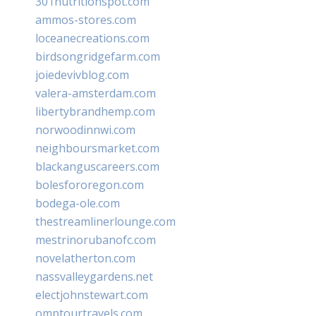
301nutritionspot.com
ammos-stores.com
loceanecreations.com
birdsongridgefarm.com
joiedevivblog.com
valera-amsterdam.com
libertybrandhemp.com
norwoodinnwi.com
neighboursmarket.com
blackanguscareers.com
bolesfororegon.com
bodega-ole.com
thestreamlinerlounge.com
mestrinorubanofc.com
novelatherton.com
nassvalleygardens.net
electjohnstewart.com
omptourtravels.com