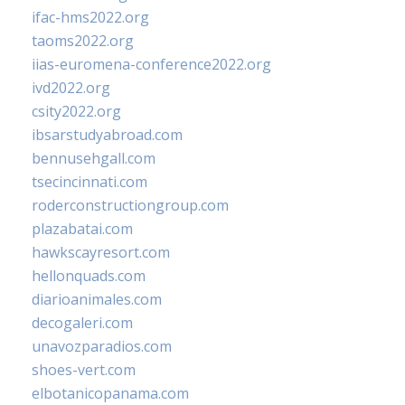
ifac-hms2022.org
taoms2022.org
iias-euromena-conference2022.org
ivd2022.org
csity2022.org
ibsarstudyabroad.com
bennusehgall.com
tsecincinnati.com
roderconstructiongroup.com
plazabatai.com
hawkscayresort.com
hellonquads.com
diarioanimales.com
decogaleri.com
unavozparadios.com
shoes-vert.com
elbotanicopanama.com