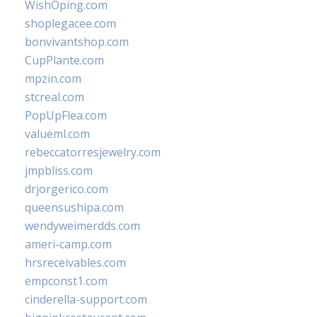
WishOping.com
shoplegacee.com
bonvivantshop.com
CupPlante.com
mpzin.com
stcreal.com
PopUpFlea.com
valueml.com
rebeccatorresjewelry.com
jmpbliss.com
drjorgerico.com
queensushipa.com
wendyweimerdds.com
ameri-camp.com
hrsreceivables.com
empconst1.com
cinderella-support.com