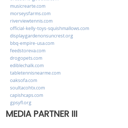
musicrearte.com
morseysfarms.com
riverviewtennis.com
official-kelly-toys-squishmallows.com
displaygardenonsuncrest.org
bbq-empire-usa.com
feedstoreva.com
drogopets.com
ediblechalk.com
tabletennisnearme.com
oaksofa.com
soultacohtx.com
capishcaps.com
gpsyfl.org
MEDIA PARTNER III