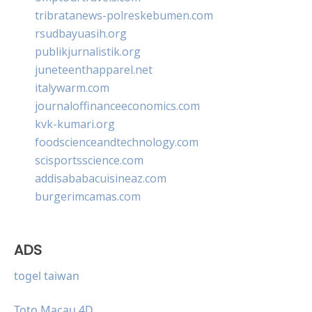
tribratanews-polreskebumen.com
rsudbayuasih.org
publikjurnalistik.org
juneteenthapparel.net
italywarm.com
journaloffinanceeconomics.com
kvk-kumari.org
foodscienceandtechnology.com
scisportsscience.com
addisababacuisineaz.com
burgerimcamas.com
ADS
togel taiwan
Toto Macau 4D