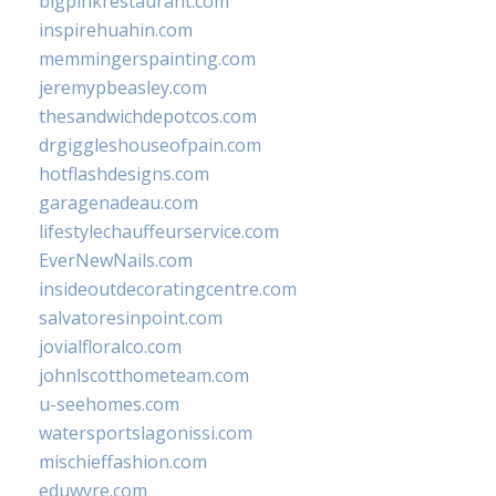
bigpinkrestaurant.com
inspirehuahin.com
memmingerspainting.com
jeremypbeasley.com
thesandwichdepotcos.com
drgiggleshouseofpain.com
hotflashdesigns.com
garagenadeau.com
lifestylechauffeurservice.com
EverNewNails.com
insideoutdecoratingcentre.com
salvatoresinpoint.com
jovialfloralco.com
johnlscotthometeam.com
u-seehomes.com
watersportslagonissi.com
mischieffashion.com
eduwyre.com