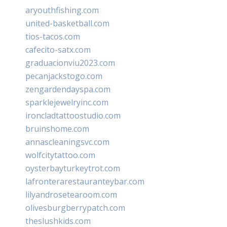
aryouthfishing.com
united-basketball.com
tios-tacos.com
cafecito-satx.com
graduacionviu2023.com
pecanjackstogo.com
zengardendayspa.com
sparklejewelryinc.com
ironcladtattoostudio.com
bruinshome.com
annascleaningsvc.com
wolfcitytattoo.com
oysterbayturkeytrot.com
lafronterarestauranteybar.com
lilyandrosetearoom.com
olivesburgberrypatch.com
theslushkids.com