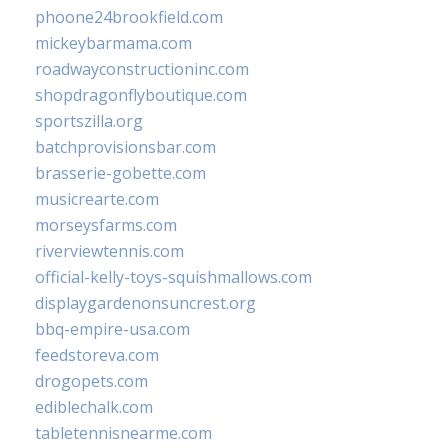
phoone24brookfield.com
mickeybarmama.com
roadwayconstructioninc.com
shopdragonflyboutique.com
sportszilla.org
batchprovisionsbar.com
brasserie-gobette.com
musicrearte.com
morseysfarms.com
riverviewtennis.com
official-kelly-toys-squishmallows.com
displaygardenonsuncrest.org
bbq-empire-usa.com
feedstoreva.com
drogopets.com
ediblechalk.com
tabletennisnearme.com