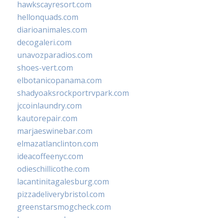
hawkscayresort.com
hellonquads.com
diarioanimales.com
decogaleri.com
unavozparadios.com
shoes-vert.com
elbotanicopanama.com
shadyoaksrockportrvpark.com
jccoinlaundry.com
kautorepair.com
marjaeswinebar.com
elmazatlanclinton.com
ideacoffeenyc.com
odieschillicothe.com
lacantinitagalesburg.com
pizzadeliverybristol.com
greenstarsmogcheck.com