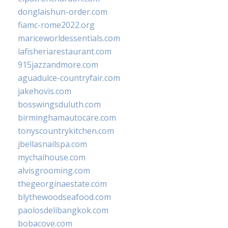
donglaishun-order.com
fiamc-rome2022.org
mariceworldessentials.com
lafisheriarestaurant.com
915jazzandmore.com
aguadulce-countryfair.com
jakehovis.com
bosswingsduluth.com
birminghamautocare.com
tonyscountrykitchen.com
jbellasnailspa.com
mychaihouse.com
alvisgrooming.com
thegeorginaestate.com
blythewoodseafood.com
paolosdelibangkok.com
bobacove.com