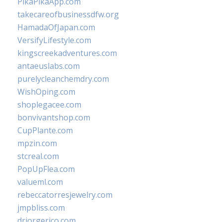
PikaPikaApp.com
takecareofbusinessdfw.org
HamadaOfJapan.com
VersifyLifestyle.com
kingscreekadventures.com
antaeuslabs.com
purelycleanchemdry.com
WishOping.com
shoplegacee.com
bonvivantshop.com
CupPlante.com
mpzin.com
stcreal.com
PopUpFlea.com
valueml.com
rebeccatorresjewelry.com
jmpbliss.com
drjorgerico.com