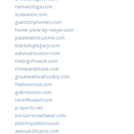
hematologa.com
lizaivanov.com
guesttinyhomes.com
home-plow-by-meyer.com
palatelatincuisine.com
blackdoglegacy.com
eatvivahouston.com
thebigshowok.com
chimeandstave.com
greatwallseafoodny.com
theloverose.com
gabriovoice.com
resinflowart.com
p-sports.net
korsairstreetwear.com
petshopallston.com
avenue26tacos.com