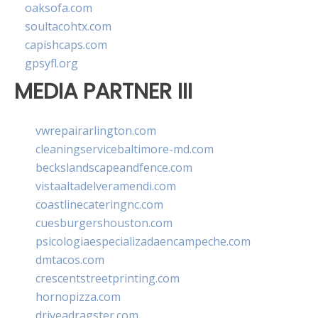
oaksofa.com
soultacohtx.com
capishcaps.com
gpsyfl.org
MEDIA PARTNER III
vwrepairarlington.com
cleaningservicebaltimore-md.com
beckslandscapeandfence.com
vistaaltadelveramendi.com
coastlinecateringnc.com
cuesburgershouston.com
psicologiaespecializadaencampeche.com
dmtacos.com
crescentstreetprinting.com
hornopizza.com
driveadragster.com