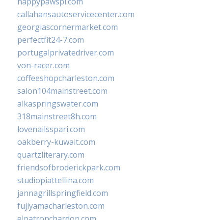
happypawspl.com
callahansautoservicecenter.com
georgiascornermarket.com
perfectfit24-7.com
portugalprivatedriver.com
von-racer.com
coffeeshopcharleston.com
salon104mainstreet.com
alkaspringswater.com
318mainstreet8h.com
lovenailsspari.com
oakberry-kuwait.com
quartzliterary.com
friendsofbroderickpark.com
studiopiattellina.com
jannagrillspringfield.com
fujiyamacharleston.com
elpatronchardon.com