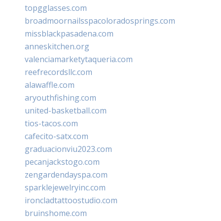
topgglasses.com
broadmoornailsspacoloradosprings.com
missblackpasadena.com
anneskitchen.org
valenciamarketytaqueria.com
reefrecordsllc.com
alawaffle.com
aryouthfishing.com
united-basketball.com
tios-tacos.com
cafecito-satx.com
graduacionviu2023.com
pecanjackstogo.com
zengardendayspa.com
sparklejewelryinc.com
ironcladtattoostudio.com
bruinshome.com