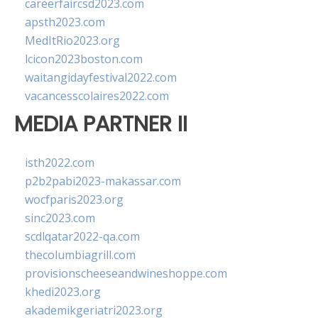
careerfaircsd2023.com
apsth2023.com
MedItRio2023.org
lcicon2023boston.com
waitangidayfestival2022.com
vacancesscolaires2022.com
MEDIA PARTNER II
isth2022.com
p2b2pabi2023-makassar.com
wocfparis2023.org
sinc2023.com
scdlqatar2022-qa.com
thecolumbiagrill.com
provisionscheeseandwineshoppe.com
khedi2023.org
akademikgeriatri2023.org