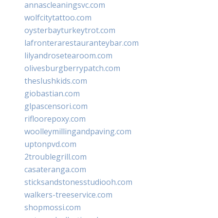
annascleaningsvc.com
wolfcitytattoo.com
oysterbayturkeytrot.com
lafronterarestauranteybar.com
lilyandrosetearoom.com
olivesburgberrypatch.com
theslushkids.com
giobastian.com
glpascensori.com
rifloorepoxy.com
woolleymillingandpaving.com
uptonpvd.com
2troublegrill.com
casateranga.com
sticksandstonesstudiooh.com
walkers-treeservice.com
shopmossi.com