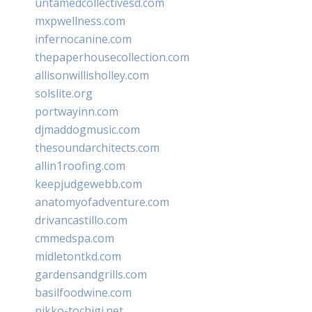
untamedcollectivesd.com
mxpwellness.com
infernocanine.com
thepaperhousecollection.com
allisonwillisholley.com
solslite.org
portwayinn.com
djmaddogmusic.com
thesoundarchitects.com
allin1roofing.com
keepjudgewebb.com
anatomyofadventure.com
drivancastillo.com
cmmedspa.com
midletontkd.com
gardensandgrills.com
basilfoodwine.com
nikko-tochigi.net