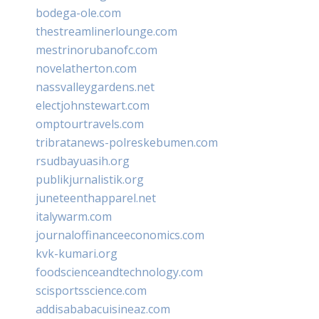
bodega-ole.com
thestreamlinerlounge.com
mestrinorubanofc.com
novelatherton.com
nassvalleygardens.net
electjohnstewart.com
omptourtravels.com
tribratanews-polreskebumen.com
rsudbayuasih.org
publikjurnalistik.org
juneteenthapparel.net
italywarm.com
journaloffinanceeconomics.com
kvk-kumari.org
foodscienceandtechnology.com
scisportsscience.com
addisababacuisineaz.com