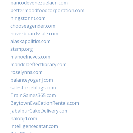
bancodevenezuelaen.com
bettermoodfoodcorporation.com
hingstonnt.com
chooseagender.com
hoverboardssale.com
alaskapolitics.com
stsmp.org
manoelneves.com
mandelaeffectlibrary.com
roselynns.com
balanceyoganj.com
salesforceblogs.com
TrainGames365.com
BaytownEvaCationRentals.com
JabalpurCakeDelivery.com
halobjd.com
intelligenceqatar.com