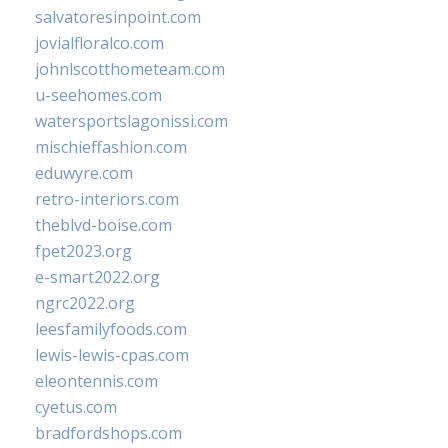
salvatoresinpoint.com
jovialfloralco.com
johnlscotthometeam.com
u-seehomes.com
watersportslagonissi.com
mischieffashion.com
eduwyre.com
retro-interiors.com
theblvd-boise.com
fpet2023.org
e-smart2022.org
ngrc2022.org
leesfamilyfoods.com
lewis-lewis-cpas.com
eleontennis.com
cyetus.com
bradfordshops.com