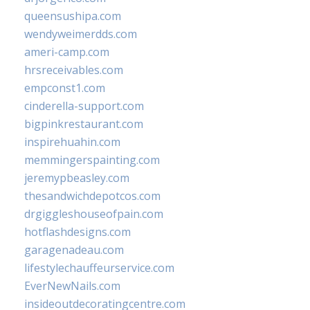
queensushipa.com
wendyweimerdds.com
ameri-camp.com
hrsreceivables.com
empconst1.com
cinderella-support.com
bigpinkrestaurant.com
inspirehuahin.com
memmingerspainting.com
jeremypbeasley.com
thesandwichdepotcos.com
drgiggleshouseofpain.com
hotflashdesigns.com
garagenadeau.com
lifestylechauffeurservice.com
EverNewNails.com
insideoutdecoratingcentre.com