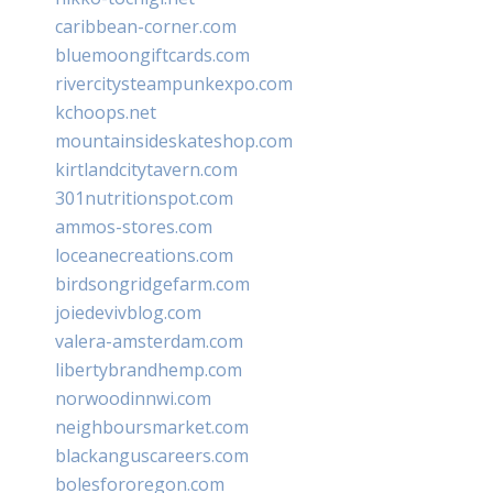
caribbean-corner.com
bluemoongiftcards.com
rivercitysteampunkexpo.com
kchoops.net
mountainsideskateshop.com
kirtlandcitytavern.com
301nutritionspot.com
ammos-stores.com
loceanecreations.com
birdsongridgefarm.com
joiedevivblog.com
valera-amsterdam.com
libertybrandhemp.com
norwoodinnwi.com
neighboursmarket.com
blackanguscareers.com
bolesfororegon.com