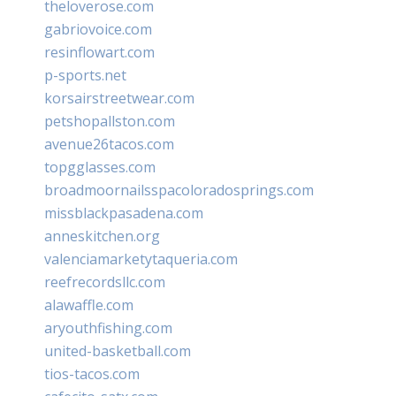
theloverose.com
gabriovoice.com
resinflowart.com
p-sports.net
korsairstreetwear.com
petshopallston.com
avenue26tacos.com
topgglasses.com
broadmoornailsspacoloradosprings.com
missblackpasadena.com
anneskitchen.org
valenciamarketytaqueria.com
reefrecordsllc.com
alawaffle.com
aryouthfishing.com
united-basketball.com
tios-tacos.com