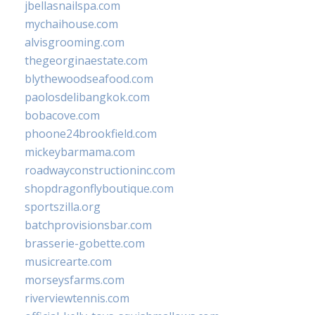
jbellasnailspa.com
mychaihouse.com
alvisgrooming.com
thegeorginaestate.com
blythewoodseafood.com
paolosdelibangkok.com
bobacove.com
phoone24brookfield.com
mickeybarmama.com
roadwayconstructioninc.com
shopdragonflyboutique.com
sportszilla.org
batchprovisionsbar.com
brasserie-gobette.com
musicrearte.com
morseysfarms.com
riverviewtennis.com