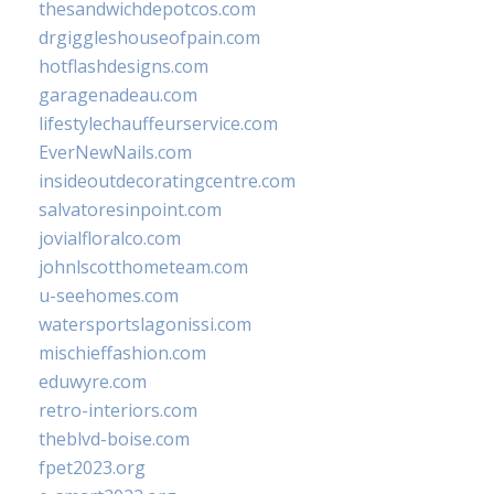
thesandwichdepotcos.com
drgiggleshouseofpain.com
hotflashdesigns.com
garagenadeau.com
lifestylechauffeurservice.com
EverNewNails.com
insideoutdecoratingcentre.com
salvatoresinpoint.com
jovialfloralco.com
johnlscotthometeam.com
u-seehomes.com
watersportslagonissi.com
mischieffashion.com
eduwyre.com
retro-interiors.com
theblvd-boise.com
fpet2023.org