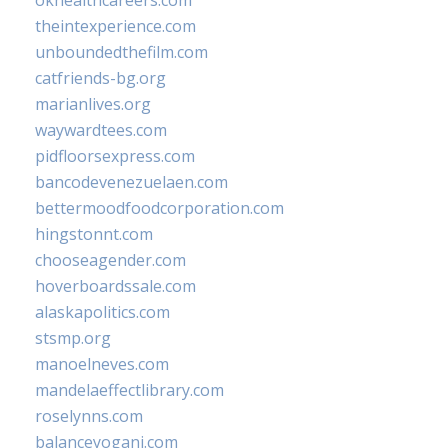
okhealthcareers.com
theintexperience.com
unboundedthefilm.com
catfriends-bg.org
marianlives.org
waywardtees.com
pidfloorsexpress.com
bancodevenezuelaen.com
bettermoodfoodcorporation.com
hingstonnt.com
chooseagender.com
hoverboardssale.com
alaskapolitics.com
stsmp.org
manoelneves.com
mandelaeffectlibrary.com
roselynns.com
balanceyoganj.com