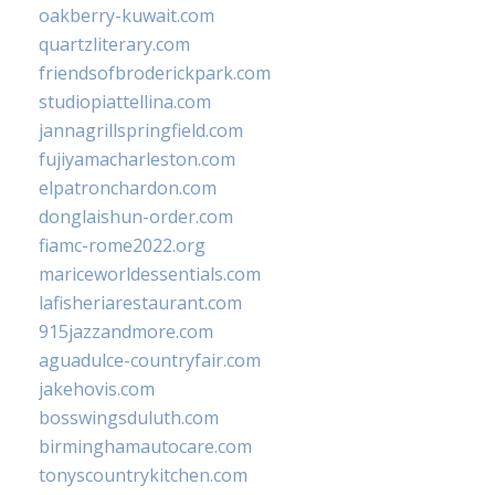
oakberry-kuwait.com
quartzliterary.com
friendsofbroderickpark.com
studiopiattellina.com
jannagrillspringfield.com
fujiyamacharleston.com
elpatronchardon.com
donglaishun-order.com
fiamc-rome2022.org
mariceworldessentials.com
lafisheriarestaurant.com
915jazzandmore.com
aguadulce-countryfair.com
jakehovis.com
bosswingsduluth.com
birminghamautocare.com
tonyscountrykitchen.com