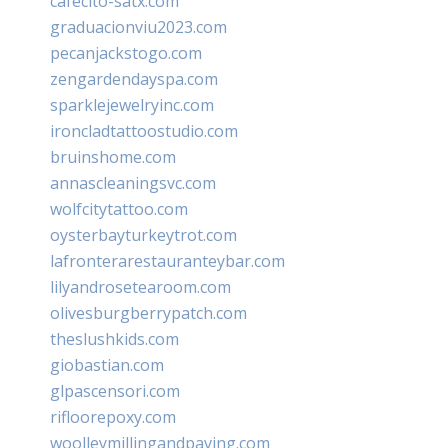
cafecito-satx.com
graduacionviu2023.com
pecanjackstogo.com
zengardendayspa.com
sparklejewelryinc.com
ironcladtattoostudio.com
bruinshome.com
annascleaningsvc.com
wolfcitytattoo.com
oysterbayturkeytrot.com
lafronterarestauranteybar.com
lilyandrosetearoom.com
olivesburgberrypatch.com
theslushkids.com
giobastian.com
glpascensori.com
rifloorepoxy.com
woolleymillingandpaving.com