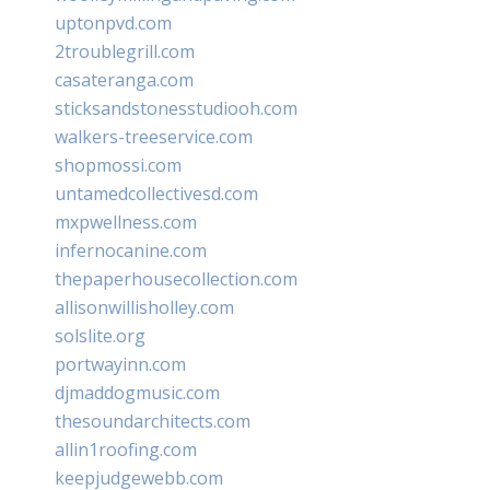
uptonpvd.com
2troublegrill.com
casateranga.com
sticksandstonesstudiooh.com
walkers-treeservice.com
shopmossi.com
untamedcollectivesd.com
mxpwellness.com
infernocanine.com
thepaperhousecollection.com
allisonwillisholley.com
solslite.org
portwayinn.com
djmaddogmusic.com
thesoundarchitects.com
allin1roofing.com
keepjudgewebb.com