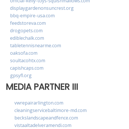
official-kelly-toys-squishmallows.com
displaygardenonsuncrest.org
bbq-empire-usa.com
feedstoreva.com
drogopets.com
ediblechalk.com
tabletennisnearme.com
oaksofa.com
soultacohtx.com
capishcaps.com
gpsyfl.org
MEDIA PARTNER III
vwrepairarlington.com
cleaningservicebaltimore-md.com
beckslandscapeandfence.com
vistaaltadelveramendi.com