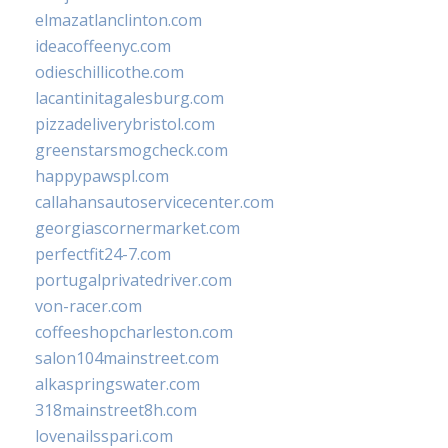
elmazatlanclinton.com
ideacoffeenyc.com
odieschillicothe.com
lacantinitagalesburg.com
pizzadeliverybristol.com
greenstarsmogcheck.com
happypawspl.com
callahansautoservicecenter.com
georgiascornermarket.com
perfectfit24-7.com
portugalprivatedriver.com
von-racer.com
coffeeshopcharleston.com
salon104mainstreet.com
alkaspringswater.com
318mainstreet8h.com
lovenailsspari.com