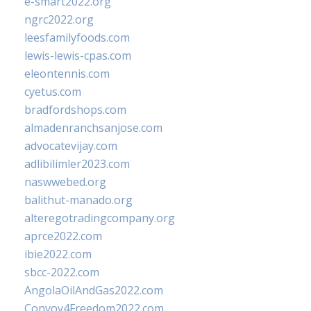
e-smart2022.org
ngrc2022.org
leesfamilyfoods.com
lewis-lewis-cpas.com
eleontennis.com
cyetus.com
bradfordshops.com
almadenranchsanjose.com
advocatevijay.com
adlibilimler2023.com
naswwebed.org
balithut-manado.org
alteregotradingcompany.org
aprce2022.com
ibie2022.com
sbcc-2022.com
AngolaOilAndGas2022.com
Convoy4Freedom2022.com