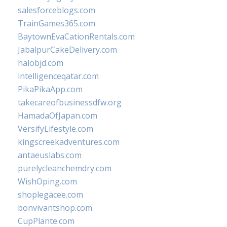
salesforceblogs.com
TrainGames365.com
BaytownEvaCationRentals.com
JabalpurCakeDelivery.com
halobjd.com
intelligenceqatar.com
PikaPikaApp.com
takecareofbusinessdfw.org
HamadaOfJapan.com
VersifyLifestyle.com
kingscreekadventures.com
antaeuslabs.com
purelycleanchemdry.com
WishOping.com
shoplegacee.com
bonvivantshop.com
CupPlante.com