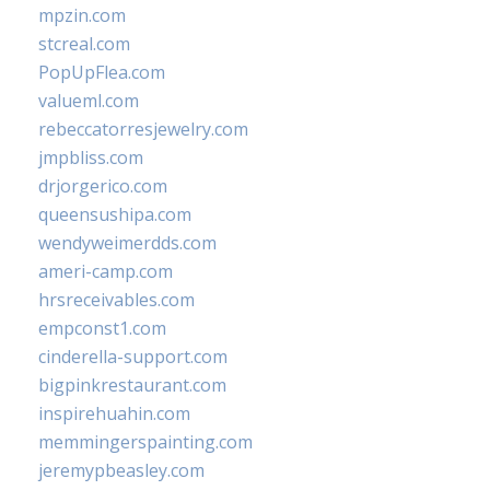
mpzin.com
stcreal.com
PopUpFlea.com
valueml.com
rebeccatorresjewelry.com
jmpbliss.com
drjorgerico.com
queensushipa.com
wendyweimerdds.com
ameri-camp.com
hrsreceivables.com
empconst1.com
cinderella-support.com
bigpinkrestaurant.com
inspirehuahin.com
memmingerspainting.com
jeremypbeasley.com