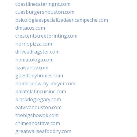
coastlinecateringnc.com
cuesburgershouston.com
psicologiaespecializadaencampeche.com
dmtacos.com
crescentstreetprinting.com
hornopizza.com
driveadragster.com
hematologa.com
lizaivanov.com
guesttinyhomes.com
home-plow-by-meyer.com
palatelatincuisine.com
blackdoglegacy.com
eatvivahouston.com
thebigshowok.com
chimeandstave.com
greatwallseafoodny.com