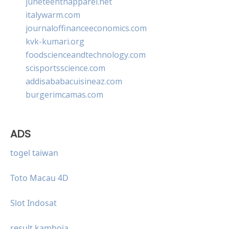
juneteenthapparel.net
italywarm.com
journaloffinanceeconomics.com
kvk-kumari.org
foodscienceandtechnology.com
scisportsscience.com
addisababacuisineaz.com
burgerimcamas.com
ADS
togel taiwan
Toto Macau 4D
Slot Indosat
result kamboja