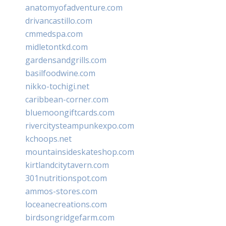
anatomyofadventure.com
drivancastillo.com
cmmedspa.com
midletontkd.com
gardensandgrills.com
basilfoodwine.com
nikko-tochigi.net
caribbean-corner.com
bluemoongiftcards.com
rivercitysteampunkexpo.com
kchoops.net
mountainsideskateshop.com
kirtlandcitytavern.com
301nutritionspot.com
ammos-stores.com
loceanecreations.com
birdsongridgefarm.com