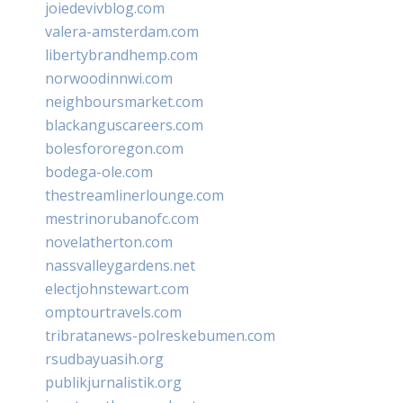
joiedevivblog.com
valera-amsterdam.com
libertybrandhemp.com
norwoodinnwi.com
neighboursmarket.com
blackanguscareers.com
bolesfororegon.com
bodega-ole.com
thestreamlinerlounge.com
mestrinorubanofc.com
novelatherton.com
nassvalleygardens.net
electjohnstewart.com
omptourtravels.com
tribratanews-polreskebumen.com
rsudbayuasih.org
publikjurnalistik.org