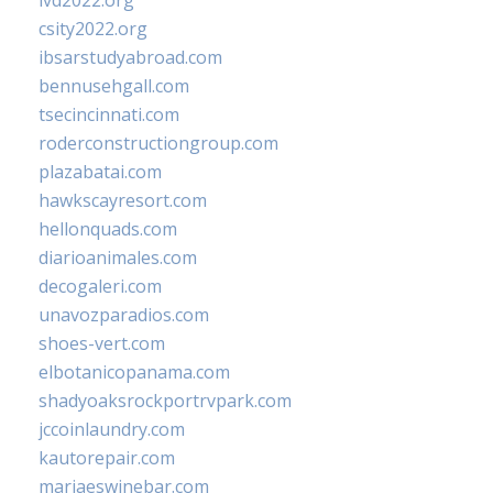
ivd2022.org
csity2022.org
ibsarstudyabroad.com
bennusehgall.com
tsecincinnati.com
roderconstructiongroup.com
plazabatai.com
hawkscayresort.com
hellonquads.com
diarioanimales.com
decogaleri.com
unavozparadios.com
shoes-vert.com
elbotanicopanama.com
shadyoaksrockportrvpark.com
jccoinlaundry.com
kautorepair.com
marjaeswinebar.com