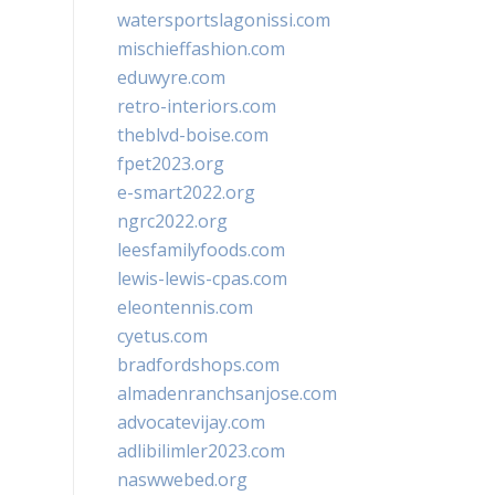
watersportslagonissi.com
mischieffashion.com
eduwyre.com
retro-interiors.com
theblvd-boise.com
fpet2023.org
e-smart2022.org
ngrc2022.org
leesfamilyfoods.com
lewis-lewis-cpas.com
eleontennis.com
cyetus.com
bradfordshops.com
almadenranchsanjose.com
advocatevijay.com
adlibilimler2023.com
naswwebed.org