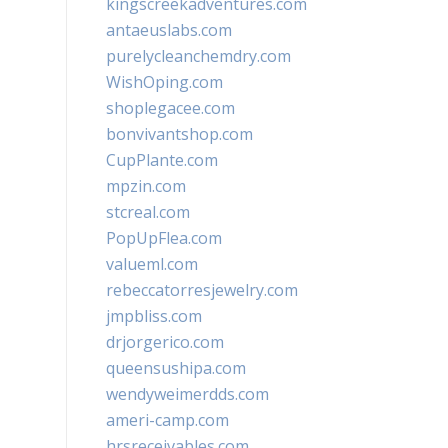
kingscreekadventures.com
antaeuslabs.com
purelycleanchemdry.com
WishOping.com
shoplegacee.com
bonvivantshop.com
CupPlante.com
mpzin.com
stcreal.com
PopUpFlea.com
valueml.com
rebeccatorresjewelry.com
jmpbliss.com
drjorgerico.com
queensushipa.com
wendyweimerdds.com
ameri-camp.com
hrsreceivables.com