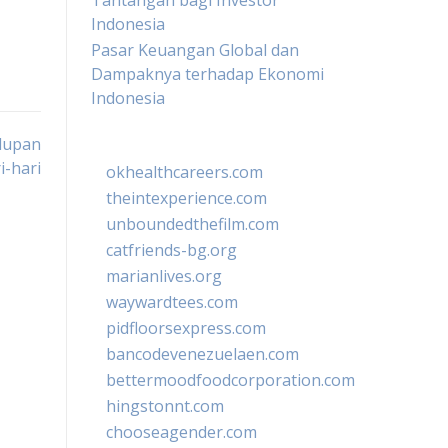
Tantangan bagi Investor
Indonesia
Pasar Keuangan Global dan
Dampaknya terhadap Ekonomi
Indonesia
idupan
i-hari
okhealthcareers.com
theintexperience.com
unboundedthefilm.com
catfriends-bg.org
marianlives.org
waywardtees.com
pidfloorsexpress.com
bancodevenezuelaen.com
bettermoodfoodcorporation.com
hingstonnt.com
chooseagender.com