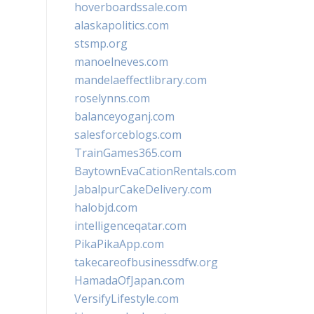
hoverboardssale.com
alaskapolitics.com
stsmp.org
manoelneves.com
mandelaeffectlibrary.com
roselynns.com
balanceyoganj.com
salesforceblogs.com
TrainGames365.com
BaytownEvaCationRentals.com
JabalpurCakeDelivery.com
halobjd.com
intelligenceqatar.com
PikaPikaApp.com
takecareofbusinessdfw.org
HamadaOfJapan.com
VersifyLifestyle.com