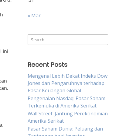
akro.
31
ih
« Mar
Search
for:
 ini
Recent Posts
Mengenal Lebih Dekat Indeks Dow
kan
Jones dan Pengaruhnya terhadap
tan.
Pasar Keuangan Global
Pengenalan Nasdaq: Pasar Saham
Terkemuka di Amerika Serikat
Wall Street: Jantung Perekonomian
,
Amerika Serikat
a.
Pasar Saham Dunia: Peluang dan