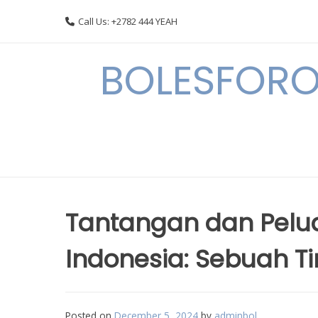
Skip
Call Us: +2782 444 YEAH
to
content
BOLESFORO
Tantangan dan Pelu
Indonesia: Sebuah 
Posted on
December 5, 2024
by
adminbol