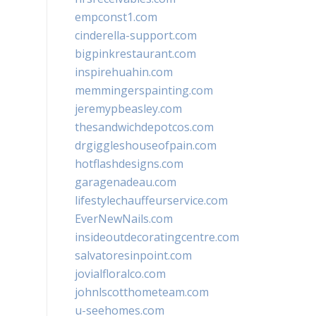
empconst1.com
cinderella-support.com
bigpinkrestaurant.com
inspirehuahin.com
memmingerspainting.com
jeremypbeasley.com
thesandwichdepotcos.com
drgiggleshouseofpain.com
hotflashdesigns.com
garagenadeau.com
lifestylechauffeurservice.com
EverNewNails.com
insideoutdecoratingcentre.com
salvatoresinpoint.com
jovialfloralco.com
johnlscotthometeam.com
u-seehomes.com