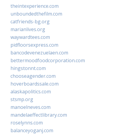
theintexperience.com
unboundedthefilm.com
catfriends-bg.org
marianlives.org
waywardtees.com
pidfloorsexpress.com
bancodevenezuelaen.com
bettermoodfoodcorporation.com
hingstonnt.com
chooseagender.com
hoverboardssale.com
alaskapolitics.com
stsmp.org
manoelneves.com
mandelaeffectlibrary.com
roselynns.com
balanceyoganj.com