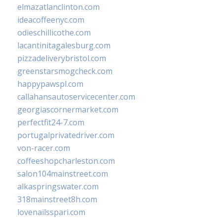
elmazatlanclinton.com
ideacoffeenyc.com
odieschillicothe.com
lacantinitagalesburg.com
pizzadeliverybristol.com
greenstarsmogcheck.com
happypawspl.com
callahansautoservicecenter.com
georgiascornermarket.com
perfectfit24-7.com
portugalprivatedriver.com
von-racer.com
coffeeshopcharleston.com
salon104mainstreet.com
alkaspringswater.com
318mainstreet8h.com
lovenailsspari.com