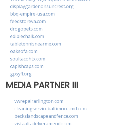
displaygardenonsuncrest.org
bbq-empire-usa.com
feedstoreva.com
drogopets.com
ediblechalk.com
tabletennisnearme.com
oaksofa.com
soultacohtx.com
capishcaps.com
gpsyfl.org
MEDIA PARTNER III
vwrepairarlington.com
cleaningservicebaltimore-md.com
beckslandscapeandfence.com
vistaaltadelveramendi.com