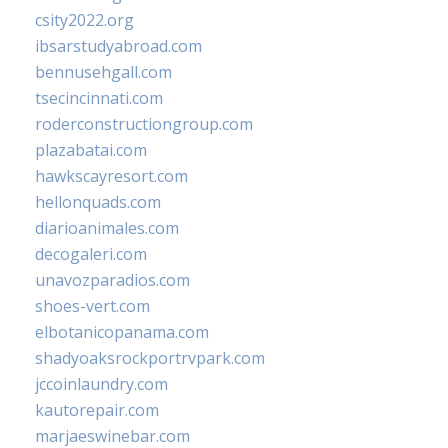
csity2022.org
ibsarstudyabroad.com
bennusehgall.com
tsecincinnati.com
roderconstructiongroup.com
plazabatai.com
hawkscayresort.com
hellonquads.com
diarioanimales.com
decogaleri.com
unavozparadios.com
shoes-vert.com
elbotanicopanama.com
shadyoaksrockportrvpark.com
jccoinlaundry.com
kautorepair.com
marjaeswinebar.com