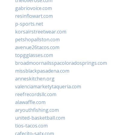
theloverose.com
gabriovoice.com
resinflowart.com
p-sports.net
korsairstreetwear.com
petshopallston.com
avenue26tacos.com
topgglasses.com
broadmoornailsspacoloradosprings.com
missblackpasadena.com
anneskitchen.org
valenciamarketytaqueria.com
reefrecordsllc.com
alawaffle.com
aryouthfishing.com
united-basketball.com
tios-tacos.com
cafecito-satx.com