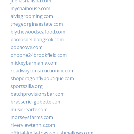
jbellasnailspa.com
mychaihouse.com
alvisgrooming.com
thegeorginaestate.com
blythewoodseafood.com
paolosdelibangkok.com
bobacove.com
phoone24brookfield.com
mickeybarmama.com
roadwayconstructioninc.com
shopdragonflyboutique.com
sportszilla.org
batchprovisionsbar.com
brasserie-gobette.com
musicrearte.com
morseysfarms.com
riverviewtennis.com
official-kelly-toys-squishmallows.com