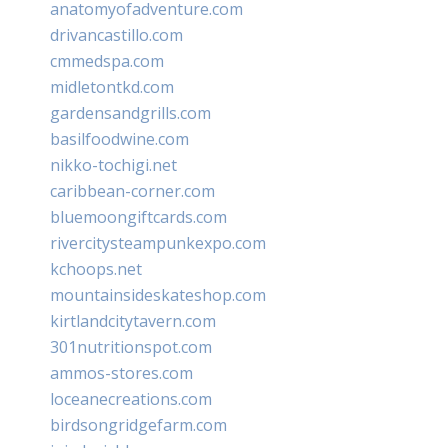
anatomyofadventure.com
drivancastillo.com
cmmedspa.com
midletontkd.com
gardensandgrills.com
basilfoodwine.com
nikko-tochigi.net
caribbean-corner.com
bluemoongiftcards.com
rivercitysteampunkexpo.com
kchoops.net
mountainsideskateshop.com
kirtlandcitytavern.com
301nutritionspot.com
ammos-stores.com
loceanecreations.com
birdsongridgefarm.com