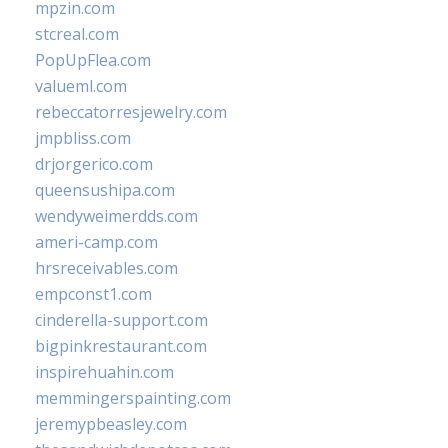
mpzin.com
stcreal.com
PopUpFlea.com
valueml.com
rebeccatorresjewelry.com
jmpbliss.com
drjorgerico.com
queensushipa.com
wendyweimerdds.com
ameri-camp.com
hrsreceivables.com
empconst1.com
cinderella-support.com
bigpinkrestaurant.com
inspirehuahin.com
memmingerspainting.com
jeremypbeasley.com