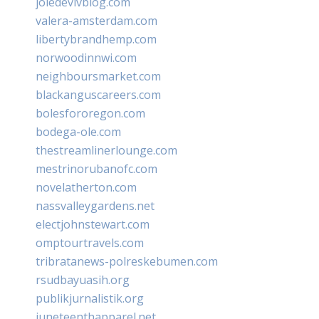
joiedevivblog.com
valera-amsterdam.com
libertybrandhemp.com
norwoodinnwi.com
neighboursmarket.com
blackanguscareers.com
bolesfororegon.com
bodega-ole.com
thestreamlinerlounge.com
mestrinorubanofc.com
novelatherton.com
nassvalleygardens.net
electjohnstewart.com
omptourtravels.com
tribratanews-polreskebumen.com
rsudbayuasih.org
publikjurnalistik.org
juneteenthapparel.net