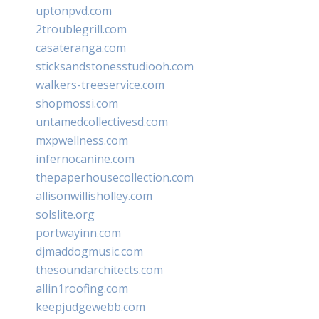
uptonpvd.com
2troublegrill.com
casateranga.com
sticksandstonesstudiooh.com
walkers-treeservice.com
shopmossi.com
untamedcollectivesd.com
mxpwellness.com
infernocanine.com
thepaperhousecollection.com
allisonwillisholley.com
solslite.org
portwayinn.com
djmaddogmusic.com
thesoundarchitects.com
allin1roofing.com
keepjudgewebb.com