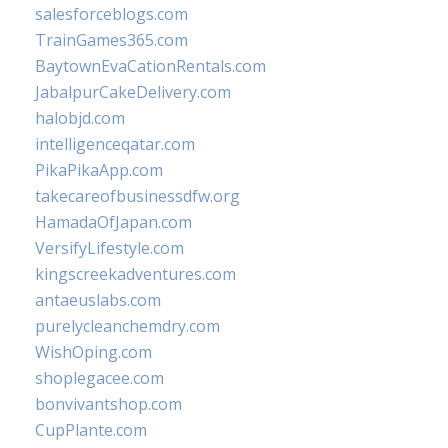
salesforceblogs.com
TrainGames365.com
BaytownEvaCationRentals.com
JabalpurCakeDelivery.com
halobjd.com
intelligenceqatar.com
PikaPikaApp.com
takecareofbusinessdfw.org
HamadaOfJapan.com
VersifyLifestyle.com
kingscreekadventures.com
antaeuslabs.com
purelycleanchemdry.com
WishOping.com
shoplegacee.com
bonvivantshop.com
CupPlante.com