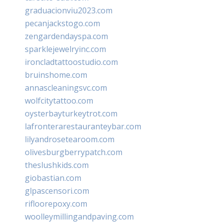
graduacionviu2023.com
pecanjackstogo.com
zengardendayspa.com
sparklejewelryinc.com
ironcladtattoostudio.com
bruinshome.com
annascleaningsvc.com
wolfcitytattoo.com
oysterbayturkeytrot.com
lafronterarestauranteybar.com
lilyandrosetearoom.com
olivesburgberrypatch.com
theslushkids.com
giobastian.com
glpascensori.com
rifloorepoxy.com
woolleymillingandpaving.com