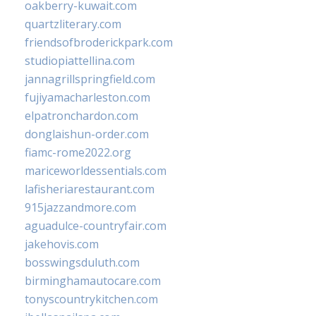
oakberry-kuwait.com
quartzliterary.com
friendsofbroderickpark.com
studiopiattellina.com
jannagrillspringfield.com
fujiyamacharleston.com
elpatronchardon.com
donglaishun-order.com
fiamc-rome2022.org
mariceworldessentials.com
lafisheriarestaurant.com
915jazzandmore.com
aguadulce-countryfair.com
jakehovis.com
bosswingsduluth.com
birminghamautocare.com
tonyscountrykitchen.com