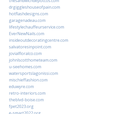
thesandwichdepotcos.com
drgiggleshouseofpain.com
hotflashdesigns.com
garagenadeau.com
lifestylechauffeurservice.com
EverNewNails.com
insideoutdecoratingcentre.com
salvatoresinpoint.com
jovialfloralco.com
johnlscotthometeam.com
u-seehomes.com
watersportslagonissi.com
mischieffashion.com
eduwyre.com
retro-interiors.com
theblvd-boise.com
fpet2023.org
e-smart2022.org