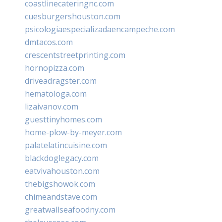
coastlinecateringnc.com
cuesburgershouston.com
psicologiaespecializadaencampeche.com
dmtacos.com
crescentstreetprinting.com
hornopizza.com
driveadragster.com
hematologa.com
lizaivanov.com
guesttinyhomes.com
home-plow-by-meyer.com
palatelatincuisine.com
blackdoglegacy.com
eatvivahouston.com
thebigshowok.com
chimeandstave.com
greatwallseafoodny.com