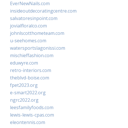
EverNewNails.com
insideoutdecoratingcentre.com
salvatoresinpoint.com
jovialfloralco.com
johnlscotthometeam.com
u-seehomes.com
watersportslagonissi.com
mischieffashion.com
eduwyre.com
retro-interiors.com
theblvd-boise.com
fpet2023.org
e-smart2022.org
ngrc2022.org
leesfamilyfoods.com
lewis-lewis-cpas.com
eleontennis.com