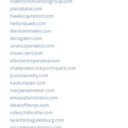
roderconstructiongroup.com
plazabatai.com
hawkscayresort.com
hellonquads.com
diarioanimales.com
decogaleri.com
unavozparadios.com
shoes-vert.com
elbotanicopanama.com
shadyoaksrockportrvpark.com
jccoinlaundry.com
kautorepair.com
marjaeswinebar.com
elmazatlanclinton.com
ideacoffeenyc.com
odieschillicothe.com
lacantinitagalesburg.com
pizzadeliverybristol.com