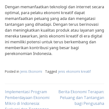
Dengan memanfaatkan teknologi dan internet secara
optimal, para pelaku ekonomi kreatif dapat
memanfaatkan peluang yang ada dan mengatasi
tantangan yang dihadapi. Dengan terus berinovasi
dan meningkatkan kualitas produk atau layanan yang
mereka tawarkan, jenis ekonomi kreatif di era digital
ini memiliki potensi untuk terus berkembang dan
memberikan kontribusi yang besar bagi
perekonomian Indonesia.
Posted in
Jenis Ekonomi
Tagged
jenis ekonomi kreatif
Post
Implementasi Program
Berita Ekonomi Terapan:
Pemberdayaan Ekonomi
Peluang dan Tantangan
Mikro di Indonesia:
bagi Pengusaha
navigation