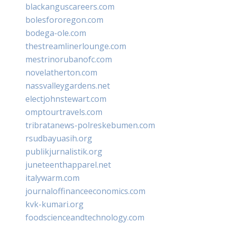
blackanguscareers.com
bolesfororegon.com
bodega-ole.com
thestreamlinerlounge.com
mestrinorubanofc.com
novelatherton.com
nassvalleygardens.net
electjohnstewart.com
omptourtravels.com
tribratanews-polreskebumen.com
rsudbayuasih.org
publikjurnalistik.org
juneteenthapparel.net
italywarm.com
journaloffinanceeconomics.com
kvk-kumari.org
foodscienceandtechnology.com