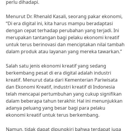
perlu dihadapi.
Menurut Dr. Rhenald Kasali, seorang pakar ekonomi,
“Di era digital ini, kita harus mampu beradaptasi
dengan cepat terhadap perubahan yang terjadi. Ini
merupakan tantangan bagi pelaku ekonomi kreatif
untuk terus berinovasi dan menciptakan nilai tambah
dalam produk atau layanan yang mereka tawarkan.”
Salah satu jenis ekonomi kreatif yang sedang
berkembang pesat di era digital adalah industri
kreatif. Menurut data dari Kementerian Pariwisata
dan Ekonomi Kreatif, industri kreatif di Indonesia
telah mencapai pertumbuhan yang cukup signifikan
dalam beberapa tahun terakhir. Hal ini menunjukkan
adanya peluang yang besar bagi para pelaku
ekonomi kreatif untuk terus berkembang.
Namun, tidak dapat dipungkiri bahwa terdapat juga