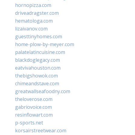
hornopizza.com
driveadragster.com
hematologa.com
lizaivanov.com
guesttinyhomes.com
home-plow-by-meyer.com
palatelatincuisine.com
blackdoglegacy.com
eatvivahouston.com
thebigshowok.com
chimeandstave.com
greatwallseafoodny.com
theloverose.com
gabriovoice.com
resinflowart.com
p-sports.net
korsairstreetwear.com