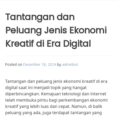
Tantangan dan
Peluang Jenis Ekonomi
Kreatif di Era Digital
Posted on
December 18, 2024
by
adminbol
Tantangan dan peluang jenis ekonomi kreatif di era
digital saat ini menjadi topik yang hangat
diperbincangkan. Kemajuan teknologi dan internet
telah membuka pintu bagi perkembangan ekonomi
kreatif yang lebih luas dan cepat. Namun, di balik
peluang yang ada, juga terdapat tantangan yang