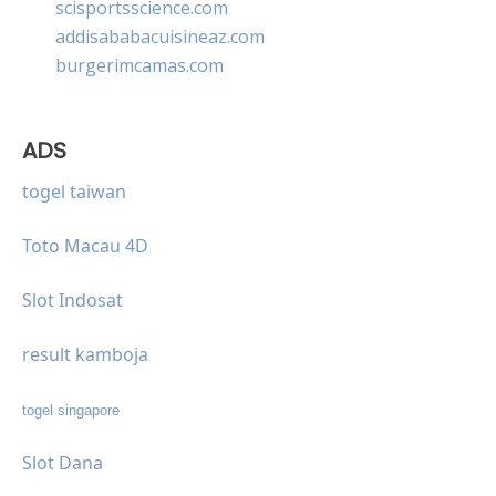
scisportsscience.com
addisababacuisineaz.com
burgerimcamas.com
ADS
togel taiwan
Toto Macau 4D
Slot Indosat
result kamboja
togel singapore
Slot Dana