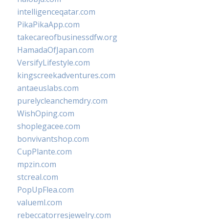
intelligenceqatar.com
PikaPikaApp.com
takecareofbusinessdfw.org
HamadaOfJapan.com
VersifyLifestyle.com
kingscreekadventures.com
antaeuslabs.com
purelycleanchemdry.com
WishOping.com
shoplegacee.com
bonvivantshop.com
CupPlante.com
mpzin.com
stcreal.com
PopUpFlea.com
valueml.com
rebeccatorresjewelry.com