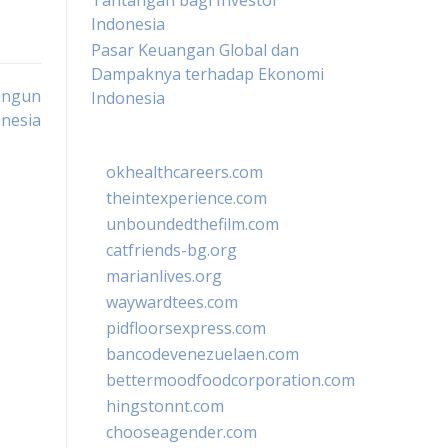
Tantangan bagi Investor
Indonesia
Pasar Keuangan Global dan
Dampaknya terhadap Ekonomi
angun
Indonesia
nesia
okhealthcareers.com
theintexperience.com
unboundedthefilm.com
catfriends-bg.org
marianlives.org
waywardtees.com
pidfloorsexpress.com
bancodevenezuelaen.com
bettermoodfoodcorporation.com
hingstonnt.com
chooseagender.com