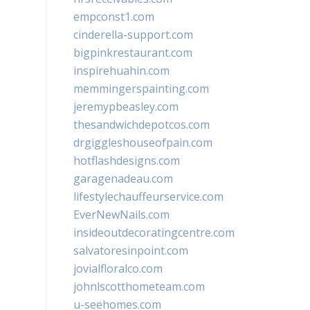
empconst1.com
cinderella-support.com
bigpinkrestaurant.com
inspirehuahin.com
memmingerspainting.com
jeremypbeasley.com
thesandwichdepotcos.com
drgiggleshouseofpain.com
hotflashdesigns.com
garagenadeau.com
lifestylechauffeurservice.com
EverNewNails.com
insideoutdecoratingcentre.com
salvatoresinpoint.com
jovialfloralco.com
johnlscotthometeam.com
u-seehomes.com