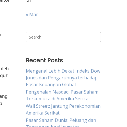
ektor
31
« Mar
i
a
Search
for:
Recent Posts
oleh
Mengenal Lebih Dekat Indeks Dow
gguh
Jones dan Pengaruhnya terhadap
Pasar Keuangan Global
Pengenalan Nasdaq: Pasar Saham
uang
Terkemuka di Amerika Serikat
us
Wall Street: Jantung Perekonomian
Amerika Serikat
Pasar Saham Dunia: Peluang dan