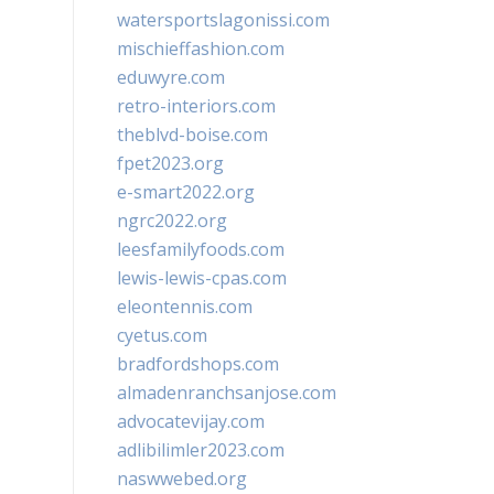
watersportslagonissi.com
mischieffashion.com
eduwyre.com
retro-interiors.com
theblvd-boise.com
fpet2023.org
e-smart2022.org
ngrc2022.org
leesfamilyfoods.com
lewis-lewis-cpas.com
eleontennis.com
cyetus.com
bradfordshops.com
almadenranchsanjose.com
advocatevijay.com
adlibilimler2023.com
naswwebed.org