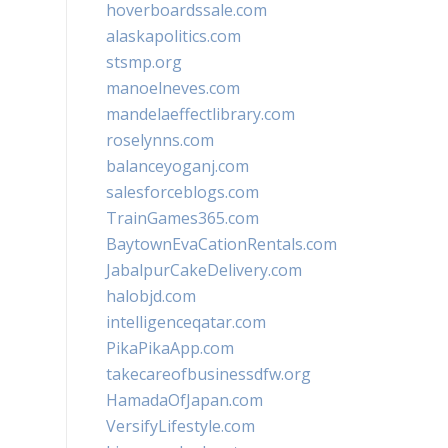
hoverboardssale.com
alaskapolitics.com
stsmp.org
manoelneves.com
mandelaeffectlibrary.com
roselynns.com
balanceyoganj.com
salesforceblogs.com
TrainGames365.com
BaytownEvaCationRentals.com
JabalpurCakeDelivery.com
halobjd.com
intelligenceqatar.com
PikaPikaApp.com
takecareofbusinessdfw.org
HamadaOfJapan.com
VersifyLifestyle.com