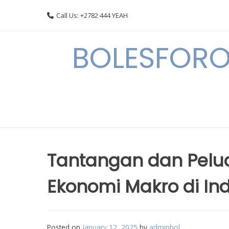
Skip
Call Us: +2782 444 YEAH
to
content
BOLESFORO
Tantangan dan Pel
Ekonomi Makro di In
Posted on
January 12, 2025
by
adminbol