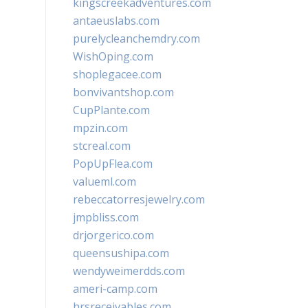
kingscreekadventures.com
antaeuslabs.com
purelycleanchemdry.com
WishOping.com
shoplegacee.com
bonvivantshop.com
CupPlante.com
mpzin.com
stcreal.com
PopUpFlea.com
valueml.com
rebeccatorresjewelry.com
jmpbliss.com
drjorgerico.com
queensushipa.com
wendyweimerdds.com
ameri-camp.com
hrsreceivables.com