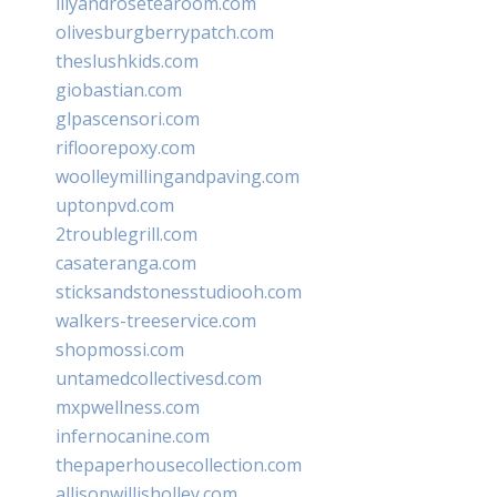
lilyandrosetearoom.com
olivesburgberrypatch.com
theslushkids.com
giobastian.com
glpascensori.com
rifloorepoxy.com
woolleymillingandpaving.com
uptonpvd.com
2troublegrill.com
casateranga.com
sticksandstonesstudiooh.com
walkers-treeservice.com
shopmossi.com
untamedcollectivesd.com
mxpwellness.com
infernocanine.com
thepaperhousecollection.com
allisonwillisholley.com