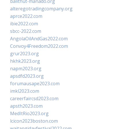
balithut-manado.org
alteregotradingcompany.org
aprce2022.com
ibie2022.com
sbcc-2022.com
AngolaOilAndGas2022.com
Convoy4Freedom2022.com
grur2023.org
hkhk2023.org
napm2023.org
apsdfd2023.org
forumausape2023.com
imkl2023.com
careerfaircsd2023.com
apsth2023.com
MedItRio2023.org
lcicon2023boston.com
waitangidayfestival2022.com