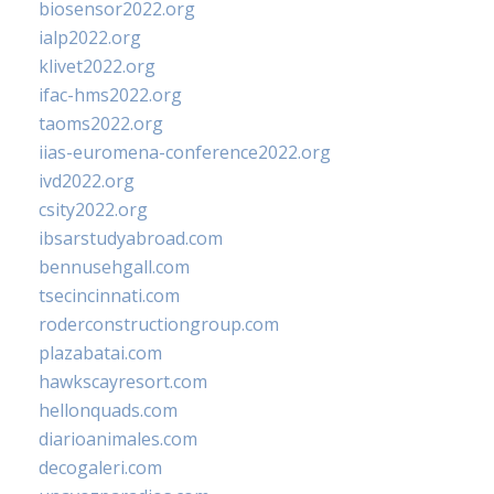
biosensor2022.org
ialp2022.org
klivet2022.org
ifac-hms2022.org
taoms2022.org
iias-euromena-conference2022.org
ivd2022.org
csity2022.org
ibsarstudyabroad.com
bennusehgall.com
tsecincinnati.com
roderconstructiongroup.com
plazabatai.com
hawkscayresort.com
hellonquads.com
diarioanimales.com
decogaleri.com