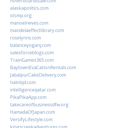
hoverboardssale.com
alaskapolitics.com
stsmp.org
manoelneves.com
mandelaeffectlibrary.com
roselynns.com
balanceyoganj.com
salesforceblogs.com
TrainGames365.com
BaytownEvaCationRentals.com
JabalpurCakeDelivery.com
halobjd.com
intelligenceqatar.com
PikaPikaApp.com
takecareofbusinessdfw.org
HamadaOfJapan.com
VersifyLifestyle.com
kingscreekadventures.com