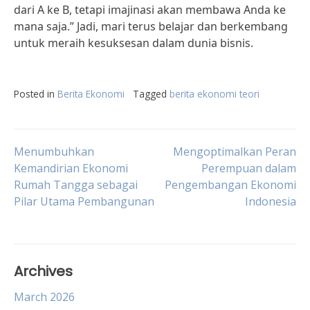
dari A ke B, tetapi imajinasi akan membawa Anda ke
mana saja.” Jadi, mari terus belajar dan berkembang
untuk meraih kesuksesan dalam dunia bisnis.
Posted in
Berita Ekonomi
Tagged
berita ekonomi teori
Post
Menumbuhkan
Mengoptimalkan Peran
Kemandirian Ekonomi
Perempuan dalam
Rumah Tangga sebagai
Pengembangan Ekonomi
navigation
Pilar Utama Pembangunan
Indonesia
Archives
March 2026