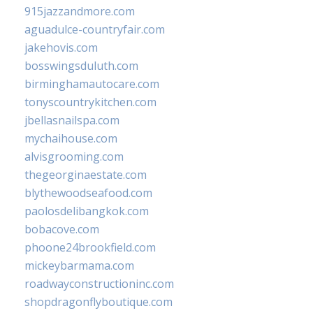
915jazzandmore.com
aguadulce-countryfair.com
jakehovis.com
bosswingsduluth.com
birminghamautocare.com
tonyscountrykitchen.com
jbellasnailspa.com
mychaihouse.com
alvisgrooming.com
thegeorginaestate.com
blythewoodseafood.com
paolosdelibangkok.com
bobacove.com
phoone24brookfield.com
mickeybarmama.com
roadwayconstructioninc.com
shopdragonflyboutique.com