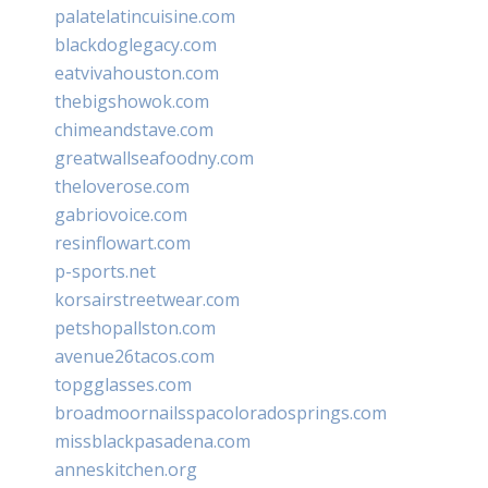
palatelatincuisine.com
blackdoglegacy.com
eatvivahouston.com
thebigshowok.com
chimeandstave.com
greatwallseafoodny.com
theloverose.com
gabriovoice.com
resinflowart.com
p-sports.net
korsairstreetwear.com
petshopallston.com
avenue26tacos.com
topgglasses.com
broadmoornailsspacoloradosprings.com
missblackpasadena.com
anneskitchen.org