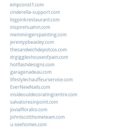
empconst1.com
cinderella-support.com
bigpinkrestaurant.com
inspirehuahin.com
memmingerspainting.com
jeremypbeasley.com
thesandwichdepotcos.com
drgiggleshouseofpain.com
hotflashdesigns.com
garagenadeau.com
lifestylechauffeurservice.com
EverNewNails.com
insideoutdecoratingcentre.com
salvatoresinpoint.com
jovialfloralco.com
johnlscotthometeam.com
u-seehomes.com