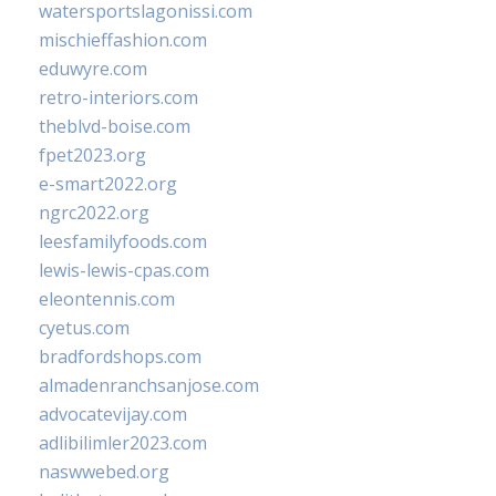
watersportslagonissi.com
mischieffashion.com
eduwyre.com
retro-interiors.com
theblvd-boise.com
fpet2023.org
e-smart2022.org
ngrc2022.org
leesfamilyfoods.com
lewis-lewis-cpas.com
eleontennis.com
cyetus.com
bradfordshops.com
almadenranchsanjose.com
advocatevijay.com
adlibilimler2023.com
naswwebed.org