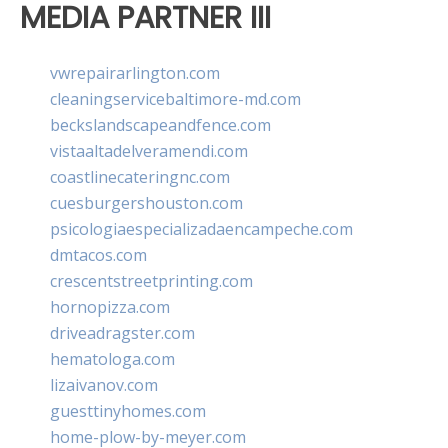
MEDIA PARTNER III
vwrepairarlington.com
cleaningservicebaltimore-md.com
beckslandscapeandfence.com
vistaaltadelveramendi.com
coastlinecateringnc.com
cuesburgershouston.com
psicologiaespecializadaencampeche.com
dmtacos.com
crescentstreetprinting.com
hornopizza.com
driveadragster.com
hematologa.com
lizaivanov.com
guesttinyhomes.com
home-plow-by-meyer.com