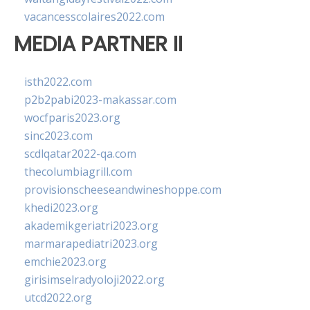
vacancesscolaires2022.com
MEDIA PARTNER II
isth2022.com
p2b2pabi2023-makassar.com
wocfparis2023.org
sinc2023.com
scdlqatar2022-qa.com
thecolumbiagrill.com
provisionscheeseandwineshoppe.com
khedi2023.org
akademikgeriatri2023.org
marmarapediatri2023.org
emchie2023.org
girisimselradyoloji2022.org
utcd2022.org