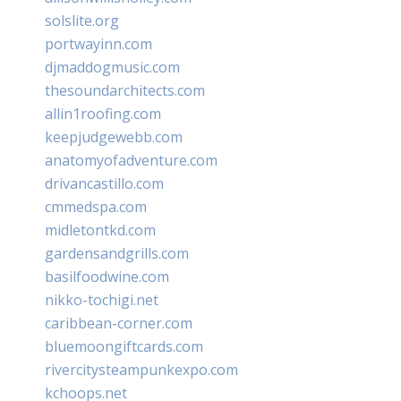
solslite.org
portwayinn.com
djmaddogmusic.com
thesoundarchitects.com
allin1roofing.com
keepjudgewebb.com
anatomyofadventure.com
drivancastillo.com
cmmedspa.com
midletontkd.com
gardensandgrills.com
basilfoodwine.com
nikko-tochigi.net
caribbean-corner.com
bluemoongiftcards.com
rivercitysteampunkexpo.com
kchoops.net