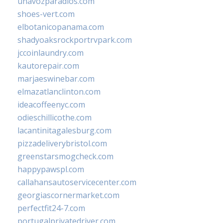
unavozparadios.com
shoes-vert.com
elbotanicopanama.com
shadyoaksrockportrvpark.com
jccoinlaundry.com
kautorepair.com
marjaeswinebar.com
elmazatlanclinton.com
ideacoffeenyc.com
odieschillicothe.com
lacantinitagalesburg.com
pizzadeliverybristol.com
greenstarsmogcheck.com
happypawspl.com
callahansautoservicecenter.com
georgiascornermarket.com
perfectfit24-7.com
portugalprivatedriver.com