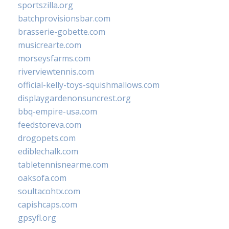
sportszilla.org
batchprovisionsbar.com
brasserie-gobette.com
musicrearte.com
morseysfarms.com
riverviewtennis.com
official-kelly-toys-squishmallows.com
displaygardenonsuncrest.org
bbq-empire-usa.com
feedstoreva.com
drogopets.com
ediblechalk.com
tabletennisnearme.com
oaksofa.com
soultacohtx.com
capishcaps.com
gpsyfl.org