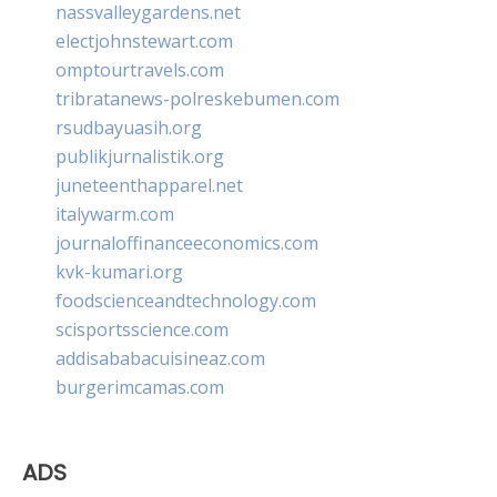
nassvalleygardens.net
electjohnstewart.com
omptourtravels.com
tribratanews-polreskebumen.com
rsudbayuasih.org
publikjurnalistik.org
juneteenthapparel.net
italywarm.com
journaloffinanceeconomics.com
kvk-kumari.org
foodscienceandtechnology.com
scisportsscience.com
addisababacuisineaz.com
burgerimcamas.com
ADS