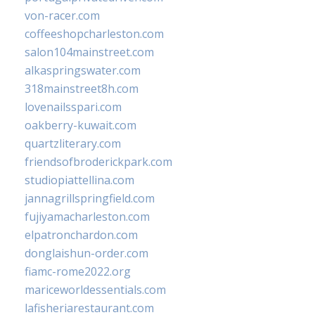
von-racer.com
coffeeshopcharleston.com
salon104mainstreet.com
alkaspringswater.com
318mainstreet8h.com
lovenailsspari.com
oakberry-kuwait.com
quartzliterary.com
friendsofbroderickpark.com
studiopiattellina.com
jannagrillspringfield.com
fujiyamacharleston.com
elpatronchardon.com
donglaishun-order.com
fiamc-rome2022.org
mariceworldessentials.com
lafisheriarestaurant.com