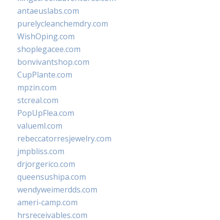
antaeuslabs.com
purelycleanchemdry.com
WishOping.com
shoplegacee.com
bonvivantshop.com
CupPlante.com
mpzin.com
stcreal.com
PopUpFlea.com
valueml.com
rebeccatorresjewelry.com
jmpbliss.com
drjorgerico.com
queensushipa.com
wendyweimerdds.com
ameri-camp.com
hrsreceivables.com