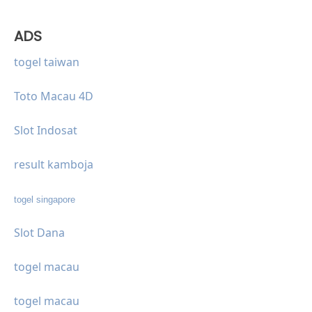
ADS
togel taiwan
Toto Macau 4D
Slot Indosat
result kamboja
togel singapore
Slot Dana
togel macau
togel macau