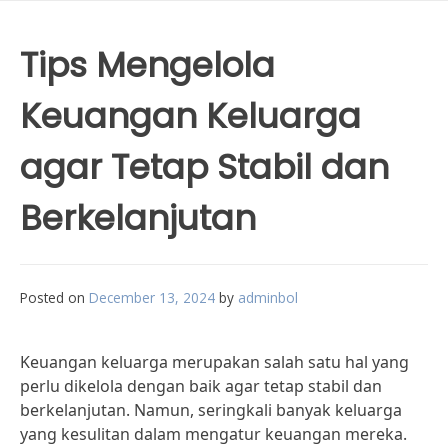
Tips Mengelola
Keuangan Keluarga
agar Tetap Stabil dan
Berkelanjutan
Posted on
December 13, 2024
by
adminbol
Keuangan keluarga merupakan salah satu hal yang
perlu dikelola dengan baik agar tetap stabil dan
berkelanjutan. Namun, seringkali banyak keluarga
yang kesulitan dalam mengatur keuangan mereka.