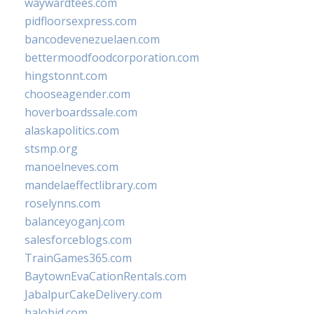
waywardtees.com
pidfloorsexpress.com
bancodevenezuelaen.com
bettermoodfoodcorporation.com
hingstonnt.com
chooseagender.com
hoverboardssale.com
alaskapolitics.com
stsmp.org
manoelneves.com
mandelaeffectlibrary.com
roselynns.com
balanceyoganj.com
salesforceblogs.com
TrainGames365.com
BaytownEvaCationRentals.com
JabalpurCakeDelivery.com
halobjd.com