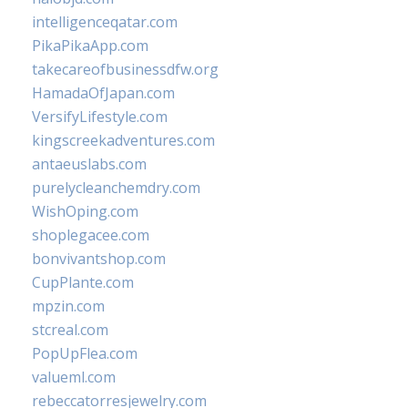
intelligenceqatar.com
PikaPikaApp.com
takecareofbusinessdfw.org
HamadaOfJapan.com
VersifyLifestyle.com
kingscreekadventures.com
antaeuslabs.com
purelycleanchemdry.com
WishOping.com
shoplegacee.com
bonvivantshop.com
CupPlante.com
mpzin.com
stcreal.com
PopUpFlea.com
valueml.com
rebeccatorresjewelry.com