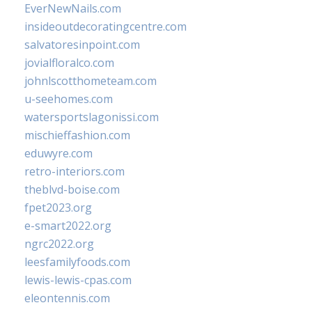
EverNewNails.com
insideoutdecoratingcentre.com
salvatoresinpoint.com
jovialfloralco.com
johnlscotthometeam.com
u-seehomes.com
watersportslagonissi.com
mischieffashion.com
eduwyre.com
retro-interiors.com
theblvd-boise.com
fpet2023.org
e-smart2022.org
ngrc2022.org
leesfamilyfoods.com
lewis-lewis-cpas.com
eleontennis.com