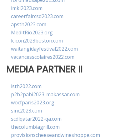
forumausape2023.com
imkl2023.com
careerfaircsd2023.com
apsth2023.com
MedItRio2023.org
lcicon2023boston.com
waitangidayfestival2022.com
vacancesscolaires2022.com
MEDIA PARTNER II
isth2022.com
p2b2pabi2023-makassar.com
wocfparis2023.org
sinc2023.com
scdlqatar2022-qa.com
thecolumbiagrill.com
provisionscheeseandwineshoppe.com