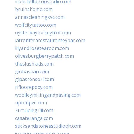
ironcladtattoostudio.com
bruinshome.com
annascleaningsvc.com
wolfcitytattoo.com
oysterbayturkeytrot.com
lafronterarestauranteybar.com
lilyandrosetearoom.com
olivesburgberrypatch.com
theslushkids.com
giobastian.com
glpascensori.com
rifloorepoxy.com
woolleymillingandpaving.com
uptonpvd.com
2troublegrill.com
casateranga.com
sticksandstonesstudiooh.com
walkers-treeservice.com