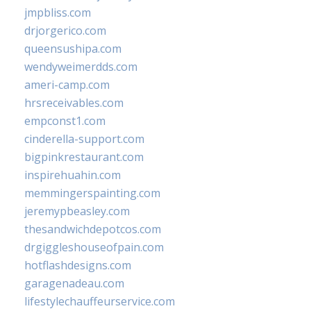
jmpbliss.com
drjorgerico.com
queensushipa.com
wendyweimerdds.com
ameri-camp.com
hrsreceivables.com
empconst1.com
cinderella-support.com
bigpinkrestaurant.com
inspirehuahin.com
memmingerspainting.com
jeremypbeasley.com
thesandwichdepotcos.com
drgiggleshouseofpain.com
hotflashdesigns.com
garagenadeau.com
lifestylechauffeurservice.com