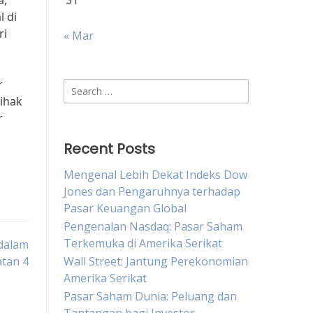
a,
31
 di
ri
« Mar
r
Search
ihak
for:
r
Recent Posts
Mengenal Lebih Dekat Indeks Dow
Jones dan Pengaruhnya terhadap
Pasar Keuangan Global
Pengenalan Nasdaq: Pasar Saham
Terkemuka di Amerika Serikat
dalam
tan 4
Wall Street: Jantung Perekonomian
Amerika Serikat
Pasar Saham Dunia: Peluang dan