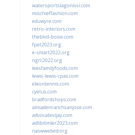
watersportslagonissi.com
mischieffashion.com
eduwyre.com
retro-interiors.com
theblvd-boise.com
fpet2023.org
e-smart2022.org
ngrc2022.org
leesfamilyfoods.com
lewis-lewis-cpas.com
eleontennis.com
cyetus.com
bradfordshops.com
almadenranchsanjose.com
advocatevijay.com
adlibilimler2023.com
naswwebed.org