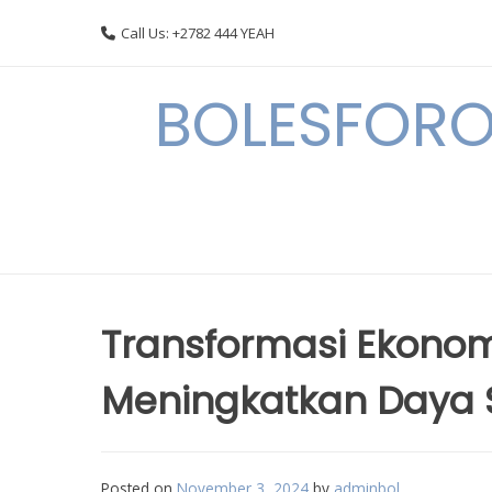
Skip
Call Us: +2782 444 YEAH
to
content
BOLESFORO
Transformasi Ekonomi
Meningkatkan Daya 
Posted on
November 3, 2024
by
adminbol