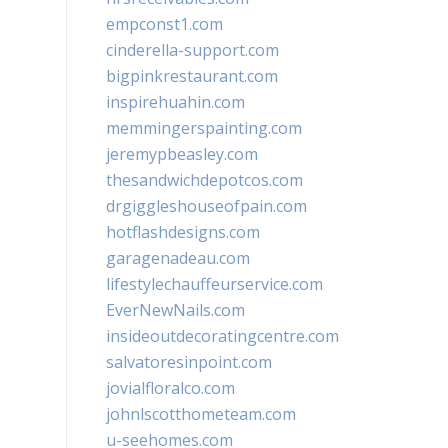
empconst1.com
cinderella-support.com
bigpinkrestaurant.com
inspirehuahin.com
memmingerspainting.com
jeremypbeasley.com
thesandwichdepotcos.com
drgiggleshouseofpain.com
hotflashdesigns.com
garagenadeau.com
lifestylechauffeurservice.com
EverNewNails.com
insideoutdecoratingcentre.com
salvatoresinpoint.com
jovialfloralco.com
johnlscotthometeam.com
u-seehomes.com