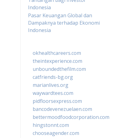
Tantangan bagi Investor
Indonesia
Pasar Keuangan Global dan
Dampaknya terhadap Ekonomi
Indonesia
okhealthcareers.com
theintexperience.com
unboundedthefilm.com
catfriends-bg.org
marianlives.org
waywardtees.com
pidfloorsexpress.com
bancodevenezuelaen.com
bettermoodfoodcorporation.com
hingstonnt.com
chooseagender.com