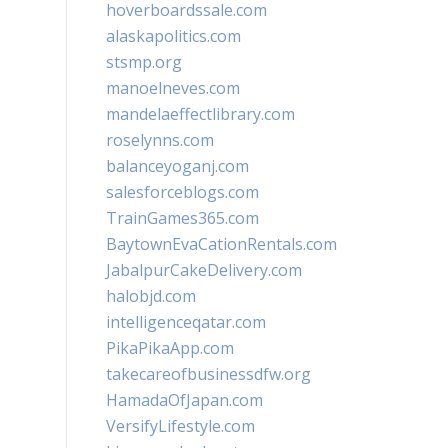
hoverboardssale.com
alaskapolitics.com
stsmp.org
manoelneves.com
mandelaeffectlibrary.com
roselynns.com
balanceyoganj.com
salesforceblogs.com
TrainGames365.com
BaytownEvaCationRentals.com
JabalpurCakeDelivery.com
halobjd.com
intelligenceqatar.com
PikaPikaApp.com
takecareofbusinessdfw.org
HamadaOfJapan.com
VersifyLifestyle.com