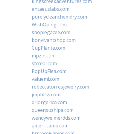
kingscreekadventures.com
antaeuslabs.com
purelycleanchemdry.com
WishOping.com
shoplegacee.com
bonvivantshop.com
CupPlante.com
mpzin.com
stcreal.com
PopUpFlea.com
valueml.com
rebeccatorresjewelry.com
jmpbliss.com
drjorgerico.com
queensushipa.com
wendyweimerdds.com
ameri-camp.com
hrsreceivables.com