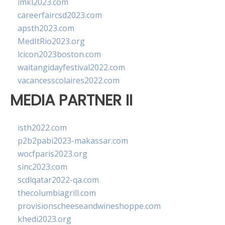
imkl2023.com
careerfaircsd2023.com
apsth2023.com
MedItRio2023.org
lcicon2023boston.com
waitangidayfestival2022.com
vacancesscolaires2022.com
MEDIA PARTNER II
isth2022.com
p2b2pabi2023-makassar.com
wocfparis2023.org
sinc2023.com
scdlqatar2022-qa.com
thecolumbiagrill.com
provisionscheeseandwineshoppe.com
khedi2023.org