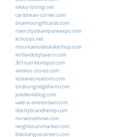
nikko-tochigi.net
caribbean-corner.com
bluemoongiftcards.com
rivercitysteampunkexpo.com
kchoops.net
mountainsideskateshop.com
kirtlandcitytavern.com
301nutritionspot.com
ammos-stores.com
loceanecreations.com
birdsongridgefarm.com
joiedevivblog.com
valera-amsterdam.com
libertybrandhemp.com
norwoodinnwi.com
neighboursmarket.com
blackanguscareers.com