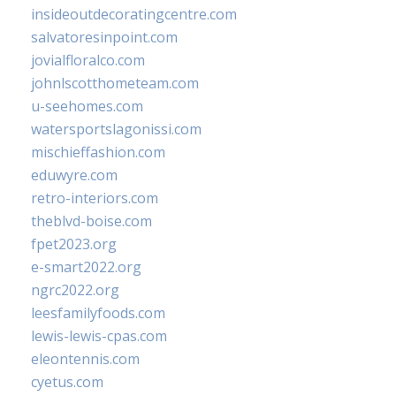
insideoutdecoratingcentre.com
salvatoresinpoint.com
jovialfloralco.com
johnlscotthometeam.com
u-seehomes.com
watersportslagonissi.com
mischieffashion.com
eduwyre.com
retro-interiors.com
theblvd-boise.com
fpet2023.org
e-smart2022.org
ngrc2022.org
leesfamilyfoods.com
lewis-lewis-cpas.com
eleontennis.com
cyetus.com