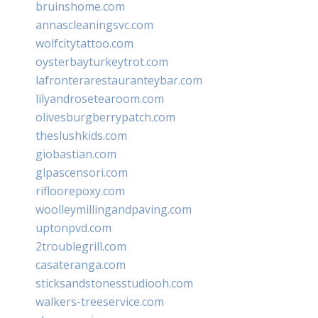
bruinshome.com
annascleaningsvc.com
wolfcitytattoo.com
oysterbayturkeytrot.com
lafronterarestauranteybar.com
lilyandrosetearoom.com
olivesburgberrypatch.com
theslushkids.com
giobastian.com
glpascensori.com
rifloorepoxy.com
woolleymillingandpaving.com
uptonpvd.com
2troublegrill.com
casateranga.com
sticksandstonesstudiooh.com
walkers-treeservice.com