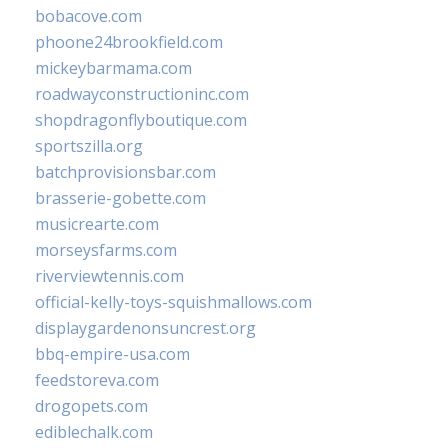
bobacove.com
phoone24brookfield.com
mickeybarmama.com
roadwayconstructioninc.com
shopdragonflyboutique.com
sportszilla.org
batchprovisionsbar.com
brasserie-gobette.com
musicrearte.com
morseysfarms.com
riverviewtennis.com
official-kelly-toys-squishmallows.com
displaygardenonsuncrest.org
bbq-empire-usa.com
feedstoreva.com
drogopets.com
ediblechalk.com