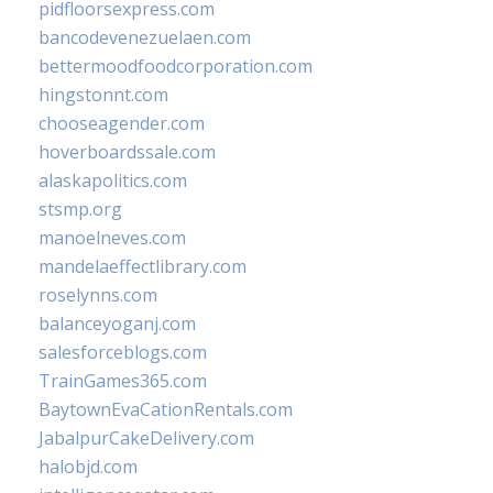
pidfloorsexpress.com
bancodevenezuelaen.com
bettermoodfoodcorporation.com
hingstonnt.com
chooseagender.com
hoverboardssale.com
alaskapolitics.com
stsmp.org
manoelneves.com
mandelaeffectlibrary.com
roselynns.com
balanceyoganj.com
salesforceblogs.com
TrainGames365.com
BaytownEvaCationRentals.com
JabalpurCakeDelivery.com
halobjd.com