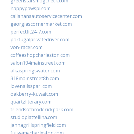
greenstarsmogcheck.com
happypawspl.com
callahansautoservicecenter.com
georgiascornermarket.com
perfectfit24-7.com
portugalprivatedriver.com
von-racer.com
coffeeshopcharleston.com
salon104mainstreet.com
alkaspringswater.com
318mainstreet8h.com
lovenailsspari.com
oakberry-kuwait.com
quartzliterary.com
friendsofbroderickpark.com
studiopiattellina.com
jannagrillspringfield.com
fujiyamacharleston.com