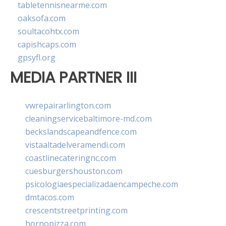
tabletennisnearme.com
oaksofa.com
soultacohtx.com
capishcaps.com
gpsyfl.org
MEDIA PARTNER III
vwrepairarlington.com
cleaningservicebaltimore-md.com
beckslandscapeandfence.com
vistaaltadelveramendi.com
coastlinecateringnc.com
cuesburgershouston.com
psicologiaespecializadaencampeche.com
dmtacos.com
crescentstreetprinting.com
hornopizza.com