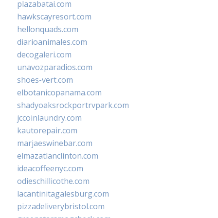
plazabatai.com
hawkscayresort.com
hellonquads.com
diarioanimales.com
decogaleri.com
unavozparadios.com
shoes-vert.com
elbotanicopanama.com
shadyoaksrockportrvpark.com
jccoinlaundry.com
kautorepair.com
marjaeswinebar.com
elmazatlanclinton.com
ideacoffeenyc.com
odieschillicothe.com
lacantinitagalesburg.com
pizzadeliverybristol.com