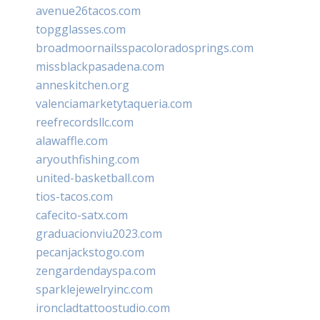
avenue26tacos.com
topgglasses.com
broadmoornailsspacoloradosprings.com
missblackpasadena.com
anneskitchen.org
valenciamarketytaqueria.com
reefrecordsllc.com
alawaffle.com
aryouthfishing.com
united-basketball.com
tios-tacos.com
cafecito-satx.com
graduacionviu2023.com
pecanjackstogo.com
zengardendayspa.com
sparklejewelryinc.com
ironcladtattoostudio.com