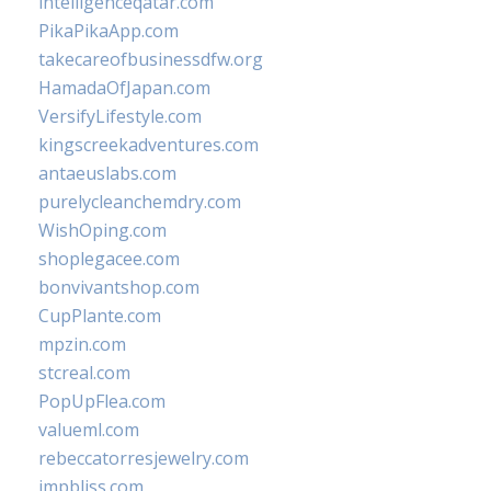
intelligenceqatar.com
PikaPikaApp.com
takecareofbusinessdfw.org
HamadaOfJapan.com
VersifyLifestyle.com
kingscreekadventures.com
antaeuslabs.com
purelycleanchemdry.com
WishOping.com
shoplegacee.com
bonvivantshop.com
CupPlante.com
mpzin.com
stcreal.com
PopUpFlea.com
valueml.com
rebeccatorresjewelry.com
jmpbliss.com