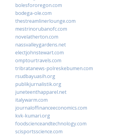
bolesfororegon.com
bodega-ole.com
thestreamlinerlounge.com
mestrinorubanofc.com
novelatherton.com
nassvalleygardens.net
electjohnstewart.com
omptourtravels.com
tribratanews-polreskebumen.com
rsudbayuasih.org
publikjurnalistik.org
juneteenthapparel.net
italywarm.com
journaloffinanceeconomics.com
kvk-kumari.org
foodscienceandtechnology.com
scisportsscience.com