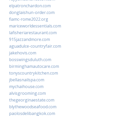
elpatronchardon.com
donglaishun-order.com
fiamc-rome2022.org
mariceworldessentials.com
lafisheriarestaurant.com
915jazzandmore.com
aguadulce-countryfair.com
jakehovis.com
bosswingsduluth.com
birminghamautocare.com
tonyscountrykitchen.com
jbellasnailspa.com
mychaihouse.com
alvisgrooming.com
thegeorginaestate.com
blythewoodseafood.com
paolosdelibangkok.com