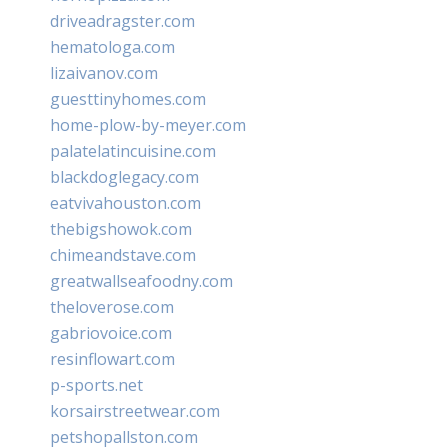
driveadragster.com
hematologa.com
lizaivanov.com
guesttinyhomes.com
home-plow-by-meyer.com
palatelatincuisine.com
blackdoglegacy.com
eatvivahouston.com
thebigshowok.com
chimeandstave.com
greatwallseafoodny.com
theloverose.com
gabriovoice.com
resinflowart.com
p-sports.net
korsairstreetwear.com
petshopallston.com