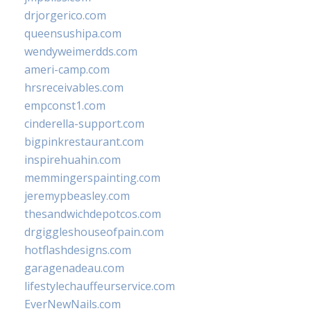
drjorgerico.com
queensushipa.com
wendyweimerdds.com
ameri-camp.com
hrsreceivables.com
empconst1.com
cinderella-support.com
bigpinkrestaurant.com
inspirehuahin.com
memmingerspainting.com
jeremypbeasley.com
thesandwichdepotcos.com
drgiggleshouseofpain.com
hotflashdesigns.com
garagenadeau.com
lifestylechauffeurservice.com
EverNewNails.com