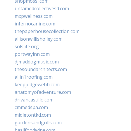
shopmossi.com
untamedcollectivesd.com
mxpwellness.com
infernocanine.com
thepaperhousecollection.com
allisonwillisholley.com
solslite.org
portwayinn.com
djmaddogmusic.com
thesoundarchitects.com
allin1roofing.com
keepjudgewebb.com
anatomyofadventure.com
drivancastillo.com
cmmedspa.com
midletontkd.com
gardensandgrills.com
basilfoodwine.com