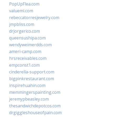
PopUpFlea.com
valueml.com
rebeccatorresjewelry.com
jmpbliss.com
drjorgerico.com
queensushipa.com
wendyweimerdds.com
ameri-camp.com
hrsreceivables.com
empconst1.com
cinderella-support.com
bigpinkrestaurant.com
inspirehuahin.com
memmingerspainting.com
jeremypbeasley.com
thesandwichdepotcos.com
drgiggleshouseofpain.com