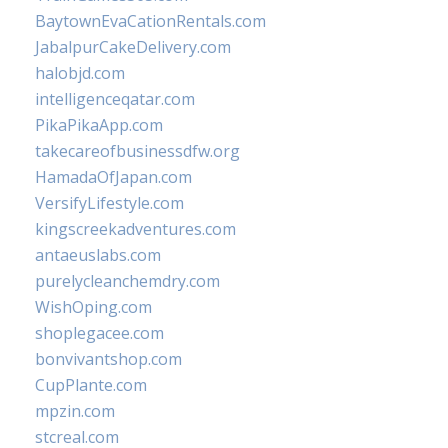
BaytownEvaCationRentals.com
JabalpurCakeDelivery.com
halobjd.com
intelligenceqatar.com
PikaPikaApp.com
takecareofbusinessdfw.org
HamadaOfJapan.com
VersifyLifestyle.com
kingscreekadventures.com
antaeuslabs.com
purelycleanchemdry.com
WishOping.com
shoplegacee.com
bonvivantshop.com
CupPlante.com
mpzin.com
stcreal.com