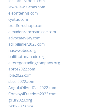
leesfamilyfoods.com
lewis-lewis-cpas.com
eleontennis.com
cyetus.com
bradfordshops.com
almadenranchsanjose.com
advocatevijay.com
adlibilimler2023.com
naswwebed.org
balithut-manado.org
alteregotradingcompany.org
aprce2022.com
ibie2022.com
sbcc-2022.com
AngolaOilAndGas2022.com
Convoy4Freedom2022.com
grur2023.org
hkhk2023.org