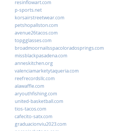
resinflowart.com
p-sports.net
korsairstreetwear.com
petshopallston.com
avenue26tacos.com
topgglasses.com
broadmoornailsspacoloradosprings.com
missblackpasadena.com
anneskitchen.org
valenciamarketytaqueria.com
reefrecordsllc.com
alawaffle.com
aryouthfishing.com
united-basketball.com
tios-tacos.com
cafecito-satx.com
graduacionviu2023.com