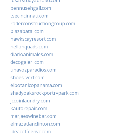
ibsarstudyabroad.com
bennusehgall.com
tsecincinnati.com
roderconstructiongroup.com
plazabatai.com
hawkscayresort.com
hellonquads.com
diarioanimales.com
decogaleri.com
unavozparadios.com
shoes-vert.com
elbotanicopanama.com
shadyoaksrockportrvpark.com
jccoinlaundry.com
kautorepair.com
marjaeswinebar.com
elmazatlanclinton.com
ideacoffeenyc.com