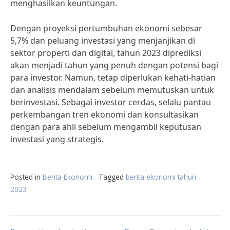
menghasilkan keuntungan.
Dengan proyeksi pertumbuhan ekonomi sebesar
5,7% dan peluang investasi yang menjanjikan di
sektor properti dan digital, tahun 2023 diprediksi
akan menjadi tahun yang penuh dengan potensi bagi
para investor. Namun, tetap diperlukan kehati-hatian
dan analisis mendalam sebelum memutuskan untuk
berinvestasi. Sebagai investor cerdas, selalu pantau
perkembangan tren ekonomi dan konsultasikan
dengan para ahli sebelum mengambil keputusan
investasi yang strategis.
Posted in
Berita Ekonomi
Tagged
berita ekonomi tahun
2023