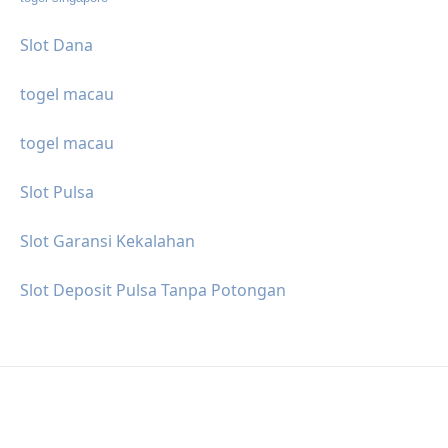
Slot Dana
togel macau
togel macau
Slot Pulsa
Slot Garansi Kekalahan
Slot Deposit Pulsa Tanpa Potongan