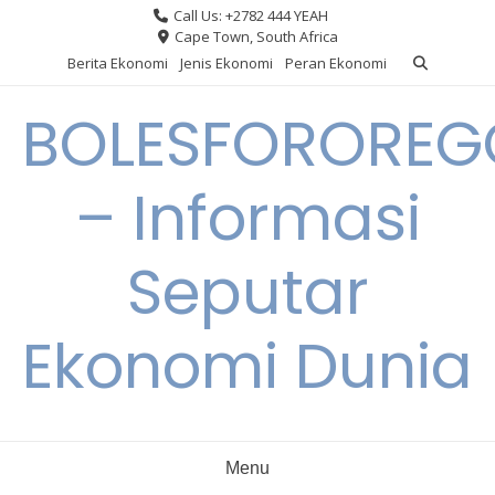
Skip
Call Us: +2782 444 YEAH
to
Cape Town, South Africa
content
Berita Ekonomi
Jenis Ekonomi
Peran Ekonomi
BOLESFORORE
– Informasi
Seputar
Ekonomi Dunia
Menu