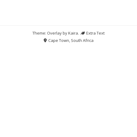
Theme: Overlay by
Kaira
.
Extra Text
Cape Town, South Africa