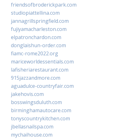
friendsofbroderickpark.com
studiopiattellina.com
jannagrillspringfield.com
fujiyamacharleston.com
elpatronchardon.com
donglaishun-order.com
fiamc-rome2022.org
mariceworldessentials.com
lafisheriarestaurant.com
915jazzandmore.com
aguadulce-countryfair.com
jakehovis.com
bosswingsduluth.com
birminghamautocare.com
tonyscountrykitchen.com
jbellasnailspa.com
mychaihouse.com