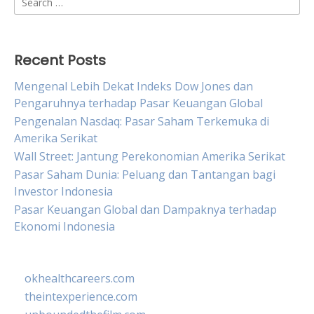
for:
Recent Posts
Mengenal Lebih Dekat Indeks Dow Jones dan
Pengaruhnya terhadap Pasar Keuangan Global
Pengenalan Nasdaq: Pasar Saham Terkemuka di
Amerika Serikat
Wall Street: Jantung Perekonomian Amerika Serikat
Pasar Saham Dunia: Peluang dan Tantangan bagi
Investor Indonesia
Pasar Keuangan Global dan Dampaknya terhadap
Ekonomi Indonesia
okhealthcareers.com
theintexperience.com