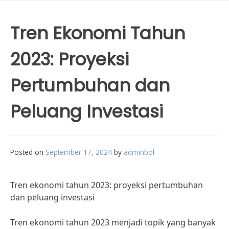
Tren Ekonomi Tahun
2023: Proyeksi
Pertumbuhan dan
Peluang Investasi
Posted on
September 17, 2024
by
adminbol
Tren ekonomi tahun 2023: proyeksi pertumbuhan
dan peluang investasi
Tren ekonomi tahun 2023 menjadi topik yang banyak