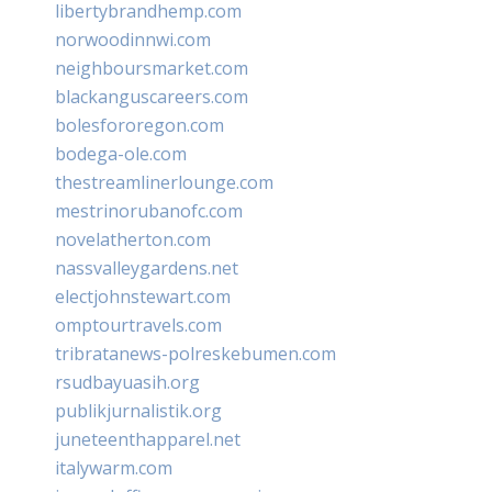
libertybrandhemp.com
norwoodinnwi.com
neighboursmarket.com
blackanguscareers.com
bolesfororegon.com
bodega-ole.com
thestreamlinerlounge.com
mestrinorubanofc.com
novelatherton.com
nassvalleygardens.net
electjohnstewart.com
omptourtravels.com
tribratanews-polreskebumen.com
rsudbayuasih.org
publikjurnalistik.org
juneteenthapparel.net
italywarm.com