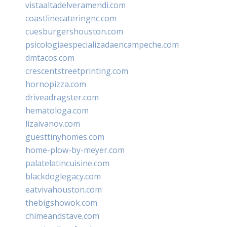
vistaaltadelveramendi.com
coastlinecateringnc.com
cuesburgershouston.com
psicologiaespecializadaencampeche.com
dmtacos.com
crescentstreetprinting.com
hornopizza.com
driveadragster.com
hematologa.com
lizaivanov.com
guesttinyhomes.com
home-plow-by-meyer.com
palatelatincuisine.com
blackdoglegacy.com
eatvivahouston.com
thebigshowok.com
chimeandstave.com