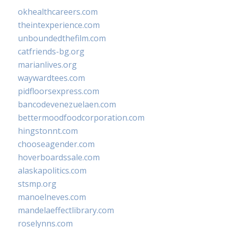
okhealthcareers.com
theintexperience.com
unboundedthefilm.com
catfriends-bg.org
marianlives.org
waywardtees.com
pidfloorsexpress.com
bancodevenezuelaen.com
bettermoodfoodcorporation.com
hingstonnt.com
chooseagender.com
hoverboardssale.com
alaskapolitics.com
stsmp.org
manoelneves.com
mandelaeffectlibrary.com
roselynns.com