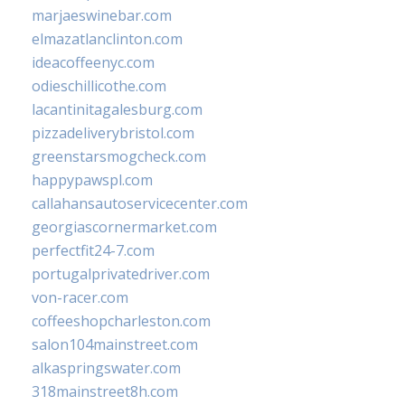
marjaeswinebar.com
elmazatlanclinton.com
ideacoffeenyc.com
odieschillicothe.com
lacantinitagalesburg.com
pizzadeliverybristol.com
greenstarsmogcheck.com
happypawspl.com
callahansautoservicecenter.com
georgiascornermarket.com
perfectfit24-7.com
portugalprivatedriver.com
von-racer.com
coffeeshopcharleston.com
salon104mainstreet.com
alkaspringswater.com
318mainstreet8h.com