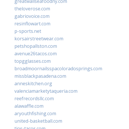
greatwallseafoodny.com
theloverose.com
gabriovoice.com
resinflowart.com
p-sports.net
korsairstreetwear.com
petshopallston.com
avenue26tacos.com
topgglasses.com
broadmoornailsspacoloradosprings.com
missblackpasadena.com
anneskitchen.org
valenciamarketytaqueria.com
reefrecordsllc.com
alawaffle.com
aryouthfishing.com
united-basketball.com
tios-tacos.com