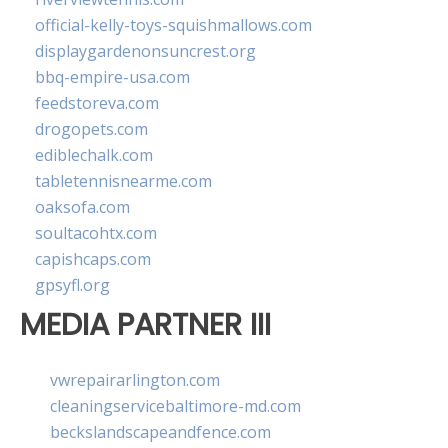
official-kelly-toys-squishmallows.com
displaygardenonsuncrest.org
bbq-empire-usa.com
feedstoreva.com
drogopets.com
ediblechalk.com
tabletennisnearme.com
oaksofa.com
soultacohtx.com
capishcaps.com
gpsyfl.org
MEDIA PARTNER III
vwrepairarlington.com
cleaningservicebaltimore-md.com
beckslandscapeandfence.com