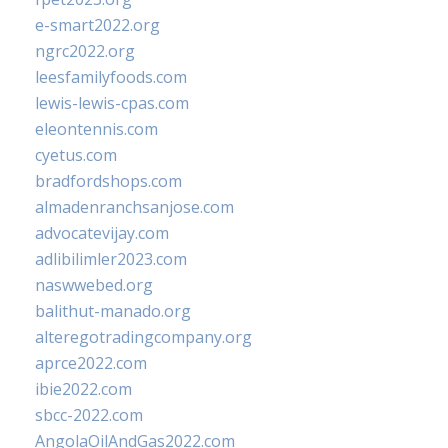
e-smart2022.org
ngrc2022.org
leesfamilyfoods.com
lewis-lewis-cpas.com
eleontennis.com
cyetus.com
bradfordshops.com
almadenranchsanjose.com
advocatevijay.com
adlibilimler2023.com
naswwebed.org
balithut-manado.org
alteregotradingcompany.org
aprce2022.com
ibie2022.com
sbcc-2022.com
AngolaOilAndGas2022.com