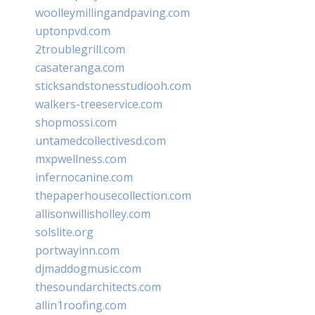
woolleymillingandpaving.com
uptonpvd.com
2troublegrill.com
casateranga.com
sticksandstonesstudiooh.com
walkers-treeservice.com
shopmossi.com
untamedcollectivesd.com
mxpwellness.com
infernocanine.com
thepaperhousecollection.com
allisonwillisholley.com
solslite.org
portwayinn.com
djmaddogmusic.com
thesoundarchitects.com
allin1roofing.com