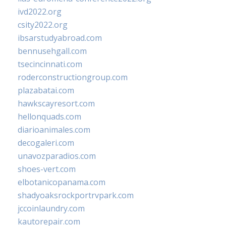
ivd2022.org
csity2022.org
ibsarstudyabroad.com
bennusehgall.com
tsecincinnati.com
roderconstructiongroup.com
plazabatai.com
hawkscayresort.com
hellonquads.com
diarioanimales.com
decogaleri.com
unavozparadios.com
shoes-vert.com
elbotanicopanama.com
shadyoaksrockportrvpark.com
jccoinlaundry.com
kautorepair.com