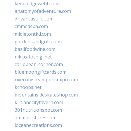
keepjudgewebb.com
anatomyofadventure.com
drivancastillo.com
cmmedspa.com
midletontkd.com
gardensandgrills.com
basilfoodwine.com
nikko-tochigi.net
caribbean-corner.com
bluemoongiftcards.com
rivercitysteampunkexpo.com
kchoops.net
mountainsideskateshop.com
kirtlandcitytavern.com
301nutritionspot.com
ammos-stores.com
loceanecreations.com