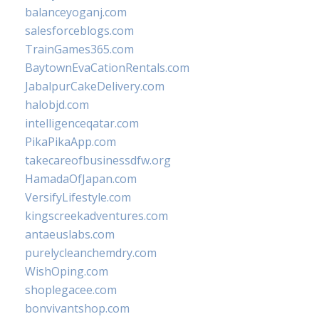
balanceyoganj.com
salesforceblogs.com
TrainGames365.com
BaytownEvaCationRentals.com
JabalpurCakeDelivery.com
halobjd.com
intelligenceqatar.com
PikaPikaApp.com
takecareofbusinessdfw.org
HamadaOfJapan.com
VersifyLifestyle.com
kingscreekadventures.com
antaeuslabs.com
purelycleanchemdry.com
WishOping.com
shoplegacee.com
bonvivantshop.com