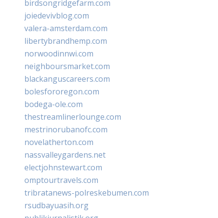
birdsongridgefarm.com
joiedevivblog.com
valera-amsterdam.com
libertybrandhemp.com
norwoodinnwi.com
neighboursmarket.com
blackanguscareers.com
bolesfororegon.com
bodega-ole.com
thestreamlinerlounge.com
mestrinorubanofc.com
novelatherton.com
nassvalleygardens.net
electjohnstewart.com
omptourtravels.com
tribratanews-polreskebumen.com
rsudbayuasih.org
publikjurnalistik.org