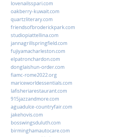
lovenailsspari.com
oakberry-kuwait.com
quartzliterary.com
friendsofbroderickpark.com
studiopiattellina.com
jannagrillspringfield.com
fujiyamacharleston.com
elpatronchardon.com
donglaishun-order.com
fiamc-rome2022.org
mariceworldessentials.com
lafisheriarestaurant.com
915jazzandmore.com
aguadulce-countryfair.com
jakehovis.com
bosswingsduluth.com
birminghamautocare.com