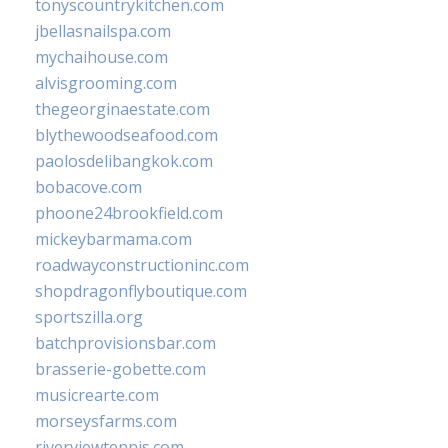
tonyscountrykitchen.com
jbellasnailspa.com
mychaihouse.com
alvisgrooming.com
thegeorginaestate.com
blythewoodseafood.com
paolosdelibangkok.com
bobacove.com
phoone24brookfield.com
mickeybarmama.com
roadwayconstructioninc.com
shopdragonflyboutique.com
sportszilla.org
batchprovisionsbar.com
brasserie-gobette.com
musicrearte.com
morseysfarms.com
riverviewtennis.com