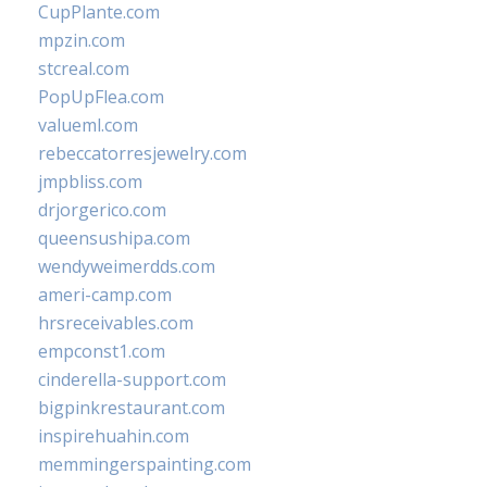
CupPlante.com
mpzin.com
stcreal.com
PopUpFlea.com
valueml.com
rebeccatorresjewelry.com
jmpbliss.com
drjorgerico.com
queensushipa.com
wendyweimerdds.com
ameri-camp.com
hrsreceivables.com
empconst1.com
cinderella-support.com
bigpinkrestaurant.com
inspirehuahin.com
memmingerspainting.com