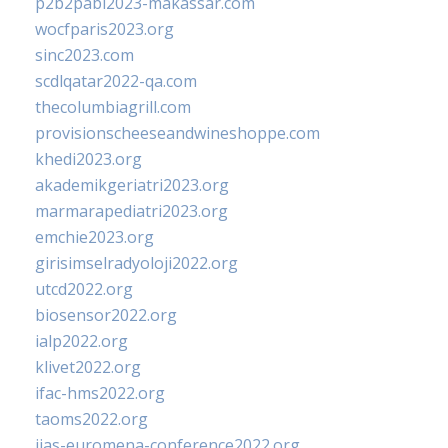
p2b2pabi2023-makassar.com
wocfparis2023.org
sinc2023.com
scdlqatar2022-qa.com
thecolumbiagrill.com
provisionscheeseandwineshoppe.com
khedi2023.org
akademikgeriatri2023.org
marmarapediatri2023.org
emchie2023.org
girisimselradyoloji2022.org
utcd2022.org
biosensor2022.org
ialp2022.org
klivet2022.org
ifac-hms2022.org
taoms2022.org
iias-euromena-conference2022.org