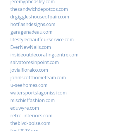
jeremypbeasley.com
thesandwichdepotcos.com
drgiggleshouseofpain.com
hotflashdesigns.com
garagenadeau.com
lifestylechauffeurservice.com
EverNewNails.com
insideoutdecoratingcentre.com
salvatoresinpoint.com
jovialfloralco.com
johnlscotthometeam.com
u-seehomes.com
watersportslagonissi.com
mischieffashion.com
eduwyre.com
retro-interiors.com
theblvd-boise.com
fpet2023.org