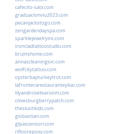
cafecito-satx.com
graduacionviu2023.com
pecanjackstogo.com
zengardendayspa.com
sparklejewelryinc.com
ironcladtattoostudio.com
bruinshome.com
annascleaningsvc.com
wolfcitytattoo.com
oysterbayturkeytrot.com
lafronterarestauranteybar.com
lilyandrosetearoom.com
olivesburgberrypatch.com
theslushkids.com
giobastian.com
glpascensori.com
rifloorepoxy.com