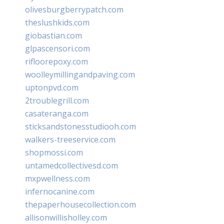
olivesburgberrypatch.com
theslushkids.com
giobastian.com
glpascensori.com
rifloorepoxy.com
woolleymillingandpaving.com
uptonpvd.com
2troublegrill.com
casateranga.com
sticksandstonesstudiooh.com
walkers-treeservice.com
shopmossi.com
untamedcollectivesd.com
mxpwellness.com
infernocanine.com
thepaperhousecollection.com
allisonwillisholley.com