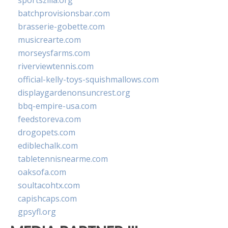
sportszilla.org
batchprovisionsbar.com
brasserie-gobette.com
musicrearte.com
morseysfarms.com
riverviewtennis.com
official-kelly-toys-squishmallows.com
displaygardenonsuncrest.org
bbq-empire-usa.com
feedstoreva.com
drogopets.com
ediblechalk.com
tabletennisnearme.com
oaksofa.com
soultacohtx.com
capishcaps.com
gpsyfl.org