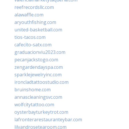
reefrecordsllc.com
alawaffle.com
aryouthfishing.com
united-basketball.com
tios-tacos.com
cafecito-satx.com
graduacionviu2023.com
pecanjackstogo.com
zengardendayspa.com
sparklejewelryinc.com
ironcladtattoostudio.com
bruinshome.com
annascleaningsvc.com
wolfcitytattoo.com
oysterbayturkeytrot.com
lafronterarestauranteybar.com
lilyandrosetearoom.com