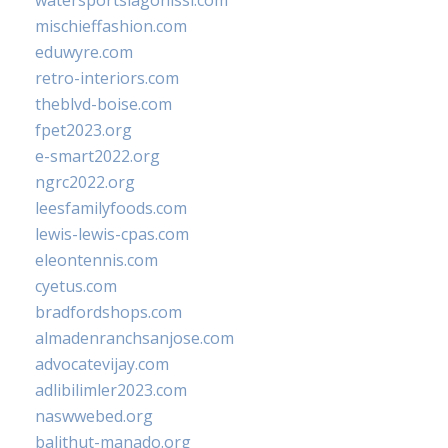
watersportslagonissi.com
mischieffashion.com
eduwyre.com
retro-interiors.com
theblvd-boise.com
fpet2023.org
e-smart2022.org
ngrc2022.org
leesfamilyfoods.com
lewis-lewis-cpas.com
eleontennis.com
cyetus.com
bradfordshops.com
almadenranchsanjose.com
advocatevijay.com
adlibilimler2023.com
naswwebed.org
balithut-manado.org