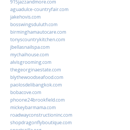
915jazzandmore.com
aguadulce-countryfair.com
jakehovis.com
bosswingsduluth.com
birminghamautocare.com
tonyscountrykitchen.com
jbellasnailspa.com
mychaihouse.com
alvisgrooming.com
thegeorginaestate.com
blythewoodseafood.com
paolosdelibangkok.com
bobacove.com
phoone24brookfield.com
mickeybarmama.com
roadwayconstructioninc.com
shopdragonflyboutique.com