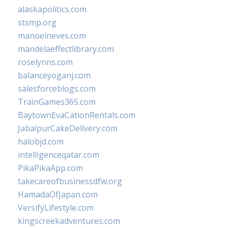
alaskapolitics.com
stsmp.org
manoelneves.com
mandelaeffectlibrary.com
roselynns.com
balanceyoganj.com
salesforceblogs.com
TrainGames365.com
BaytownEvaCationRentals.com
JabalpurCakeDelivery.com
halobjd.com
intelligenceqatar.com
PikaPikaApp.com
takecareofbusinessdfw.org
HamadaOfJapan.com
VersifyLifestyle.com
kingscreekadventures.com