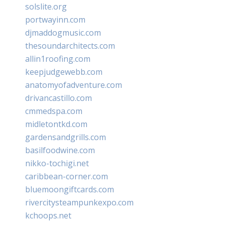
solslite.org
portwayinn.com
djmaddogmusic.com
thesoundarchitects.com
allin1roofing.com
keepjudgewebb.com
anatomyofadventure.com
drivancastillo.com
cmmedspa.com
midletontkd.com
gardensandgrills.com
basilfoodwine.com
nikko-tochigi.net
caribbean-corner.com
bluemoongiftcards.com
rivercitysteampunkexpo.com
kchoops.net