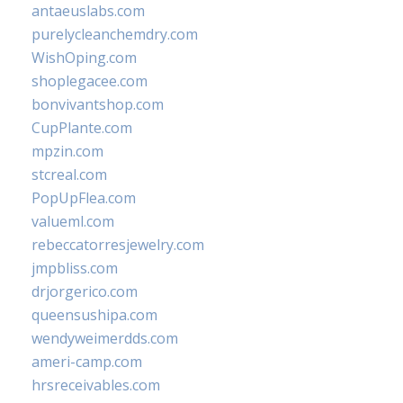
antaeuslabs.com
purelycleanchemdry.com
WishOping.com
shoplegacee.com
bonvivantshop.com
CupPlante.com
mpzin.com
stcreal.com
PopUpFlea.com
valueml.com
rebeccatorresjewelry.com
jmpbliss.com
drjorgerico.com
queensushipa.com
wendyweimerdds.com
ameri-camp.com
hrsreceivables.com