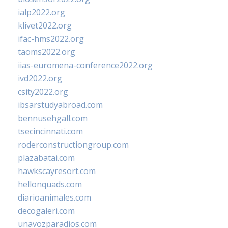
ialp2022.org
klivet2022.org
ifac-hms2022.org
taoms2022.org
iias-euromena-conference2022.org
ivd2022.org
csity2022.org
ibsarstudyabroad.com
bennusehgall.com
tsecincinnati.com
roderconstructiongroup.com
plazabatai.com
hawkscayresort.com
hellonquads.com
diarioanimales.com
decogaleri.com
unavozparadios.com