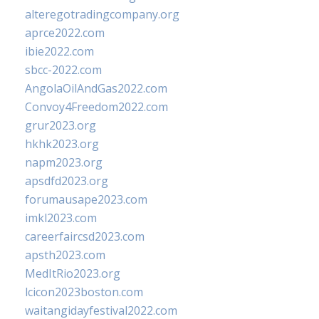
alteregotradingcompany.org
aprce2022.com
ibie2022.com
sbcc-2022.com
AngolaOilAndGas2022.com
Convoy4Freedom2022.com
grur2023.org
hkhk2023.org
napm2023.org
apsdfd2023.org
forumausape2023.com
imkl2023.com
careerfaircsd2023.com
apsth2023.com
MedItRio2023.org
lcicon2023boston.com
waitangidayfestival2022.com