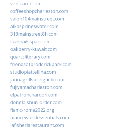
von-racer.com
coffeeshopcharleston.com
salon104mainstreet.com
alkaspringswater.com
318mainstreet8h.com
lovenailsspari.com
oakberry-kuwait.com
quartzliterary.com
friendsofbroderickpark.com
studiopiattellina.com
jannagrillspringfield.com
fujiyamacharleston.com
elpatronchardon.com
donglaishun-order.com
fiamc-rome2022.org
mariceworldessentials.com
lafisheriarestaurant.com