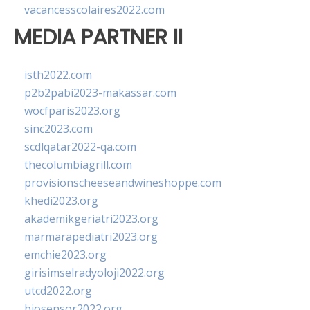
vacancesscolaires2022.com
MEDIA PARTNER II
isth2022.com
p2b2pabi2023-makassar.com
wocfparis2023.org
sinc2023.com
scdlqatar2022-qa.com
thecolumbiagrill.com
provisionscheeseandwineshoppe.com
khedi2023.org
akademikgeriatri2023.org
marmarapediatri2023.org
emchie2023.org
girisimselradyoloji2022.org
utcd2022.org
biosensor2022.org