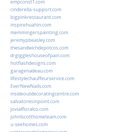
empconst1.com
cinderella-support.com
bigpinkrestaurant.com
inspirehuahin.com
memmingerspainting.com
jeremypbeasley.com
thesandwichdepotcos.com
drgiggleshouseofpain.com
hotflashdesigns.com
garagenadeau.com
lifestylechauffeurservice.com
EverNewNails.com
insideoutdecoratingcentre.com
salvatoresinpoint.com
jovialfloralco.com
johnlscotthometeam.com
u-seehomes.com