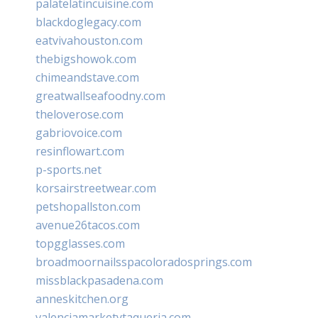
palatelatincuisine.com
blackdoglegacy.com
eatvivahouston.com
thebigshowok.com
chimeandstave.com
greatwallseafoodny.com
theloverose.com
gabriovoice.com
resinflowart.com
p-sports.net
korsairstreetwear.com
petshopallston.com
avenue26tacos.com
topgglasses.com
broadmoornailsspacoloradosprings.com
missblackpasadena.com
anneskitchen.org
valenciamarketytaqueria.com