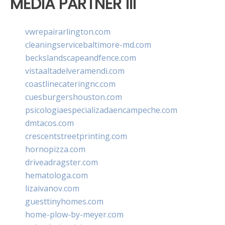
MEDIA PARTNER III
vwrepairarlington.com
cleaningservicebaltimore-md.com
beckslandscapeandfence.com
vistaaltadelveramendi.com
coastlinecateringnc.com
cuesburgershouston.com
psicologiaespecializadaencampeche.com
dmtacos.com
crescentstreetprinting.com
hornopizza.com
driveadragster.com
hematologa.com
lizaivanov.com
guesttinyhomes.com
home-plow-by-meyer.com