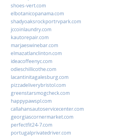
shoes-vert.com
elbotanicopanama.com
shadyoaksrockportrvpark.com
jccoinlaundry.com
kautorepair.com
marjaeswinebar.com
elmazatlanclinton.com
ideacoffeenyc.com
odieschillicothe.com
lacantinitagalesburg.com
pizzadeliverybristol.com
greenstarsmogcheck.com
happypawspl.com
callahansautoservicecenter.com
georgiascornermarket.com
perfectfit24-7.com
portugalprivatedriver.com