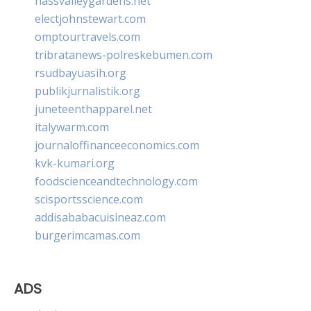
nassvalleygardens.net
electjohnstewart.com
omptourtravels.com
tribratanews-polreskebumen.com
rsudbayuasih.org
publikjurnalistik.org
juneteenthapparel.net
italywarm.com
journaloffinanceeconomics.com
kvk-kumari.org
foodscienceandtechnology.com
scisportsscience.com
addisababacuisineaz.com
burgerimcamas.com
ADS