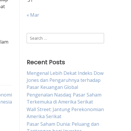
31
pat
« Mar
Search
alam
for:
Recent Posts
Mengenal Lebih Dekat Indeks Dow
Jones dan Pengaruhnya terhadap
Pasar Keuangan Global
konomi
Pengenalan Nasdaq: Pasar Saham
nesia
Terkemuka di Amerika Serikat
Wall Street: Jantung Perekonomian
Amerika Serikat
Pasar Saham Dunia: Peluang dan