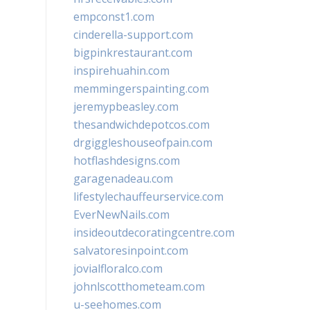
empconst1.com
cinderella-support.com
bigpinkrestaurant.com
inspirehuahin.com
memmingerspainting.com
jeremypbeasley.com
thesandwichdepotcos.com
drgiggleshouseofpain.com
hotflashdesigns.com
garagenadeau.com
lifestylechauffeurservice.com
EverNewNails.com
insideoutdecoratingcentre.com
salvatoresinpoint.com
jovialfloralco.com
johnlscotthometeam.com
u-seehomes.com