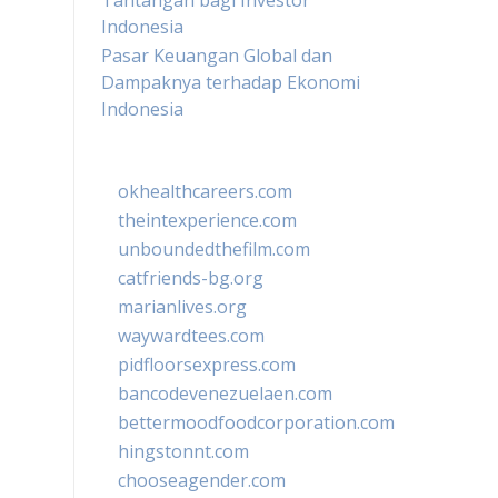
Tantangan bagi Investor
Indonesia
Pasar Keuangan Global dan
Dampaknya terhadap Ekonomi
Indonesia
okhealthcareers.com
theintexperience.com
unboundedthefilm.com
catfriends-bg.org
marianlives.org
waywardtees.com
pidfloorsexpress.com
bancodevenezuelaen.com
bettermoodfoodcorporation.com
hingstonnt.com
chooseagender.com