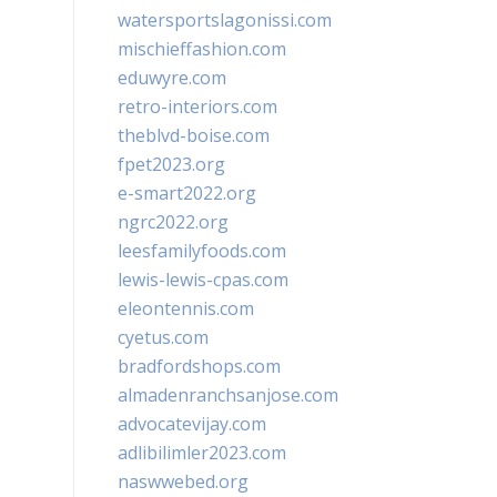
watersportslagonissi.com
mischieffashion.com
eduwyre.com
retro-interiors.com
theblvd-boise.com
fpet2023.org
e-smart2022.org
ngrc2022.org
leesfamilyfoods.com
lewis-lewis-cpas.com
eleontennis.com
cyetus.com
bradfordshops.com
almadenranchsanjose.com
advocatevijay.com
adlibilimler2023.com
naswwebed.org