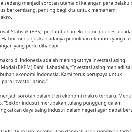
ia sedang menjadi sorotan utama di kalangan para pelaku b
erus berkembang, penting bagi kita untuk memahami
akro.
Pusat Statistik (BPS), pertumbuhan ekonomi Indonesia pada
%. Hal ini menunjukkan adanya pemulihan ekonomi yang cu
angan yang perlu dihadapi.
makro di Indonesia adalah meningkatnya investasi asing.
dal (BKPM) Bahlil Lahadalia, “Investasi asing menjadi sa
buhan ekonomi Indonesia. Kami terus berupaya untuk
 para investor asing.”
a menjadi sorotan dalam tren ekonomi makro terbaru. Menu
o, “Sektor industri merupakan tulang punggung dalam
ingkatkan daya saing industri dalam negeri agar dapat ber
 COVID-19 masih memberikan dampak yang signifikan terh