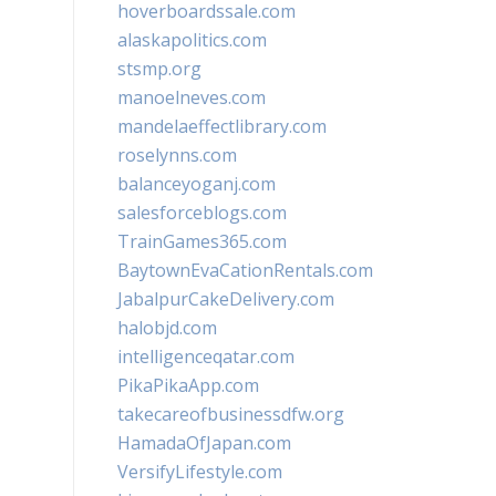
hoverboardssale.com
alaskapolitics.com
stsmp.org
manoelneves.com
mandelaeffectlibrary.com
roselynns.com
balanceyoganj.com
salesforceblogs.com
TrainGames365.com
BaytownEvaCationRentals.com
JabalpurCakeDelivery.com
halobjd.com
intelligenceqatar.com
PikaPikaApp.com
takecareofbusinessdfw.org
HamadaOfJapan.com
VersifyLifestyle.com