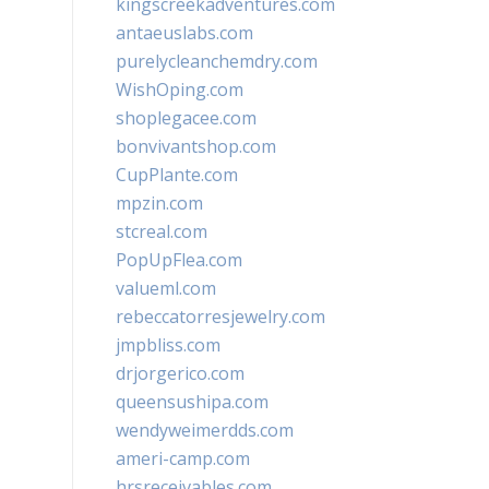
kingscreekadventures.com
antaeuslabs.com
purelycleanchemdry.com
WishOping.com
shoplegacee.com
bonvivantshop.com
CupPlante.com
mpzin.com
stcreal.com
PopUpFlea.com
valueml.com
rebeccatorresjewelry.com
jmpbliss.com
drjorgerico.com
queensushipa.com
wendyweimerdds.com
ameri-camp.com
hrsreceivables.com