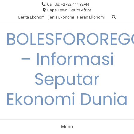
Skip
Call Us: +2782 444 YEAH
to
Cape Town, South Africa
content
Berita Ekonomi
Jenis Ekonomi
Peran Ekonomi
BOLESFORORE
– Informasi
Seputar
Ekonomi Dunia
Menu