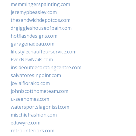
memmingerspainting.com
jeremypbeasley.com
thesandwichdepotcos.com
drgiggleshouseofpain.com
hotflashdesigns.com
garagenadeau.com
lifestylechauffeurservice.com
EverNewNails.com
insideoutdecoratingcentre.com
salvatoresinpoint.com
jovialfloralco.com
johnlscotthometeam.com
u-seehomes.com
watersportslagonissi.com
mischieffashion.com
eduwyre.com
retro-interiors.com