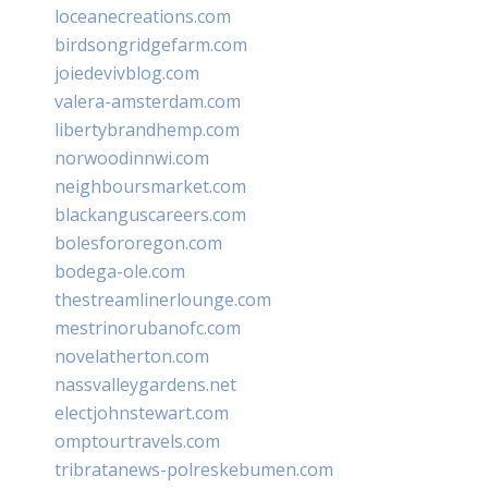
loceanecreations.com
birdsongridgefarm.com
joiedevivblog.com
valera-amsterdam.com
libertybrandhemp.com
norwoodinnwi.com
neighboursmarket.com
blackanguscareers.com
bolesfororegon.com
bodega-ole.com
thestreamlinerlounge.com
mestrinorubanofc.com
novelatherton.com
nassvalleygardens.net
electjohnstewart.com
omptourtravels.com
tribratanews-polreskebumen.com