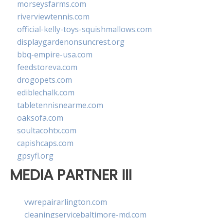
morseysfarms.com
riverviewtennis.com
official-kelly-toys-squishmallows.com
displaygardenonsuncrest.org
bbq-empire-usa.com
feedstoreva.com
drogopets.com
ediblechalk.com
tabletennisnearme.com
oaksofa.com
soultacohtx.com
capishcaps.com
gpsyfl.org
MEDIA PARTNER III
vwrepairarlington.com
cleaningservicebaltimore-md.com