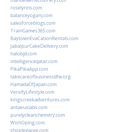
mandelaeffectlibrary.com
roselynns.com
balanceyoganj.com
salesforceblogs.com
TrainGames365.com
BaytownEvaCationRentals.com
JabalpurCakeDelivery.com
halobjd.com
intelligenceqatar.com
PikaPikaApp.com
takecareofbusinessdfw.org
HamadaOfJapan.com
VersifyLifestyle.com
kingscreekadventures.com
antaeuslabs.com
purelycleanchemdry.com
WishOping.com
shoplegacee.com