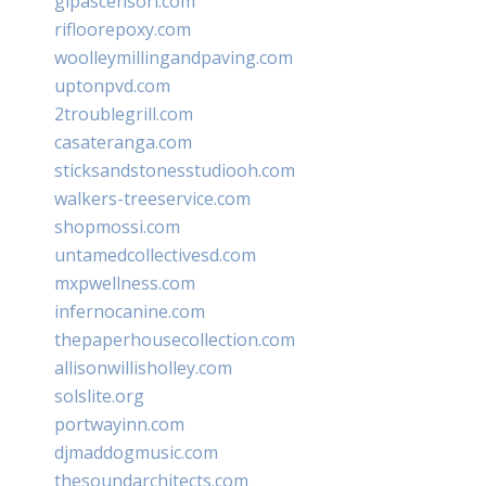
glpascensori.com
rifloorepoxy.com
woolleymillingandpaving.com
uptonpvd.com
2troublegrill.com
casateranga.com
sticksandstonesstudiooh.com
walkers-treeservice.com
shopmossi.com
untamedcollectivesd.com
mxpwellness.com
infernocanine.com
thepaperhousecollection.com
allisonwillisholley.com
solslite.org
portwayinn.com
djmaddogmusic.com
thesoundarchitects.com