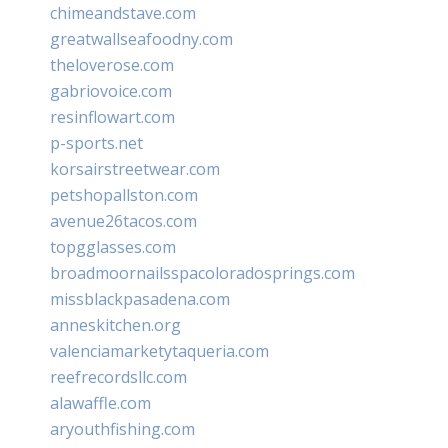
chimeandstave.com
greatwallseafoodny.com
theloverose.com
gabriovoice.com
resinflowart.com
p-sports.net
korsairstreetwear.com
petshopallston.com
avenue26tacos.com
topgglasses.com
broadmoornailsspacoloradosprings.com
missblackpasadena.com
anneskitchen.org
valenciamarketytaqueria.com
reefrecordsllc.com
alawaffle.com
aryouthfishing.com