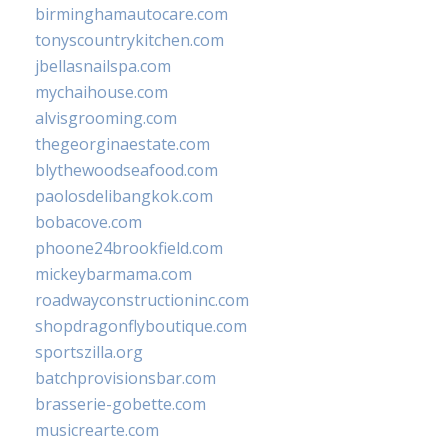
birminghamautocare.com
tonyscountrykitchen.com
jbellasnailspa.com
mychaihouse.com
alvisgrooming.com
thegeorginaestate.com
blythewoodseafood.com
paolosdelibangkok.com
bobacove.com
phoone24brookfield.com
mickeybarmama.com
roadwayconstructioninc.com
shopdragonflyboutique.com
sportszilla.org
batchprovisionsbar.com
brasserie-gobette.com
musicrearte.com