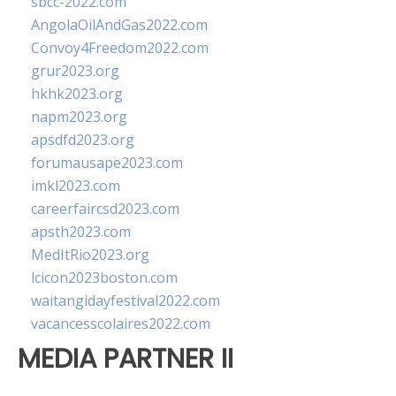
sbcc-2022.com
AngolaOilAndGas2022.com
Convoy4Freedom2022.com
grur2023.org
hkhk2023.org
napm2023.org
apsdfd2023.org
forumausape2023.com
imkl2023.com
careerfaircsd2023.com
apsth2023.com
MedItRio2023.org
lcicon2023boston.com
waitangidayfestival2022.com
vacancesscolaires2022.com
MEDIA PARTNER II