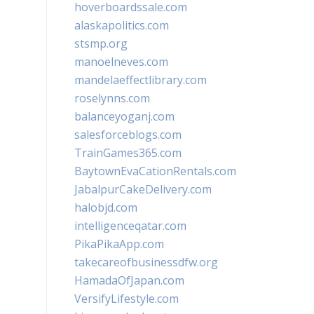
hoverboardssale.com
alaskapolitics.com
stsmp.org
manoelneves.com
mandelaeffectlibrary.com
roselynns.com
balanceyoganj.com
salesforceblogs.com
TrainGames365.com
BaytownEvaCationRentals.com
JabalpurCakeDelivery.com
halobjd.com
intelligenceqatar.com
PikaPikaApp.com
takecareofbusinessdfw.org
HamadaOfJapan.com
VersifyLifestyle.com