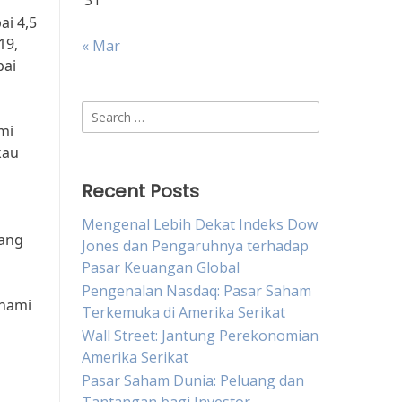
31
ai 4,5
19,
« Mar
pai
Search
mi
for:
kau
Recent Posts
Mengenal Lebih Dekat Indeks Dow
yang
Jones dan Pengaruhnya terhadap
Pasar Keuangan Global
Pengenalan Nasdaq: Pasar Saham
ahami
Terkemuka di Amerika Serikat
Wall Street: Jantung Perekonomian
Amerika Serikat
Pasar Saham Dunia: Peluang dan