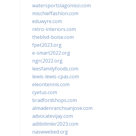
watersportslagonissi.com
mischieffashion.com
eduwyre.com
retro-interiors.com
theblvd-boise.com
fpet2023.org
e-smart2022.org
ngrc2022.org
leesfamilyfoods.com
lewis-lewis-cpas.com
eleontennis.com
cyetus.com
bradfordshops.com
almadenranchsanjose.com
advocatevijay.com
adlibilimler2023.com
naswwebed.org