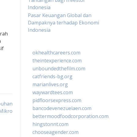
Tantangan bagi Investor
Indonesia
Pasar Keuangan Global dan
Dampaknya terhadap Ekonomi
Indonesia
arah
a
if
okhealthcareers.com
theintexperience.com
unboundedthefilm.com
catfriends-bg.org
marianlives.org
waywardtees.com
pidfloorsexpress.com
buhan
bancodevenezuelaen.com
Mikro
bettermoodfoodcorporation.com
hingstonnt.com
chooseagender.com