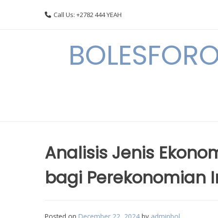
Skip
Call Us: +2782 444 YEAH
to
content
BOLESFORO
Analisis Jenis Ekono
bagi Perekonomian 
Posted on
December 22, 2024
by
adminbol