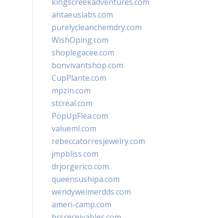
kingscreekadventures.com
antaeuslabs.com
purelycleanchemdry.com
WishOping.com
shoplegacee.com
bonvivantshop.com
CupPlante.com
mpzin.com
stcreal.com
PopUpFlea.com
valueml.com
rebeccatorresjewelry.com
jmpbliss.com
drjorgerico.com
queensushipa.com
wendyweimerdds.com
ameri-camp.com
hrsreceivables.com