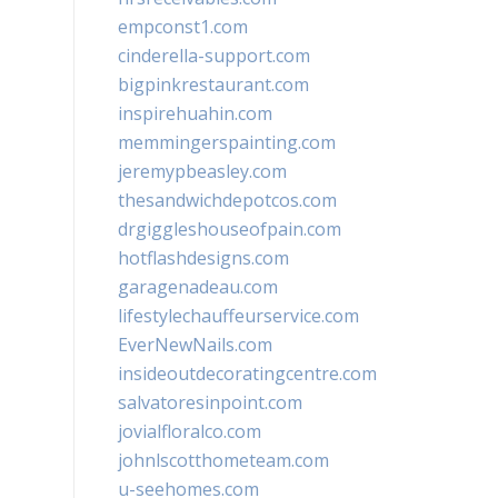
empconst1.com
cinderella-support.com
bigpinkrestaurant.com
inspirehuahin.com
memmingerspainting.com
jeremypbeasley.com
thesandwichdepotcos.com
drgiggleshouseofpain.com
hotflashdesigns.com
garagenadeau.com
lifestylechauffeurservice.com
EverNewNails.com
insideoutdecoratingcentre.com
salvatoresinpoint.com
jovialfloralco.com
johnlscotthometeam.com
u-seehomes.com