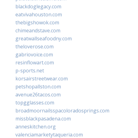
blackdoglegacy.com
eatvivahouston.com
thebigshowok.com
chimeandstave.com
greatwallseafoodny.com
theloverose.com
gabriovoice.com
resinflowart.com
p-sports.net
korsairstreetwear.com
petshopallston.com
avenue26tacos.com
topgglasses.com
broadmoornailsspacoloradosprings.com
missblackpasadena.com
anneskitchen.org
valenciamarketytaqueria.com