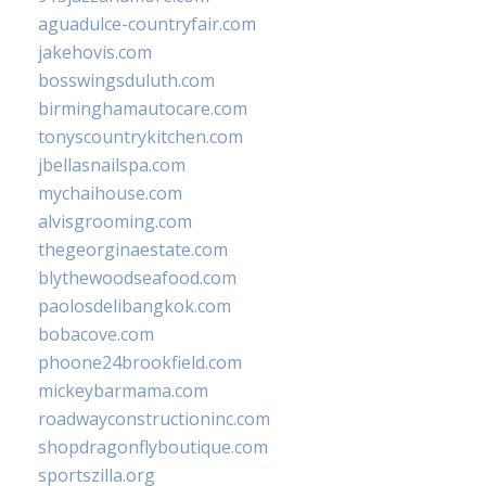
aguadulce-countryfair.com
jakehovis.com
bosswingsduluth.com
birminghamautocare.com
tonyscountrykitchen.com
jbellasnailspa.com
mychaihouse.com
alvisgrooming.com
thegeorginaestate.com
blythewoodseafood.com
paolosdelibangkok.com
bobacove.com
phoone24brookfield.com
mickeybarmama.com
roadwayconstructioninc.com
shopdragonflyboutique.com
sportszilla.org