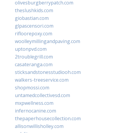
olivesburgberrypatch.com
theslushkids.com
giobastian.com
glpascensori.com
rifloorepoxy.com
woolleymillingandpaving.com
uptonpvd.com
2troublegrill.com
casateranga.com
sticksandstonesstudiooh.com
walkers-treeservice.com
shopmossi.com
untamedcollectivesd.com
mxpwellness.com
infernocanine.com
thepaperhousecollection.com
allisonwillisholley.com