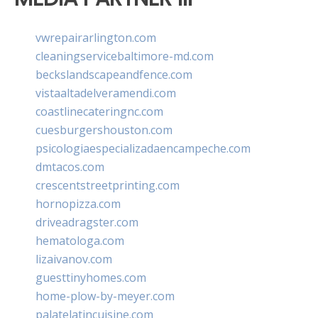
vwrepairarlington.com
cleaningservicebaltimore-md.com
beckslandscapeandfence.com
vistaaltadelveramendi.com
coastlinecateringnc.com
cuesburgershouston.com
psicologiaespecializadaencampeche.com
dmtacos.com
crescentstreetprinting.com
hornopizza.com
driveadragster.com
hematologa.com
lizaivanov.com
guesttinyhomes.com
home-plow-by-meyer.com
palatelatincuisine.com