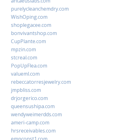
antaeuslabs.com
purelycleanchemdry.com
WishOping.com
shoplegacee.com
bonvivantshop.com
CupPlante.com
mpzin.com
stcreal.com
PopUpFlea.com
valueml.com
rebeccatorresjewelry.com
jmpbliss.com
drjorgerico.com
queensushipa.com
wendyweimerdds.com
ameri-camp.com
hrsreceivables.com
empconst1.com