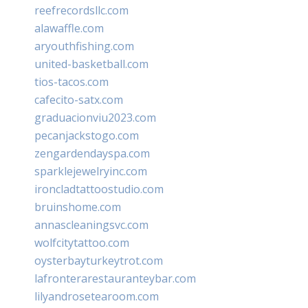
reefrecordsllc.com
alawaffle.com
aryouthfishing.com
united-basketball.com
tios-tacos.com
cafecito-satx.com
graduacionviu2023.com
pecanjackstogo.com
zengardendayspa.com
sparklejewelryinc.com
ironcladtattoostudio.com
bruinshome.com
annascleaningsvc.com
wolfcitytattoo.com
oysterbayturkeytrot.com
lafronterarestauranteybar.com
lilyandrosetearoom.com