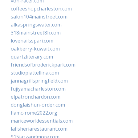
von-racer.com
coffeeshopcharleston.com
salon104mainstreet.com
alkaspringswater.com
318mainstreet8h.com
lovenailsspari.com
oakberry-kuwait.com
quartzliterary.com
friendsofbroderickpark.com
studiopiattellina.com
jannagrillspringfield.com
fujiyamacharleston.com
elpatronchardon.com
donglaishun-order.com
fiamc-rome2022.org
mariceworldessentials.com
lafisheriarestaurant.com
915jazzandmore.com