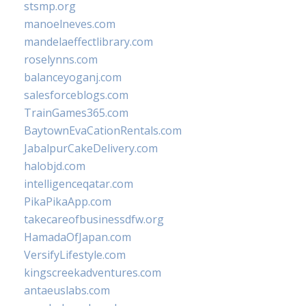
stsmp.org
manoelneves.com
mandelaeffectlibrary.com
roselynns.com
balanceyoganj.com
salesforceblogs.com
TrainGames365.com
BaytownEvaCationRentals.com
JabalpurCakeDelivery.com
halobjd.com
intelligenceqatar.com
PikaPikaApp.com
takecareofbusinessdfw.org
HamadaOfJapan.com
VersifyLifestyle.com
kingscreekadventures.com
antaeuslabs.com