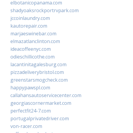
elbotanicopanama.com
shadyoaksrockportrvpark.com
jccoinlaundry.com
kautorepair.com
marjaeswinebar.com
elmazatlanclinton.com
ideacoffeenyc.com
odieschillicothe.com
lacantinitagalesburg.com
pizzadeliverybristol.com
greenstarsmogcheck.com
happypawspl.com
callahansautoservicecenter.com
georgiascornermarket.com
perfectfit24-7.com
portugalprivatedriver.com
von-racer.com