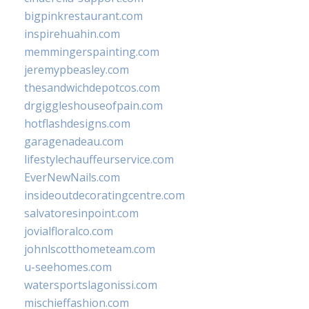
bigpinkrestaurant.com
inspirehuahin.com
memmingerspainting.com
jeremypbeasley.com
thesandwichdepotcos.com
drgiggleshouseofpain.com
hotflashdesigns.com
garagenadeau.com
lifestylechauffeurservice.com
EverNewNails.com
insideoutdecoratingcentre.com
salvatoresinpoint.com
jovialfloralco.com
johnlscotthometeam.com
u-seehomes.com
watersportslagonissi.com
mischieffashion.com