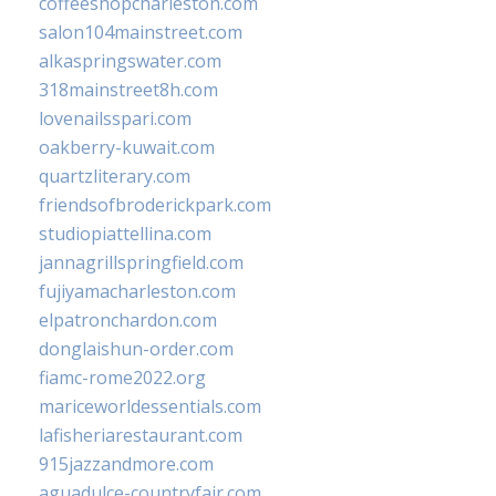
coffeeshopcharleston.com
salon104mainstreet.com
alkaspringswater.com
318mainstreet8h.com
lovenailsspari.com
oakberry-kuwait.com
quartzliterary.com
friendsofbroderickpark.com
studiopiattellina.com
jannagrillspringfield.com
fujiyamacharleston.com
elpatronchardon.com
donglaishun-order.com
fiamc-rome2022.org
mariceworldessentials.com
lafisheriarestaurant.com
915jazzandmore.com
aguadulce-countryfair.com