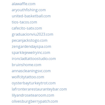
alawaffle.com
aryouthfishing.com
united-basketball.com
tios-tacos.com
cafecito-satx.com
graduacionviu2023.com
pecanjackstogo.com
zengardendayspa.com
sparklejewelryinc.com
ironcladtattoostudio.com
bruinshome.com
annascleaningsvc.com
wolfcitytattoo.com
oysterbayturkeytrot.com
lafronterarestauranteybar.com
lilyandrosetearoom.com
olivesburgberrypatch.com