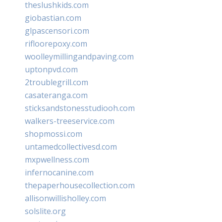
theslushkids.com
giobastian.com
glpascensori.com
rifloorepoxy.com
woolleymillingandpaving.com
uptonpvd.com
2troublegrill.com
casateranga.com
sticksandstonesstudiooh.com
walkers-treeservice.com
shopmossi.com
untamedcollectivesd.com
mxpwellness.com
infernocanine.com
thepaperhousecollection.com
allisonwillisholley.com
solslite.org