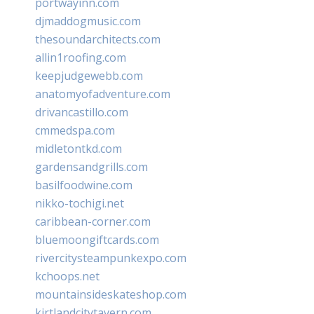
portwayinn.com
djmaddogmusic.com
thesoundarchitects.com
allin1roofing.com
keepjudgewebb.com
anatomyofadventure.com
drivancastillo.com
cmmedspa.com
midletontkd.com
gardensandgrills.com
basilfoodwine.com
nikko-tochigi.net
caribbean-corner.com
bluemoongiftcards.com
rivercitysteampunkexpo.com
kchoops.net
mountainsideskateshop.com
kirtlandcitytavern.com