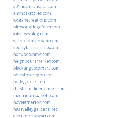
301nutritionspot.com
ammos-stores.com
loceanecreations.com
birdsongridgefarm.com
joiedevivblog.com
valera-amsterdam.com
libertybrandhemp.com
norwoodinnwi.com
neighboursmarket.com
blackanguscareers.com
bolesfororegon.com
bodega-ole.com
thestreamlinerlounge.com
mestrinorubanofc.com
novelatherton.com
nassvalleygardens.net
electjohnstewart.com