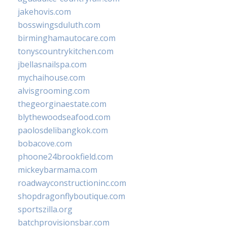
jakehovis.com
bosswingsduluth.com
birminghamautocare.com
tonyscountrykitchen.com
jbellasnailspa.com
mychaihouse.com
alvisgrooming.com
thegeorginaestate.com
blythewoodseafood.com
paolosdelibangkok.com
bobacove.com
phoone24brookfield.com
mickeybarmama.com
roadwayconstructioninc.com
shopdragonflyboutique.com
sportszilla.org
batchprovisionsbar.com