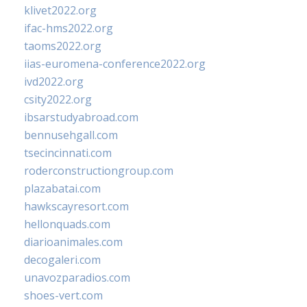
klivet2022.org
ifac-hms2022.org
taoms2022.org
iias-euromena-conference2022.org
ivd2022.org
csity2022.org
ibsarstudyabroad.com
bennusehgall.com
tsecincinnati.com
roderconstructiongroup.com
plazabatai.com
hawkscayresort.com
hellonquads.com
diarioanimales.com
decogaleri.com
unavozparadios.com
shoes-vert.com