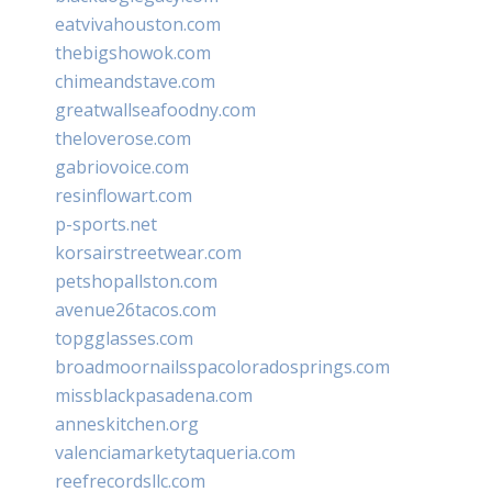
eatvivahouston.com
thebigshowok.com
chimeandstave.com
greatwallseafoodny.com
theloverose.com
gabriovoice.com
resinflowart.com
p-sports.net
korsairstreetwear.com
petshopallston.com
avenue26tacos.com
topgglasses.com
broadmoornailsspacoloradosprings.com
missblackpasadena.com
anneskitchen.org
valenciamarketytaqueria.com
reefrecordsllc.com