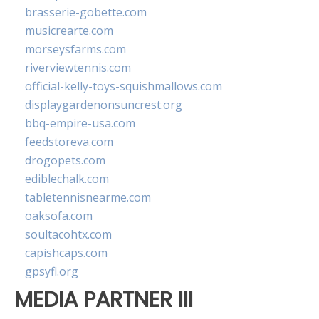
brasserie-gobette.com
musicrearte.com
morseysfarms.com
riverviewtennis.com
official-kelly-toys-squishmallows.com
displaygardenonsuncrest.org
bbq-empire-usa.com
feedstoreva.com
drogopets.com
ediblechalk.com
tabletennisnearme.com
oaksofa.com
soultacohtx.com
capishcaps.com
gpsyfl.org
MEDIA PARTNER III