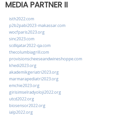
MEDIA PARTNER II
isth2022.com
p2b2pabi2023-makassar.com
wocfparis2023.org
sinc2023.com
scdlqatar2022-qa.com
thecolumbiagrill.com
provisionscheeseandwineshoppe.com
khedi2023.org
akademikgeriatri2023.org
marmarapediatri2023.org
emchie2023.org
girisimselradyoloji2022.org
utcd2022.org
biosensor2022.org
ialp2022.org