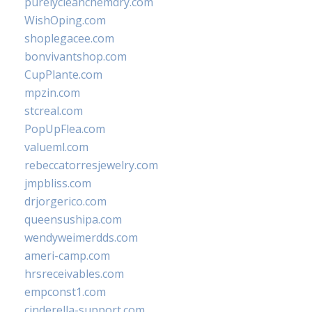
purelycleanchemdry.com
WishOping.com
shoplegacee.com
bonvivantshop.com
CupPlante.com
mpzin.com
stcreal.com
PopUpFlea.com
valueml.com
rebeccatorresjewelry.com
jmpbliss.com
drjorgerico.com
queensushipa.com
wendyweimerdds.com
ameri-camp.com
hrsreceivables.com
empconst1.com
cinderella-support.com